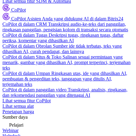
Lihat semua fitur SDM & Automasi
CoPilot
CoPilot
Asisten Anda yang didukung AI di dalam Bitrix24
CoPilot di dalam CRM
Transkripsi audio-ke-teks dari panggilan,
ringkasan panggilan, pengisian kolom di transaksi secara otomatis
CoPilot di dalam Tugas
Deskripsi tugas, ringkasan tugas, daftar
periksa, komentar yang dihasilkan AI
CoPilot di dalam Obrolan
Sumber ide tidak terbatas, teks yang
dihasilkan AI, curah pendapat, dan lainnya
CoPilot di dalam Situs & Toko
Salinan sesuai permintaan yang
menarik, gambar yang dihasilkan AI, prompt terperinci, terjemahan
teks
CoPilot di dalam Umpan
Ringkasan utas, ide yang dihasilkan AI,
pembuatan & pengeditan teks, tanggapan yang ditulis AI,
terjemahan teks
CoPilot di dalam panggilan video
Transkripsi, analisis, ringkasan,
dan rekomendasi panggilan yang ditenagai AI
Lihat semua fitur CoPilot
Lihat semua alat
Penetapan harga
Sumber daya
Pelajari
Webinar
Helpdesk