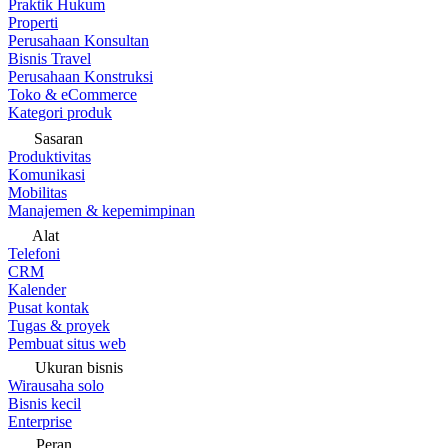
Praktik Hukum
Properti
Perusahaan Konsultan
Bisnis Travel
Perusahaan Konstruksi
Toko & eCommerce
Kategori produk
Sasaran
Produktivitas
Komunikasi
Mobilitas
Manajemen & kepemimpinan
Alat
Telefoni
CRM
Kalender
Pusat kontak
Tugas & proyek
Pembuat situs web
Ukuran bisnis
Wirausaha solo
Bisnis kecil
Enterprise
Peran