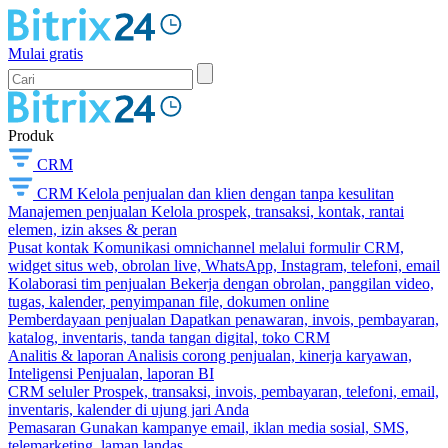
Mulai gratis
Produk
CRM
CRM
Kelola penjualan dan klien dengan tanpa kesulitan
Manajemen penjualan
Kelola prospek, transaksi, kontak, rantai
elemen, izin akses & peran
Pusat kontak
Komunikasi omnichannel melalui formulir CRM,
widget situs web, obrolan live, WhatsApp, Instagram, telefoni, email
Kolaborasi tim penjualan
Bekerja dengan obrolan, panggilan video,
tugas, kalender, penyimpanan file, dokumen online
Pemberdayaan penjualan
Dapatkan penawaran, invois, pembayaran,
katalog, inventaris, tanda tangan digital, toko CRM
Analitis & laporan
Analisis corong penjualan, kinerja karyawan,
Inteligensi Penjualan, laporan BI
CRM seluler
Prospek, transaksi, invois, pembayaran, telefoni, email,
inventaris, kalender di ujung jari Anda
Pemasaran
Gunakan kampanye email, iklan media sosial, SMS,
telemarketing, laman landas