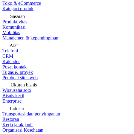
Toko & eCommerce
Kategori produk
Sasaran
Produktivitas
Komunikasi
Mobilitas
Manajemen & kepemimpinan
Alat
Telefoni
CRM
Kalender
Pusat kontak
Tugas & proyek
Pembuat situs web
Ukuran bisnis
Wirausaha solo
Bisnis kecil
Enterprise
Industri
Transportasi dan penyimpanan
Restoran
Kerja jarak jauh
Organisasi Kesehatan