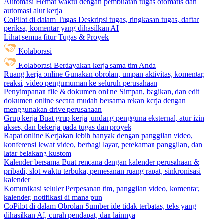
Automasi
Hemat waktu dengan pembuatan tugas otomatis dan
automasi alur kerja
CoPilot di dalam Tugas
Deskripsi tugas, ringkasan tugas, daftar
periksa, komentar yang dihasilkan AI
Lihat semua fitur Tugas & Proyek
Kolaborasi
Kolaborasi
Berdayakan kerja sama tim Anda
Ruang kerja online
Gunakan obrolan, umpan aktivitas, komentar,
reaksi, video pengumuman ke seluruh perusahaan
Penyimpanan file & dokumen online
Simpan, bagikan, dan edit
dokumen online secara mudah bersama rekan kerja dengan
menggunakan drive perusahaan
Grup kerja
Buat grup kerja, undang pengguna eksternal, atur izin
akses, dan bekerja pada tugas dan proyek
Rapat online
Kerjakan lebih banyak dengan panggilan video,
konferensi lewat video, berbagi layar, perekaman panggilan, dan
latar belakang kustom
Kalender bersama
Buat rencana dengan kalender perusahaan &
pribadi, slot waktu terbuka, pemesanan ruang rapat, sinkronisasi
kalender
Komunikasi seluler
Perpesanan tim, panggilan video, komentar,
kalender, notifikasi di mana pun
CoPilot di dalam Obrolan
Sumber ide tidak terbatas, teks yang
dihasilkan AI, curah pendapat, dan lainnya