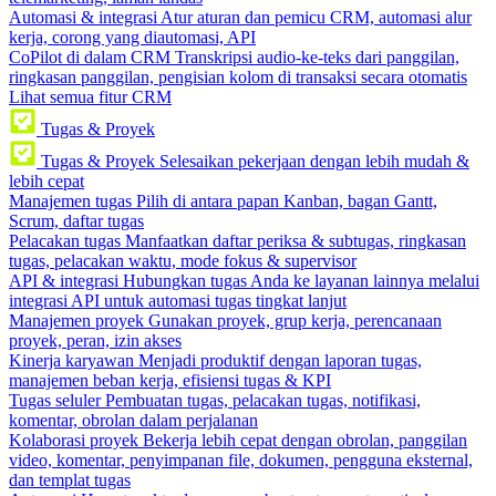
Automasi & integrasi
Atur aturan dan pemicu CRM, automasi alur
kerja, corong yang diautomasi, API
CoPilot di dalam CRM
Transkripsi audio-ke-teks dari panggilan,
ringkasan panggilan, pengisian kolom di transaksi secara otomatis
Lihat semua fitur CRM
Tugas & Proyek
Tugas & Proyek
Selesaikan pekerjaan dengan lebih mudah &
lebih cepat
Manajemen tugas
Pilih di antara papan Kanban, bagan Gantt,
Scrum, daftar tugas
Pelacakan tugas
Manfaatkan daftar periksa & subtugas, ringkasan
tugas, pelacakan waktu, mode fokus & supervisor
API & integrasi
Hubungkan tugas Anda ke layanan lainnya melalui
integrasi API untuk automasi tugas tingkat lanjut
Manajemen proyek
Gunakan proyek, grup kerja, perencanaan
proyek, peran, izin akses
Kinerja karyawan
Menjadi produktif dengan laporan tugas,
manajemen beban kerja, efisiensi tugas & KPI
Tugas seluler
Pembuatan tugas, pelacakan tugas, notifikasi,
komentar, obrolan dalam perjalanan
Kolaborasi proyek
Bekerja lebih cepat dengan obrolan, panggilan
video, komentar, penyimpanan file, dokumen, pengguna eksternal,
dan templat tugas