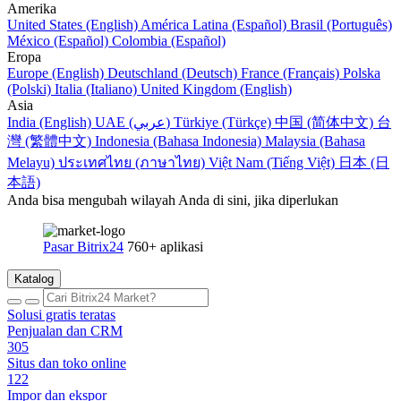
Amerika
United States (English)
América Latina (Español)
Brasil (Português)
México (Español)
Colombia (Español)
Eropa
Europe (English)
Deutschland (Deutsch)
France (Français)
Polska
(Polski)
Italia (Italiano)
United Kingdom (English)
Asia
India (English)
UAE (عربي)
Türkiye (Türkçe)
中国 (简体中文)
台
灣 (繁體中文)
Indonesia (Bahasa Indonesia)
Malaysia (Bahasa
Melayu)
ประเทศไทย (ภาษาไทย)
Việt Nam (Tiếng Việt)
日本 (日
本語)
Anda bisa mengubah wilayah Anda di sini, jika diperlukan
Pasar Bitrix24
760+ aplikasi
Katalog
Solusi gratis teratas
Penjualan dan CRM
305
Situs dan toko online
122
Impor dan ekspor