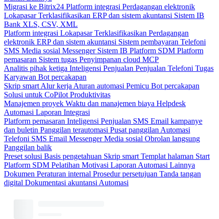
Migrasi ke Bitrix24
Platform integrasi
Perdagangan elektronik
Lokapasar
Terklasifikasikan
ERP dan sistem akuntansi
Sistem IB
Bank
XLS, CSV, XML
Platform integrasi
Lokapasar
Terklasifikasikan
Perdagangan
elektronik
ERP dan sistem akuntansi
Sistem pembayaran
Telefoni
SMS
Media sosial
Messenger
Sistem IB
Platform SDM
Platform
pemasaran
Sistem tugas
Penyimpanan cloud
MCP
Analitis pihak ketiga
Inteligensi Penjualan
Penjualan
Telefoni
Tugas
Karyawan
Bot percakapan
Skrip smart
Alur kerja
Aturan automasi
Pemicu
Bot percakapan
Solusi untuk CoPilot
Produktivitas
Manajemen proyek
Waktu dan manajemen biaya
Helpdesk
Automasi
Laporan
Integrasi
Platform pemasaran
Inteligensi Penjualan
SMS
Email kampanye
dan buletin
Panggilan terautomasi
Pusat panggilan
Automasi
Telefoni
SMS
Email
Messenger
Media sosial
Obrolan langsung
Panggilan balik
Preset solusi
Basis pengetahuan
Skrip smart
Templat halaman Start
Platform SDM
Pelatihan
Motivasi
Laporan
Automasi
Lainnya
Dokumen
Peraturan internal
Prosedur persetujuan
Tanda tangan
digital
Dokumentasi akuntansi
Automasi