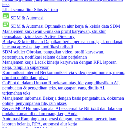
teks
Lihat semua fitur Situs & Toko
SDM & Automasi
SDM & Automasi
Optimalkan alur kerja & kelola data SDM
Manajemen karyawan
Gunakan profil karyawan, struktur
perusahaan, izin akses, Active Directory
Budaya & keterlibatan
Dapatkan berita perusahaan, jajak pendapat,
lencana apresiasi, tag, notifikasi pribadi
SDM seluler
Obrolan, panggilan video, profil karyawan,
persetujuan, notifikasi selama dalam perjalanan
Manajemen kerja
Lacak kinerja karyawan dengan KPI, laporan
kerja, tampilan supervisor
Komunikasi internal
Berkomunikasi via video pengumuman, memo,
obrolan publik dan privat
CoPilot di dalam Umpan
Ringkasan utas, ide yang dihasilkan AI,
pembuatan & pengeditan teks, tanggapan yang ditulis AI,
terjemahan teks
Manajemen informasi
Bekerja dengan basis pengetahuan, dokumen
online, penyimpanan file, izin akses
Server MCP
Hubungkan alat AI eksternal ke Bitrix24 dan lakukan
tindakan aman di dalam ruang kerja Anda
Automasi
Rampingkan operasi dengan permintaan, persetujuan,
laporan belanja, RPA, automasi alur kerja