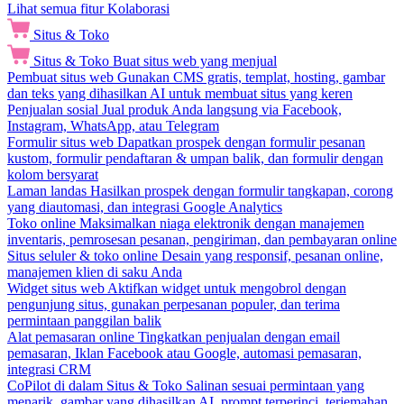
Lihat semua fitur Kolaborasi
Situs & Toko
Situs & Toko
Buat situs web yang menjual
Pembuat situs web
Gunakan CMS gratis, templat, hosting, gambar
dan teks yang dihasilkan AI untuk membuat situs yang keren
Penjualan sosial
Jual produk Anda langsung via Facebook,
Instagram, WhatsApp, atau Telegram
Formulir situs web
Dapatkan prospek dengan formulir pesanan
kustom, formulir pendaftaran & umpan balik, dan formulir dengan
kolom bersyarat
Laman landas
Hasilkan prospek dengan formulir tangkapan, corong
yang diautomasi, dan integrasi Google Analytics
Toko online
Maksimalkan niaga elektronik dengan manajemen
inventaris, pemrosesan pesanan, pengiriman, dan pembayaran online
Situs seluler & toko online
Desain yang responsif, pesanan online,
manajemen klien di saku Anda
Widget situs web
Aktifkan widget untuk mengobrol dengan
pengunjung situs, gunakan perpesanan populer, dan terima
permintaan panggilan balik
Alat pemasaran online
Tingkatkan penjualan dengan email
pemasaran, Iklan Facebook atau Google, automasi pemasaran,
integrasi CRM
CoPilot di dalam Situs & Toko
Salinan sesuai permintaan yang
menarik, gambar yang dihasilkan AI, prompt terperinci, terjemahan