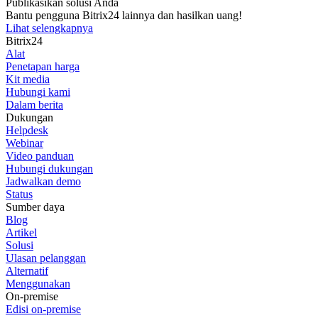
Publikasikan solusi Anda
Bantu pengguna Bitrix24 lainnya dan hasilkan uang!
Lihat selengkapnya
Bitrix24
Alat
Penetapan harga
Kit media
Hubungi kami
Dalam berita
Dukungan
Helpdesk
Webinar
Video panduan
Hubungi dukungan
Jadwalkan demo
Status
Sumber daya
Blog
Artikel
Solusi
Ulasan pelanggan
Alternatif
Menggunakan
On-premise
Edisi on-premise