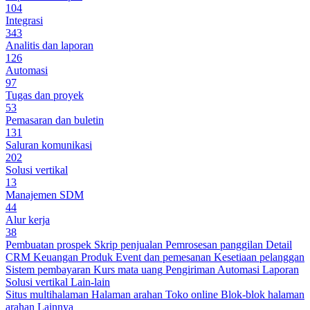
104
Integrasi
343
Analitis dan laporan
126
Automasi
97
Tugas dan proyek
53
Pemasaran dan buletin
131
Saluran komunikasi
202
Solusi vertikal
13
Manajemen SDM
44
Alur kerja
38
Pembuatan prospek
Skrip penjualan
Pemrosesan panggilan
Detail
CRM
Keuangan
Produk
Event dan pemesanan
Kesetiaan pelanggan
Sistem pembayaran
Kurs mata uang
Pengiriman
Automasi
Laporan
Solusi vertikal
Lain-lain
Situs multihalaman
Halaman arahan
Toko online
Blok-blok halaman
arahan
Lainnya