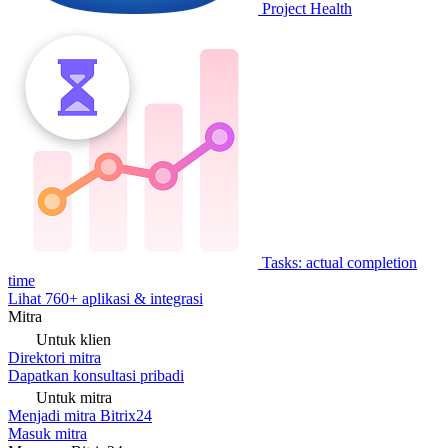
Project Health
Tasks: actual completion
time
Lihat 760+ aplikasi & integrasi
Mitra
Untuk klien
Direktori mitra
Dapatkan konsultasi pribadi
Untuk mitra
Menjadi mitra Bitrix24
Masuk mitra