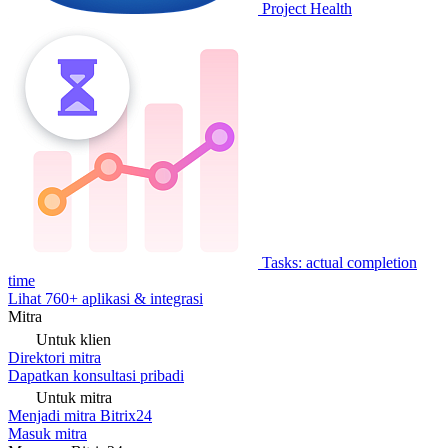
Project Health
Tasks: actual completion
time
Lihat 760+ aplikasi & integrasi
Mitra
Untuk klien
Direktori mitra
Dapatkan konsultasi pribadi
Untuk mitra
Menjadi mitra Bitrix24
Masuk mitra