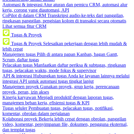
Automasi & integrasi
Atur aturan dan pemicu CRM, automasi alur
kerja, corong yang diautomasi, API
CoPilot di dalam CRM
Transkripsi audio-ke-teks dari panggilan,
ringkasan panggilan, pengisian kolom di transaksi secara otomatis
Lihat semua fitur CRM
Tugas & Proyek
Tugas & Proyek
Selesaikan pekerjaan dengan lebih mudah &
lebih cepat
Manajemen tugas
Pilih di antara papan Kanban, bagan Gantt,
Scrum, daftar tugas
Pelacakan tugas
Manfaatkan daftar periksa & subtugas, ringkasan
tugas, pelacakan waktu, mode fokus & supervisor
API & integrasi
Hubungkan tugas Anda ke layanan lainnya melalui
integrasi API untuk automasi tugas tingkat lanjut
Manajemen proyek
Gunakan proyek, grup kerja, perencanaan
proyek, peran, izin akses
Kinerja karyawan
Menjadi produktif dengan laporan tugas,
manajemen beban kerja, efisiensi tugas & KPI
Tugas seluler
Pembuatan tugas, pelacakan tugas, notifikasi,
komentar, obrolan dalam perjalanan
Kolaborasi proyek
Bekerja lebih cepat dengan obrolan, panggilan
video, komentar, penyimpanan file, dokumen, pengguna eksternal,
dan templat tugas