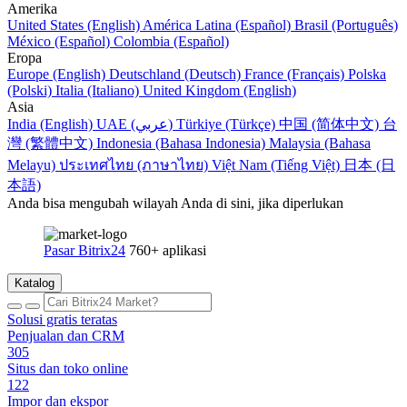
Amerika
United States (English)
América Latina (Español)
Brasil (Português)
México (Español)
Colombia (Español)
Eropa
Europe (English)
Deutschland (Deutsch)
France (Français)
Polska
(Polski)
Italia (Italiano)
United Kingdom (English)
Asia
India (English)
UAE (عربي)
Türkiye (Türkçe)
中国 (简体中文)
台
灣 (繁體中文)
Indonesia (Bahasa Indonesia)
Malaysia (Bahasa
Melayu)
ประเทศไทย (ภาษาไทย)
Việt Nam (Tiếng Việt)
日本 (日
本語)
Anda bisa mengubah wilayah Anda di sini, jika diperlukan
Pasar Bitrix24
760+ aplikasi
Katalog
Solusi gratis teratas
Penjualan dan CRM
305
Situs dan toko online
122
Impor dan ekspor