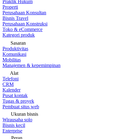
Praktik Hukum
Properti
Perusahaan Konsultan
Bisnis Travel
Perusahaan Konstruksi
Toko & eCommerce
Kategori produk
Sasaran
Produktivitas
Komunikasi
Mobilitas
Manajemen & kepemimpinan
Alat
Telefoni
CRM
Kalender
Pusat kontak
Tugas & proyek
Pembuat situs web
Ukuran bisnis
Wirausaha solo
Bisnis kecil
Enterprise
Peran