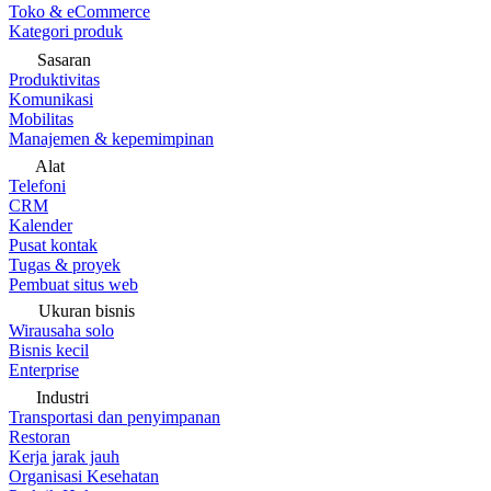
Toko & eCommerce
Kategori produk
Sasaran
Produktivitas
Komunikasi
Mobilitas
Manajemen & kepemimpinan
Alat
Telefoni
CRM
Kalender
Pusat kontak
Tugas & proyek
Pembuat situs web
Ukuran bisnis
Wirausaha solo
Bisnis kecil
Enterprise
Industri
Transportasi dan penyimpanan
Restoran
Kerja jarak jauh
Organisasi Kesehatan