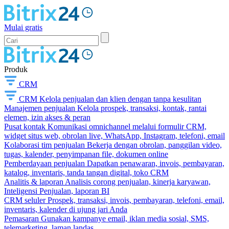
Mulai gratis
Produk
CRM
CRM
Kelola penjualan dan klien dengan tanpa kesulitan
Manajemen penjualan
Kelola prospek, transaksi, kontak, rantai
elemen, izin akses & peran
Pusat kontak
Komunikasi omnichannel melalui formulir CRM,
widget situs web, obrolan live, WhatsApp, Instagram, telefoni, email
Kolaborasi tim penjualan
Bekerja dengan obrolan, panggilan video,
tugas, kalender, penyimpanan file, dokumen online
Pemberdayaan penjualan
Dapatkan penawaran, invois, pembayaran,
katalog, inventaris, tanda tangan digital, toko CRM
Analitis & laporan
Analisis corong penjualan, kinerja karyawan,
Inteligensi Penjualan, laporan BI
CRM seluler
Prospek, transaksi, invois, pembayaran, telefoni, email,
inventaris, kalender di ujung jari Anda
Pemasaran
Gunakan kampanye email, iklan media sosial, SMS,
telemarketing, laman landas