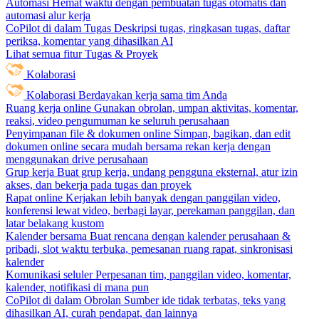
Automasi
Hemat waktu dengan pembuatan tugas otomatis dan
automasi alur kerja
CoPilot di dalam Tugas
Deskripsi tugas, ringkasan tugas, daftar
periksa, komentar yang dihasilkan AI
Lihat semua fitur Tugas & Proyek
Kolaborasi
Kolaborasi
Berdayakan kerja sama tim Anda
Ruang kerja online
Gunakan obrolan, umpan aktivitas, komentar,
reaksi, video pengumuman ke seluruh perusahaan
Penyimpanan file & dokumen online
Simpan, bagikan, dan edit
dokumen online secara mudah bersama rekan kerja dengan
menggunakan drive perusahaan
Grup kerja
Buat grup kerja, undang pengguna eksternal, atur izin
akses, dan bekerja pada tugas dan proyek
Rapat online
Kerjakan lebih banyak dengan panggilan video,
konferensi lewat video, berbagi layar, perekaman panggilan, dan
latar belakang kustom
Kalender bersama
Buat rencana dengan kalender perusahaan &
pribadi, slot waktu terbuka, pemesanan ruang rapat, sinkronisasi
kalender
Komunikasi seluler
Perpesanan tim, panggilan video, komentar,
kalender, notifikasi di mana pun
CoPilot di dalam Obrolan
Sumber ide tidak terbatas, teks yang
dihasilkan AI, curah pendapat, dan lainnya