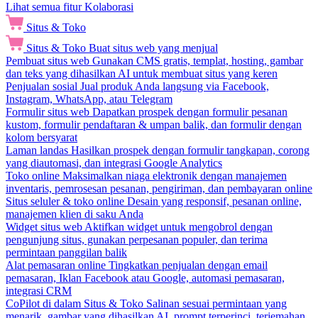
Lihat semua fitur Kolaborasi
Situs & Toko
Situs & Toko
Buat situs web yang menjual
Pembuat situs web
Gunakan CMS gratis, templat, hosting, gambar
dan teks yang dihasilkan AI untuk membuat situs yang keren
Penjualan sosial
Jual produk Anda langsung via Facebook,
Instagram, WhatsApp, atau Telegram
Formulir situs web
Dapatkan prospek dengan formulir pesanan
kustom, formulir pendaftaran & umpan balik, dan formulir dengan
kolom bersyarat
Laman landas
Hasilkan prospek dengan formulir tangkapan, corong
yang diautomasi, dan integrasi Google Analytics
Toko online
Maksimalkan niaga elektronik dengan manajemen
inventaris, pemrosesan pesanan, pengiriman, dan pembayaran online
Situs seluler & toko online
Desain yang responsif, pesanan online,
manajemen klien di saku Anda
Widget situs web
Aktifkan widget untuk mengobrol dengan
pengunjung situs, gunakan perpesanan populer, dan terima
permintaan panggilan balik
Alat pemasaran online
Tingkatkan penjualan dengan email
pemasaran, Iklan Facebook atau Google, automasi pemasaran,
integrasi CRM
CoPilot di dalam Situs & Toko
Salinan sesuai permintaan yang
menarik, gambar yang dihasilkan AI, prompt terperinci, terjemahan