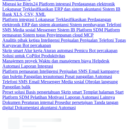
Migrasi ke Bitrix24
Platform integrasi
Perdagangan elektronik
Lokapasar
Terklasifikasikan
ERP dan sistem akuntansi
Sistem IB
Bank
XLS, CSV, XML
Platform integrasi
Lokapasar
Terklasifikasikan
Perdagangan
elektronik
ERP dan sistem akuntansi
Sistem pembayaran
Telefoni
SMS
Media sosial
Messenger
Sistem IB
Platform SDM
Platform
pemasaran
Sistem tugas
Penyimpanan cloud
MCP
Analitis pihak ketiga
Inteligensi Penjualan
Penjualan
Telefoni
Tugas
Karyawan
Bot percakapan
Skrip smart
Alur kerja
Aturan automasi
Pemicu
Bot percakapan
Solusi untuk CoPilot
Produktivitas
Manajemen proyek
Waktu dan manajemen biaya
Helpdesk
Automasi
Laporan
Integrasi
Platform pemasaran
Inteligensi Penjualan
SMS
Email kampanye
dan buletin
Panggilan terautomasi
Pusat panggilan
Automasi
Telefoni
SMS
Email
Messenger
Media sosial
Obrolan langsung
Panggilan balik
Preset solusi
Basis pengetahuan
Skrip smart
Templat halaman Start
Platform SDM
Pelatihan
Motivasi
Laporan
Automasi
Lainnya
Dokumen
Peraturan internal
Prosedur persetujuan
Tanda tangan
digital
Dokumentasi akuntansi
Automasi