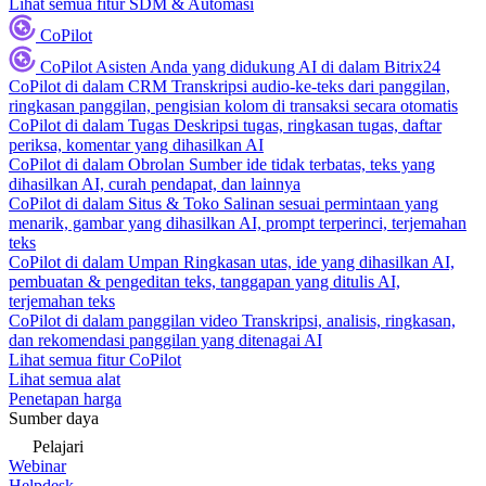
Lihat semua fitur SDM & Automasi
CoPilot
CoPilot
Asisten Anda yang didukung AI di dalam Bitrix24
CoPilot di dalam CRM
Transkripsi audio-ke-teks dari panggilan,
ringkasan panggilan, pengisian kolom di transaksi secara otomatis
CoPilot di dalam Tugas
Deskripsi tugas, ringkasan tugas, daftar
periksa, komentar yang dihasilkan AI
CoPilot di dalam Obrolan
Sumber ide tidak terbatas, teks yang
dihasilkan AI, curah pendapat, dan lainnya
CoPilot di dalam Situs & Toko
Salinan sesuai permintaan yang
menarik, gambar yang dihasilkan AI, prompt terperinci, terjemahan
teks
CoPilot di dalam Umpan
Ringkasan utas, ide yang dihasilkan AI,
pembuatan & pengeditan teks, tanggapan yang ditulis AI,
terjemahan teks
CoPilot di dalam panggilan video
Transkripsi, analisis, ringkasan,
dan rekomendasi panggilan yang ditenagai AI
Lihat semua fitur CoPilot
Lihat semua alat
Penetapan harga
Sumber daya
Pelajari
Webinar
Helpdesk