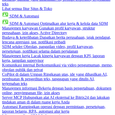
teks
Lihat semua fitur Situs & Toko
SDM & Automasi
SDM & Automasi
Optimalkan alur kerja & kelola data SDM
Manajemen karyawan
Gunakan profil karyawan, struktur
perusahaan, izin akses, Active Directory
Budaya & keterlibatan
Dapatkan berita perusahaan, jajak pendapat,
lencana apresiasi, tag, notifikasi pribadi
SDM seluler
Obrolan, panggilan video, profil karyawan,
persetujuan, notifikasi selama dalam perjalanan
Manajemen kerja
Lacak kinerja karyawan dengan KPI, laporan
kerja, tampilan supervisor
Komunikasi internal
Berkomunikasi via video pengumuman, memo,
obrolan publik dan privat
CoPilot di dalam Umpan
Ringkasan utas, ide yang dihasilkan AI,
pembuatan & pengeditan teks, tanggapan yang ditulis AI,
terjemahan teks
Manajemen informasi
Bekerja dengan basis pengetahuan, dokumen
online, penyimpanan file, izin akses
Server MCP
Hubungkan alat AI eksternal ke Bitrix24 dan lakukan
tindakan aman di dalam ruang kerja Anda
Automasi
Rampingkan operasi dengan permintaan, persetujuan,
laporan belanja, RPA, automasi alur kerja