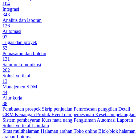
104
Integrasi
343
Analitis dan laporan
126
Automasi
97
Tugas dan proyek
53
Pemasaran dan buletin
131
Saluran komunikasi
202
Solusi vertikal
13
Manajemen SDM
44
Alur kerja
38
Pembuatan prospek
Skrip penjualan
Pemrosesan panggilan
Detail
CRM
Keuangan
Produk
Event dan pemesanan
Kesetiaan pelanggan
Sistem pembayaran
Kurs mata uang
Pengiriman
Automasi
Laporan
Solusi vertikal
Lain-lain
Situs multihalaman
Halaman arahan
Toko online
Blok-blok halaman
arahan
Lainnya