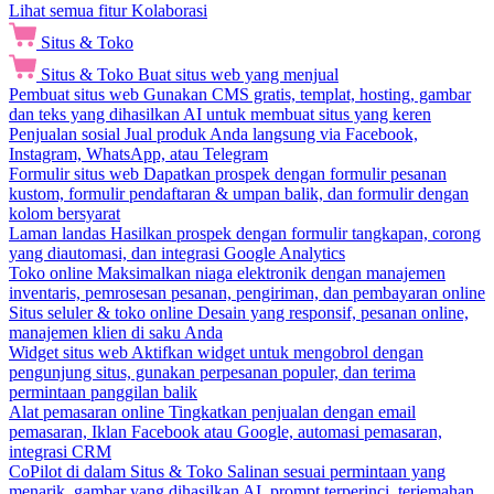
Lihat semua fitur Kolaborasi
Situs & Toko
Situs & Toko
Buat situs web yang menjual
Pembuat situs web
Gunakan CMS gratis, templat, hosting, gambar
dan teks yang dihasilkan AI untuk membuat situs yang keren
Penjualan sosial
Jual produk Anda langsung via Facebook,
Instagram, WhatsApp, atau Telegram
Formulir situs web
Dapatkan prospek dengan formulir pesanan
kustom, formulir pendaftaran & umpan balik, dan formulir dengan
kolom bersyarat
Laman landas
Hasilkan prospek dengan formulir tangkapan, corong
yang diautomasi, dan integrasi Google Analytics
Toko online
Maksimalkan niaga elektronik dengan manajemen
inventaris, pemrosesan pesanan, pengiriman, dan pembayaran online
Situs seluler & toko online
Desain yang responsif, pesanan online,
manajemen klien di saku Anda
Widget situs web
Aktifkan widget untuk mengobrol dengan
pengunjung situs, gunakan perpesanan populer, dan terima
permintaan panggilan balik
Alat pemasaran online
Tingkatkan penjualan dengan email
pemasaran, Iklan Facebook atau Google, automasi pemasaran,
integrasi CRM
CoPilot di dalam Situs & Toko
Salinan sesuai permintaan yang
menarik, gambar yang dihasilkan AI, prompt terperinci, terjemahan