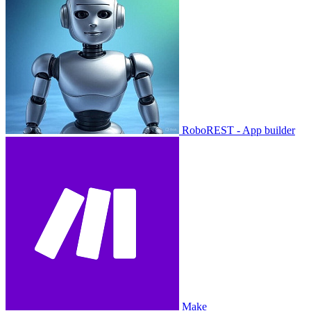
RoboREST - App builder
Make