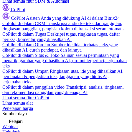
Lihat semua fitur SDM & Automasi
CoPilot
CoPilot
Asisten Anda yang didukung AI di dalam Bitrix24
CoPilot di dalam CRM
Transkripsi audio-ke-teks dari panggilan,
ringkasan panggilan, pengisian kolom di transaksi secara otomatis
CoPilot di dalam Tugas
Deskripsi tugas, ringkasan tugas, daftar
periksa, komentar yang dihasilkan AI
CoPilot di dalam Obrolan
Sumber ide tidak terbatas, teks yang
dihasilkan AI, curah pendapat, dan lainnya
CoPilot di dalam Situs & Toko
Salinan sesuai permintaan yang
menarik, gambar yang dihasilkan AI, prompt terperinci, terjemahan
teks
CoPilot di dalam Umpan
Ringkasan utas, ide yang dihasilkan AI,
pembuatan & pengeditan teks, tanggapan yang ditulis AI,
terjemahan teks
CoPilot di dalam panggilan video
Transkripsi, analisis, ringkasan,
dan rekomendasi panggilan yang ditenagai AI
Lihat semua fitur CoPilot
Lihat semua alat
Penetapan harga
Sumber daya
Pelajari
Webinar
Helpdesk