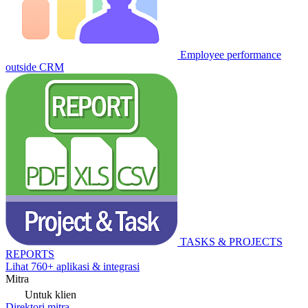
Employee performance
outside CRM
TASKS & PROJECTS
REPORTS
Lihat 760+ aplikasi & integrasi
Mitra
Untuk klien
Direktori mitra