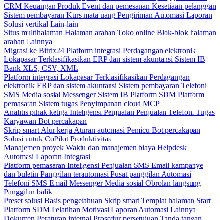
CRM
Keuangan
Produk
Event dan pemesanan
Kesetiaan pelanggan
Sistem pembayaran
Kurs mata uang
Pengiriman
Automasi
Laporan
Solusi vertikal
Lain-lain
Situs multihalaman
Halaman arahan
Toko online
Blok-blok halaman
arahan
Lainnya
Migrasi ke Bitrix24
Platform integrasi
Perdagangan elektronik
Lokapasar
Terklasifikasikan
ERP dan sistem akuntansi
Sistem IB
Bank
XLS, CSV, XML
Platform integrasi
Lokapasar
Terklasifikasikan
Perdagangan
elektronik
ERP dan sistem akuntansi
Sistem pembayaran
Telefoni
SMS
Media sosial
Messenger
Sistem IB
Platform SDM
Platform
pemasaran
Sistem tugas
Penyimpanan cloud
MCP
Analitis pihak ketiga
Inteligensi Penjualan
Penjualan
Telefoni
Tugas
Karyawan
Bot percakapan
Skrip smart
Alur kerja
Aturan automasi
Pemicu
Bot percakapan
Solusi untuk CoPilot
Produktivitas
Manajemen proyek
Waktu dan manajemen biaya
Helpdesk
Automasi
Laporan
Integrasi
Platform pemasaran
Inteligensi Penjualan
SMS
Email kampanye
dan buletin
Panggilan terautomasi
Pusat panggilan
Automasi
Telefoni
SMS
Email
Messenger
Media sosial
Obrolan langsung
Panggilan balik
Preset solusi
Basis pengetahuan
Skrip smart
Templat halaman Start
Platform SDM
Pelatihan
Motivasi
Laporan
Automasi
Lainnya
Dokumen
Peraturan internal
Prosedur persetujuan
Tanda tangan