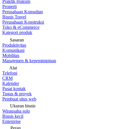
Praktik Hukum
Properti
Perusahaan Konsultan
Bisnis Travel
Perusahaan Konstruksi
Toko & eCommerce
Kategori produk
Sasaran
Produktivitas
Komunikasi
Mobilitas
Manajemen & kepemimpinan
Alat
Telefoni
CRM
Kalender
Pusat kontak
Tugas & proyek
Pembuat situs web
Ukuran bisnis
Wirausaha solo
Bisnis kecil
Enterprise
Peran