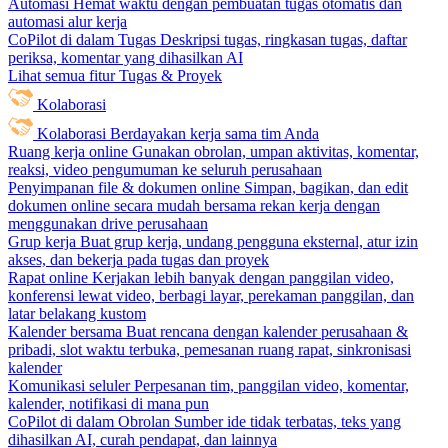
Automasi
Hemat waktu dengan pembuatan tugas otomatis dan
automasi alur kerja
CoPilot di dalam Tugas
Deskripsi tugas, ringkasan tugas, daftar
periksa, komentar yang dihasilkan AI
Lihat semua fitur Tugas & Proyek
Kolaborasi
Kolaborasi
Berdayakan kerja sama tim Anda
Ruang kerja online
Gunakan obrolan, umpan aktivitas, komentar,
reaksi, video pengumuman ke seluruh perusahaan
Penyimpanan file & dokumen online
Simpan, bagikan, dan edit
dokumen online secara mudah bersama rekan kerja dengan
menggunakan drive perusahaan
Grup kerja
Buat grup kerja, undang pengguna eksternal, atur izin
akses, dan bekerja pada tugas dan proyek
Rapat online
Kerjakan lebih banyak dengan panggilan video,
konferensi lewat video, berbagi layar, perekaman panggilan, dan
latar belakang kustom
Kalender bersama
Buat rencana dengan kalender perusahaan &
pribadi, slot waktu terbuka, pemesanan ruang rapat, sinkronisasi
kalender
Komunikasi seluler
Perpesanan tim, panggilan video, komentar,
kalender, notifikasi di mana pun
CoPilot di dalam Obrolan
Sumber ide tidak terbatas, teks yang
dihasilkan AI, curah pendapat, dan lainnya