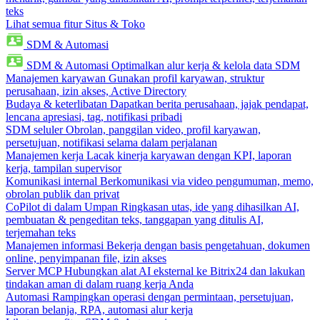
teks
Lihat semua fitur Situs & Toko
SDM & Automasi
SDM & Automasi
Optimalkan alur kerja & kelola data SDM
Manajemen karyawan
Gunakan profil karyawan, struktur
perusahaan, izin akses, Active Directory
Budaya & keterlibatan
Dapatkan berita perusahaan, jajak pendapat,
lencana apresiasi, tag, notifikasi pribadi
SDM seluler
Obrolan, panggilan video, profil karyawan,
persetujuan, notifikasi selama dalam perjalanan
Manajemen kerja
Lacak kinerja karyawan dengan KPI, laporan
kerja, tampilan supervisor
Komunikasi internal
Berkomunikasi via video pengumuman, memo,
obrolan publik dan privat
CoPilot di dalam Umpan
Ringkasan utas, ide yang dihasilkan AI,
pembuatan & pengeditan teks, tanggapan yang ditulis AI,
terjemahan teks
Manajemen informasi
Bekerja dengan basis pengetahuan, dokumen
online, penyimpanan file, izin akses
Server MCP
Hubungkan alat AI eksternal ke Bitrix24 dan lakukan
tindakan aman di dalam ruang kerja Anda
Automasi
Rampingkan operasi dengan permintaan, persetujuan,
laporan belanja, RPA, automasi alur kerja