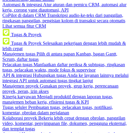
Automasi & integrasi
Atur aturan dan pemicu CRM, automasi alur
kerja, corong yang diautomasi, API
CoPilot di dalam CRM
Transkripsi audio-ke-teks dari panggilan,
ringkasan panggilan, pengisian kolom di transaksi secara otomatis
Lihat semua fitur CRM
Tugas & Proyek
Tugas & Proyek
Selesaikan pekerjaan dengan lebih mudah &
lebih cepat
Manajemen tugas
Pilih di antara papan Kanban, bagan Gantt,
Scrum, daftar tugas
Pelacakan tugas
Manfaatkan daftar periksa & subtugas, ringkasan
tugas, pelacakan waktu, mode fokus & supervisor
API & integrasi
Hubungkan tugas Anda ke layanan lainnya melalui
integrasi API untuk automasi tugas tingkat lanjut
Manajemen proyek
Gunakan proyek, grup kerja, perencanaan
proyek, peran, izin akses
Kinerja karyawan
Menjadi produktif dengan laporan tugas,
manajemen beban kerja, efisiensi tugas & KPI
Tugas seluler
Pembuatan tugas, pelacakan tugas, notifikasi,
komentar, obrolan dalam perjalanan
Kolaborasi proyek
Bekerja lebih cepat dengan obrolan, panggilan
video, komentar, penyimpanan file, dokumen, pengguna eksternal,
dan templat tugas