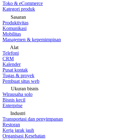
Toko & eCommerce
Kategori produk
Sasaran
Produktivitas
Komunikasi
Mobilitas
Manajemen & kepemimpinan
Alat
Telefoni
CRM
Kalender
Pusat kontak
Tugas & proyek
Pembuat situs web
Ukuran bisnis
Wirausaha solo
Bisnis kecil
Enterprise
Industri
Transportasi dan penyimpanan
Restoran
Kerja jarak jauh
Organisasi Kesehatan