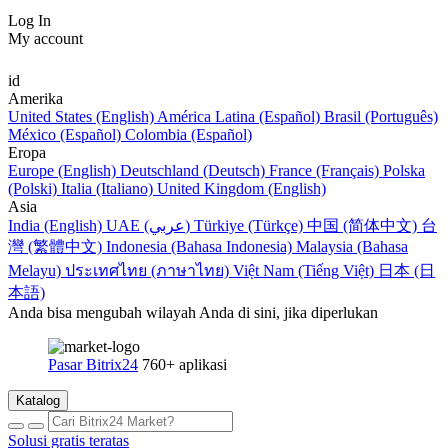
Log In
My account
id
Amerika
United States (English)
América Latina (Español)
Brasil (Português)
México (Español)
Colombia (Español)
Eropa
Europe (English)
Deutschland (Deutsch)
France (Français)
Polska
(Polski)
Italia (Italiano)
United Kingdom (English)
Asia
India (English)
UAE (عربي)
Türkiye (Türkçe)
中国 (简体中文)
台
灣 (繁體中文)
Indonesia (Bahasa Indonesia)
Malaysia (Bahasa
Melayu)
ประเทศไทย (ภาษาไทย)
Việt Nam (Tiếng Việt)
日本 (日
本語)
Anda bisa mengubah wilayah Anda di sini, jika diperlukan
Pasar Bitrix24
760+ aplikasi
Katalog
Solusi gratis teratas