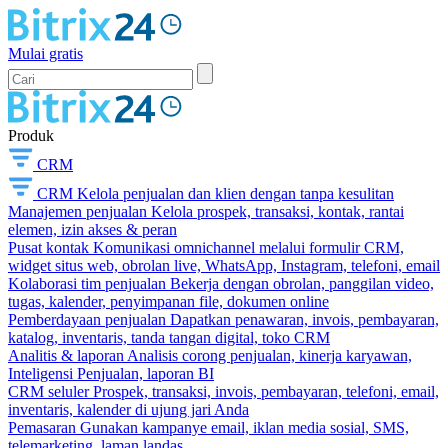
Mulai gratis
Produk
CRM
CRM
Kelola penjualan dan klien dengan tanpa kesulitan
Manajemen penjualan
Kelola prospek, transaksi, kontak, rantai
elemen, izin akses & peran
Pusat kontak
Komunikasi omnichannel melalui formulir CRM,
widget situs web, obrolan live, WhatsApp, Instagram, telefoni, email
Kolaborasi tim penjualan
Bekerja dengan obrolan, panggilan video,
tugas, kalender, penyimpanan file, dokumen online
Pemberdayaan penjualan
Dapatkan penawaran, invois, pembayaran,
katalog, inventaris, tanda tangan digital, toko CRM
Analitis & laporan
Analisis corong penjualan, kinerja karyawan,
Inteligensi Penjualan, laporan BI
CRM seluler
Prospek, transaksi, invois, pembayaran, telefoni, email,
inventaris, kalender di ujung jari Anda
Pemasaran
Gunakan kampanye email, iklan media sosial, SMS,
telemarketing, laman landas