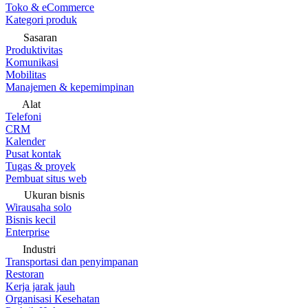
Toko & eCommerce
Kategori produk
Sasaran
Produktivitas
Komunikasi
Mobilitas
Manajemen & kepemimpinan
Alat
Telefoni
CRM
Kalender
Pusat kontak
Tugas & proyek
Pembuat situs web
Ukuran bisnis
Wirausaha solo
Bisnis kecil
Enterprise
Industri
Transportasi dan penyimpanan
Restoran
Kerja jarak jauh
Organisasi Kesehatan