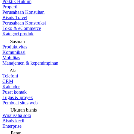
Praktik Hukum
Properti
Perusahaan Konsultan
Bisnis Travel
Perusahaan Konstruksi
Toko & eCommerce
Kategori produk
Sasaran
Produktivitas
Komunikasi
Mobilitas
Manajemen & kepemimpinan
Alat
Telefoni
CRM
Kalender
Pusat kontak
Tugas & proyek
Pembuat situs web
Ukuran bisnis
Wirausaha solo
Bisnis kecil
Enterprise
Peran