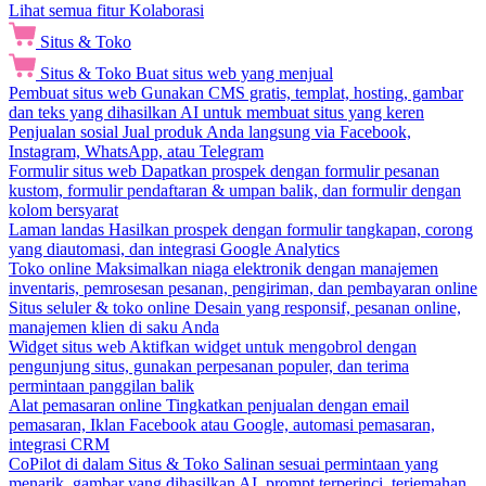
Lihat semua fitur Kolaborasi
Situs & Toko
Situs & Toko
Buat situs web yang menjual
Pembuat situs web
Gunakan CMS gratis, templat, hosting, gambar
dan teks yang dihasilkan AI untuk membuat situs yang keren
Penjualan sosial
Jual produk Anda langsung via Facebook,
Instagram, WhatsApp, atau Telegram
Formulir situs web
Dapatkan prospek dengan formulir pesanan
kustom, formulir pendaftaran & umpan balik, dan formulir dengan
kolom bersyarat
Laman landas
Hasilkan prospek dengan formulir tangkapan, corong
yang diautomasi, dan integrasi Google Analytics
Toko online
Maksimalkan niaga elektronik dengan manajemen
inventaris, pemrosesan pesanan, pengiriman, dan pembayaran online
Situs seluler & toko online
Desain yang responsif, pesanan online,
manajemen klien di saku Anda
Widget situs web
Aktifkan widget untuk mengobrol dengan
pengunjung situs, gunakan perpesanan populer, dan terima
permintaan panggilan balik
Alat pemasaran online
Tingkatkan penjualan dengan email
pemasaran, Iklan Facebook atau Google, automasi pemasaran,
integrasi CRM
CoPilot di dalam Situs & Toko
Salinan sesuai permintaan yang
menarik, gambar yang dihasilkan AI, prompt terperinci, terjemahan