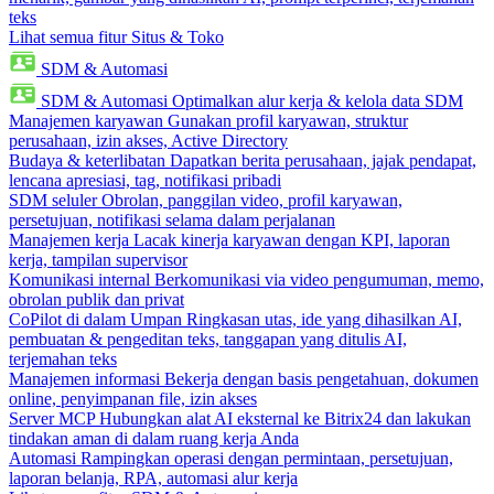
teks
Lihat semua fitur Situs & Toko
SDM & Automasi
SDM & Automasi
Optimalkan alur kerja & kelola data SDM
Manajemen karyawan
Gunakan profil karyawan, struktur
perusahaan, izin akses, Active Directory
Budaya & keterlibatan
Dapatkan berita perusahaan, jajak pendapat,
lencana apresiasi, tag, notifikasi pribadi
SDM seluler
Obrolan, panggilan video, profil karyawan,
persetujuan, notifikasi selama dalam perjalanan
Manajemen kerja
Lacak kinerja karyawan dengan KPI, laporan
kerja, tampilan supervisor
Komunikasi internal
Berkomunikasi via video pengumuman, memo,
obrolan publik dan privat
CoPilot di dalam Umpan
Ringkasan utas, ide yang dihasilkan AI,
pembuatan & pengeditan teks, tanggapan yang ditulis AI,
terjemahan teks
Manajemen informasi
Bekerja dengan basis pengetahuan, dokumen
online, penyimpanan file, izin akses
Server MCP
Hubungkan alat AI eksternal ke Bitrix24 dan lakukan
tindakan aman di dalam ruang kerja Anda
Automasi
Rampingkan operasi dengan permintaan, persetujuan,
laporan belanja, RPA, automasi alur kerja