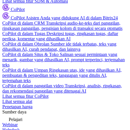
Lihat semua fitur SDM & Automasi
CoPilot
CoPilot
Asisten Anda yang didukung AI di dalam Bitrix24
CoPilot di dalam CRM
Transkripsi audio-ke-teks dari panggilan,
ringkasan panggilan, pengisian kolom di transaksi secara otomatis
CoPilot di dalam Tugas
Deskripsi tugas, ringkasan tugas, daftar
periksa, komentar yang dihasilkan AI
CoPilot di dalam Obrolan
Sumber ide tidak terbatas, teks yang
dihasilkan AI, curah pendapat, dan lainnya
CoPilot di dalam Situs & Toko
Salinan sesuai permintaan yang
menarik, gambar yang dihasilkan AI, prompt terperinci, terjemahan
teks
CoPilot di dalam Umpan
Ringkasan utas, ide yang dihasilkan AI,
pembuatan & pengeditan teks, tanggapan yang ditulis AI,
terjemahan teks
CoPilot di dalam panggilan video
Transkripsi, analisis, ringkasan,
dan rekomendasi panggilan yang ditenagai AI
Lihat semua fitur CoPilot
Lihat semua alat
Penetapan harga
Sumber daya
Pelajari
Webinar
Helpdesk