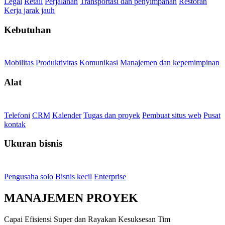
Legal
Retail
Perjalanan
Transportasi dan penyimpanan
Restoran
Kerja jarak jauh
Kebutuhan
Mobilitas
Produktivitas
Komunikasi
Manajemen dan kepemimpinan
Alat
Telefoni
CRM
Kalender
Tugas dan proyek
Pembuat situs web
Pusat
kontak
Ukuran bisnis
Pengusaha solo
Bisnis kecil
Enterprise
MANAJEMEN PROYEK
Capai Efisiensi Super dan Rayakan Kesuksesan Tim