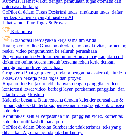
Automasi
Hemat waktu dengan pembuatan tugas otomatis dan
automasi alur kerja
CoPilot di dalam Tugas
Deskripsi tugas, ringkasan tugas, daftar
periksa, komentar yang dihasilkan AI
Lihat semua fitur Tugas & Proyek
Kolaborasi
Kolaborasi
Berdayakan kerja sama tim Anda
Ruang kerja online
Gunakan obrolan, umpan aktivitas, komentar,
reaksi, video pengumuman ke seluruh perusahaan
Penyimpanan file & dokumen online
Simpan, bagikan, dan edit
dokumen online secara mudah bersama rekan kerja dengan
menggunakan drive perusahaan
Grup kerja
Buat grup kerja, undang pengguna eksternal, atur izin
akses, dan bekerja pada tugas dan proyek
Rapat online
Kerjakan lebih banyak dengan panggilan video,
konferensi lewat video, berbagi layar, perekaman panggilan, dan
latar belakang kustom
Kalender bersama
Buat rencana dengan kalender perusahaan &
pribadi, slot waktu terbuka, pemesanan ruang rapat, sinkronisasi
kalender
Komunikasi seluler
Perpesanan tim, panggilan video, komentar,
kalender, notifikasi di mana pun
CoPilot di dalam Obrolan
Sumber ide tidak terbatas, teks yang
dihasilkan AI, curah pendapat, dan lainnya