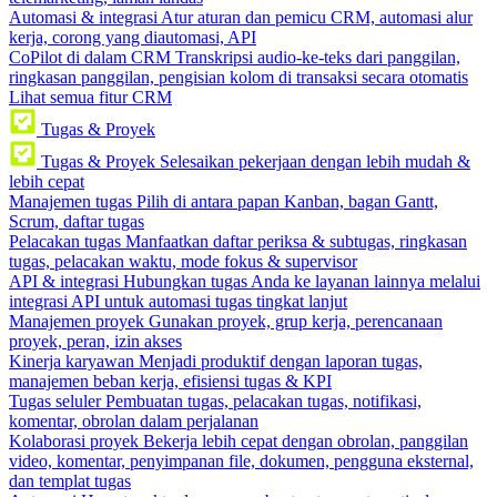
Automasi & integrasi
Atur aturan dan pemicu CRM, automasi alur
kerja, corong yang diautomasi, API
CoPilot di dalam CRM
Transkripsi audio-ke-teks dari panggilan,
ringkasan panggilan, pengisian kolom di transaksi secara otomatis
Lihat semua fitur CRM
Tugas & Proyek
Tugas & Proyek
Selesaikan pekerjaan dengan lebih mudah &
lebih cepat
Manajemen tugas
Pilih di antara papan Kanban, bagan Gantt,
Scrum, daftar tugas
Pelacakan tugas
Manfaatkan daftar periksa & subtugas, ringkasan
tugas, pelacakan waktu, mode fokus & supervisor
API & integrasi
Hubungkan tugas Anda ke layanan lainnya melalui
integrasi API untuk automasi tugas tingkat lanjut
Manajemen proyek
Gunakan proyek, grup kerja, perencanaan
proyek, peran, izin akses
Kinerja karyawan
Menjadi produktif dengan laporan tugas,
manajemen beban kerja, efisiensi tugas & KPI
Tugas seluler
Pembuatan tugas, pelacakan tugas, notifikasi,
komentar, obrolan dalam perjalanan
Kolaborasi proyek
Bekerja lebih cepat dengan obrolan, panggilan
video, komentar, penyimpanan file, dokumen, pengguna eksternal,
dan templat tugas