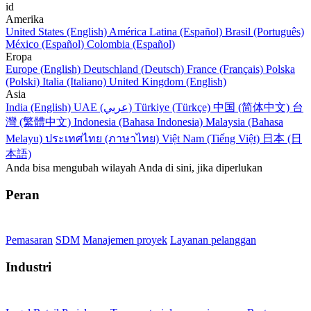
id
Amerika
United States (English)
América Latina (Español)
Brasil (Português)
México (Español)
Colombia (Español)
Eropa
Europe (English)
Deutschland (Deutsch)
France (Français)
Polska
(Polski)
Italia (Italiano)
United Kingdom (English)
Asia
India (English)
UAE (عربي)
Türkiye (Türkçe)
中国 (简体中文)
台
灣 (繁體中文)
Indonesia (Bahasa Indonesia)
Malaysia (Bahasa
Melayu)
ประเทศไทย (ภาษาไทย)
Việt Nam (Tiếng Việt)
日本 (日
本語)
Anda bisa mengubah wilayah Anda di sini, jika diperlukan
Peran
Pemasaran
SDM
Manajemen proyek
Layanan pelanggan
Industri