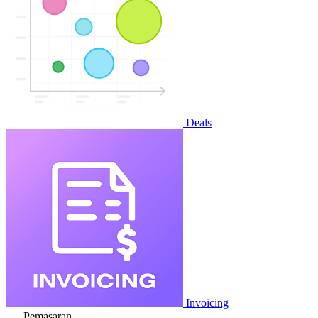
Deals
Invoicing
Pemasaran