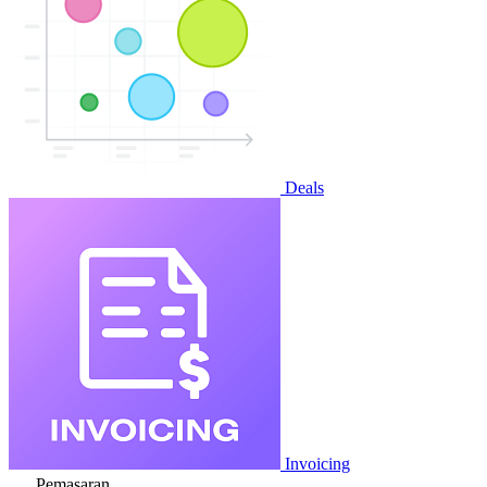
Deals
Invoicing
Pemasaran