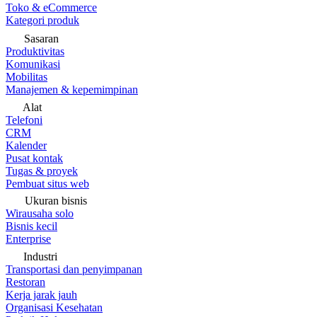
Toko & eCommerce
Kategori produk
Sasaran
Produktivitas
Komunikasi
Mobilitas
Manajemen & kepemimpinan
Alat
Telefoni
CRM
Kalender
Pusat kontak
Tugas & proyek
Pembuat situs web
Ukuran bisnis
Wirausaha solo
Bisnis kecil
Enterprise
Industri
Transportasi dan penyimpanan
Restoran
Kerja jarak jauh
Organisasi Kesehatan