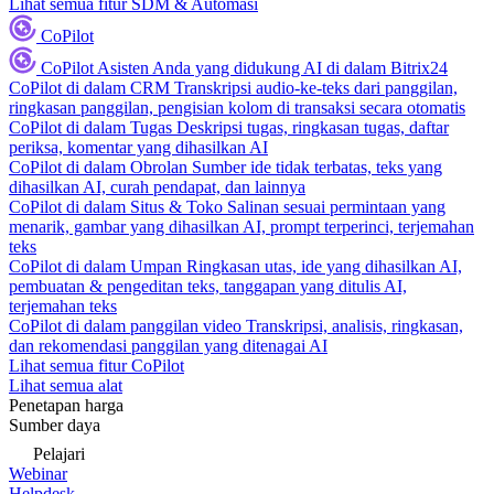
Lihat semua fitur SDM & Automasi
CoPilot
CoPilot
Asisten Anda yang didukung AI di dalam Bitrix24
CoPilot di dalam CRM
Transkripsi audio-ke-teks dari panggilan,
ringkasan panggilan, pengisian kolom di transaksi secara otomatis
CoPilot di dalam Tugas
Deskripsi tugas, ringkasan tugas, daftar
periksa, komentar yang dihasilkan AI
CoPilot di dalam Obrolan
Sumber ide tidak terbatas, teks yang
dihasilkan AI, curah pendapat, dan lainnya
CoPilot di dalam Situs & Toko
Salinan sesuai permintaan yang
menarik, gambar yang dihasilkan AI, prompt terperinci, terjemahan
teks
CoPilot di dalam Umpan
Ringkasan utas, ide yang dihasilkan AI,
pembuatan & pengeditan teks, tanggapan yang ditulis AI,
terjemahan teks
CoPilot di dalam panggilan video
Transkripsi, analisis, ringkasan,
dan rekomendasi panggilan yang ditenagai AI
Lihat semua fitur CoPilot
Lihat semua alat
Penetapan harga
Sumber daya
Pelajari
Webinar
Helpdesk