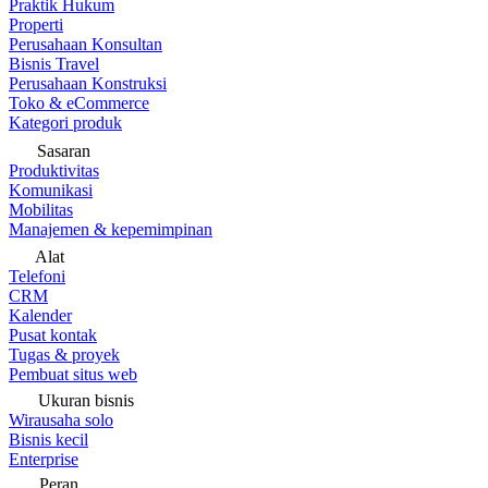
Praktik Hukum
Properti
Perusahaan Konsultan
Bisnis Travel
Perusahaan Konstruksi
Toko & eCommerce
Kategori produk
Sasaran
Produktivitas
Komunikasi
Mobilitas
Manajemen & kepemimpinan
Alat
Telefoni
CRM
Kalender
Pusat kontak
Tugas & proyek
Pembuat situs web
Ukuran bisnis
Wirausaha solo
Bisnis kecil
Enterprise
Peran