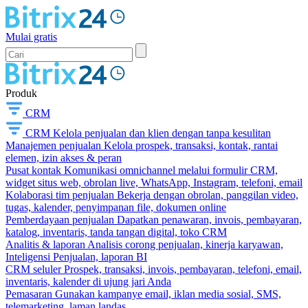
Mulai gratis
Produk
CRM
CRM
Kelola penjualan dan klien dengan tanpa kesulitan
Manajemen penjualan
Kelola prospek, transaksi, kontak, rantai
elemen, izin akses & peran
Pusat kontak
Komunikasi omnichannel melalui formulir CRM,
widget situs web, obrolan live, WhatsApp, Instagram, telefoni, email
Kolaborasi tim penjualan
Bekerja dengan obrolan, panggilan video,
tugas, kalender, penyimpanan file, dokumen online
Pemberdayaan penjualan
Dapatkan penawaran, invois, pembayaran,
katalog, inventaris, tanda tangan digital, toko CRM
Analitis & laporan
Analisis corong penjualan, kinerja karyawan,
Inteligensi Penjualan, laporan BI
CRM seluler
Prospek, transaksi, invois, pembayaran, telefoni, email,
inventaris, kalender di ujung jari Anda
Pemasaran
Gunakan kampanye email, iklan media sosial, SMS,
telemarketing, laman landas