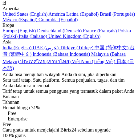
id
Amerika
United States (English)
América Latina (Español)
Brasil (Português)
México (Español)
Colombia (Español)
Eropa
Europe (English)
Deutschland (Deutsch)
France (Français)
Polska
(Polski)
Italia (Italiano)
United Kingdom (English)
Asia
India (English)
UAE (عربي)
Türkiye (Türkçe)
中国 (简体中文)
台
灣 (繁體中文)
Indonesia (Bahasa Indonesia)
Malaysia (Bahasa
Melayu)
ประเทศไทย (ภาษาไทย)
Việt Nam (Tiếng Việt)
日本 (日
本語)
Anda bisa mengubah wilayah Anda di sini, jika diperlukan
Satu tarif tetap. Satu platform. Semua penjualan, tugas, dan tim
Anda dalam satu tempat.
Tarif tetap untuk semua pengguna yang termasuk dalam paket Anda
Bulanan
Tahunan
Hemat hingga 31%
Free
Enterprise
Free
Cara gratis untuk menjelajahi Bitrix24 sebelum upgrade
100%
gratis