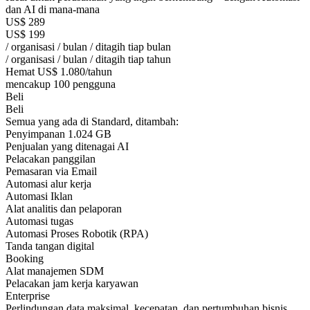
dan AI di mana-mana
US$
289
US$
199
/ organisasi / bulan / ditagih tiap bulan
/ organisasi / bulan / ditagih tiap tahun
Hemat US$ 1.080/tahun
mencakup 100 pengguna
Beli
Beli
Semua yang ada di Standard, ditambah:
Penyimpanan 1.024 GB
Penjualan yang ditenagai AI
Pelacakan panggilan
Pemasaran via Email
Automasi alur kerja
Automasi Iklan
Alat analitis dan pelaporan
Automasi tugas
Automasi Proses Robotik (RPA)
Tanda tangan digital
Booking
Alat manajemen SDM
Pelacakan jam kerja karyawan
Enterprise
Perlindungan data maksimal, kecepatan, dan pertumbuhan bisnis