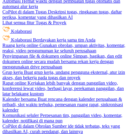
Automasi
Hemat waktu dengan pembuatan tugas otomatis dan
automasi alur kerja
CoPilot di dalam Tugas
Deskripsi tugas, ringkasan tugas, daftar
periksa, komentar yang dihasilkan AI
Lihat semua fitur Tugas & Proyek
Kolaborasi
Kolaborasi
Berdayakan kerja sama tim Anda
Ruang kerja online
Gunakan obrolan, umpan aktivitas, komentar,
reaksi, video pengumuman ke seluruh perusahaan
Penyimpanan file & dokumen online
Simpan, bagikan, dan edit
dokumen online secara mudah bersama rekan kerja dengan
menggunakan drive perusahaan
Grup kerja
Buat grup kerja, undang pengguna eksternal, atur izin
akses, dan bekerja pada tugas dan proyek
Rapat online
Kerjakan lebih banyak dengan panggilan video,
konferensi lewat video, berbagi layar, perekaman panggilan, dan
latar belakang kustom
Kalender bersama
Buat rencana dengan kalender perusahaan &
pribadi, slot waktu terbuka, pemesanan ruang rapat, sinkronisasi
kalender
Komunikasi seluler
Perpesanan tim, panggilan video, komentar,
kalender, notifikasi di mana pun
CoPilot di dalam Obrolan
Sumber ide tidak terbatas, teks yang
dihasilkan AI, curah pendapat, dan lainnya