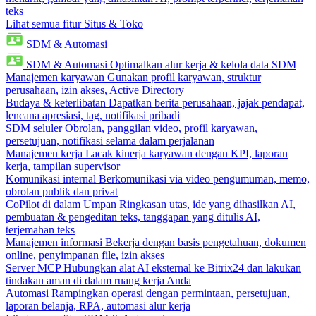
teks
Lihat semua fitur Situs & Toko
SDM & Automasi
SDM & Automasi
Optimalkan alur kerja & kelola data SDM
Manajemen karyawan
Gunakan profil karyawan, struktur
perusahaan, izin akses, Active Directory
Budaya & keterlibatan
Dapatkan berita perusahaan, jajak pendapat,
lencana apresiasi, tag, notifikasi pribadi
SDM seluler
Obrolan, panggilan video, profil karyawan,
persetujuan, notifikasi selama dalam perjalanan
Manajemen kerja
Lacak kinerja karyawan dengan KPI, laporan
kerja, tampilan supervisor
Komunikasi internal
Berkomunikasi via video pengumuman, memo,
obrolan publik dan privat
CoPilot di dalam Umpan
Ringkasan utas, ide yang dihasilkan AI,
pembuatan & pengeditan teks, tanggapan yang ditulis AI,
terjemahan teks
Manajemen informasi
Bekerja dengan basis pengetahuan, dokumen
online, penyimpanan file, izin akses
Server MCP
Hubungkan alat AI eksternal ke Bitrix24 dan lakukan
tindakan aman di dalam ruang kerja Anda
Automasi
Rampingkan operasi dengan permintaan, persetujuan,
laporan belanja, RPA, automasi alur kerja