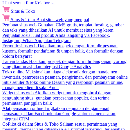
Lihat semua fitur Kolaborasi
Situs & Toko
Situs & Toko
Buat situs web yang menjual
Pembuat situs web
Gunakan CMS gratis, templat, hosting, gambar
dan teks yang dihasilkan AI untuk membuat situs yang keren
Penjualan sosial
Jual produk Anda langsung via Facebook,
Instagram, WhatsApp, atau Telegram
Formulir situs web
Dapatkan prospek dengan formulir pesanan
kustom, formulir pendaftaran & umpan balik, dan formulir dengan
kolom bersyarat
Laman landas
Hasilkan prospek dengan formulir tangkapan, corong
yang diautomasi, dan integrasi Google Analytics
Toko online
Maksimalkan niaga elektronik dengan manajemen
inventaris, pemrosesan pesanan, pengiriman, dan pembayaran online
Situs seluler & toko online
Desain yang responsif, pesanan online,
manajemen klien di saku Anda
Widget situs web
Aktifkan widget untuk mengobrol dengan
pengunjung situs, gunakan perpesanan populer, dan terima
permintaan panggilan balik
Alat pemasaran online
Tingkatkan penjualan dengan email
pemasaran, Iklan Facebook atau Google, automasi pemasaran,
integrasi CRM
CoPilot di dalam Situs & Toko
Salinan sesuai permintaan yang
menarik, gambar yang dihasilkan AI, prompt terperinci, terjemahan