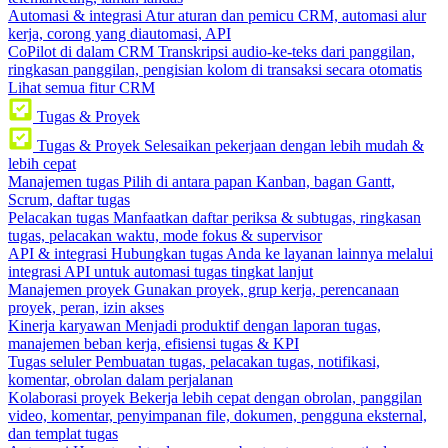
Automasi & integrasi
Atur aturan dan pemicu CRM, automasi alur
kerja, corong yang diautomasi, API
CoPilot di dalam CRM
Transkripsi audio-ke-teks dari panggilan,
ringkasan panggilan, pengisian kolom di transaksi secara otomatis
Lihat semua fitur CRM
Tugas & Proyek
Tugas & Proyek
Selesaikan pekerjaan dengan lebih mudah &
lebih cepat
Manajemen tugas
Pilih di antara papan Kanban, bagan Gantt,
Scrum, daftar tugas
Pelacakan tugas
Manfaatkan daftar periksa & subtugas, ringkasan
tugas, pelacakan waktu, mode fokus & supervisor
API & integrasi
Hubungkan tugas Anda ke layanan lainnya melalui
integrasi API untuk automasi tugas tingkat lanjut
Manajemen proyek
Gunakan proyek, grup kerja, perencanaan
proyek, peran, izin akses
Kinerja karyawan
Menjadi produktif dengan laporan tugas,
manajemen beban kerja, efisiensi tugas & KPI
Tugas seluler
Pembuatan tugas, pelacakan tugas, notifikasi,
komentar, obrolan dalam perjalanan
Kolaborasi proyek
Bekerja lebih cepat dengan obrolan, panggilan
video, komentar, penyimpanan file, dokumen, pengguna eksternal,
dan templat tugas