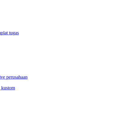
plat tugas
ive perusahaan
g kustom