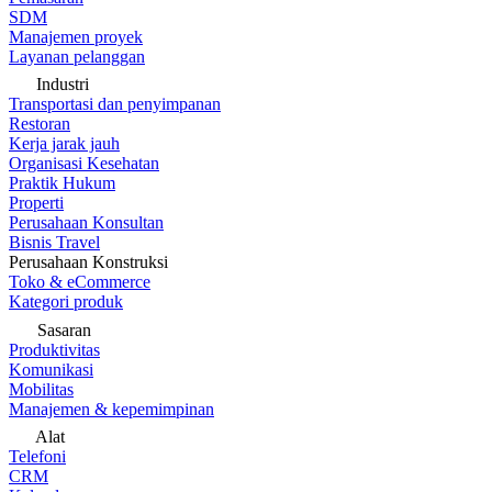
SDM
Manajemen proyek
Layanan pelanggan
Industri
Transportasi dan penyimpanan
Restoran
Kerja jarak jauh
Organisasi Kesehatan
Praktik Hukum
Properti
Perusahaan Konsultan
Bisnis Travel
Perusahaan Konstruksi
Toko & eCommerce
Kategori produk
Sasaran
Produktivitas
Komunikasi
Mobilitas
Manajemen & kepemimpinan
Alat
Telefoni
CRM