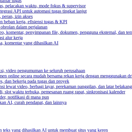
daftar tugas
gas, pelacakan waktu, mode fokus & supervisor
egrasi API untuk automasi tugas tingkat lanjut
peran, izin akses
 beban kerja, efisiensi tugas & KPI
, obrolan dalam perjalanan
deo, komentar, penyimpanan file, dokumen, pengguna eksternal, dan tem
i alur kerja
ksa, komentar yang dihasilkan AI
ksi, video pengumuman ke seluruh perusahaan
umen online secara mudah bersama rekan kerja dengan menggunakan dr
es, dan bekerja pada tugas dan proyek
si lewat video, berbagi layar, perekaman panggilan, dan latar belakan
, slot waktu terbuka, pemesanan ruang rapat, sinkronisasi kalender
er, notifikasi di mana pun
lkan AI, curah pendapat, dan lainnya
n teks yang dihasilkan AI untuk membuat situs yang keren