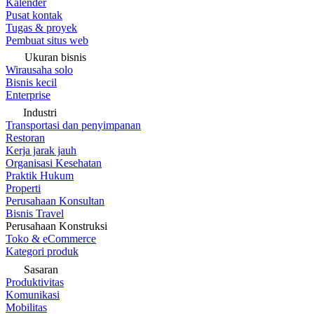
Kalender
Pusat kontak
Tugas & proyek
Pembuat situs web
Ukuran bisnis
Wirausaha solo
Bisnis kecil
Enterprise
Industri
Transportasi dan penyimpanan
Restoran
Kerja jarak jauh
Organisasi Kesehatan
Praktik Hukum
Properti
Perusahaan Konsultan
Bisnis Travel
Perusahaan Konstruksi
Toko & eCommerce
Kategori produk
Sasaran
Produktivitas
Komunikasi
Mobilitas