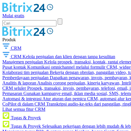
Mulai gratis
Produk
CRM
CRM
Kelola penjualan dan klien dengan tanpa kesulitan
Manajemen penjualan
Kelola prospek, transaksi, kontak, rantai eleme
Pusat kontak
Komunikasi omnichannel melalui formulir CRM, widget s
Kolaborasi tim penjualan
Bekerja dengan obrolan, panggilan video, t
Pemberdayaan penjualan
Dapatkan penawaran, invois, pembayaran, ka
Analitis & laporan
Analisis corong penjualan, kinerja karyawan, Intel
CRM seluler
Prospek, transaksi, invois, pembayaran, telefoni, email, 
Pemasaran
Gunakan kampanye email, iklan media sosial, SMS, telema
Automasi & integrasi
Atur aturan dan pemicu CRM, automasi alur ker
CoPilot di dalam CRM
Transkripsi audio-ke-teks dari panggilan, rin
Lihat semua fitur CRM
Tugas & Proyek
Tugas & Proyek
Selesaikan pekerjaan dengan lebih mudah & leb