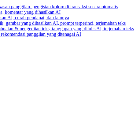
gkasan panggilan, pengisian kolom di transaksi secara otomatis
ksa, komentar yang dihasilkan AI
lkan AI, curah pendapat, dan lainnya
k, gambar yang dihasilkan AI, prompt terperinci, terjemahan teks
buatan & pengeditan teks, tanggapan yang ditulis AI, terjemahan teks
an rekomendasi panggilan yang ditenagai AI