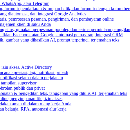
, WhatsApp, atau Telegram
, formulir pendaftaran & umpan balik, dan formulir dengan kolom ber
ang diautomasi, dan integrasi Google Analytics
ris, pemrosesan pesanan, pengiriman, dan pembayaran online
anajemen klien di saku Anda
 situs, gunakan perpesanan populer, dan terima permintaan panggilan
, Iklan Facebook atau Google, automasi pemasaran, integrasi CRM
k, gambar yang dihasilkan AI, prompt terperinci, terjemahan teks
izin akses, Active Directory
cana apresiasi, tag, notifikasi pribadi
 notifikasi selama dalam perjalanan
 tampilan supervisor
rolan publik dan privat
buatan & pengeditan teks, tanggapan yang ditulis AI, terjemahan teks
ine, penyimpanan file, izin akses
indakan aman di dalam ruang kerja Anda
n belanja, RPA, automasi alur kerja