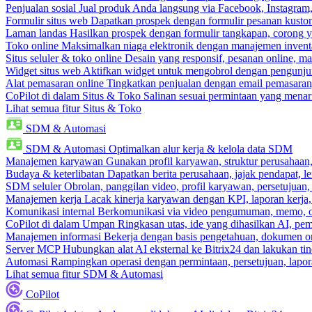
Penjualan sosial
Jual produk Anda langsung via Facebook, Instagram
Formulir situs web
Dapatkan prospek dengan formulir pesanan kustom
Laman landas
Hasilkan prospek dengan formulir tangkapan, corong y
Toko online
Maksimalkan niaga elektronik dengan manajemen inventa
Situs seluler & toko online
Desain yang responsif, pesanan online, m
Widget situs web
Aktifkan widget untuk mengobrol dengan pengunjung
Alat pemasaran online
Tingkatkan penjualan dengan email pemasaran
CoPilot di dalam Situs & Toko
Salinan sesuai permintaan yang menari
Lihat semua fitur Situs & Toko
SDM & Automasi
SDM & Automasi
Optimalkan alur kerja & kelola data SDM
Manajemen karyawan
Gunakan profil karyawan, struktur perusahaan, 
Budaya & keterlibatan
Dapatkan berita perusahaan, jajak pendapat, len
SDM seluler
Obrolan, panggilan video, profil karyawan, persetujuan,
Manajemen kerja
Lacak kinerja karyawan dengan KPI, laporan kerja,
Komunikasi internal
Berkomunikasi via video pengumuman, memo, ob
CoPilot di dalam Umpan
Ringkasan utas, ide yang dihasilkan AI, pem
Manajemen informasi
Bekerja dengan basis pengetahuan, dokumen onl
Server MCP
Hubungkan alat AI eksternal ke Bitrix24 dan lakukan t
Automasi
Rampingkan operasi dengan permintaan, persetujuan, lapora
Lihat semua fitur SDM & Automasi
CoPilot