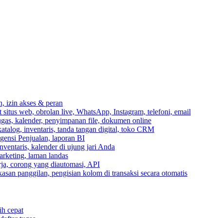
n, izin akses & peran
itus web, obrolan live, WhatsApp, Instagram, telefoni, email
ugas, kalender, penyimpanan file, dokumen online
talog, inventaris, tanda tangan digital, toko CRM
igensi Penjualan, laporan BI
inventaris, kalender di ujung jari Anda
rketing, laman landas
ja, corong yang diautomasi, API
gkasan panggilan, pengisian kolom di transaksi secara otomatis
ih cepat