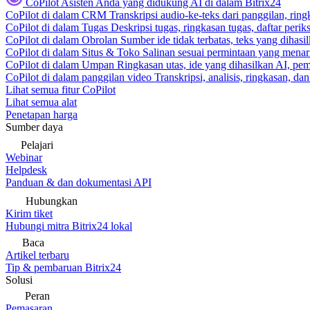
CoPilot
Asisten Anda yang didukung AI di dalam Bitrix24
CoPilot di dalam CRM
Transkripsi audio-ke-teks dari panggilan, rin
CoPilot di dalam Tugas
Deskripsi tugas, ringkasan tugas, daftar peri
CoPilot di dalam Obrolan
Sumber ide tidak terbatas, teks yang dihasi
CoPilot di dalam Situs & Toko
Salinan sesuai permintaan yang menari
CoPilot di dalam Umpan
Ringkasan utas, ide yang dihasilkan AI, pem
CoPilot di dalam panggilan video
Transkripsi, analisis, ringkasan, d
Lihat semua fitur CoPilot
Lihat semua alat
Penetapan harga
Sumber daya
Pelajari
Webinar
Helpdesk
Panduan & dan dokumentasi API
Hubungkan
Kirim tiket
Hubungi mitra Bitrix24 lokal
Baca
Artikel terbaru
Tip & pembaruan Bitrix24
Solusi
Peran
Pemasaran