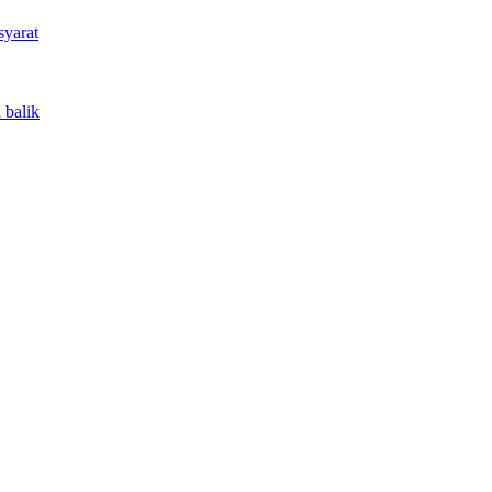
syarat
 balik