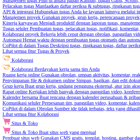
Manajemen tugas
Pilih di antara papan Kanban, bagan Gantt, Scrum, 
Pelacakan tugas
Manfaatkan daftar periksa & subtugas, ringkasan tu
API & integrasi
Hubungkan tugas Anda ke layanan lainnya melalui int
Manajemen proyek
Gunakan proyek, grup kerja, perencanaan proyek, 
Kinerja karyawan
Menjadi produktif dengan laporan tugas, manajemen
Tugas seluler
Pembuatan tugas, pelacakan tugas, notifikasi, komentar
Kolaborasi proyek
Bekerja lebih cepat dengan obrolan, panggilan vi
Automasi
Hemat waktu dengan pembuatan tugas otomatis dan automas
CoPilot di dalam Tugas
Deskripsi tugas, ringkasan tugas, daftar peri
Lihat semua fitur Tugas & Proyek
Kolaborasi
Kolaborasi
Berdayakan kerja sama tim Anda
Ruang kerja online
Gunakan obrolan, umpan aktivitas, komentar, rea
Penyimpanan file & dokumen online
Simpan, bagikan, dan edit dok
Grup kerja
Buat grup kerja, undang pengguna eksternal, atur izin aks
Rapat online
Kerjakan lebih banyak dengan panggilan video, konferen
Kalender bersama
Buat rencana dengan kalender perusahaan & pribadi
Komunikasi seluler
Perpesanan tim, panggilan video, komentar, kalend
CoPilot di dalam Obrolan
Sumber ide tidak terbatas, teks yang dihasi
Lihat semua fitur Kolaborasi
Situs & Toko
Situs & Toko
Buat situs web yang menjual
Pembuat situs web
Gunakan CMS gratis, templat, hosting, gambar da