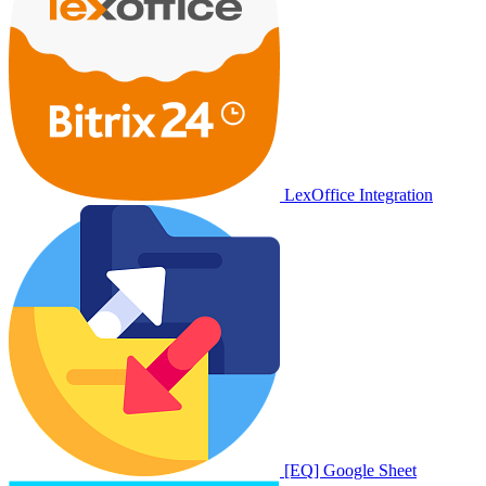
LexOffice Integration
[EQ] Google Sheet