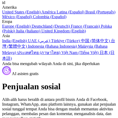
id
Amerika
United States (English)
América Latina (Español)
Brasil (Português)
México (Español)
Colombia (Español)
Eropa
Europe (English)
Deutschland (Deutsch)
France (Français)
Polska
(Polski)
Italia (Italiano)
United Kingdom (English)
Asia
India (English)
UAE (عربي)
Türkiye (Türkçe)
中国 (简体中文)
台
灣 (繁體中文)
Indonesia (Bahasa Indonesia)
Malaysia (Bahasa
Melayu)
ประเทศไทย (ภาษาไทย)
Việt Nam (Tiếng Việt)
日本 (日
本語)
Anda bisa mengubah wilayah Anda di sini, jika diperlukan
AI asisten gratis
Penjualan sosial
Alih-alih harus beralih di antara profil bisnis Anda di Facebook,
Instagram, WhatsApp, atau platform lainnya, gunakan alat penjualan
sosial tunggal tempat Anda bisa dengan mudah memantau aktivitas
pelanggan, membalas pesan dan komentar, menganalisis data, dan