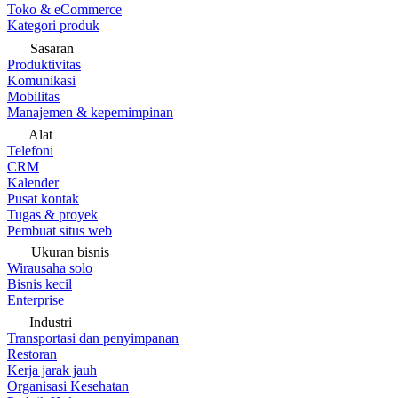
Toko & eCommerce
Kategori produk
Sasaran
Produktivitas
Komunikasi
Mobilitas
Manajemen & kepemimpinan
Alat
Telefoni
CRM
Kalender
Pusat kontak
Tugas & proyek
Pembuat situs web
Ukuran bisnis
Wirausaha solo
Bisnis kecil
Enterprise
Industri
Transportasi dan penyimpanan
Restoran
Kerja jarak jauh
Organisasi Kesehatan