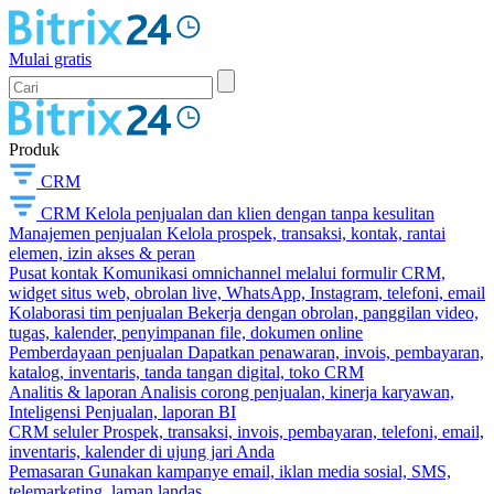
Mulai gratis
Produk
CRM
CRM
Kelola penjualan dan klien dengan tanpa kesulitan
Manajemen penjualan
Kelola prospek, transaksi, kontak, rantai
elemen, izin akses & peran
Pusat kontak
Komunikasi omnichannel melalui formulir CRM,
widget situs web, obrolan live, WhatsApp, Instagram, telefoni, email
Kolaborasi tim penjualan
Bekerja dengan obrolan, panggilan video,
tugas, kalender, penyimpanan file, dokumen online
Pemberdayaan penjualan
Dapatkan penawaran, invois, pembayaran,
katalog, inventaris, tanda tangan digital, toko CRM
Analitis & laporan
Analisis corong penjualan, kinerja karyawan,
Inteligensi Penjualan, laporan BI
CRM seluler
Prospek, transaksi, invois, pembayaran, telefoni, email,
inventaris, kalender di ujung jari Anda
Pemasaran
Gunakan kampanye email, iklan media sosial, SMS,
telemarketing, laman landas