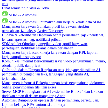
teks
Lihat semua fitur Situs & Toko
SDM & Automasi
SDM & Automasi
Optimalkan alur kerja & kelola data SDM
Manajemen karyawan
Gunakan profil karyawan, struktur
perusahaan, izin akses, Active Directory
Budaya & keterlibatan
Dapatkan berita perusahaan, jajak pendapat,
lencana apresiasi, tag, notifikasi pribadi
SDM seluler
Obrolan, panggilan video, profil karyawan,
persetujuan, notifikasi selama dalam perjalanan
Manajemen kerja
Lacak kinerja karyawan dengan KPI, laporan
kerja, tampilan supervisor
Komunikasi internal
Berkomunikasi via video pengumuman, memo,
obrolan publik dan privat
CoPilot di dalam Umpan
Ringkasan utas, ide yang dihasilkan AI,
pembuatan & pengeditan teks, tanggapan yang ditulis AI,
terjemahan teks
Manajemen informasi
Bekerja dengan basis pengetahuan, dokumen
online, penyimpanan file, izin akses
Server MCP
Hubungkan alat AI eksternal ke Bitrix24 dan lakukan
tindakan aman di dalam ruang kerja Anda
Automasi
Rampingkan operasi dengan permintaan, persetujuan,
laporan belanja, RPA, automasi alur kerja