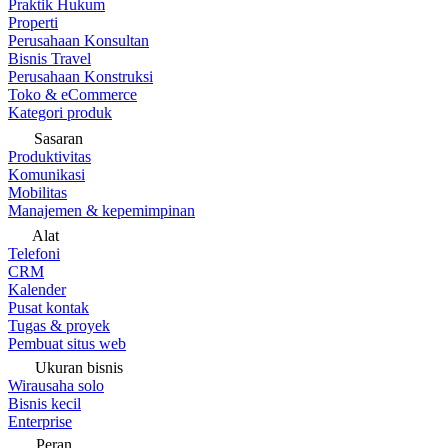
Praktik Hukum
Properti
Perusahaan Konsultan
Bisnis Travel
Perusahaan Konstruksi
Toko & eCommerce
Kategori produk
Sasaran
Produktivitas
Komunikasi
Mobilitas
Manajemen & kepemimpinan
Alat
Telefoni
CRM
Kalender
Pusat kontak
Tugas & proyek
Pembuat situs web
Ukuran bisnis
Wirausaha solo
Bisnis kecil
Enterprise
Peran