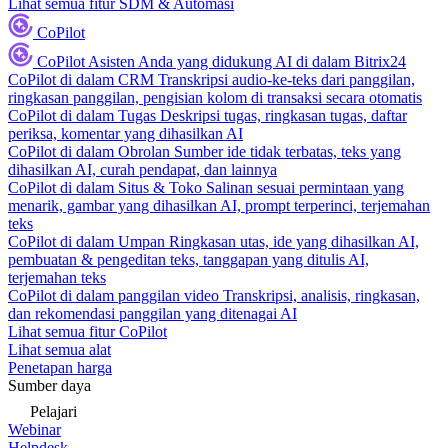
Lihat semua fitur SDM & Automasi
CoPilot
CoPilot
Asisten Anda yang didukung AI di dalam Bitrix24
CoPilot di dalam CRM
Transkripsi audio-ke-teks dari panggilan,
ringkasan panggilan, pengisian kolom di transaksi secara otomatis
CoPilot di dalam Tugas
Deskripsi tugas, ringkasan tugas, daftar
periksa, komentar yang dihasilkan AI
CoPilot di dalam Obrolan
Sumber ide tidak terbatas, teks yang
dihasilkan AI, curah pendapat, dan lainnya
CoPilot di dalam Situs & Toko
Salinan sesuai permintaan yang
menarik, gambar yang dihasilkan AI, prompt terperinci, terjemahan
teks
CoPilot di dalam Umpan
Ringkasan utas, ide yang dihasilkan AI,
pembuatan & pengeditan teks, tanggapan yang ditulis AI,
terjemahan teks
CoPilot di dalam panggilan video
Transkripsi, analisis, ringkasan,
dan rekomendasi panggilan yang ditenagai AI
Lihat semua fitur CoPilot
Lihat semua alat
Penetapan harga
Sumber daya
Pelajari
Webinar
Helpdesk