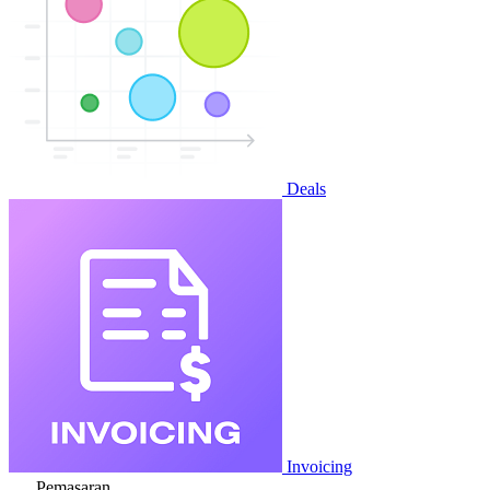
Deals
Invoicing
Pemasaran