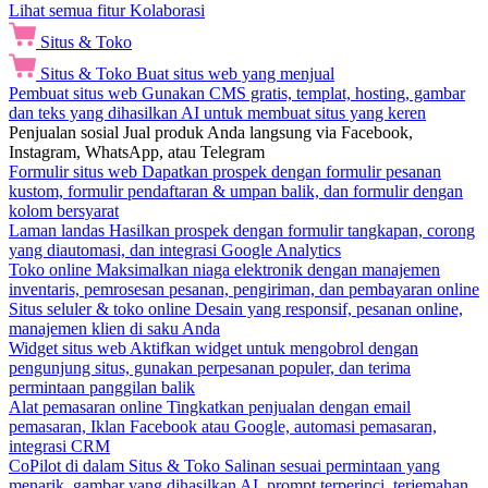
Lihat semua fitur Kolaborasi
Situs & Toko
Situs & Toko
Buat situs web yang menjual
Pembuat situs web
Gunakan CMS gratis, templat, hosting, gambar
dan teks yang dihasilkan AI untuk membuat situs yang keren
Penjualan sosial
Jual produk Anda langsung via Facebook,
Instagram, WhatsApp, atau Telegram
Formulir situs web
Dapatkan prospek dengan formulir pesanan
kustom, formulir pendaftaran & umpan balik, dan formulir dengan
kolom bersyarat
Laman landas
Hasilkan prospek dengan formulir tangkapan, corong
yang diautomasi, dan integrasi Google Analytics
Toko online
Maksimalkan niaga elektronik dengan manajemen
inventaris, pemrosesan pesanan, pengiriman, dan pembayaran online
Situs seluler & toko online
Desain yang responsif, pesanan online,
manajemen klien di saku Anda
Widget situs web
Aktifkan widget untuk mengobrol dengan
pengunjung situs, gunakan perpesanan populer, dan terima
permintaan panggilan balik
Alat pemasaran online
Tingkatkan penjualan dengan email
pemasaran, Iklan Facebook atau Google, automasi pemasaran,
integrasi CRM
CoPilot di dalam Situs & Toko
Salinan sesuai permintaan yang
menarik, gambar yang dihasilkan AI, prompt terperinci, terjemahan