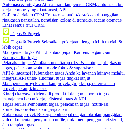
Automasi & integrasi
Atur aturan dan pemicu CRM, automasi alur
kerja, corong yang diautomasi, API
CoPilot di dalam CRM
Transkripsi audio-ke-teks dari panggilan,
ringkasan panggilan, pengisian kolom di transaksi secara otomatis
Lihat semua fitur CRM
Tugas & Proyek
Tugas & Proyek
Selesaikan pekerjaan dengan lebih mudah &
lebih cepat
Manajemen tugas
Pilih di antara papan Kanban, bagan Gantt,
Scrum, daftar tugas
Pelacakan tugas
Manfaatkan daftar periksa & subtugas, ringkasan
tugas, pelacakan waktu, mode fokus & supervisor
API & integrasi
Hubungkan tugas Anda ke layanan lainnya melalui
integrasi API untuk automasi tugas tingkat lanjut
Manajemen proyek
Gunakan proyek, grup kerja, perencanaan
proyek, peran, izin akses
Kinerja karyawan
Menjadi produktif dengan laporan tugas,
manajemen beban kerja, efisiensi tugas & KPI
Tugas seluler
Pembuatan tugas, pelacakan tugas, notifikasi,
komentar, obrolan dalam perjalanan
Kolaborasi proyek
Bekerja lebih cepat dengan obrolan, panggilan
video, komentar, penyimpanan file, dokumen, pengguna eksternal,
dan templat tugas