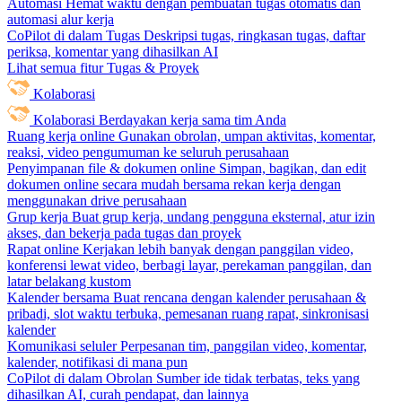
Automasi
Hemat waktu dengan pembuatan tugas otomatis dan
automasi alur kerja
CoPilot di dalam Tugas
Deskripsi tugas, ringkasan tugas, daftar
periksa, komentar yang dihasilkan AI
Lihat semua fitur Tugas & Proyek
Kolaborasi
Kolaborasi
Berdayakan kerja sama tim Anda
Ruang kerja online
Gunakan obrolan, umpan aktivitas, komentar,
reaksi, video pengumuman ke seluruh perusahaan
Penyimpanan file & dokumen online
Simpan, bagikan, dan edit
dokumen online secara mudah bersama rekan kerja dengan
menggunakan drive perusahaan
Grup kerja
Buat grup kerja, undang pengguna eksternal, atur izin
akses, dan bekerja pada tugas dan proyek
Rapat online
Kerjakan lebih banyak dengan panggilan video,
konferensi lewat video, berbagi layar, perekaman panggilan, dan
latar belakang kustom
Kalender bersama
Buat rencana dengan kalender perusahaan &
pribadi, slot waktu terbuka, pemesanan ruang rapat, sinkronisasi
kalender
Komunikasi seluler
Perpesanan tim, panggilan video, komentar,
kalender, notifikasi di mana pun
CoPilot di dalam Obrolan
Sumber ide tidak terbatas, teks yang
dihasilkan AI, curah pendapat, dan lainnya