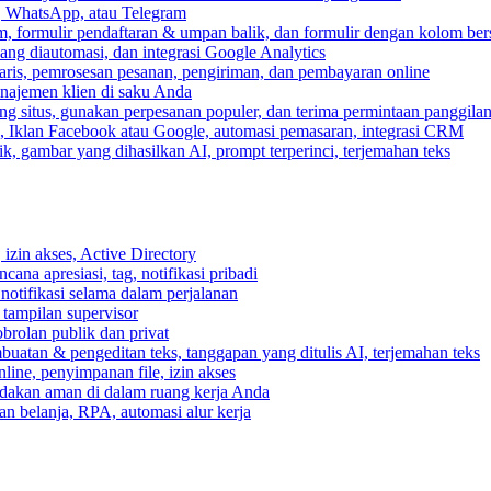
, WhatsApp, atau Telegram
, formulir pendaftaran & umpan balik, dan formulir dengan kolom ber
ang diautomasi, dan integrasi Google Analytics
ris, pemrosesan pesanan, pengiriman, dan pembayaran online
anajemen klien di saku Anda
 situs, gunakan perpesanan populer, dan terima permintaan panggilan
, Iklan Facebook atau Google, automasi pemasaran, integrasi CRM
k, gambar yang dihasilkan AI, prompt terperinci, terjemahan teks
izin akses, Active Directory
cana apresiasi, tag, notifikasi pribadi
 notifikasi selama dalam perjalanan
 tampilan supervisor
rolan publik dan privat
buatan & pengeditan teks, tanggapan yang ditulis AI, terjemahan teks
ine, penyimpanan file, izin akses
indakan aman di dalam ruang kerja Anda
n belanja, RPA, automasi alur kerja