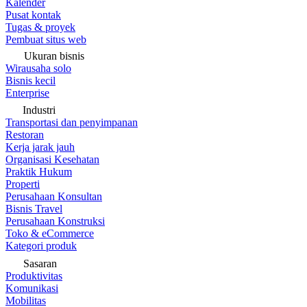
Kalender
Pusat kontak
Tugas & proyek
Pembuat situs web
Ukuran bisnis
Wirausaha solo
Bisnis kecil
Enterprise
Industri
Transportasi dan penyimpanan
Restoran
Kerja jarak jauh
Organisasi Kesehatan
Praktik Hukum
Properti
Perusahaan Konsultan
Bisnis Travel
Perusahaan Konstruksi
Toko & eCommerce
Kategori produk
Sasaran
Produktivitas
Komunikasi
Mobilitas