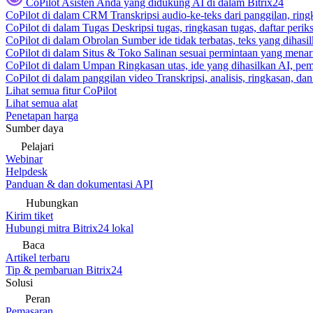
CoPilot
Asisten Anda yang didukung AI di dalam Bitrix24
CoPilot di dalam CRM
Transkripsi audio-ke-teks dari panggilan, rin
CoPilot di dalam Tugas
Deskripsi tugas, ringkasan tugas, daftar peri
CoPilot di dalam Obrolan
Sumber ide tidak terbatas, teks yang dihasi
CoPilot di dalam Situs & Toko
Salinan sesuai permintaan yang menari
CoPilot di dalam Umpan
Ringkasan utas, ide yang dihasilkan AI, pem
CoPilot di dalam panggilan video
Transkripsi, analisis, ringkasan, d
Lihat semua fitur CoPilot
Lihat semua alat
Penetapan harga
Sumber daya
Pelajari
Webinar
Helpdesk
Panduan & dan dokumentasi API
Hubungkan
Kirim tiket
Hubungi mitra Bitrix24 lokal
Baca
Artikel terbaru
Tip & pembaruan Bitrix24
Solusi
Peran
Pemasaran