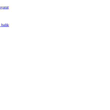
syarat
 balik