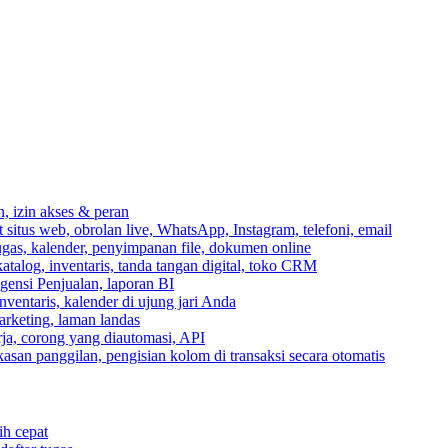
n, izin akses & peran
itus web, obrolan live, WhatsApp, Instagram, telefoni, email
ugas, kalender, penyimpanan file, dokumen online
talog, inventaris, tanda tangan digital, toko CRM
igensi Penjualan, laporan BI
inventaris, kalender di ujung jari Anda
rketing, laman landas
ja, corong yang diautomasi, API
gkasan panggilan, pengisian kolom di transaksi secara otomatis
ih cepat