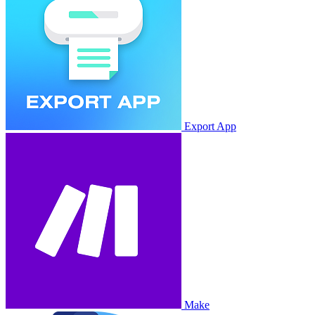
Export App
Make