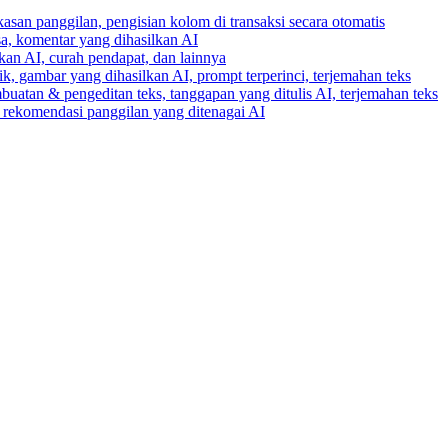
gkasan panggilan, pengisian kolom di transaksi secara otomatis
ksa, komentar yang dihasilkan AI
lkan AI, curah pendapat, dan lainnya
k, gambar yang dihasilkan AI, prompt terperinci, terjemahan teks
buatan & pengeditan teks, tanggapan yang ditulis AI, terjemahan teks
an rekomendasi panggilan yang ditenagai AI