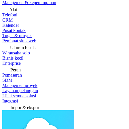
Manajemen & kepemimpinan
Alat
Telefoni
CRM
Kalender
Pusat kontak
Tugas & proyek
Pembuat situs web
Ukuran bisnis
Wirausaha solo
Bisnis kecil
Enterprise
Peran
Pemasaran
SDM
Manajemen proyek
Layanan pelanggan
Lihat semua solusi
Integrasi
Impor & ekspor