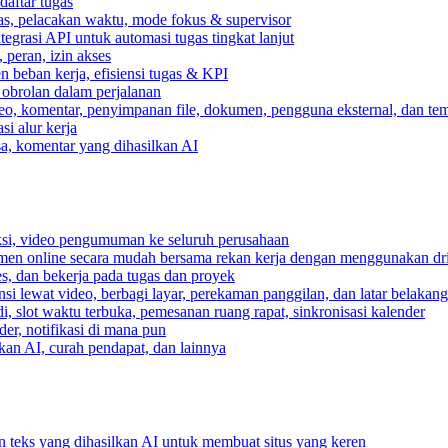
daftar tugas
gas, pelacakan waktu, mode fokus & supervisor
egrasi API untuk automasi tugas tingkat lanjut
peran, izin akses
 beban kerja, efisiensi tugas & KPI
, obrolan dalam perjalanan
deo, komentar, penyimpanan file, dokumen, pengguna eksternal, dan tem
i alur kerja
ksa, komentar yang dihasilkan AI
ksi, video pengumuman ke seluruh perusahaan
umen online secara mudah bersama rekan kerja dengan menggunakan dr
es, dan bekerja pada tugas dan proyek
si lewat video, berbagi layar, perekaman panggilan, dan latar belakan
, slot waktu terbuka, pemesanan ruang rapat, sinkronisasi kalender
er, notifikasi di mana pun
lkan AI, curah pendapat, dan lainnya
n teks yang dihasilkan AI untuk membuat situs yang keren