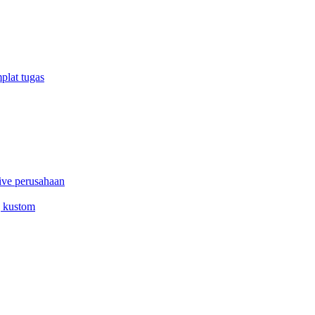
plat tugas
ive perusahaan
g kustom