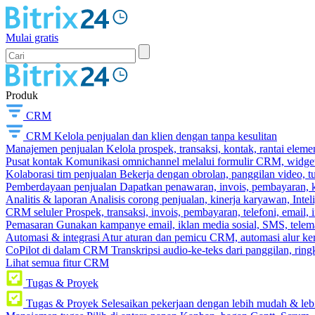
Mulai gratis
Produk
CRM
CRM
Kelola penjualan dan klien dengan tanpa kesulitan
Manajemen penjualan
Kelola prospek, transaksi, kontak, rantai eleme
Pusat kontak
Komunikasi omnichannel melalui formulir CRM, widget s
Kolaborasi tim penjualan
Bekerja dengan obrolan, panggilan video, t
Pemberdayaan penjualan
Dapatkan penawaran, invois, pembayaran, ka
Analitis & laporan
Analisis corong penjualan, kinerja karyawan, Intel
CRM seluler
Prospek, transaksi, invois, pembayaran, telefoni, email, 
Pemasaran
Gunakan kampanye email, iklan media sosial, SMS, telema
Automasi & integrasi
Atur aturan dan pemicu CRM, automasi alur ker
CoPilot di dalam CRM
Transkripsi audio-ke-teks dari panggilan, rin
Lihat semua fitur CRM
Tugas & Proyek
Tugas & Proyek
Selesaikan pekerjaan dengan lebih mudah & leb