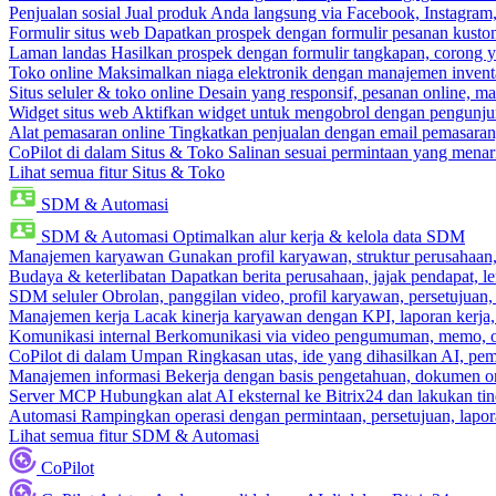
Penjualan sosial
Jual produk Anda langsung via Facebook, Instagram
Formulir situs web
Dapatkan prospek dengan formulir pesanan kustom
Laman landas
Hasilkan prospek dengan formulir tangkapan, corong y
Toko online
Maksimalkan niaga elektronik dengan manajemen inventa
Situs seluler & toko online
Desain yang responsif, pesanan online, m
Widget situs web
Aktifkan widget untuk mengobrol dengan pengunjung
Alat pemasaran online
Tingkatkan penjualan dengan email pemasaran
CoPilot di dalam Situs & Toko
Salinan sesuai permintaan yang menari
Lihat semua fitur Situs & Toko
SDM & Automasi
SDM & Automasi
Optimalkan alur kerja & kelola data SDM
Manajemen karyawan
Gunakan profil karyawan, struktur perusahaan, 
Budaya & keterlibatan
Dapatkan berita perusahaan, jajak pendapat, len
SDM seluler
Obrolan, panggilan video, profil karyawan, persetujuan,
Manajemen kerja
Lacak kinerja karyawan dengan KPI, laporan kerja,
Komunikasi internal
Berkomunikasi via video pengumuman, memo, ob
CoPilot di dalam Umpan
Ringkasan utas, ide yang dihasilkan AI, pem
Manajemen informasi
Bekerja dengan basis pengetahuan, dokumen onl
Server MCP
Hubungkan alat AI eksternal ke Bitrix24 dan lakukan t
Automasi
Rampingkan operasi dengan permintaan, persetujuan, lapora
Lihat semua fitur SDM & Automasi
CoPilot