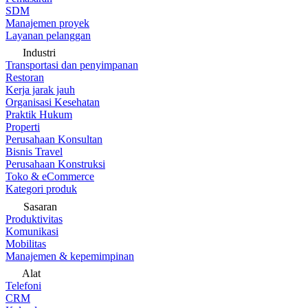
SDM
Manajemen proyek
Layanan pelanggan
Industri
Transportasi dan penyimpanan
Restoran
Kerja jarak jauh
Organisasi Kesehatan
Praktik Hukum
Properti
Perusahaan Konsultan
Bisnis Travel
Perusahaan Konstruksi
Toko & eCommerce
Kategori produk
Sasaran
Produktivitas
Komunikasi
Mobilitas
Manajemen & kepemimpinan
Alat
Telefoni
CRM