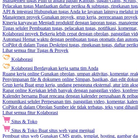
Manajemen tugas
Pilih di antara papan Kanban, bagan Gantt, Scrum, 
Pelacakan tugas
Manfaatkan daftar periksa & subtugas, ringkasan tu
API & integrasi
Hubungkan tugas Anda ke layanan lainnya melalui int
Manajemen proyek
Gunakan proyek, grup kerja, perencanaan proyek, 
Kinerja karyawan
Menjadi produktif dengan laporan tugas, manajemen
Tugas seluler
Pembuatan tugas, pelacakan tugas, notifikasi, komentar
Kolaborasi proyek
Bekerja lebih cepat dengan obrolan, panggilan vi
Automasi
Hemat waktu dengan pembuatan tugas otomatis dan automas
CoPilot di dalam Tugas
Deskripsi tugas, ringkasan tugas, daftar peri
Lihat semua fitur Tugas & Proyek
Kolaborasi
Kolaborasi
Berdayakan kerja sama tim Anda
Ruang kerja online
Gunakan obrolan, umpan aktivitas, komentar, rea
Penyimpanan file & dokumen online
Simpan, bagikan, dan edit dok
Grup kerja
Buat grup kerja, undang pengguna eksternal, atur izin aks
Rapat online
Kerjakan lebih banyak dengan panggilan video, konferen
Kalender bersama
Buat rencana dengan kalender perusahaan & pribadi
Komunikasi seluler
Perpesanan tim, panggilan video, komentar, kalend
CoPilot di dalam Obrolan
Sumber ide tidak terbatas, teks yang dihasi
Lihat semua fitur Kolaborasi
Situs & Toko
Situs & Toko
Buat situs web yang menjual
Pembuat situs web
Gunakan CMS gratis, templat, hosting, gambar da