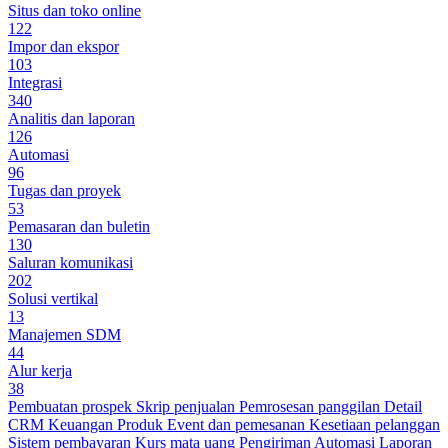
Situs dan toko online
122
Impor dan ekspor
103
Integrasi
340
Analitis dan laporan
126
Automasi
96
Tugas dan proyek
53
Pemasaran dan buletin
130
Saluran komunikasi
202
Solusi vertikal
13
Manajemen SDM
44
Alur kerja
38
Pembuatan prospek
Skrip penjualan
Pemrosesan panggilan
Detail
CRM
Keuangan
Produk
Event dan pemesanan
Kesetiaan pelanggan
Sistem pembayaran
Kurs mata uang
Pengiriman
Automasi
Laporan