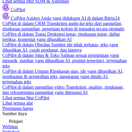
Lihat semua fitur SDM & Automasi
CoPilot
CoPilot
Asisten Anda yang didukung AI di dalam Bitrix24
CoPilot di dalam CRM
Transkripsi audio-ke-teks dari panggilan,
ringkasan panggilan, pengisian kolom di transaksi secara otomatis
CoPilot di dalam Tugas
Deskripsi tugas, ringkasan tugas, daftar
periksa, komentar yang dihasilkan AI
CoPilot di dalam Obrolan
Sumber ide tidak terbatas, teks yang
dihasilkan AI, curah pendapat, dan lainnya
CoPilot di dalam Situs & Toko
Salinan sesuai permintaan yang
menarik, gambar yang dihasilkan AI, prompt terperinci, terjemahan
teks
CoPilot di dalam Umpan
Ringkasan utas, ide yang dihasilkan AI,
pembuatan & pengeditan teks, tanggapan yang ditulis AI,
terjemahan teks
CoPilot di dalam panggilan video
Transkripsi, analisis, ringkasan,
dan rekomendasi panggilan yang ditenagai AI
Lihat semua fitur CoPilot
Lihat semua alat
Penetapan harga
Sumber daya
Pelajari
Webinar
Helpdesk