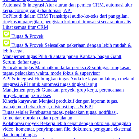
Automasi & integrasi
Atur aturan dan pemicu CRM, automasi alur
kerja, corong yang diautomasi, API
CoPilot di dalam CRM
Transkripsi audio-ke-teks dari panggilan,
ringkasan panggilan, pengisian kolom di transaksi secara otomatis
Lihat semua fitur CRM
Tugas & Proyek
Tugas & Proyek
Selesaikan pekerjaan dengan lebih mudah &
lebih cepat
Manajemen tugas
Pilih di antara papan Kanban, bagan Gantt,
Scrum, daftar tugas
Pelacakan tugas
Manfaatkan daftar periksa & subtugas, ringkasan
tugas, pelacakan waktu, mode fokus & supervisor
API & integrasi
Hubungkan tugas Anda ke layanan lainnya melalui
integrasi API untuk automasi tugas tingkat lanjut
Manajemen proyek
Gunakan proyek, grup kerja, perencanaan
proyek, peran, izin akses
Kinerja karyawan
Menjadi produktif dengan laporan tugas,
manajemen beban kerja, efisiensi tugas & KPI
Tugas seluler
Pembuatan tugas, pelacakan tugas, notifikasi,
komentar, obrolan dalam perjalanan
Kolaborasi proyek
Bekerja lebih cepat dengan obrolan, panggilan
video, komentar, penyimpanan file, dokumen, pengguna eksternal,
dan templat tugas