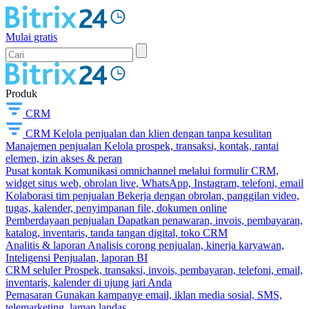
Mulai gratis
Produk
CRM
CRM
Kelola penjualan dan klien dengan tanpa kesulitan
Manajemen penjualan
Kelola prospek, transaksi, kontak, rantai
elemen, izin akses & peran
Pusat kontak
Komunikasi omnichannel melalui formulir CRM,
widget situs web, obrolan live, WhatsApp, Instagram, telefoni, email
Kolaborasi tim penjualan
Bekerja dengan obrolan, panggilan video,
tugas, kalender, penyimpanan file, dokumen online
Pemberdayaan penjualan
Dapatkan penawaran, invois, pembayaran,
katalog, inventaris, tanda tangan digital, toko CRM
Analitis & laporan
Analisis corong penjualan, kinerja karyawan,
Inteligensi Penjualan, laporan BI
CRM seluler
Prospek, transaksi, invois, pembayaran, telefoni, email,
inventaris, kalender di ujung jari Anda
Pemasaran
Gunakan kampanye email, iklan media sosial, SMS,
telemarketing, laman landas