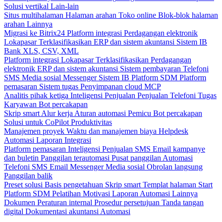
Solusi vertikal
Lain-lain
Situs multihalaman
Halaman arahan
Toko online
Blok-blok halaman
arahan
Lainnya
Migrasi ke Bitrix24
Platform integrasi
Perdagangan elektronik
Lokapasar
Terklasifikasikan
ERP dan sistem akuntansi
Sistem IB
Bank
XLS, CSV, XML
Platform integrasi
Lokapasar
Terklasifikasikan
Perdagangan
elektronik
ERP dan sistem akuntansi
Sistem pembayaran
Telefoni
SMS
Media sosial
Messenger
Sistem IB
Platform SDM
Platform
pemasaran
Sistem tugas
Penyimpanan cloud
MCP
Analitis pihak ketiga
Inteligensi Penjualan
Penjualan
Telefoni
Tugas
Karyawan
Bot percakapan
Skrip smart
Alur kerja
Aturan automasi
Pemicu
Bot percakapan
Solusi untuk CoPilot
Produktivitas
Manajemen proyek
Waktu dan manajemen biaya
Helpdesk
Automasi
Laporan
Integrasi
Platform pemasaran
Inteligensi Penjualan
SMS
Email kampanye
dan buletin
Panggilan terautomasi
Pusat panggilan
Automasi
Telefoni
SMS
Email
Messenger
Media sosial
Obrolan langsung
Panggilan balik
Preset solusi
Basis pengetahuan
Skrip smart
Templat halaman Start
Platform SDM
Pelatihan
Motivasi
Laporan
Automasi
Lainnya
Dokumen
Peraturan internal
Prosedur persetujuan
Tanda tangan
digital
Dokumentasi akuntansi
Automasi