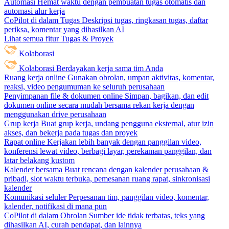
Automasi
Hemat waktu dengan pembuatan tugas otomatis dan
automasi alur kerja
CoPilot di dalam Tugas
Deskripsi tugas, ringkasan tugas, daftar
periksa, komentar yang dihasilkan AI
Lihat semua fitur Tugas & Proyek
Kolaborasi
Kolaborasi
Berdayakan kerja sama tim Anda
Ruang kerja online
Gunakan obrolan, umpan aktivitas, komentar,
reaksi, video pengumuman ke seluruh perusahaan
Penyimpanan file & dokumen online
Simpan, bagikan, dan edit
dokumen online secara mudah bersama rekan kerja dengan
menggunakan drive perusahaan
Grup kerja
Buat grup kerja, undang pengguna eksternal, atur izin
akses, dan bekerja pada tugas dan proyek
Rapat online
Kerjakan lebih banyak dengan panggilan video,
konferensi lewat video, berbagi layar, perekaman panggilan, dan
latar belakang kustom
Kalender bersama
Buat rencana dengan kalender perusahaan &
pribadi, slot waktu terbuka, pemesanan ruang rapat, sinkronisasi
kalender
Komunikasi seluler
Perpesanan tim, panggilan video, komentar,
kalender, notifikasi di mana pun
CoPilot di dalam Obrolan
Sumber ide tidak terbatas, teks yang
dihasilkan AI, curah pendapat, dan lainnya