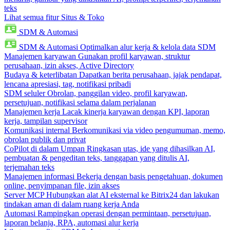
teks
Lihat semua fitur Situs & Toko
SDM & Automasi
SDM & Automasi
Optimalkan alur kerja & kelola data SDM
Manajemen karyawan
Gunakan profil karyawan, struktur
perusahaan, izin akses, Active Directory
Budaya & keterlibatan
Dapatkan berita perusahaan, jajak pendapat,
lencana apresiasi, tag, notifikasi pribadi
SDM seluler
Obrolan, panggilan video, profil karyawan,
persetujuan, notifikasi selama dalam perjalanan
Manajemen kerja
Lacak kinerja karyawan dengan KPI, laporan
kerja, tampilan supervisor
Komunikasi internal
Berkomunikasi via video pengumuman, memo,
obrolan publik dan privat
CoPilot di dalam Umpan
Ringkasan utas, ide yang dihasilkan AI,
pembuatan & pengeditan teks, tanggapan yang ditulis AI,
terjemahan teks
Manajemen informasi
Bekerja dengan basis pengetahuan, dokumen
online, penyimpanan file, izin akses
Server MCP
Hubungkan alat AI eksternal ke Bitrix24 dan lakukan
tindakan aman di dalam ruang kerja Anda
Automasi
Rampingkan operasi dengan permintaan, persetujuan,
laporan belanja, RPA, automasi alur kerja