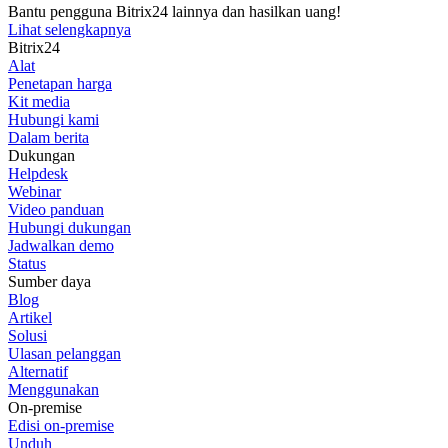
Bantu pengguna Bitrix24 lainnya dan hasilkan uang!
Lihat selengkapnya
Bitrix24
Alat
Penetapan harga
Kit media
Hubungi kami
Dalam berita
Dukungan
Helpdesk
Webinar
Video panduan
Hubungi dukungan
Jadwalkan demo
Status
Sumber daya
Blog
Artikel
Solusi
Ulasan pelanggan
Alternatif
Menggunakan
On-premise
Edisi on-premise
Unduh