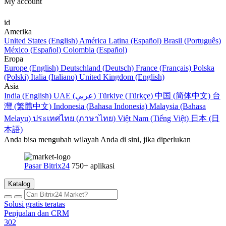
My account
id
Amerika
United States (English)
América Latina (Español)
Brasil (Português)
México (Español)
Colombia (Español)
Eropa
Europe (English)
Deutschland (Deutsch)
France (Français)
Polska
(Polski)
Italia (Italiano)
United Kingdom (English)
Asia
India (English)
UAE (عربي)
Türkiye (Türkçe)
中国 (简体中文)
台
灣 (繁體中文)
Indonesia (Bahasa Indonesia)
Malaysia (Bahasa
Melayu)
ประเทศไทย (ภาษาไทย)
Việt Nam (Tiếng Việt)
日本 (日
本語)
Anda bisa mengubah wilayah Anda di sini, jika diperlukan
Pasar Bitrix24
750+ aplikasi
Katalog
Solusi gratis teratas
Penjualan dan CRM
302