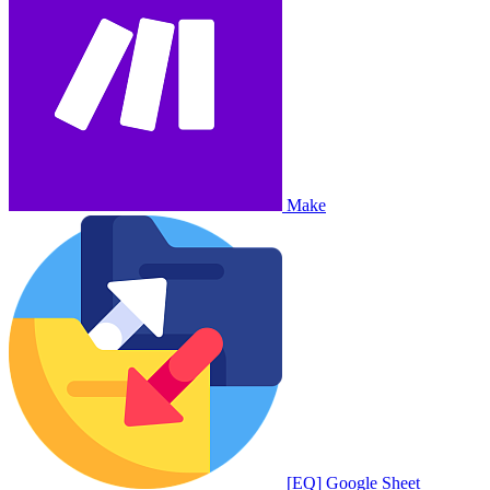
Make
[EQ] Google Sheet