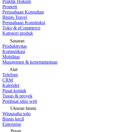
Praktik Hukum
Properti
Perusahaan Konsultan
Bisnis Travel
Perusahaan Konstruksi
Toko & eCommerce
Kategori produk
Sasaran
Produktivitas
Komunikasi
Mobilitas
Manajemen & kepemimpinan
Alat
Telefoni
CRM
Kalender
Pusat kontak
Tugas & proyek
Pembuat situs web
Ukuran bisnis
Wirausaha solo
Bisnis kecil
Enterprise
Peran