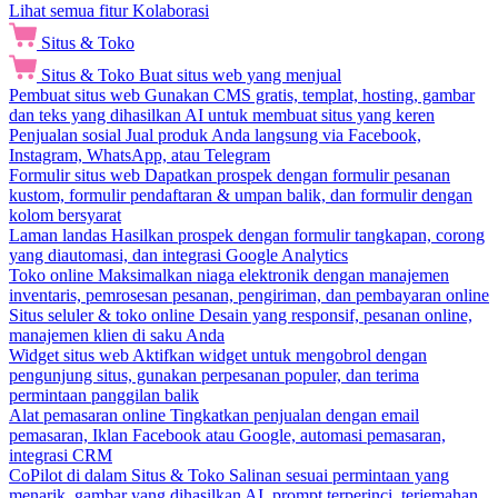
Lihat semua fitur Kolaborasi
Situs & Toko
Situs & Toko
Buat situs web yang menjual
Pembuat situs web
Gunakan CMS gratis, templat, hosting, gambar
dan teks yang dihasilkan AI untuk membuat situs yang keren
Penjualan sosial
Jual produk Anda langsung via Facebook,
Instagram, WhatsApp, atau Telegram
Formulir situs web
Dapatkan prospek dengan formulir pesanan
kustom, formulir pendaftaran & umpan balik, dan formulir dengan
kolom bersyarat
Laman landas
Hasilkan prospek dengan formulir tangkapan, corong
yang diautomasi, dan integrasi Google Analytics
Toko online
Maksimalkan niaga elektronik dengan manajemen
inventaris, pemrosesan pesanan, pengiriman, dan pembayaran online
Situs seluler & toko online
Desain yang responsif, pesanan online,
manajemen klien di saku Anda
Widget situs web
Aktifkan widget untuk mengobrol dengan
pengunjung situs, gunakan perpesanan populer, dan terima
permintaan panggilan balik
Alat pemasaran online
Tingkatkan penjualan dengan email
pemasaran, Iklan Facebook atau Google, automasi pemasaran,
integrasi CRM
CoPilot di dalam Situs & Toko
Salinan sesuai permintaan yang
menarik, gambar yang dihasilkan AI, prompt terperinci, terjemahan