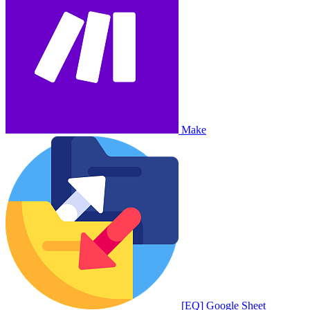
Make
[EQ] Google Sheet