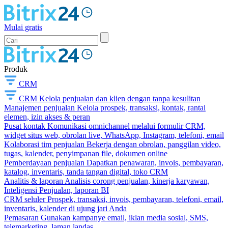
Mulai gratis
Produk
CRM
CRM
Kelola penjualan dan klien dengan tanpa kesulitan
Manajemen penjualan
Kelola prospek, transaksi, kontak, rantai
elemen, izin akses & peran
Pusat kontak
Komunikasi omnichannel melalui formulir CRM,
widget situs web, obrolan live, WhatsApp, Instagram, telefoni, email
Kolaborasi tim penjualan
Bekerja dengan obrolan, panggilan video,
tugas, kalender, penyimpanan file, dokumen online
Pemberdayaan penjualan
Dapatkan penawaran, invois, pembayaran,
katalog, inventaris, tanda tangan digital, toko CRM
Analitis & laporan
Analisis corong penjualan, kinerja karyawan,
Inteligensi Penjualan, laporan BI
CRM seluler
Prospek, transaksi, invois, pembayaran, telefoni, email,
inventaris, kalender di ujung jari Anda
Pemasaran
Gunakan kampanye email, iklan media sosial, SMS,
telemarketing, laman landas