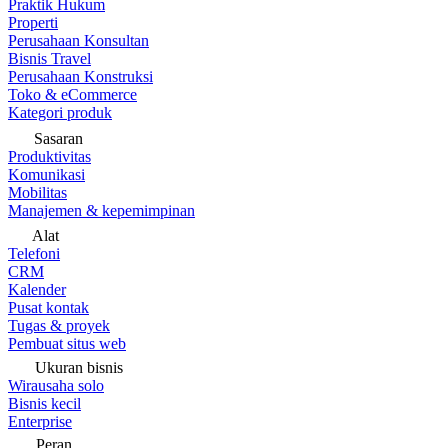
Praktik Hukum
Properti
Perusahaan Konsultan
Bisnis Travel
Perusahaan Konstruksi
Toko & eCommerce
Kategori produk
Sasaran
Produktivitas
Komunikasi
Mobilitas
Manajemen & kepemimpinan
Alat
Telefoni
CRM
Kalender
Pusat kontak
Tugas & proyek
Pembuat situs web
Ukuran bisnis
Wirausaha solo
Bisnis kecil
Enterprise
Peran