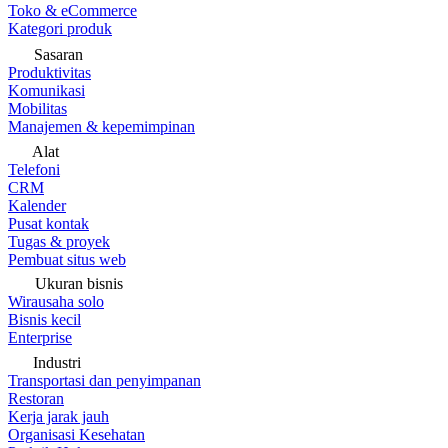
Toko & eCommerce
Kategori produk
Sasaran
Produktivitas
Komunikasi
Mobilitas
Manajemen & kepemimpinan
Alat
Telefoni
CRM
Kalender
Pusat kontak
Tugas & proyek
Pembuat situs web
Ukuran bisnis
Wirausaha solo
Bisnis kecil
Enterprise
Industri
Transportasi dan penyimpanan
Restoran
Kerja jarak jauh
Organisasi Kesehatan