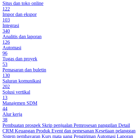
Situs dan toko online
122
Impor dan ekspor
103
Integrasi
340
Analitis dan laporan
126
Automasi
96
Tugas dan proyek
53
Pemasaran dan buletin
130
Saluran komunikasi
202
Solusi vertikal
13
Manajemen SDM
44
Alur kerja
38
Pembuatan prospek
Skrip penjualan
Pemrosesan panggilan
Detail
CRM
Keuangan
Produk
Event dan pemesanan
Kesetiaan pelanggan
Sistem pembayaran
Kurs mata uang
Pengiriman
Automasi
Laporan