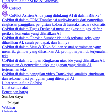
Lihat semua fitur SDM & Automasi
CoPilot
CoPilot
Asisten Anda yang didukung AI di dalam Bitrix24
CoPilot di dalam CRM
Transkripsi audio-ke-teks dari panggilan,
ringkasan panggilan, pengisian kolom di transaksi secara otomatis
CoPilot di dalam Tugas
Deskripsi tugas, ringkasan tugas, daftar
periksa, komentar yang dihasilkan AI
CoPilot di dalam Obrolan
Sumber ide tidak terbatas, teks yang
dihasilkan AI, curah pendapat, dan lainnya
CoPilot di dalam Situs & Toko
Salinan sesuai permintaan yang
menarik, gambar yang dihasilkan AI, prompt terperinci, terjemahan
teks
CoPilot di dalam Umpan
Ringkasan utas, ide yang dihasilkan AI,
pembuatan & pengeditan teks, tanggapan yang ditulis AI,
terjemahan teks
CoPilot di dalam panggilan video
Transkripsi, analisis, ringkasan,
dan rekomendasi panggilan yang ditenagai AI
Lihat semua fitur CoPilot
Lihat semua alat
Penetapan harga
Sumber daya
Pelajari
Webinar
Helpdesk