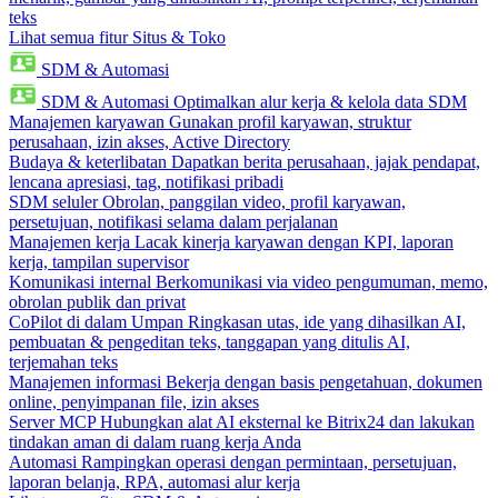
teks
Lihat semua fitur Situs & Toko
SDM & Automasi
SDM & Automasi
Optimalkan alur kerja & kelola data SDM
Manajemen karyawan
Gunakan profil karyawan, struktur
perusahaan, izin akses, Active Directory
Budaya & keterlibatan
Dapatkan berita perusahaan, jajak pendapat,
lencana apresiasi, tag, notifikasi pribadi
SDM seluler
Obrolan, panggilan video, profil karyawan,
persetujuan, notifikasi selama dalam perjalanan
Manajemen kerja
Lacak kinerja karyawan dengan KPI, laporan
kerja, tampilan supervisor
Komunikasi internal
Berkomunikasi via video pengumuman, memo,
obrolan publik dan privat
CoPilot di dalam Umpan
Ringkasan utas, ide yang dihasilkan AI,
pembuatan & pengeditan teks, tanggapan yang ditulis AI,
terjemahan teks
Manajemen informasi
Bekerja dengan basis pengetahuan, dokumen
online, penyimpanan file, izin akses
Server MCP
Hubungkan alat AI eksternal ke Bitrix24 dan lakukan
tindakan aman di dalam ruang kerja Anda
Automasi
Rampingkan operasi dengan permintaan, persetujuan,
laporan belanja, RPA, automasi alur kerja