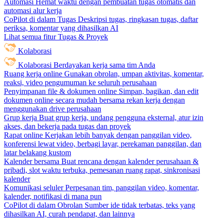
Automasi
Hemat waktu dengan pembuatan tugas otomatis dan
automasi alur kerja
CoPilot di dalam Tugas
Deskripsi tugas, ringkasan tugas, daftar
periksa, komentar yang dihasilkan AI
Lihat semua fitur Tugas & Proyek
Kolaborasi
Kolaborasi
Berdayakan kerja sama tim Anda
Ruang kerja online
Gunakan obrolan, umpan aktivitas, komentar,
reaksi, video pengumuman ke seluruh perusahaan
Penyimpanan file & dokumen online
Simpan, bagikan, dan edit
dokumen online secara mudah bersama rekan kerja dengan
menggunakan drive perusahaan
Grup kerja
Buat grup kerja, undang pengguna eksternal, atur izin
akses, dan bekerja pada tugas dan proyek
Rapat online
Kerjakan lebih banyak dengan panggilan video,
konferensi lewat video, berbagi layar, perekaman panggilan, dan
latar belakang kustom
Kalender bersama
Buat rencana dengan kalender perusahaan &
pribadi, slot waktu terbuka, pemesanan ruang rapat, sinkronisasi
kalender
Komunikasi seluler
Perpesanan tim, panggilan video, komentar,
kalender, notifikasi di mana pun
CoPilot di dalam Obrolan
Sumber ide tidak terbatas, teks yang
dihasilkan AI, curah pendapat, dan lainnya