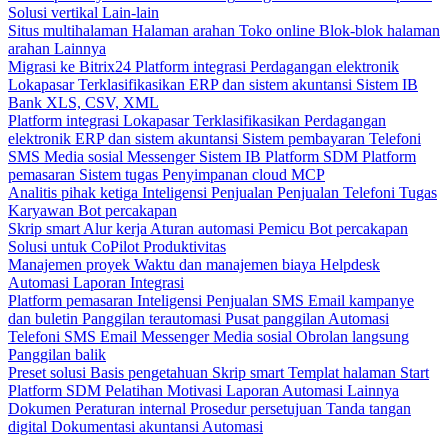
Solusi vertikal
Lain-lain
Situs multihalaman
Halaman arahan
Toko online
Blok-blok halaman
arahan
Lainnya
Migrasi ke Bitrix24
Platform integrasi
Perdagangan elektronik
Lokapasar
Terklasifikasikan
ERP dan sistem akuntansi
Sistem IB
Bank
XLS, CSV, XML
Platform integrasi
Lokapasar
Terklasifikasikan
Perdagangan
elektronik
ERP dan sistem akuntansi
Sistem pembayaran
Telefoni
SMS
Media sosial
Messenger
Sistem IB
Platform SDM
Platform
pemasaran
Sistem tugas
Penyimpanan cloud
MCP
Analitis pihak ketiga
Inteligensi Penjualan
Penjualan
Telefoni
Tugas
Karyawan
Bot percakapan
Skrip smart
Alur kerja
Aturan automasi
Pemicu
Bot percakapan
Solusi untuk CoPilot
Produktivitas
Manajemen proyek
Waktu dan manajemen biaya
Helpdesk
Automasi
Laporan
Integrasi
Platform pemasaran
Inteligensi Penjualan
SMS
Email kampanye
dan buletin
Panggilan terautomasi
Pusat panggilan
Automasi
Telefoni
SMS
Email
Messenger
Media sosial
Obrolan langsung
Panggilan balik
Preset solusi
Basis pengetahuan
Skrip smart
Templat halaman Start
Platform SDM
Pelatihan
Motivasi
Laporan
Automasi
Lainnya
Dokumen
Peraturan internal
Prosedur persetujuan
Tanda tangan
digital
Dokumentasi akuntansi
Automasi