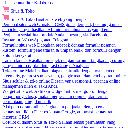
Lihat semua fitur Kolaborasi
Situs & Toko
Situs & Toko
Buat situs web yang menjual
Pembuat situs web
Gunakan CMS gratis, templat, hosting, gambar
dan teks yang dihasilkan AI untuk membuat situs yang keren
Penjualan sosial
Jual produk Anda langsung via Facebook,
Instagram, WhatsApp, atau Telegram
Formulir situs web
Dapatkan prospek dengan formulir pesanan
kustom, formulir pendaftaran & umpan balik, dan formulir dengan
kolom bersyarat
Laman landas
Hasilkan prospek dengan formulir tangkapan, corong
yang diautomasi, dan integrasi Google Analytics
Toko online
Maksimalkan niaga elektronik dengan manajemen
inventaris, pemrosesan pesanan, pengiriman, dan pembayaran online
Situs seluler & toko online
Desain yang responsif, pesanan online,
manajemen klien di saku Anda
Widget situs web
Aktifkan widget untuk mengobrol dengan
pengunjung situs, gunakan perpesanan populer, dan terima
permintaan panggilan balik
Alat pemasaran online
Tingkatkan penjualan dengan email
pemasaran, Iklan Facebook atau Google, automasi pemasaran,
integrasi CRM
CoPilot di dalam Situs & Toko
Salinan sesuai permintaan yang
menarik, gambar yang dihasilkan AI, prompt terperinci, terjemahan