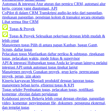
Automasi & integrasi
Atur aturan dan pemicu CRM, automasi alur
kerja, corong yang diautomasi, API
CoPilot di dalam CRM
Transkripsi audio-ke-teks dari panggilan,
ringkasan panggilan, pengisian kolom di transaksi secara otomatis
Lihat semua fitur CRM
Tugas & Proyek
Tugas & Proyek
Selesaikan pekerjaan dengan lebih mudah &
lebih cepat
Manajemen tugas
Pilih di antara papan Kanban, bagan Gantt,
Scrum, daftar tugas
Pelacakan tugas
Manfaatkan daftar periksa & subtugas, ringkasan
tugas, pelacakan waktu, mode fokus & supervisor
API & integrasi
Hubungkan tugas Anda ke layanan lainnya melalui
integrasi API untuk automasi tugas tingkat lanjut
Manajemen proyek
Gunakan proyek, grup kerja, perencanaan
proyek, peran, izin akses
Kinerja karyawan
Menjadi produktif dengan laporan tugas,
manajemen beban kerja, efisiensi tugas & KPI
Tugas seluler
Pembuatan tugas, pelacakan tugas, notifikasi,
komentar, obrolan dalam perjalanan
Kolaborasi proyek
Bekerja lebih cepat dengan obrolan, panggilan
video, komentar, penyimpanan file, dokumen, pengguna eksternal,
dan templat tugas