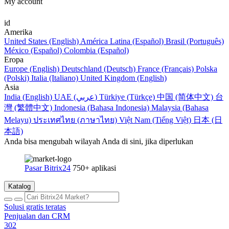
My account
id
Amerika
United States (English)
América Latina (Español)
Brasil (Português)
México (Español)
Colombia (Español)
Eropa
Europe (English)
Deutschland (Deutsch)
France (Français)
Polska
(Polski)
Italia (Italiano)
United Kingdom (English)
Asia
India (English)
UAE (عربي)
Türkiye (Türkçe)
中国 (简体中文)
台
灣 (繁體中文)
Indonesia (Bahasa Indonesia)
Malaysia (Bahasa
Melayu)
ประเทศไทย (ภาษาไทย)
Việt Nam (Tiếng Việt)
日本 (日
本語)
Anda bisa mengubah wilayah Anda di sini, jika diperlukan
Pasar Bitrix24
750+ aplikasi
Katalog
Solusi gratis teratas
Penjualan dan CRM
302