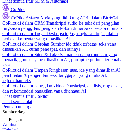
Lihat semua fitur SDM & Automasi
CoPilot
CoPilot
Asisten Anda yang didukung AI di dalam Bitrix24
CoPilot di dalam CRM
Transkripsi audio-ke-teks dari panggilan,
ringkasan panggilan, pengisian kolom di transaksi secara otomatis
CoPilot di dalam Tugas
Deskripsi tugas, ringkasan tugas, daftar
periksa, komentar yang dihasilkan AI
CoPilot di dalam Obrolan
Sumber ide tidak terbatas, teks yang
dihasilkan AI, curah pendapat, dan lainnya
CoPilot di dalam Situs & Toko
Salinan sesuai permintaan yang
menarik, gambar yang dihasilkan AI, prompt terperinci, terjemahan
teks
CoPilot di dalam Umpan
Ringkasan utas, ide yang dihasilkan AI,
pembuatan & pengeditan teks, tanggapan yang ditulis AI,
terjemahan teks
CoPilot di dalam panggilan video
Transkripsi, analisis, ringkasan,
dan rekomendasi panggilan yang ditenagai AI
Lihat semua fitur CoPilot
Lihat semua alat
Penetapan harga
Sumber daya
Pelajari
Webinar
Helpdesk