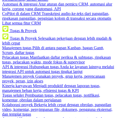
Automasi & integrasi
Atur aturan dan pemicu CRM, automasi alur
kerja, corong yang diautomasi, API
CoPilot di dalam CRM
Transkripsi audio-ke-teks dari panggilan,
ringkasan panggilan, pengisian kolom di transaksi secara otomatis
Lihat semua fitur CRM
Tugas & Proyek
Tugas & Proyek
Selesaikan pekerjaan dengan lebih mudah &
lebih cepat
Manajemen tugas
Pilih di antara papan Kanban, bagan Gantt,
Scrum, daftar tugas
Pelacakan tugas
Manfaatkan daftar periksa & subtugas, ringkasan
tugas, pelacakan waktu, mode fokus & supervisor
API & integrasi
Hubungkan tugas Anda ke layanan lainnya melalui
integrasi API untuk automasi tugas tingkat lanjut
Manajemen proyek
Gunakan proyek, grup kerja, perencanaan
proyek, peran, izin akses
Kinerja karyawan
Menjadi produktif dengan laporan tugas,
manajemen beban kerja, efisiensi tugas & KPI
Tugas seluler
Pembuatan tugas, pelacakan tugas, notifikasi,
komentar, obrolan dalam perjalanan
Kolaborasi proyek
Bekerja lebih cepat dengan obrolan, panggilan
video, komentar, penyimpanan file, dokumen, pengguna eksternal,
dan templat tugas