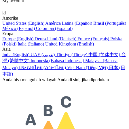
My account
id
Amerika
United States (English)
América Latina (Español)
Brasil (Português)
México (Español)
Colombia (Español)
Eropa
Europe (English)
Deutschland (Deutsch)
France (Français)
Polska
(Polski)
Italia (Italiano)
United Kingdom (English)
Asia
India (English)
UAE (عربي)
Türkiye (Türkçe)
中国 (简体中文)
台
灣 (繁體中文)
Indonesia (Bahasa Indonesia)
Malaysia (Bahasa
Melayu)
ประเทศไทย (ภาษาไทย)
Việt Nam (Tiếng Việt)
日本 (日
本語)
Anda bisa mengubah wilayah Anda di sini, jika diperlukan