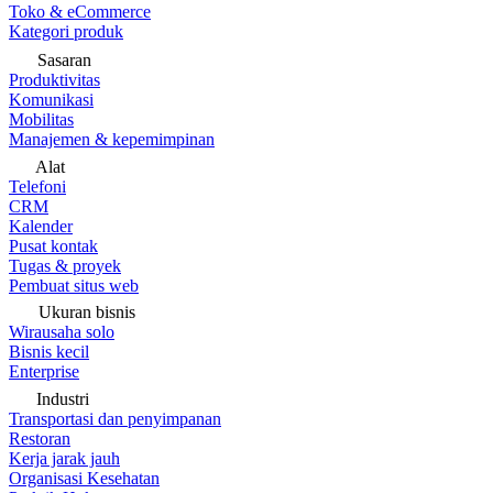
Toko & eCommerce
Kategori produk
Sasaran
Produktivitas
Komunikasi
Mobilitas
Manajemen & kepemimpinan
Alat
Telefoni
CRM
Kalender
Pusat kontak
Tugas & proyek
Pembuat situs web
Ukuran bisnis
Wirausaha solo
Bisnis kecil
Enterprise
Industri
Transportasi dan penyimpanan
Restoran
Kerja jarak jauh
Organisasi Kesehatan