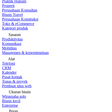
Praktik Hukum
Properti
Perusahaan Konsultan
Bisnis Travel
Perusahaan Konstruksi
Toko & eCommerce
Kategori produk
Sasaran
Produktivitas
Komunikasi
Mobilitas
Manajemen & kepemimpinan
Alat
Telefoni
CRM
Kalender
Pusat kontak
Tugas & proyek
Pembuat situs web
Ukuran bisnis
Wirausaha solo
Bisnis kecil
Enterprise
Peran