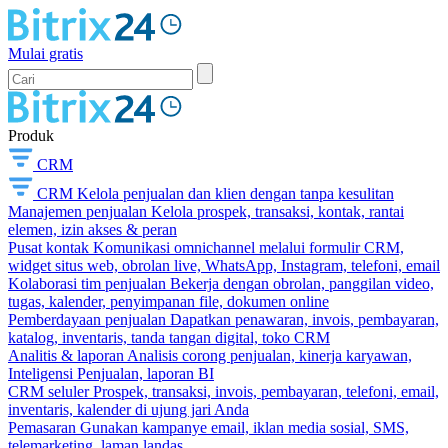
Mulai gratis
Produk
CRM
CRM
Kelola penjualan dan klien dengan tanpa kesulitan
Manajemen penjualan
Kelola prospek, transaksi, kontak, rantai
elemen, izin akses & peran
Pusat kontak
Komunikasi omnichannel melalui formulir CRM,
widget situs web, obrolan live, WhatsApp, Instagram, telefoni, email
Kolaborasi tim penjualan
Bekerja dengan obrolan, panggilan video,
tugas, kalender, penyimpanan file, dokumen online
Pemberdayaan penjualan
Dapatkan penawaran, invois, pembayaran,
katalog, inventaris, tanda tangan digital, toko CRM
Analitis & laporan
Analisis corong penjualan, kinerja karyawan,
Inteligensi Penjualan, laporan BI
CRM seluler
Prospek, transaksi, invois, pembayaran, telefoni, email,
inventaris, kalender di ujung jari Anda
Pemasaran
Gunakan kampanye email, iklan media sosial, SMS,
telemarketing, laman landas