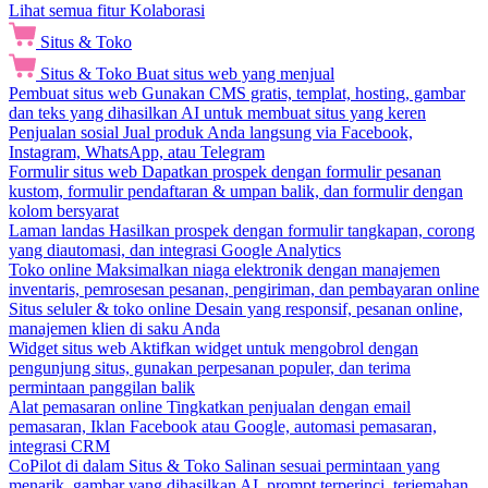
Lihat semua fitur Kolaborasi
Situs & Toko
Situs & Toko
Buat situs web yang menjual
Pembuat situs web
Gunakan CMS gratis, templat, hosting, gambar
dan teks yang dihasilkan AI untuk membuat situs yang keren
Penjualan sosial
Jual produk Anda langsung via Facebook,
Instagram, WhatsApp, atau Telegram
Formulir situs web
Dapatkan prospek dengan formulir pesanan
kustom, formulir pendaftaran & umpan balik, dan formulir dengan
kolom bersyarat
Laman landas
Hasilkan prospek dengan formulir tangkapan, corong
yang diautomasi, dan integrasi Google Analytics
Toko online
Maksimalkan niaga elektronik dengan manajemen
inventaris, pemrosesan pesanan, pengiriman, dan pembayaran online
Situs seluler & toko online
Desain yang responsif, pesanan online,
manajemen klien di saku Anda
Widget situs web
Aktifkan widget untuk mengobrol dengan
pengunjung situs, gunakan perpesanan populer, dan terima
permintaan panggilan balik
Alat pemasaran online
Tingkatkan penjualan dengan email
pemasaran, Iklan Facebook atau Google, automasi pemasaran,
integrasi CRM
CoPilot di dalam Situs & Toko
Salinan sesuai permintaan yang
menarik, gambar yang dihasilkan AI, prompt terperinci, terjemahan