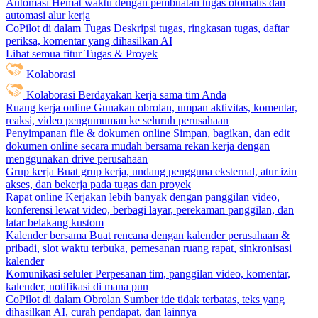
Automasi
Hemat waktu dengan pembuatan tugas otomatis dan
automasi alur kerja
CoPilot di dalam Tugas
Deskripsi tugas, ringkasan tugas, daftar
periksa, komentar yang dihasilkan AI
Lihat semua fitur Tugas & Proyek
Kolaborasi
Kolaborasi
Berdayakan kerja sama tim Anda
Ruang kerja online
Gunakan obrolan, umpan aktivitas, komentar,
reaksi, video pengumuman ke seluruh perusahaan
Penyimpanan file & dokumen online
Simpan, bagikan, dan edit
dokumen online secara mudah bersama rekan kerja dengan
menggunakan drive perusahaan
Grup kerja
Buat grup kerja, undang pengguna eksternal, atur izin
akses, dan bekerja pada tugas dan proyek
Rapat online
Kerjakan lebih banyak dengan panggilan video,
konferensi lewat video, berbagi layar, perekaman panggilan, dan
latar belakang kustom
Kalender bersama
Buat rencana dengan kalender perusahaan &
pribadi, slot waktu terbuka, pemesanan ruang rapat, sinkronisasi
kalender
Komunikasi seluler
Perpesanan tim, panggilan video, komentar,
kalender, notifikasi di mana pun
CoPilot di dalam Obrolan
Sumber ide tidak terbatas, teks yang
dihasilkan AI, curah pendapat, dan lainnya