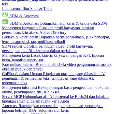
teks
Lihat semua fitur Situs & Toko
SDM & Automasi
SDM & Automasi
Optimalkan alur kerja & kelola data SDM
Manajemen karyawan
Gunakan profil karyawan, struktur
perusahaan, izin akses, Active Directory
Budaya & keterlibatan
Dapatkan berita perusahaan, jajak pendapat,
lencana apresiasi, tag, notifikasi pribadi
SDM seluler
Obrolan, panggilan video, profil karyawan,
persetujuan, notifikasi selama dalam perjalanan
Manajemen kerja
Lacak kinerja karyawan dengan KPI, laporan
kerja, tampilan supervisor
Komunikasi internal
Berkomunikasi via video pengumuman, memo,
obrolan publik dan privat
CoPilot di dalam Umpan
Ringkasan utas, ide yang dihasilkan AI,
pembuatan & pengeditan teks, tanggapan yang ditulis AI,
terjemahan teks
Manajemen informasi
Bekerja dengan basis pengetahuan, dokumen
online, penyimpanan file, izin akses
Server MCP
Hubungkan alat AI eksternal ke Bitrix24 dan lakukan
tindakan aman di dalam ruang kerja Anda
Automasi
Rampingkan operasi dengan permintaan, persetujuan,
laporan belanja, RPA, automasi alur kerja