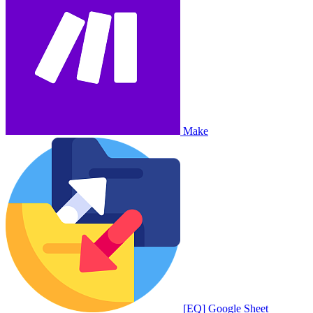
Make
[EQ] Google Sheet