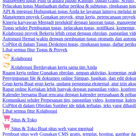
Manajemen tugas
Pilih di antara papan Kanban, bagan Gantt, Scrum, 
Pelacakan tugas
Manfaatkan daftar periksa & subtugas, ringkasan tu
API & integrasi
Hubungkan tugas Anda ke layanan lainnya melalui int
Manajemen proyek
Gunakan proyek, grup kerja, perencanaan proyek, 
Kinerja karyawan
Menjadi produktif dengan laporan tugas, manajemen
Tugas seluler
Pembuatan tugas, pelacakan tugas, notifikasi, komentar
Kolaborasi proyek
Bekerja lebih cepat dengan obrolan, panggilan vi
Automasi
Hemat waktu dengan pembuatan tugas otomatis dan automas
CoPilot di dalam Tugas
Deskripsi tugas, ringkasan tugas, daftar peri
Lihat semua fitur Tugas & Proyek
Kolaborasi
Kolaborasi
Berdayakan kerja sama tim Anda
Ruang kerja online
Gunakan obrolan, umpan aktivitas, komentar, rea
Penyimpanan file & dokumen online
Simpan, bagikan, dan edit dok
Grup kerja
Buat grup kerja, undang pengguna eksternal, atur izin aks
Rapat online
Kerjakan lebih banyak dengan panggilan video, konferen
Kalender bersama
Buat rencana dengan kalender perusahaan & pribadi
Komunikasi seluler
Perpesanan tim, panggilan video, komentar, kalend
CoPilot di dalam Obrolan
Sumber ide tidak terbatas, teks yang dihasi
Lihat semua fitur Kolaborasi
Situs & Toko
Situs & Toko
Buat situs web yang menjual
Pembuat situs web
Gunakan CMS gratis, templat, hosting, gambar da