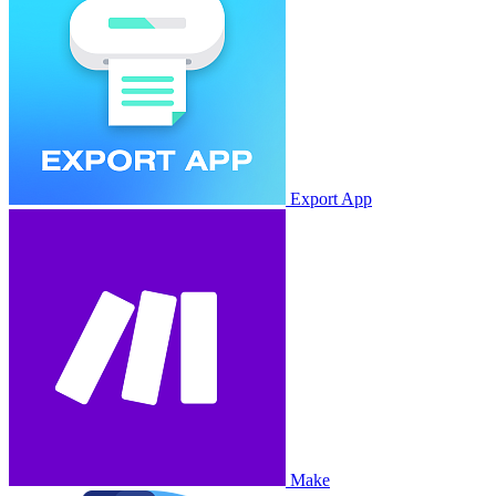
Export App
Make