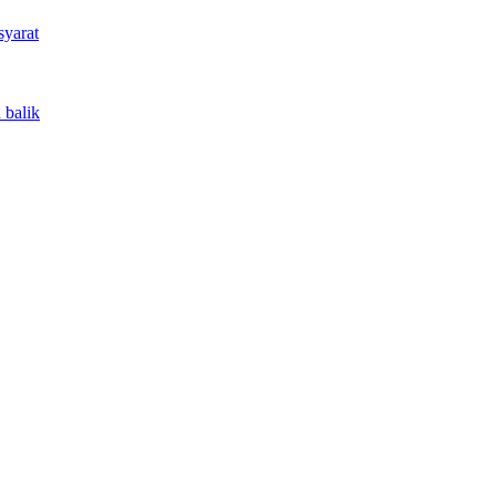
syarat
 balik