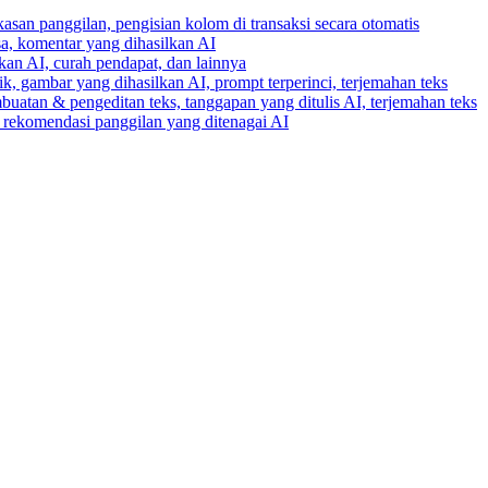
gkasan panggilan, pengisian kolom di transaksi secara otomatis
ksa, komentar yang dihasilkan AI
lkan AI, curah pendapat, dan lainnya
k, gambar yang dihasilkan AI, prompt terperinci, terjemahan teks
buatan & pengeditan teks, tanggapan yang ditulis AI, terjemahan teks
an rekomendasi panggilan yang ditenagai AI