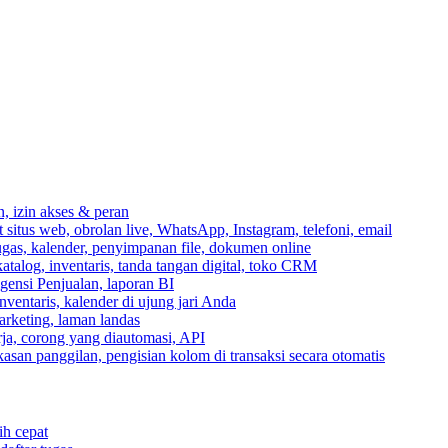
n, izin akses & peran
itus web, obrolan live, WhatsApp, Instagram, telefoni, email
ugas, kalender, penyimpanan file, dokumen online
talog, inventaris, tanda tangan digital, toko CRM
igensi Penjualan, laporan BI
inventaris, kalender di ujung jari Anda
rketing, laman landas
ja, corong yang diautomasi, API
gkasan panggilan, pengisian kolom di transaksi secara otomatis
ih cepat