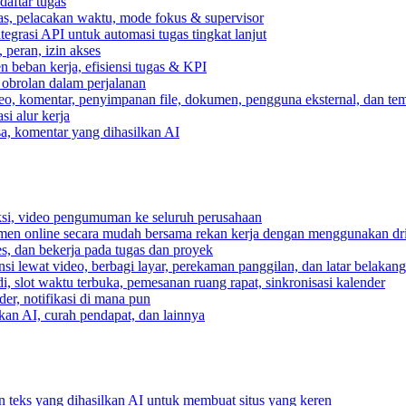
daftar tugas
gas, pelacakan waktu, mode fokus & supervisor
egrasi API untuk automasi tugas tingkat lanjut
peran, izin akses
 beban kerja, efisiensi tugas & KPI
, obrolan dalam perjalanan
deo, komentar, penyimpanan file, dokumen, pengguna eksternal, dan tem
i alur kerja
ksa, komentar yang dihasilkan AI
ksi, video pengumuman ke seluruh perusahaan
umen online secara mudah bersama rekan kerja dengan menggunakan dr
es, dan bekerja pada tugas dan proyek
si lewat video, berbagi layar, perekaman panggilan, dan latar belakan
, slot waktu terbuka, pemesanan ruang rapat, sinkronisasi kalender
er, notifikasi di mana pun
lkan AI, curah pendapat, dan lainnya
n teks yang dihasilkan AI untuk membuat situs yang keren