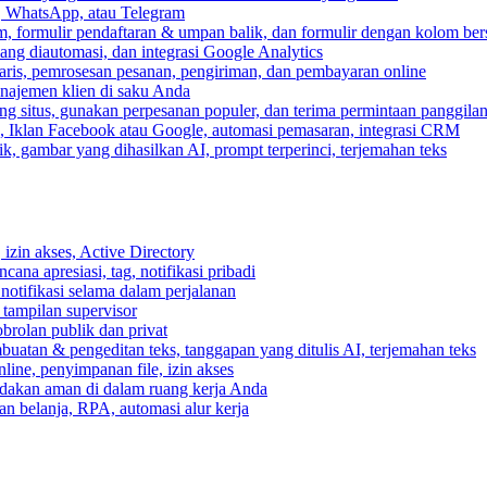
, WhatsApp, atau Telegram
, formulir pendaftaran & umpan balik, dan formulir dengan kolom ber
ang diautomasi, dan integrasi Google Analytics
ris, pemrosesan pesanan, pengiriman, dan pembayaran online
anajemen klien di saku Anda
 situs, gunakan perpesanan populer, dan terima permintaan panggilan
, Iklan Facebook atau Google, automasi pemasaran, integrasi CRM
k, gambar yang dihasilkan AI, prompt terperinci, terjemahan teks
izin akses, Active Directory
cana apresiasi, tag, notifikasi pribadi
 notifikasi selama dalam perjalanan
 tampilan supervisor
rolan publik dan privat
buatan & pengeditan teks, tanggapan yang ditulis AI, terjemahan teks
ine, penyimpanan file, izin akses
indakan aman di dalam ruang kerja Anda
n belanja, RPA, automasi alur kerja