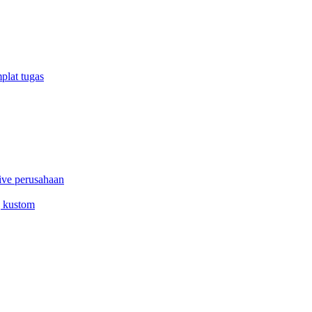
plat tugas
ive perusahaan
g kustom