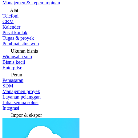
Manajemen & kepemimpinan
Alat
Telefoni
CRM
Kalender
Pusat kontak
Tugas & proyek
Pembuat situs web
Ukuran bisnis
Wirausaha solo
Bisnis kecil
Enterprise
Peran
Pemasaran
SDM
Manajemen proyek
Layanan pelanggan
Lihat semua solusi
Integrasi
Impor & ekspor