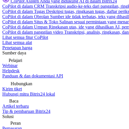
CoPilot
Asisten Anda yang didukung AI di dalam Bitrix24
CoPilot di dalam CRM
Transkripsi audio-ke-teks dari panggilan, rin
CoPilot di dalam Tugas
Deskripsi tugas, ringkasan tugas, daftar peri
CoPilot di dalam Obrolan
Sumber ide tidak terbatas, teks yang dihasi
CoPilot di dalam Situs & Toko
Salinan sesuai permintaan yang menari
CoPilot di dalam Umpan
Ringkasan utas, ide yang dihasilkan AI, pem
CoPilot di dalam panggilan video
Transkripsi, analisis, ringkasan, d
Lihat semua fitur CoPilot
Lihat semua alat
Penetapan harga
Sumber daya
Pelajari
Webinar
Helpdesk
Panduan & dan dokumentasi API
Hubungkan
Kirim tiket
Hubungi mitra Bitrix24 lokal
Baca
Artikel terbaru
Tip & pembaruan Bitrix24
Solusi
Peran
Pemasaran