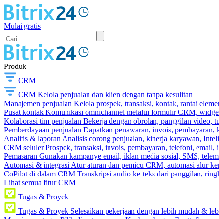
Mulai gratis
Produk
CRM
CRM
Kelola penjualan dan klien dengan tanpa kesulitan
Manajemen penjualan
Kelola prospek, transaksi, kontak, rantai eleme
Pusat kontak
Komunikasi omnichannel melalui formulir CRM, widget s
Kolaborasi tim penjualan
Bekerja dengan obrolan, panggilan video, t
Pemberdayaan penjualan
Dapatkan penawaran, invois, pembayaran, ka
Analitis & laporan
Analisis corong penjualan, kinerja karyawan, Intel
CRM seluler
Prospek, transaksi, invois, pembayaran, telefoni, email, 
Pemasaran
Gunakan kampanye email, iklan media sosial, SMS, telema
Automasi & integrasi
Atur aturan dan pemicu CRM, automasi alur ker
CoPilot di dalam CRM
Transkripsi audio-ke-teks dari panggilan, rin
Lihat semua fitur CRM
Tugas & Proyek
Tugas & Proyek
Selesaikan pekerjaan dengan lebih mudah & leb