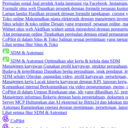
Penjualan sosial
Jual produk Anda langsung via Facebook, Instagram
Formulir situs web
Dapatkan prospek dengan formulir pesanan kustom
Laman landas
Hasilkan prospek dengan formulir tangkapan, corong y
Toko online
Maksimalkan niaga elektronik dengan manajemen inventa
Situs seluler & toko online
Desain yang responsif, pesanan online, m
Widget situs web
Aktifkan widget untuk mengobrol dengan pengunjung
Alat pemasaran online
Tingkatkan penjualan dengan email pemasaran
CoPilot di dalam Situs & Toko
Salinan sesuai permintaan yang menari
Lihat semua fitur Situs & Toko
SDM & Automasi
SDM & Automasi
Optimalkan alur kerja & kelola data SDM
Manajemen karyawan
Gunakan profil karyawan, struktur perusahaan, 
Budaya & keterlibatan
Dapatkan berita perusahaan, jajak pendapat, len
SDM seluler
Obrolan, panggilan video, profil karyawan, persetujuan,
Manajemen kerja
Lacak kinerja karyawan dengan KPI, laporan kerja,
Komunikasi internal
Berkomunikasi via video pengumuman, memo, ob
CoPilot di dalam Umpan
Ringkasan utas, ide yang dihasilkan AI, pem
Manajemen informasi
Bekerja dengan basis pengetahuan, dokumen onl
Server MCP
Hubungkan alat AI eksternal ke Bitrix24 dan lakukan t
Automasi
Rampingkan operasi dengan permintaan, persetujuan, lapora
Lihat semua fitur SDM & Automasi
CoPilot