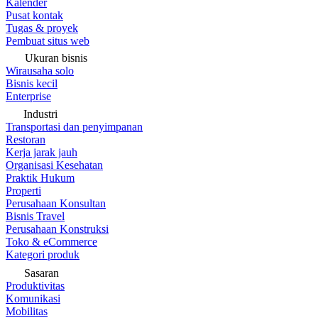
Kalender
Pusat kontak
Tugas & proyek
Pembuat situs web
Ukuran bisnis
Wirausaha solo
Bisnis kecil
Enterprise
Industri
Transportasi dan penyimpanan
Restoran
Kerja jarak jauh
Organisasi Kesehatan
Praktik Hukum
Properti
Perusahaan Konsultan
Bisnis Travel
Perusahaan Konstruksi
Toko & eCommerce
Kategori produk
Sasaran
Produktivitas
Komunikasi
Mobilitas