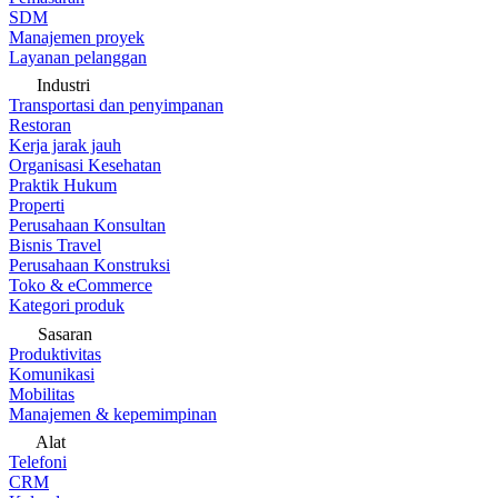
SDM
Manajemen proyek
Layanan pelanggan
Industri
Transportasi dan penyimpanan
Restoran
Kerja jarak jauh
Organisasi Kesehatan
Praktik Hukum
Properti
Perusahaan Konsultan
Bisnis Travel
Perusahaan Konstruksi
Toko & eCommerce
Kategori produk
Sasaran
Produktivitas
Komunikasi
Mobilitas
Manajemen & kepemimpinan
Alat
Telefoni
CRM