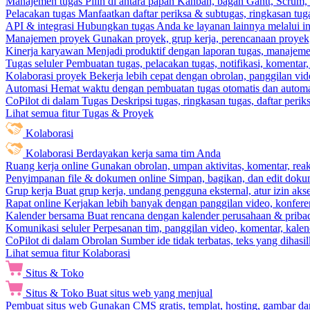
Manajemen tugas
Pilih di antara papan Kanban, bagan Gantt, Scrum, 
Pelacakan tugas
Manfaatkan daftar periksa & subtugas, ringkasan tu
API & integrasi
Hubungkan tugas Anda ke layanan lainnya melalui int
Manajemen proyek
Gunakan proyek, grup kerja, perencanaan proyek, 
Kinerja karyawan
Menjadi produktif dengan laporan tugas, manajemen
Tugas seluler
Pembuatan tugas, pelacakan tugas, notifikasi, komentar
Kolaborasi proyek
Bekerja lebih cepat dengan obrolan, panggilan vi
Automasi
Hemat waktu dengan pembuatan tugas otomatis dan automas
CoPilot di dalam Tugas
Deskripsi tugas, ringkasan tugas, daftar peri
Lihat semua fitur Tugas & Proyek
Kolaborasi
Kolaborasi
Berdayakan kerja sama tim Anda
Ruang kerja online
Gunakan obrolan, umpan aktivitas, komentar, rea
Penyimpanan file & dokumen online
Simpan, bagikan, dan edit dok
Grup kerja
Buat grup kerja, undang pengguna eksternal, atur izin aks
Rapat online
Kerjakan lebih banyak dengan panggilan video, konferen
Kalender bersama
Buat rencana dengan kalender perusahaan & pribadi
Komunikasi seluler
Perpesanan tim, panggilan video, komentar, kalend
CoPilot di dalam Obrolan
Sumber ide tidak terbatas, teks yang dihasi
Lihat semua fitur Kolaborasi
Situs & Toko
Situs & Toko
Buat situs web yang menjual
Pembuat situs web
Gunakan CMS gratis, templat, hosting, gambar da