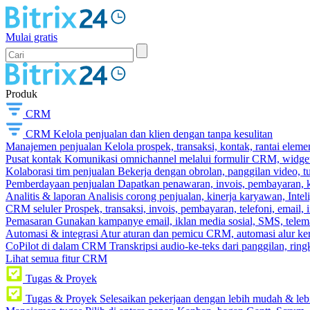
Mulai gratis
Produk
CRM
CRM
Kelola penjualan dan klien dengan tanpa kesulitan
Manajemen penjualan
Kelola prospek, transaksi, kontak, rantai eleme
Pusat kontak
Komunikasi omnichannel melalui formulir CRM, widget s
Kolaborasi tim penjualan
Bekerja dengan obrolan, panggilan video, t
Pemberdayaan penjualan
Dapatkan penawaran, invois, pembayaran, ka
Analitis & laporan
Analisis corong penjualan, kinerja karyawan, Intel
CRM seluler
Prospek, transaksi, invois, pembayaran, telefoni, email, 
Pemasaran
Gunakan kampanye email, iklan media sosial, SMS, telema
Automasi & integrasi
Atur aturan dan pemicu CRM, automasi alur ker
CoPilot di dalam CRM
Transkripsi audio-ke-teks dari panggilan, rin
Lihat semua fitur CRM
Tugas & Proyek
Tugas & Proyek
Selesaikan pekerjaan dengan lebih mudah & leb