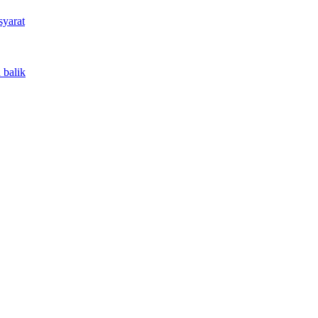
syarat
 balik