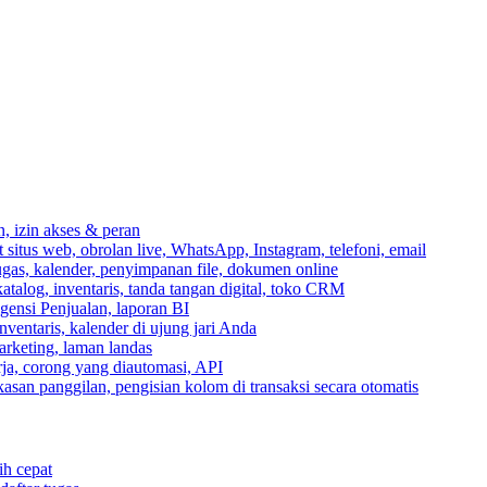
n, izin akses & peran
itus web, obrolan live, WhatsApp, Instagram, telefoni, email
ugas, kalender, penyimpanan file, dokumen online
talog, inventaris, tanda tangan digital, toko CRM
igensi Penjualan, laporan BI
inventaris, kalender di ujung jari Anda
rketing, laman landas
ja, corong yang diautomasi, API
gkasan panggilan, pengisian kolom di transaksi secara otomatis
ih cepat