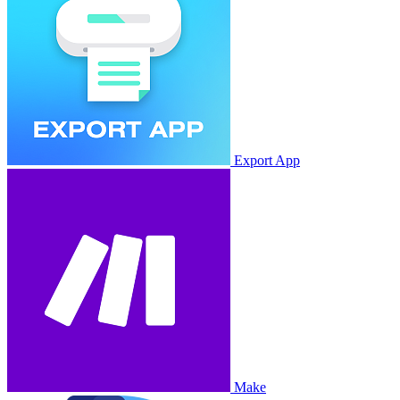
Export App
Make