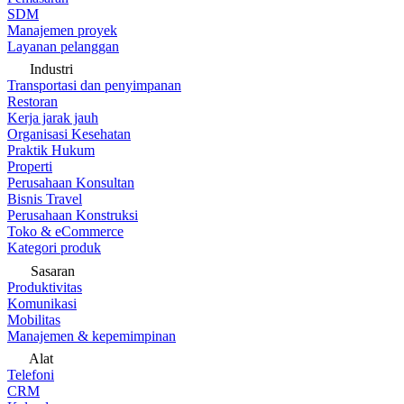
SDM
Manajemen proyek
Layanan pelanggan
Industri
Transportasi dan penyimpanan
Restoran
Kerja jarak jauh
Organisasi Kesehatan
Praktik Hukum
Properti
Perusahaan Konsultan
Bisnis Travel
Perusahaan Konstruksi
Toko & eCommerce
Kategori produk
Sasaran
Produktivitas
Komunikasi
Mobilitas
Manajemen & kepemimpinan
Alat
Telefoni
CRM