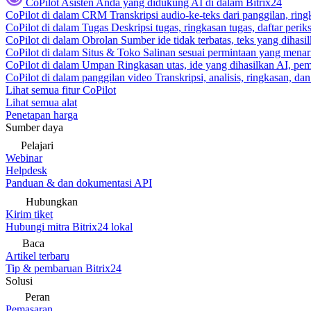
CoPilot
Asisten Anda yang didukung AI di dalam Bitrix24
CoPilot di dalam CRM
Transkripsi audio-ke-teks dari panggilan, rin
CoPilot di dalam Tugas
Deskripsi tugas, ringkasan tugas, daftar peri
CoPilot di dalam Obrolan
Sumber ide tidak terbatas, teks yang dihasi
CoPilot di dalam Situs & Toko
Salinan sesuai permintaan yang menari
CoPilot di dalam Umpan
Ringkasan utas, ide yang dihasilkan AI, pem
CoPilot di dalam panggilan video
Transkripsi, analisis, ringkasan, d
Lihat semua fitur CoPilot
Lihat semua alat
Penetapan harga
Sumber daya
Pelajari
Webinar
Helpdesk
Panduan & dan dokumentasi API
Hubungkan
Kirim tiket
Hubungi mitra Bitrix24 lokal
Baca
Artikel terbaru
Tip & pembaruan Bitrix24
Solusi
Peran
Pemasaran