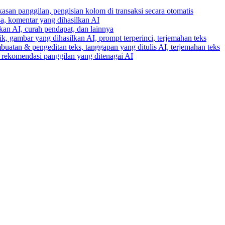
gkasan panggilan, pengisian kolom di transaksi secara otomatis
ksa, komentar yang dihasilkan AI
lkan AI, curah pendapat, dan lainnya
k, gambar yang dihasilkan AI, prompt terperinci, terjemahan teks
buatan & pengeditan teks, tanggapan yang ditulis AI, terjemahan teks
an rekomendasi panggilan yang ditenagai AI