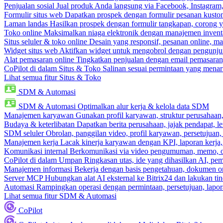
Penjualan sosial
Jual produk Anda langsung via Facebook, Instagram
Formulir situs web
Dapatkan prospek dengan formulir pesanan kustom
Laman landas
Hasilkan prospek dengan formulir tangkapan, corong y
Toko online
Maksimalkan niaga elektronik dengan manajemen inventa
Situs seluler & toko online
Desain yang responsif, pesanan online, m
Widget situs web
Aktifkan widget untuk mengobrol dengan pengunjung
Alat pemasaran online
Tingkatkan penjualan dengan email pemasaran
CoPilot di dalam Situs & Toko
Salinan sesuai permintaan yang menari
Lihat semua fitur Situs & Toko
SDM & Automasi
SDM & Automasi
Optimalkan alur kerja & kelola data SDM
Manajemen karyawan
Gunakan profil karyawan, struktur perusahaan, 
Budaya & keterlibatan
Dapatkan berita perusahaan, jajak pendapat, len
SDM seluler
Obrolan, panggilan video, profil karyawan, persetujuan,
Manajemen kerja
Lacak kinerja karyawan dengan KPI, laporan kerja,
Komunikasi internal
Berkomunikasi via video pengumuman, memo, ob
CoPilot di dalam Umpan
Ringkasan utas, ide yang dihasilkan AI, pem
Manajemen informasi
Bekerja dengan basis pengetahuan, dokumen onl
Server MCP
Hubungkan alat AI eksternal ke Bitrix24 dan lakukan t
Automasi
Rampingkan operasi dengan permintaan, persetujuan, lapora
Lihat semua fitur SDM & Automasi
CoPilot