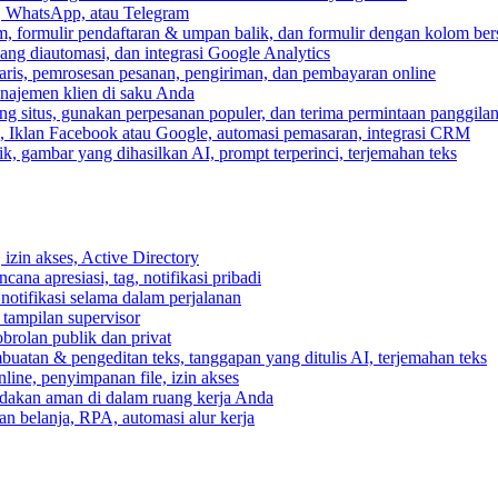
, WhatsApp, atau Telegram
, formulir pendaftaran & umpan balik, dan formulir dengan kolom ber
ang diautomasi, dan integrasi Google Analytics
ris, pemrosesan pesanan, pengiriman, dan pembayaran online
anajemen klien di saku Anda
 situs, gunakan perpesanan populer, dan terima permintaan panggilan
, Iklan Facebook atau Google, automasi pemasaran, integrasi CRM
k, gambar yang dihasilkan AI, prompt terperinci, terjemahan teks
izin akses, Active Directory
cana apresiasi, tag, notifikasi pribadi
 notifikasi selama dalam perjalanan
 tampilan supervisor
rolan publik dan privat
buatan & pengeditan teks, tanggapan yang ditulis AI, terjemahan teks
ine, penyimpanan file, izin akses
indakan aman di dalam ruang kerja Anda
n belanja, RPA, automasi alur kerja