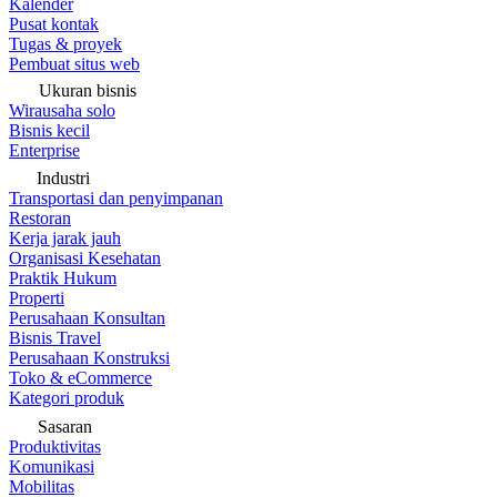
Kalender
Pusat kontak
Tugas & proyek
Pembuat situs web
Ukuran bisnis
Wirausaha solo
Bisnis kecil
Enterprise
Industri
Transportasi dan penyimpanan
Restoran
Kerja jarak jauh
Organisasi Kesehatan
Praktik Hukum
Properti
Perusahaan Konsultan
Bisnis Travel
Perusahaan Konstruksi
Toko & eCommerce
Kategori produk
Sasaran
Produktivitas
Komunikasi
Mobilitas