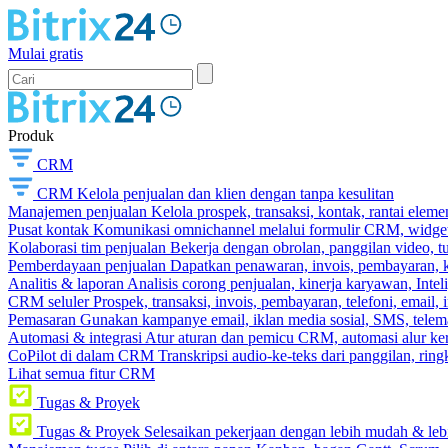
Mulai gratis
Produk
CRM
CRM
Kelola penjualan dan klien dengan tanpa kesulitan
Manajemen penjualan
Kelola prospek, transaksi, kontak, rantai eleme
Pusat kontak
Komunikasi omnichannel melalui formulir CRM, widget s
Kolaborasi tim penjualan
Bekerja dengan obrolan, panggilan video, t
Pemberdayaan penjualan
Dapatkan penawaran, invois, pembayaran, ka
Analitis & laporan
Analisis corong penjualan, kinerja karyawan, Intel
CRM seluler
Prospek, transaksi, invois, pembayaran, telefoni, email, 
Pemasaran
Gunakan kampanye email, iklan media sosial, SMS, telema
Automasi & integrasi
Atur aturan dan pemicu CRM, automasi alur ker
CoPilot di dalam CRM
Transkripsi audio-ke-teks dari panggilan, rin
Lihat semua fitur CRM
Tugas & Proyek
Tugas & Proyek
Selesaikan pekerjaan dengan lebih mudah & leb