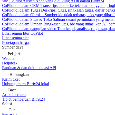
CoPilot
Asisten Anda yang didukung AI di dalam Bitrix24
CoPilot di dalam CRM
Transkripsi audio-ke-teks dari panggilan, rin
CoPilot di dalam Tugas
Deskripsi tugas, ringkasan tugas, daftar peri
CoPilot di dalam Obrolan
Sumber ide tidak terbatas, teks yang dihasi
CoPilot di dalam Situs & Toko
Salinan sesuai permintaan yang menari
CoPilot di dalam Umpan
Ringkasan utas, ide yang dihasilkan AI, pem
CoPilot di dalam panggilan video
Transkripsi, analisis, ringkasan, d
Lihat semua fitur CoPilot
Lihat semua alat
Penetapan harga
Sumber daya
Pelajari
Webinar
Helpdesk
Panduan & dan dokumentasi API
Hubungkan
Kirim tiket
Hubungi mitra Bitrix24 lokal
Baca
Artikel terbaru
Tip & pembaruan Bitrix24
Solusi
Peran
Pemasaran