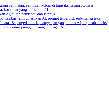
gkasan panggilan, pengisian kolom di transaksi secara otomatis
ksa, komentar yang dihasilkan AI
lkan AI, curah pendapat, dan lainnya
k, gambar yang dihasilkan AI, prompt terperinci, terjemahan teks
buatan & pengeditan teks, tanggapan yang ditulis AI, terjemahan teks
an rekomendasi panggilan yang ditenagai AI