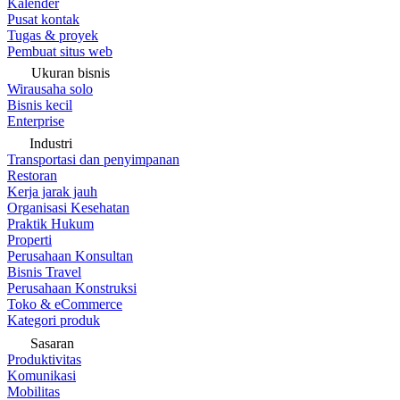
Kalender
Pusat kontak
Tugas & proyek
Pembuat situs web
Ukuran bisnis
Wirausaha solo
Bisnis kecil
Enterprise
Industri
Transportasi dan penyimpanan
Restoran
Kerja jarak jauh
Organisasi Kesehatan
Praktik Hukum
Properti
Perusahaan Konsultan
Bisnis Travel
Perusahaan Konstruksi
Toko & eCommerce
Kategori produk
Sasaran
Produktivitas
Komunikasi
Mobilitas