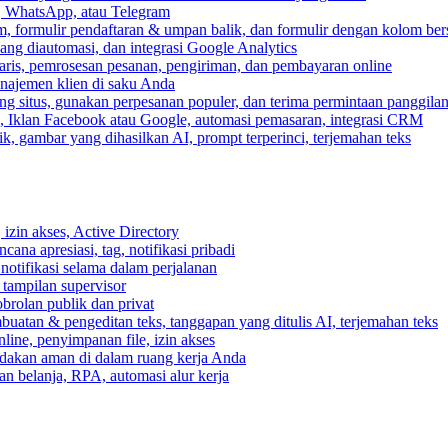
, WhatsApp, atau Telegram
, formulir pendaftaran & umpan balik, dan formulir dengan kolom ber
ang diautomasi, dan integrasi Google Analytics
ris, pemrosesan pesanan, pengiriman, dan pembayaran online
anajemen klien di saku Anda
 situs, gunakan perpesanan populer, dan terima permintaan panggilan
, Iklan Facebook atau Google, automasi pemasaran, integrasi CRM
k, gambar yang dihasilkan AI, prompt terperinci, terjemahan teks
izin akses, Active Directory
cana apresiasi, tag, notifikasi pribadi
 notifikasi selama dalam perjalanan
 tampilan supervisor
rolan publik dan privat
buatan & pengeditan teks, tanggapan yang ditulis AI, terjemahan teks
ine, penyimpanan file, izin akses
indakan aman di dalam ruang kerja Anda
n belanja, RPA, automasi alur kerja