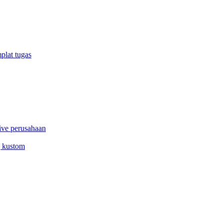
plat tugas
ive perusahaan
g kustom