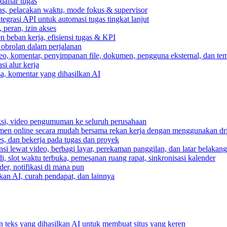
daftar tugas
gas, pelacakan waktu, mode fokus & supervisor
egrasi API untuk automasi tugas tingkat lanjut
peran, izin akses
 beban kerja, efisiensi tugas & KPI
, obrolan dalam perjalanan
deo, komentar, penyimpanan file, dokumen, pengguna eksternal, dan tem
i alur kerja
ksa, komentar yang dihasilkan AI
ksi, video pengumuman ke seluruh perusahaan
umen online secara mudah bersama rekan kerja dengan menggunakan dr
es, dan bekerja pada tugas dan proyek
si lewat video, berbagi layar, perekaman panggilan, dan latar belakan
, slot waktu terbuka, pemesanan ruang rapat, sinkronisasi kalender
er, notifikasi di mana pun
lkan AI, curah pendapat, dan lainnya
n teks yang dihasilkan AI untuk membuat situs yang keren