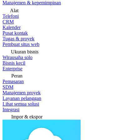
Manajemen & kepemimpinan
Alat
Telefoni
CRM
Kalender
Pusat kontak
Tugas & proyek
Pembuat situs web
Ukuran bisnis
Wirausaha solo
Bisnis kecil
Enterprise
Peran
Pemasaran
SDM
Manajemen proyek
Layanan pelanggan
Lihat semua solusi
Integrasi
Impor & ekspor