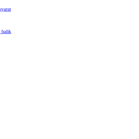
syarat
 balik