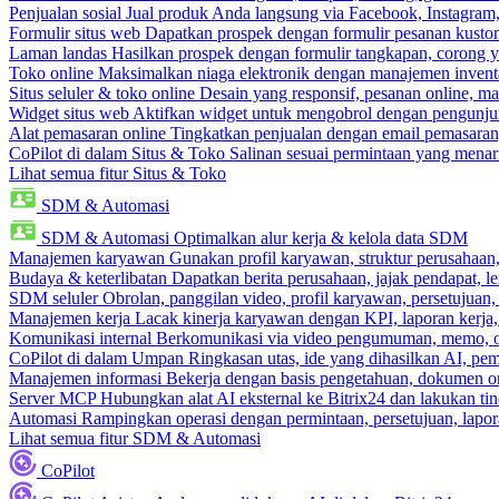
Penjualan sosial
Jual produk Anda langsung via Facebook, Instagram
Formulir situs web
Dapatkan prospek dengan formulir pesanan kustom
Laman landas
Hasilkan prospek dengan formulir tangkapan, corong y
Toko online
Maksimalkan niaga elektronik dengan manajemen inventa
Situs seluler & toko online
Desain yang responsif, pesanan online, m
Widget situs web
Aktifkan widget untuk mengobrol dengan pengunjung
Alat pemasaran online
Tingkatkan penjualan dengan email pemasaran
CoPilot di dalam Situs & Toko
Salinan sesuai permintaan yang menari
Lihat semua fitur Situs & Toko
SDM & Automasi
SDM & Automasi
Optimalkan alur kerja & kelola data SDM
Manajemen karyawan
Gunakan profil karyawan, struktur perusahaan, 
Budaya & keterlibatan
Dapatkan berita perusahaan, jajak pendapat, len
SDM seluler
Obrolan, panggilan video, profil karyawan, persetujuan,
Manajemen kerja
Lacak kinerja karyawan dengan KPI, laporan kerja,
Komunikasi internal
Berkomunikasi via video pengumuman, memo, ob
CoPilot di dalam Umpan
Ringkasan utas, ide yang dihasilkan AI, pem
Manajemen informasi
Bekerja dengan basis pengetahuan, dokumen onl
Server MCP
Hubungkan alat AI eksternal ke Bitrix24 dan lakukan t
Automasi
Rampingkan operasi dengan permintaan, persetujuan, lapora
Lihat semua fitur SDM & Automasi
CoPilot