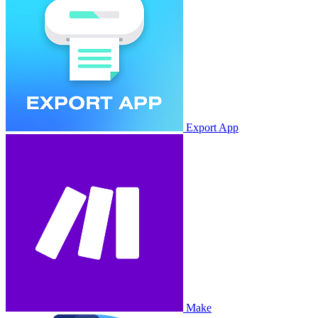
Export App
Make