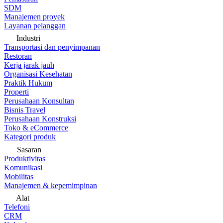
SDM
Manajemen proyek
Layanan pelanggan
Industri
Transportasi dan penyimpanan
Restoran
Kerja jarak jauh
Organisasi Kesehatan
Praktik Hukum
Properti
Perusahaan Konsultan
Bisnis Travel
Perusahaan Konstruksi
Toko & eCommerce
Kategori produk
Sasaran
Produktivitas
Komunikasi
Mobilitas
Manajemen & kepemimpinan
Alat
Telefoni
CRM