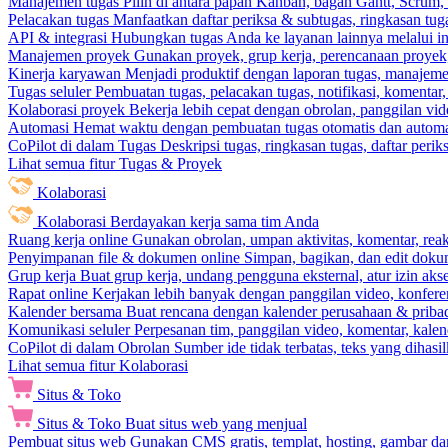
Manajemen tugas
Pilih di antara papan Kanban, bagan Gantt, Scrum, 
Pelacakan tugas
Manfaatkan daftar periksa & subtugas, ringkasan tu
API & integrasi
Hubungkan tugas Anda ke layanan lainnya melalui int
Manajemen proyek
Gunakan proyek, grup kerja, perencanaan proyek, 
Kinerja karyawan
Menjadi produktif dengan laporan tugas, manajemen
Tugas seluler
Pembuatan tugas, pelacakan tugas, notifikasi, komentar
Kolaborasi proyek
Bekerja lebih cepat dengan obrolan, panggilan vi
Automasi
Hemat waktu dengan pembuatan tugas otomatis dan automas
CoPilot di dalam Tugas
Deskripsi tugas, ringkasan tugas, daftar peri
Lihat semua fitur Tugas & Proyek
Kolaborasi
Kolaborasi
Berdayakan kerja sama tim Anda
Ruang kerja online
Gunakan obrolan, umpan aktivitas, komentar, rea
Penyimpanan file & dokumen online
Simpan, bagikan, dan edit dok
Grup kerja
Buat grup kerja, undang pengguna eksternal, atur izin aks
Rapat online
Kerjakan lebih banyak dengan panggilan video, konferen
Kalender bersama
Buat rencana dengan kalender perusahaan & pribadi
Komunikasi seluler
Perpesanan tim, panggilan video, komentar, kalend
CoPilot di dalam Obrolan
Sumber ide tidak terbatas, teks yang dihasi
Lihat semua fitur Kolaborasi
Situs & Toko
Situs & Toko
Buat situs web yang menjual
Pembuat situs web
Gunakan CMS gratis, templat, hosting, gambar da