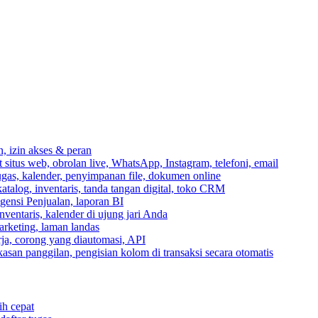
n, izin akses & peran
itus web, obrolan live, WhatsApp, Instagram, telefoni, email
ugas, kalender, penyimpanan file, dokumen online
talog, inventaris, tanda tangan digital, toko CRM
igensi Penjualan, laporan BI
inventaris, kalender di ujung jari Anda
rketing, laman landas
ja, corong yang diautomasi, API
gkasan panggilan, pengisian kolom di transaksi secara otomatis
ih cepat