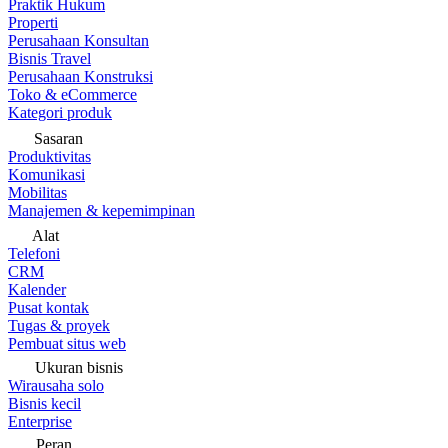
Praktik Hukum
Properti
Perusahaan Konsultan
Bisnis Travel
Perusahaan Konstruksi
Toko & eCommerce
Kategori produk
Sasaran
Produktivitas
Komunikasi
Mobilitas
Manajemen & kepemimpinan
Alat
Telefoni
CRM
Kalender
Pusat kontak
Tugas & proyek
Pembuat situs web
Ukuran bisnis
Wirausaha solo
Bisnis kecil
Enterprise
Peran