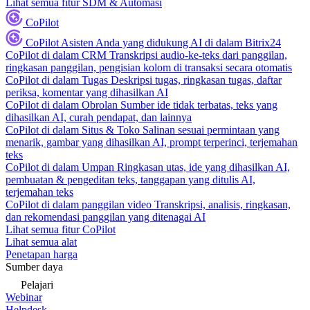
Lihat semua fitur SDM & Automasi
CoPilot
CoPilot
Asisten Anda yang didukung AI di dalam Bitrix24
CoPilot di dalam CRM
Transkripsi audio-ke-teks dari panggilan,
ringkasan panggilan, pengisian kolom di transaksi secara otomatis
CoPilot di dalam Tugas
Deskripsi tugas, ringkasan tugas, daftar
periksa, komentar yang dihasilkan AI
CoPilot di dalam Obrolan
Sumber ide tidak terbatas, teks yang
dihasilkan AI, curah pendapat, dan lainnya
CoPilot di dalam Situs & Toko
Salinan sesuai permintaan yang
menarik, gambar yang dihasilkan AI, prompt terperinci, terjemahan
teks
CoPilot di dalam Umpan
Ringkasan utas, ide yang dihasilkan AI,
pembuatan & pengeditan teks, tanggapan yang ditulis AI,
terjemahan teks
CoPilot di dalam panggilan video
Transkripsi, analisis, ringkasan,
dan rekomendasi panggilan yang ditenagai AI
Lihat semua fitur CoPilot
Lihat semua alat
Penetapan harga
Sumber daya
Pelajari
Webinar
Helpdesk