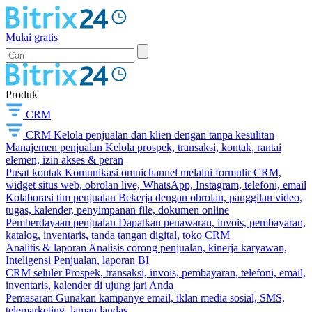
Mulai gratis
Produk
CRM
CRM
Kelola penjualan dan klien dengan tanpa kesulitan
Manajemen penjualan
Kelola prospek, transaksi, kontak, rantai
elemen, izin akses & peran
Pusat kontak
Komunikasi omnichannel melalui formulir CRM,
widget situs web, obrolan live, WhatsApp, Instagram, telefoni, email
Kolaborasi tim penjualan
Bekerja dengan obrolan, panggilan video,
tugas, kalender, penyimpanan file, dokumen online
Pemberdayaan penjualan
Dapatkan penawaran, invois, pembayaran,
katalog, inventaris, tanda tangan digital, toko CRM
Analitis & laporan
Analisis corong penjualan, kinerja karyawan,
Inteligensi Penjualan, laporan BI
CRM seluler
Prospek, transaksi, invois, pembayaran, telefoni, email,
inventaris, kalender di ujung jari Anda
Pemasaran
Gunakan kampanye email, iklan media sosial, SMS,
telemarketing, laman landas