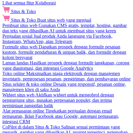
Lihat semua fitur Kolaborasi
Situs & Toko
Situs & Toko
Buat situs web yang menjual
Pembuat situs web
Gunakan CMS gratis, templat, hosting, gambar
dan teks yang dihasilkan AI untuk membuat situs yang keren
Penjualan sosial
Jual produk Anda langsung via Facebook,
Instagram, WhatsApp, atau Telegram
Formulir situs web
Dapatkan prospek dengan formulir pesanan
kustom, formulir pendaftaran & umpan balik, dan formulir dengan
kolom bersyarat
Laman landas
Hasilkan prospek dengan formulir tangkapan, corong
yang diautomasi, dan integrasi Google Analytics
Toko online
Maksimalkan niaga elektronik dengan manajemen
inventaris, pemrosesan pesanan, pengiriman, dan pembayaran online
Situs seluler & toko online
Desain yang responsif, pesanan online,
manajemen klien di saku Anda
Widget situs web
Aktifkan widget untuk mengobrol dengan
pengunjung situs, gunakan perpesanan populer, dan terima
permintaan panggilan balik
Alat pemasaran online
Tingkatkan penjualan dengan email
pemasaran, Iklan Facebook atau Google, automasi pemasaran,
integrasi CRM
CoPilot di dalam Situs & Toko
Salinan sesuai permintaan yang
menarik, gambar yang dihasilkan AI, prompt terperinci, terjemahan