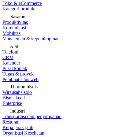
Toko & eCommerce
Kategori produk
Sasaran
Produktivitas
Komunikasi
Mobilitas
Manajemen & kepemimpinan
Alat
Telefoni
CRM
Kalender
Pusat kontak
Tugas & proyek
Pembuat situs web
Ukuran bisnis
Wirausaha solo
Bisnis kecil
Enterprise
Industri
Transportasi dan penyimpanan
Restoran
Kerja jarak jauh
Organisasi Kesehatan