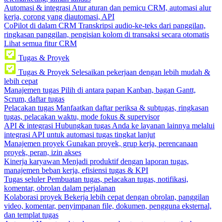
Automasi & integrasi
Atur aturan dan pemicu CRM, automasi alur
kerja, corong yang diautomasi, API
CoPilot di dalam CRM
Transkripsi audio-ke-teks dari panggilan,
ringkasan panggilan, pengisian kolom di transaksi secara otomatis
Lihat semua fitur CRM
Tugas & Proyek
Tugas & Proyek
Selesaikan pekerjaan dengan lebih mudah &
lebih cepat
Manajemen tugas
Pilih di antara papan Kanban, bagan Gantt,
Scrum, daftar tugas
Pelacakan tugas
Manfaatkan daftar periksa & subtugas, ringkasan
tugas, pelacakan waktu, mode fokus & supervisor
API & integrasi
Hubungkan tugas Anda ke layanan lainnya melalui
integrasi API untuk automasi tugas tingkat lanjut
Manajemen proyek
Gunakan proyek, grup kerja, perencanaan
proyek, peran, izin akses
Kinerja karyawan
Menjadi produktif dengan laporan tugas,
manajemen beban kerja, efisiensi tugas & KPI
Tugas seluler
Pembuatan tugas, pelacakan tugas, notifikasi,
komentar, obrolan dalam perjalanan
Kolaborasi proyek
Bekerja lebih cepat dengan obrolan, panggilan
video, komentar, penyimpanan file, dokumen, pengguna eksternal,
dan templat tugas