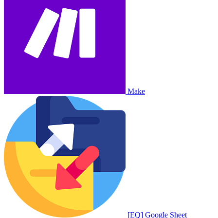
Make
[EQ] Google Sheet