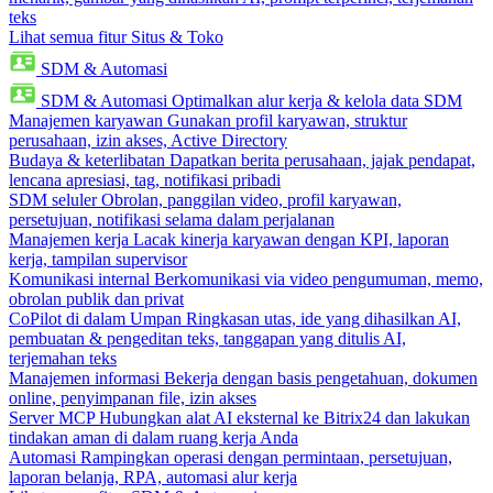
teks
Lihat semua fitur Situs & Toko
SDM & Automasi
SDM & Automasi
Optimalkan alur kerja & kelola data SDM
Manajemen karyawan
Gunakan profil karyawan, struktur
perusahaan, izin akses, Active Directory
Budaya & keterlibatan
Dapatkan berita perusahaan, jajak pendapat,
lencana apresiasi, tag, notifikasi pribadi
SDM seluler
Obrolan, panggilan video, profil karyawan,
persetujuan, notifikasi selama dalam perjalanan
Manajemen kerja
Lacak kinerja karyawan dengan KPI, laporan
kerja, tampilan supervisor
Komunikasi internal
Berkomunikasi via video pengumuman, memo,
obrolan publik dan privat
CoPilot di dalam Umpan
Ringkasan utas, ide yang dihasilkan AI,
pembuatan & pengeditan teks, tanggapan yang ditulis AI,
terjemahan teks
Manajemen informasi
Bekerja dengan basis pengetahuan, dokumen
online, penyimpanan file, izin akses
Server MCP
Hubungkan alat AI eksternal ke Bitrix24 dan lakukan
tindakan aman di dalam ruang kerja Anda
Automasi
Rampingkan operasi dengan permintaan, persetujuan,
laporan belanja, RPA, automasi alur kerja