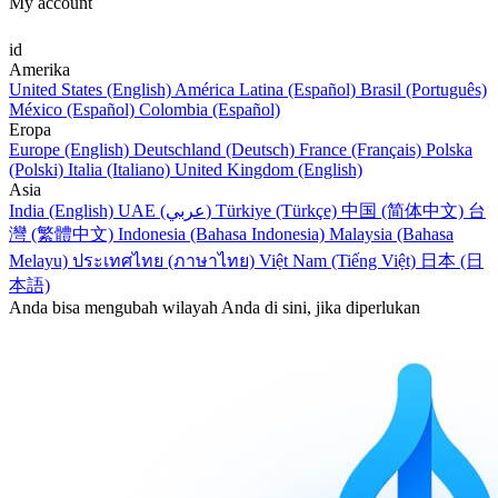
My account
id
Amerika
United States (English)
América Latina (Español)
Brasil (Português)
México (Español)
Colombia (Español)
Eropa
Europe (English)
Deutschland (Deutsch)
France (Français)
Polska
(Polski)
Italia (Italiano)
United Kingdom (English)
Asia
India (English)
UAE (عربي)
Türkiye (Türkçe)
中国 (简体中文)
台
灣 (繁體中文)
Indonesia (Bahasa Indonesia)
Malaysia (Bahasa
Melayu)
ประเทศไทย (ภาษาไทย)
Việt Nam (Tiếng Việt)
日本 (日
本語)
Anda bisa mengubah wilayah Anda di sini, jika diperlukan