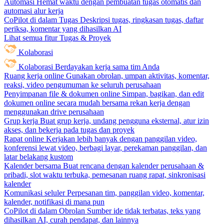
Automasi
Hemat waktu dengan pembuatan tugas otomatis dan
automasi alur kerja
CoPilot di dalam Tugas
Deskripsi tugas, ringkasan tugas, daftar
periksa, komentar yang dihasilkan AI
Lihat semua fitur Tugas & Proyek
Kolaborasi
Kolaborasi
Berdayakan kerja sama tim Anda
Ruang kerja online
Gunakan obrolan, umpan aktivitas, komentar,
reaksi, video pengumuman ke seluruh perusahaan
Penyimpanan file & dokumen online
Simpan, bagikan, dan edit
dokumen online secara mudah bersama rekan kerja dengan
menggunakan drive perusahaan
Grup kerja
Buat grup kerja, undang pengguna eksternal, atur izin
akses, dan bekerja pada tugas dan proyek
Rapat online
Kerjakan lebih banyak dengan panggilan video,
konferensi lewat video, berbagi layar, perekaman panggilan, dan
latar belakang kustom
Kalender bersama
Buat rencana dengan kalender perusahaan &
pribadi, slot waktu terbuka, pemesanan ruang rapat, sinkronisasi
kalender
Komunikasi seluler
Perpesanan tim, panggilan video, komentar,
kalender, notifikasi di mana pun
CoPilot di dalam Obrolan
Sumber ide tidak terbatas, teks yang
dihasilkan AI, curah pendapat, dan lainnya