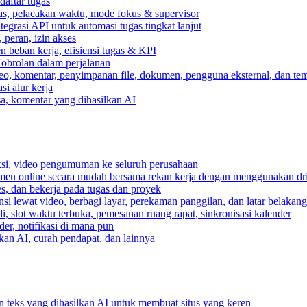
daftar tugas
gas, pelacakan waktu, mode fokus & supervisor
egrasi API untuk automasi tugas tingkat lanjut
peran, izin akses
 beban kerja, efisiensi tugas & KPI
, obrolan dalam perjalanan
deo, komentar, penyimpanan file, dokumen, pengguna eksternal, dan tem
i alur kerja
ksa, komentar yang dihasilkan AI
ksi, video pengumuman ke seluruh perusahaan
umen online secara mudah bersama rekan kerja dengan menggunakan dr
es, dan bekerja pada tugas dan proyek
si lewat video, berbagi layar, perekaman panggilan, dan latar belakan
, slot waktu terbuka, pemesanan ruang rapat, sinkronisasi kalender
er, notifikasi di mana pun
lkan AI, curah pendapat, dan lainnya
n teks yang dihasilkan AI untuk membuat situs yang keren