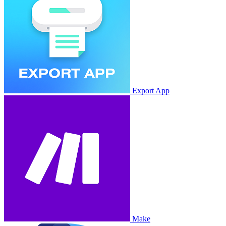
Export App
Make