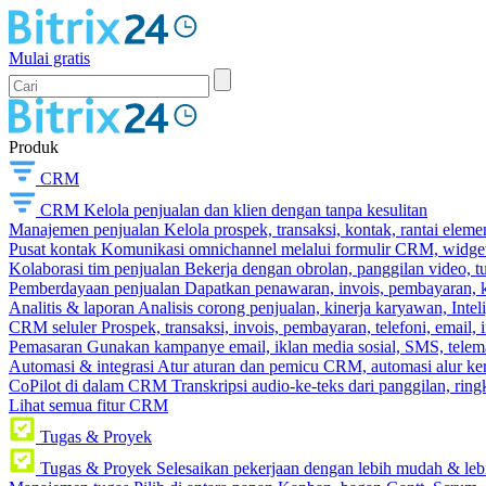
Mulai gratis
Produk
CRM
CRM
Kelola penjualan dan klien dengan tanpa kesulitan
Manajemen penjualan
Kelola prospek, transaksi, kontak, rantai eleme
Pusat kontak
Komunikasi omnichannel melalui formulir CRM, widget s
Kolaborasi tim penjualan
Bekerja dengan obrolan, panggilan video, t
Pemberdayaan penjualan
Dapatkan penawaran, invois, pembayaran, ka
Analitis & laporan
Analisis corong penjualan, kinerja karyawan, Intel
CRM seluler
Prospek, transaksi, invois, pembayaran, telefoni, email, 
Pemasaran
Gunakan kampanye email, iklan media sosial, SMS, telema
Automasi & integrasi
Atur aturan dan pemicu CRM, automasi alur ker
CoPilot di dalam CRM
Transkripsi audio-ke-teks dari panggilan, rin
Lihat semua fitur CRM
Tugas & Proyek
Tugas & Proyek
Selesaikan pekerjaan dengan lebih mudah & leb