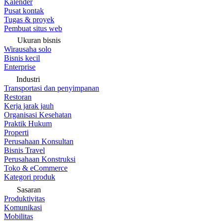
Kalender
Pusat kontak
Tugas & proyek
Pembuat situs web
Ukuran bisnis
Wirausaha solo
Bisnis kecil
Enterprise
Industri
Transportasi dan penyimpanan
Restoran
Kerja jarak jauh
Organisasi Kesehatan
Praktik Hukum
Properti
Perusahaan Konsultan
Bisnis Travel
Perusahaan Konstruksi
Toko & eCommerce
Kategori produk
Sasaran
Produktivitas
Komunikasi
Mobilitas