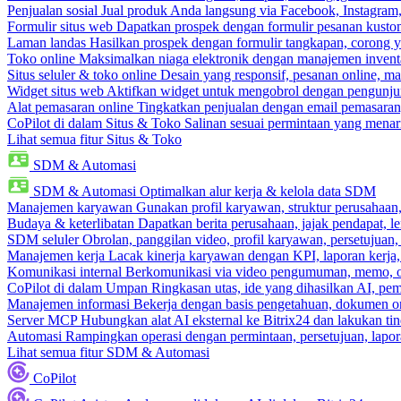
Penjualan sosial
Jual produk Anda langsung via Facebook, Instagram
Formulir situs web
Dapatkan prospek dengan formulir pesanan kustom
Laman landas
Hasilkan prospek dengan formulir tangkapan, corong y
Toko online
Maksimalkan niaga elektronik dengan manajemen inventa
Situs seluler & toko online
Desain yang responsif, pesanan online, m
Widget situs web
Aktifkan widget untuk mengobrol dengan pengunjung
Alat pemasaran online
Tingkatkan penjualan dengan email pemasaran
CoPilot di dalam Situs & Toko
Salinan sesuai permintaan yang menari
Lihat semua fitur Situs & Toko
SDM & Automasi
SDM & Automasi
Optimalkan alur kerja & kelola data SDM
Manajemen karyawan
Gunakan profil karyawan, struktur perusahaan, 
Budaya & keterlibatan
Dapatkan berita perusahaan, jajak pendapat, len
SDM seluler
Obrolan, panggilan video, profil karyawan, persetujuan,
Manajemen kerja
Lacak kinerja karyawan dengan KPI, laporan kerja,
Komunikasi internal
Berkomunikasi via video pengumuman, memo, ob
CoPilot di dalam Umpan
Ringkasan utas, ide yang dihasilkan AI, pem
Manajemen informasi
Bekerja dengan basis pengetahuan, dokumen onl
Server MCP
Hubungkan alat AI eksternal ke Bitrix24 dan lakukan t
Automasi
Rampingkan operasi dengan permintaan, persetujuan, lapora
Lihat semua fitur SDM & Automasi
CoPilot