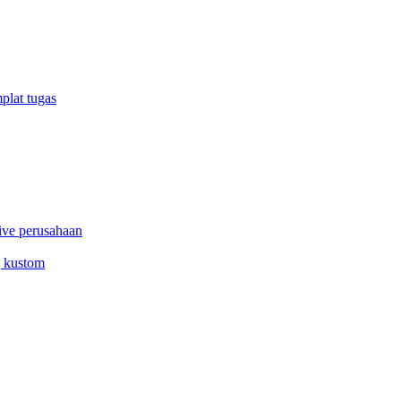
plat tugas
ive perusahaan
g kustom