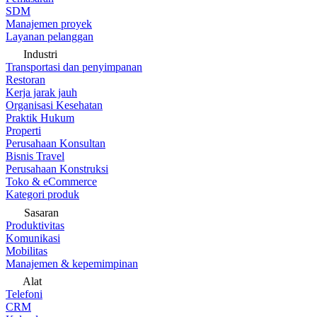
SDM
Manajemen proyek
Layanan pelanggan
Industri
Transportasi dan penyimpanan
Restoran
Kerja jarak jauh
Organisasi Kesehatan
Praktik Hukum
Properti
Perusahaan Konsultan
Bisnis Travel
Perusahaan Konstruksi
Toko & eCommerce
Kategori produk
Sasaran
Produktivitas
Komunikasi
Mobilitas
Manajemen & kepemimpinan
Alat
Telefoni
CRM