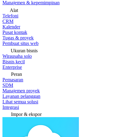
Manajemen & kepemimpinan
Alat
Telefoni
CRM
Kalender
Pusat kontak
Tugas & proyek
Pembuat situs web
Ukuran bisnis
Wirausaha solo
Bisnis kecil
Enterprise
Peran
Pemasaran
SDM
Manajemen proyek
Layanan pelanggan
Lihat semua solusi
Integrasi
Impor & ekspor