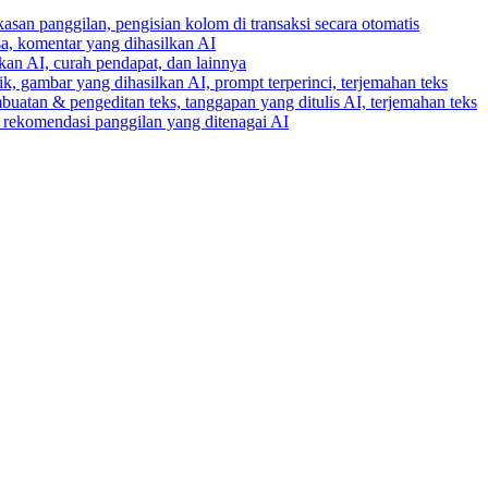
gkasan panggilan, pengisian kolom di transaksi secara otomatis
ksa, komentar yang dihasilkan AI
lkan AI, curah pendapat, dan lainnya
k, gambar yang dihasilkan AI, prompt terperinci, terjemahan teks
buatan & pengeditan teks, tanggapan yang ditulis AI, terjemahan teks
an rekomendasi panggilan yang ditenagai AI