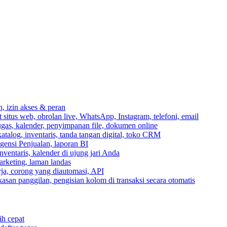
n, izin akses & peran
itus web, obrolan live, WhatsApp, Instagram, telefoni, email
ugas, kalender, penyimpanan file, dokumen online
talog, inventaris, tanda tangan digital, toko CRM
igensi Penjualan, laporan BI
inventaris, kalender di ujung jari Anda
rketing, laman landas
ja, corong yang diautomasi, API
gkasan panggilan, pengisian kolom di transaksi secara otomatis
ih cepat