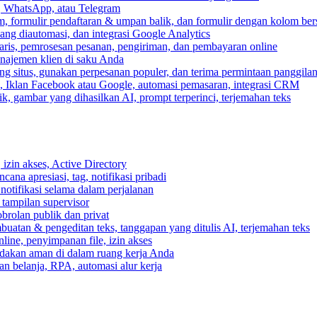
, WhatsApp, atau Telegram
, formulir pendaftaran & umpan balik, dan formulir dengan kolom ber
ang diautomasi, dan integrasi Google Analytics
ris, pemrosesan pesanan, pengiriman, dan pembayaran online
anajemen klien di saku Anda
 situs, gunakan perpesanan populer, dan terima permintaan panggilan
, Iklan Facebook atau Google, automasi pemasaran, integrasi CRM
k, gambar yang dihasilkan AI, prompt terperinci, terjemahan teks
izin akses, Active Directory
cana apresiasi, tag, notifikasi pribadi
 notifikasi selama dalam perjalanan
 tampilan supervisor
rolan publik dan privat
buatan & pengeditan teks, tanggapan yang ditulis AI, terjemahan teks
ine, penyimpanan file, izin akses
indakan aman di dalam ruang kerja Anda
n belanja, RPA, automasi alur kerja