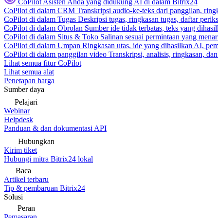
CoPilot
Asisten Anda yang didukung AI di dalam Bitrix24
CoPilot di dalam CRM
Transkripsi audio-ke-teks dari panggilan, rin
CoPilot di dalam Tugas
Deskripsi tugas, ringkasan tugas, daftar peri
CoPilot di dalam Obrolan
Sumber ide tidak terbatas, teks yang dihasi
CoPilot di dalam Situs & Toko
Salinan sesuai permintaan yang menari
CoPilot di dalam Umpan
Ringkasan utas, ide yang dihasilkan AI, pem
CoPilot di dalam panggilan video
Transkripsi, analisis, ringkasan, d
Lihat semua fitur CoPilot
Lihat semua alat
Penetapan harga
Sumber daya
Pelajari
Webinar
Helpdesk
Panduan & dan dokumentasi API
Hubungkan
Kirim tiket
Hubungi mitra Bitrix24 lokal
Baca
Artikel terbaru
Tip & pembaruan Bitrix24
Solusi
Peran
Pemasaran