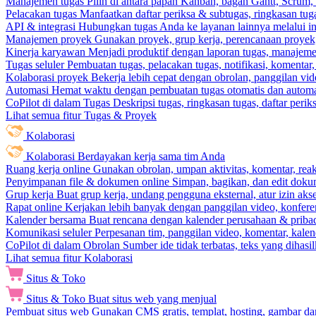
Manajemen tugas
Pilih di antara papan Kanban, bagan Gantt, Scrum, 
Pelacakan tugas
Manfaatkan daftar periksa & subtugas, ringkasan tu
API & integrasi
Hubungkan tugas Anda ke layanan lainnya melalui int
Manajemen proyek
Gunakan proyek, grup kerja, perencanaan proyek, 
Kinerja karyawan
Menjadi produktif dengan laporan tugas, manajemen
Tugas seluler
Pembuatan tugas, pelacakan tugas, notifikasi, komentar
Kolaborasi proyek
Bekerja lebih cepat dengan obrolan, panggilan vi
Automasi
Hemat waktu dengan pembuatan tugas otomatis dan automas
CoPilot di dalam Tugas
Deskripsi tugas, ringkasan tugas, daftar peri
Lihat semua fitur Tugas & Proyek
Kolaborasi
Kolaborasi
Berdayakan kerja sama tim Anda
Ruang kerja online
Gunakan obrolan, umpan aktivitas, komentar, rea
Penyimpanan file & dokumen online
Simpan, bagikan, dan edit dok
Grup kerja
Buat grup kerja, undang pengguna eksternal, atur izin aks
Rapat online
Kerjakan lebih banyak dengan panggilan video, konferen
Kalender bersama
Buat rencana dengan kalender perusahaan & pribadi
Komunikasi seluler
Perpesanan tim, panggilan video, komentar, kalend
CoPilot di dalam Obrolan
Sumber ide tidak terbatas, teks yang dihasi
Lihat semua fitur Kolaborasi
Situs & Toko
Situs & Toko
Buat situs web yang menjual
Pembuat situs web
Gunakan CMS gratis, templat, hosting, gambar da