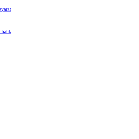
syarat
 balik