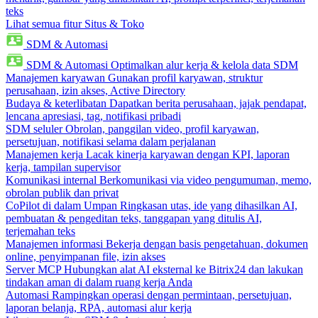
teks
Lihat semua fitur Situs & Toko
SDM & Automasi
SDM & Automasi
Optimalkan alur kerja & kelola data SDM
Manajemen karyawan
Gunakan profil karyawan, struktur
perusahaan, izin akses, Active Directory
Budaya & keterlibatan
Dapatkan berita perusahaan, jajak pendapat,
lencana apresiasi, tag, notifikasi pribadi
SDM seluler
Obrolan, panggilan video, profil karyawan,
persetujuan, notifikasi selama dalam perjalanan
Manajemen kerja
Lacak kinerja karyawan dengan KPI, laporan
kerja, tampilan supervisor
Komunikasi internal
Berkomunikasi via video pengumuman, memo,
obrolan publik dan privat
CoPilot di dalam Umpan
Ringkasan utas, ide yang dihasilkan AI,
pembuatan & pengeditan teks, tanggapan yang ditulis AI,
terjemahan teks
Manajemen informasi
Bekerja dengan basis pengetahuan, dokumen
online, penyimpanan file, izin akses
Server MCP
Hubungkan alat AI eksternal ke Bitrix24 dan lakukan
tindakan aman di dalam ruang kerja Anda
Automasi
Rampingkan operasi dengan permintaan, persetujuan,
laporan belanja, RPA, automasi alur kerja