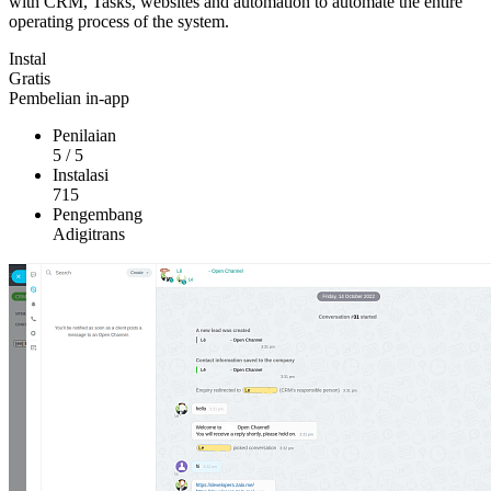
with CRM, Tasks, websites and automation to automate the entire
operating process of the system.
Instal
Gratis
Pembelian in-app
Penilaian
5
/
5
Instalasi
715
Pengembang
Adigitrans