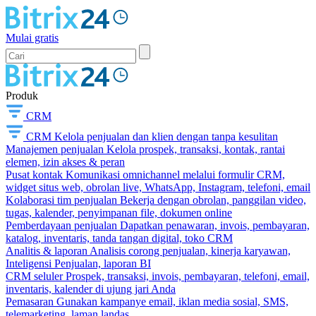
Mulai gratis
Produk
CRM
CRM
Kelola penjualan dan klien dengan tanpa kesulitan
Manajemen penjualan
Kelola prospek, transaksi, kontak, rantai
elemen, izin akses & peran
Pusat kontak
Komunikasi omnichannel melalui formulir CRM,
widget situs web, obrolan live, WhatsApp, Instagram, telefoni, email
Kolaborasi tim penjualan
Bekerja dengan obrolan, panggilan video,
tugas, kalender, penyimpanan file, dokumen online
Pemberdayaan penjualan
Dapatkan penawaran, invois, pembayaran,
katalog, inventaris, tanda tangan digital, toko CRM
Analitis & laporan
Analisis corong penjualan, kinerja karyawan,
Inteligensi Penjualan, laporan BI
CRM seluler
Prospek, transaksi, invois, pembayaran, telefoni, email,
inventaris, kalender di ujung jari Anda
Pemasaran
Gunakan kampanye email, iklan media sosial, SMS,
telemarketing, laman landas