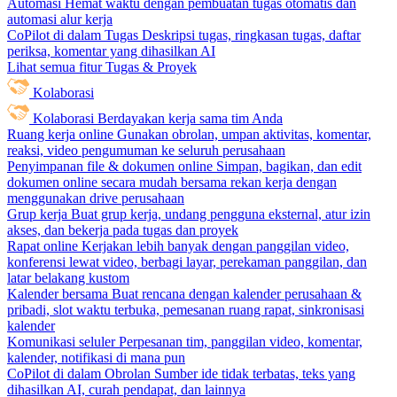
Automasi
Hemat waktu dengan pembuatan tugas otomatis dan
automasi alur kerja
CoPilot di dalam Tugas
Deskripsi tugas, ringkasan tugas, daftar
periksa, komentar yang dihasilkan AI
Lihat semua fitur Tugas & Proyek
Kolaborasi
Kolaborasi
Berdayakan kerja sama tim Anda
Ruang kerja online
Gunakan obrolan, umpan aktivitas, komentar,
reaksi, video pengumuman ke seluruh perusahaan
Penyimpanan file & dokumen online
Simpan, bagikan, dan edit
dokumen online secara mudah bersama rekan kerja dengan
menggunakan drive perusahaan
Grup kerja
Buat grup kerja, undang pengguna eksternal, atur izin
akses, dan bekerja pada tugas dan proyek
Rapat online
Kerjakan lebih banyak dengan panggilan video,
konferensi lewat video, berbagi layar, perekaman panggilan, dan
latar belakang kustom
Kalender bersama
Buat rencana dengan kalender perusahaan &
pribadi, slot waktu terbuka, pemesanan ruang rapat, sinkronisasi
kalender
Komunikasi seluler
Perpesanan tim, panggilan video, komentar,
kalender, notifikasi di mana pun
CoPilot di dalam Obrolan
Sumber ide tidak terbatas, teks yang
dihasilkan AI, curah pendapat, dan lainnya