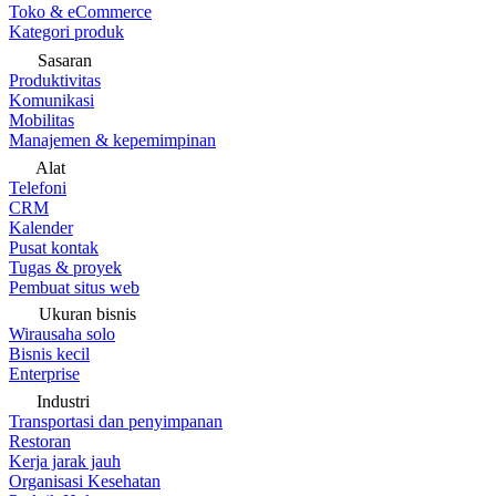
Toko & eCommerce
Kategori produk
Sasaran
Produktivitas
Komunikasi
Mobilitas
Manajemen & kepemimpinan
Alat
Telefoni
CRM
Kalender
Pusat kontak
Tugas & proyek
Pembuat situs web
Ukuran bisnis
Wirausaha solo
Bisnis kecil
Enterprise
Industri
Transportasi dan penyimpanan
Restoran
Kerja jarak jauh
Organisasi Kesehatan