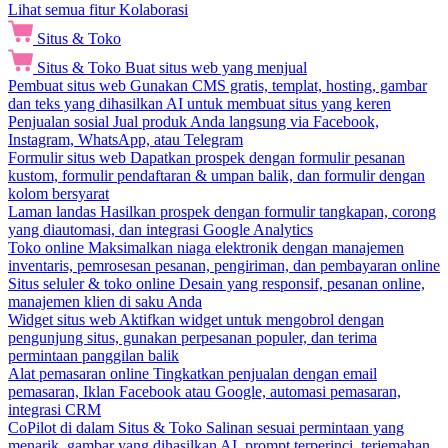
Lihat semua fitur Kolaborasi
Situs & Toko
Situs & Toko
Buat situs web yang menjual
Pembuat situs web
Gunakan CMS gratis, templat, hosting, gambar
dan teks yang dihasilkan AI untuk membuat situs yang keren
Penjualan sosial
Jual produk Anda langsung via Facebook,
Instagram, WhatsApp, atau Telegram
Formulir situs web
Dapatkan prospek dengan formulir pesanan
kustom, formulir pendaftaran & umpan balik, dan formulir dengan
kolom bersyarat
Laman landas
Hasilkan prospek dengan formulir tangkapan, corong
yang diautomasi, dan integrasi Google Analytics
Toko online
Maksimalkan niaga elektronik dengan manajemen
inventaris, pemrosesan pesanan, pengiriman, dan pembayaran online
Situs seluler & toko online
Desain yang responsif, pesanan online,
manajemen klien di saku Anda
Widget situs web
Aktifkan widget untuk mengobrol dengan
pengunjung situs, gunakan perpesanan populer, dan terima
permintaan panggilan balik
Alat pemasaran online
Tingkatkan penjualan dengan email
pemasaran, Iklan Facebook atau Google, automasi pemasaran,
integrasi CRM
CoPilot di dalam Situs & Toko
Salinan sesuai permintaan yang
menarik, gambar yang dihasilkan AI, prompt terperinci, terjemahan