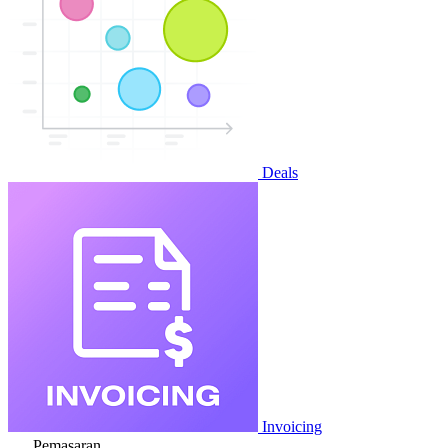
Deals
Invoicing
Pemasaran