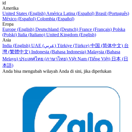
id
Amerika
United States (English)
América Latina (Español)
Brasil (Português)
México (Español)
Colombia (Español)
Eropa
Europe (English)
Deutschland (Deutsch)
France (Français)
Polska
(Polski)
Italia (Italiano)
United Kingdom (English)
Asia
India (English)
UAE (عربي)
Türkiye (Türkçe)
中国 (简体中文)
台
灣 (繁體中文)
Indonesia (Bahasa Indonesia)
Malaysia (Bahasa
Melayu)
ประเทศไทย (ภาษาไทย)
Việt Nam (Tiếng Việt)
日本 (日
本語)
Anda bisa mengubah wilayah Anda di sini, jika diperlukan