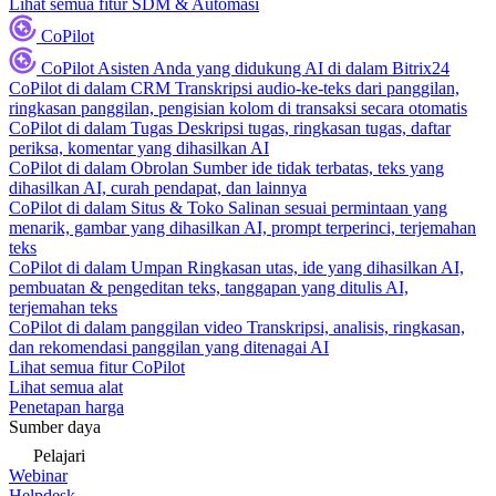
Lihat semua fitur SDM & Automasi
CoPilot
CoPilot
Asisten Anda yang didukung AI di dalam Bitrix24
CoPilot di dalam CRM
Transkripsi audio-ke-teks dari panggilan,
ringkasan panggilan, pengisian kolom di transaksi secara otomatis
CoPilot di dalam Tugas
Deskripsi tugas, ringkasan tugas, daftar
periksa, komentar yang dihasilkan AI
CoPilot di dalam Obrolan
Sumber ide tidak terbatas, teks yang
dihasilkan AI, curah pendapat, dan lainnya
CoPilot di dalam Situs & Toko
Salinan sesuai permintaan yang
menarik, gambar yang dihasilkan AI, prompt terperinci, terjemahan
teks
CoPilot di dalam Umpan
Ringkasan utas, ide yang dihasilkan AI,
pembuatan & pengeditan teks, tanggapan yang ditulis AI,
terjemahan teks
CoPilot di dalam panggilan video
Transkripsi, analisis, ringkasan,
dan rekomendasi panggilan yang ditenagai AI
Lihat semua fitur CoPilot
Lihat semua alat
Penetapan harga
Sumber daya
Pelajari
Webinar
Helpdesk