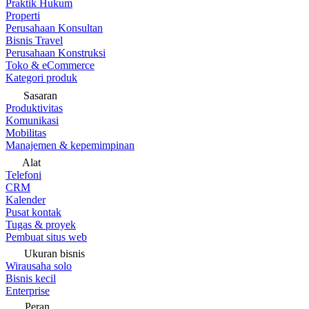
Praktik Hukum
Properti
Perusahaan Konsultan
Bisnis Travel
Perusahaan Konstruksi
Toko & eCommerce
Kategori produk
Sasaran
Produktivitas
Komunikasi
Mobilitas
Manajemen & kepemimpinan
Alat
Telefoni
CRM
Kalender
Pusat kontak
Tugas & proyek
Pembuat situs web
Ukuran bisnis
Wirausaha solo
Bisnis kecil
Enterprise
Peran