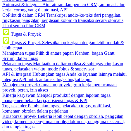
Automasi & integrasi
Atur aturan dan pemicu CRM, automasi alur
kerja, corong yang diautomasi, API
CoPilot di dalam CRM
Transkripsi audio-ke-teks dari panggilan,
ringkasan panggilan, pengisian kolom di transaksi secara otomatis
Lihat semua fitur CRM
Tugas & Proyek
Tugas & Proyek
Selesaikan pekerjaan dengan lebih mudah &
lebih cepat
Manajemen tugas
Pilih di antara papan Kanban, bagan Gantt,
Scrum, daftar tugas
Pelacakan tugas
Manfaatkan daftar periksa & subtugas, ringkasan
tugas, pelacakan waktu, mode fokus & supervisor
API & integrasi
Hubungkan tugas Anda ke layanan lainnya melalui
integrasi API untuk automasi tugas tingkat lanjut
Manajemen proyek
Gunakan proyek, grup kerja, perencanaan
proyek, peran, izin akses
Kinerja karyawan
Menjadi produktif dengan laporan tugas,
manajemen beban kerja, efisiensi tugas & KPI
Tugas seluler
Pembuatan tugas, pelacakan tugas, notifikasi,
komentar, obrolan dalam perjalanan
Kolaborasi proyek
Bekerja lebih cepat dengan obrolan, panggilan
video, komentar, penyimpanan file, dokumen, pengguna eksternal,
dan templat tugas