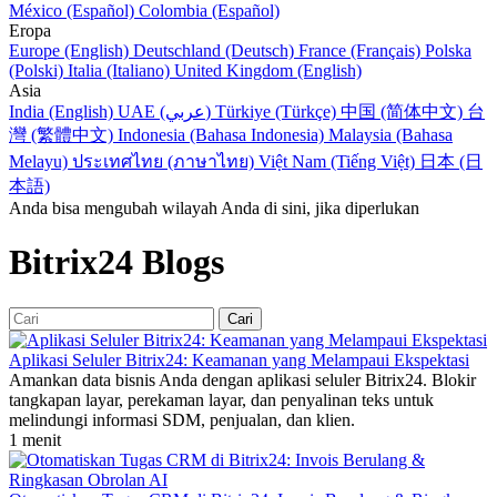
México (Español)
Colombia (Español)
Eropa
Europe (English)
Deutschland (Deutsch)
France (Français)
Polska
(Polski)
Italia (Italiano)
United Kingdom (English)
Asia
India (English)
UAE (عربي)
Türkiye (Türkçe)
中国 (简体中文)
台
灣 (繁體中文)
Indonesia (Bahasa Indonesia)
Malaysia (Bahasa
Melayu)
ประเทศไทย (ภาษาไทย)
Việt Nam (Tiếng Việt)
日本 (日
本語)
Anda bisa mengubah wilayah Anda di sini, jika diperlukan
Bitrix24 Blogs
Aplikasi Seluler Bitrix24: Keamanan yang Melampaui Ekspektasi
Amankan data bisnis Anda dengan aplikasi seluler Bitrix24. Blokir
tangkapan layar, perekaman layar, dan penyalinan teks untuk
melindungi informasi SDM, penjualan, dan klien.
1 menit