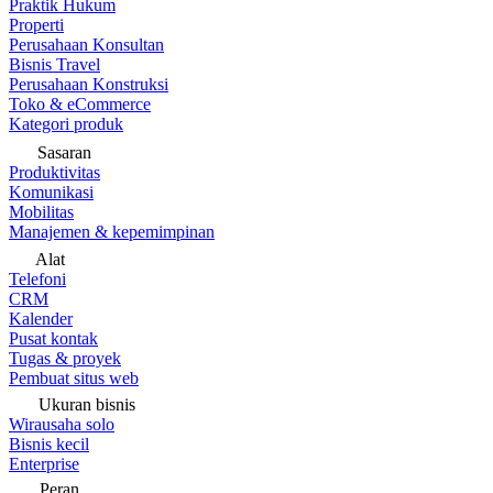
Praktik Hukum
Properti
Perusahaan Konsultan
Bisnis Travel
Perusahaan Konstruksi
Toko & eCommerce
Kategori produk
Sasaran
Produktivitas
Komunikasi
Mobilitas
Manajemen & kepemimpinan
Alat
Telefoni
CRM
Kalender
Pusat kontak
Tugas & proyek
Pembuat situs web
Ukuran bisnis
Wirausaha solo
Bisnis kecil
Enterprise
Peran