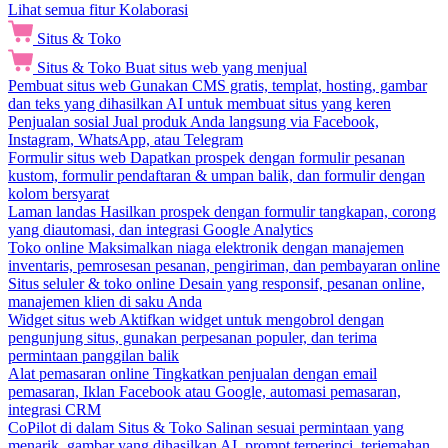
Lihat semua fitur Kolaborasi
Situs & Toko
Situs & Toko
Buat situs web yang menjual
Pembuat situs web
Gunakan CMS gratis, templat, hosting, gambar
dan teks yang dihasilkan AI untuk membuat situs yang keren
Penjualan sosial
Jual produk Anda langsung via Facebook,
Instagram, WhatsApp, atau Telegram
Formulir situs web
Dapatkan prospek dengan formulir pesanan
kustom, formulir pendaftaran & umpan balik, dan formulir dengan
kolom bersyarat
Laman landas
Hasilkan prospek dengan formulir tangkapan, corong
yang diautomasi, dan integrasi Google Analytics
Toko online
Maksimalkan niaga elektronik dengan manajemen
inventaris, pemrosesan pesanan, pengiriman, dan pembayaran online
Situs seluler & toko online
Desain yang responsif, pesanan online,
manajemen klien di saku Anda
Widget situs web
Aktifkan widget untuk mengobrol dengan
pengunjung situs, gunakan perpesanan populer, dan terima
permintaan panggilan balik
Alat pemasaran online
Tingkatkan penjualan dengan email
pemasaran, Iklan Facebook atau Google, automasi pemasaran,
integrasi CRM
CoPilot di dalam Situs & Toko
Salinan sesuai permintaan yang
menarik, gambar yang dihasilkan AI, prompt terperinci, terjemahan