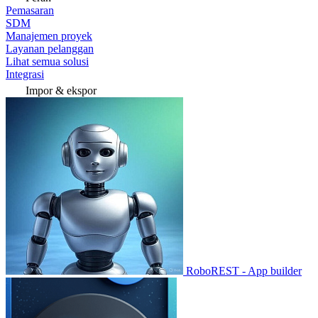
Pemasaran
SDM
Manajemen proyek
Layanan pelanggan
Lihat semua solusi
Integrasi
Impor & ekspor
RoboREST - App builder