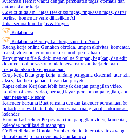
Automasi
Hemat waktu dengan pembuatan tugas otomatis dan
automasi alur kerja
CoPilot di dalam Tugas
Deskripsi tugas, ringkasan tugas, daftar
periksa, komentar yang dihasilkan AI
Lihat semua fitur Tugas & Proyek
Kolaborasi
Kolaborasi
Berdayakan kerja sama tim Anda
Ruang kerja online
Gunakan obrolan, umpan aktivitas, komentar,
reaksi, video pengumuman ke seluruh perusahaan
Penyimpanan file & dokumen online
Simpan, bagikan, dan edit
dokumen online secara mudah bersama rekan kerja dengan
menggunakan drive perusahaan
Grup kerja
Buat grup kerja, undang pengguna eksternal, atur izin
akses, dan bekerja pada tugas dan proyek
Rapat online
Kerjakan lebih banyak dengan panggilan video,
konferensi lewat video, berbagi layar, perekaman panggilan, dan
latar belakang kustom
Kalender bersama
Buat rencana dengan kalender perusahaan &
pribadi, slot waktu terbuka, pemesanan ruang rapat, sinkronisasi
kalender
Komunikasi seluler
Perpesanan tim, panggilan video, komentar,
kalender, notifikasi di mana pun
CoPilot di dalam Obrolan
Sumber ide tidak terbatas, teks yang
dihasilkan AI, curah pendapat, dan lainnya