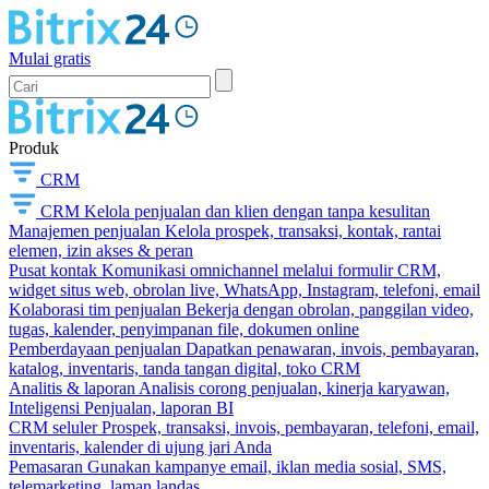
Mulai gratis
Produk
CRM
CRM
Kelola penjualan dan klien dengan tanpa kesulitan
Manajemen penjualan
Kelola prospek, transaksi, kontak, rantai
elemen, izin akses & peran
Pusat kontak
Komunikasi omnichannel melalui formulir CRM,
widget situs web, obrolan live, WhatsApp, Instagram, telefoni, email
Kolaborasi tim penjualan
Bekerja dengan obrolan, panggilan video,
tugas, kalender, penyimpanan file, dokumen online
Pemberdayaan penjualan
Dapatkan penawaran, invois, pembayaran,
katalog, inventaris, tanda tangan digital, toko CRM
Analitis & laporan
Analisis corong penjualan, kinerja karyawan,
Inteligensi Penjualan, laporan BI
CRM seluler
Prospek, transaksi, invois, pembayaran, telefoni, email,
inventaris, kalender di ujung jari Anda
Pemasaran
Gunakan kampanye email, iklan media sosial, SMS,
telemarketing, laman landas