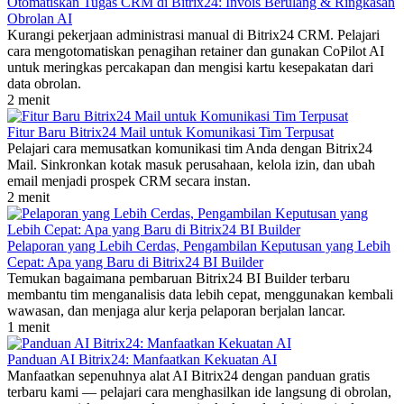
Otomatiskan Tugas CRM di Bitrix24: Invois Berulang & Ringkasan
Obrolan AI
Kurangi pekerjaan administrasi manual di Bitrix24 CRM. Pelajari
cara mengotomatiskan penagihan retainer dan gunakan CoPilot AI
untuk meringkas percakapan dan mengisi kartu kesepakatan dari
data obrolan.
2 menit
Fitur Baru Bitrix24 Mail untuk Komunikasi Tim Terpusat
Pelajari cara memusatkan komunikasi tim Anda dengan Bitrix24
Mail. Sinkronkan kotak masuk perusahaan, kelola izin, dan ubah
email menjadi prospek CRM secara instan.
2 menit
Pelaporan yang Lebih Cerdas, Pengambilan Keputusan yang Lebih
Cepat: Apa yang Baru di Bitrix24 BI Builder
Temukan bagaimana pembaruan Bitrix24 BI Builder terbaru
membantu tim menganalisis data lebih cepat, menggunakan kembali
wawasan, dan menjaga alur kerja pelaporan berjalan lancar.
1 menit
Panduan AI Bitrix24: Manfaatkan Kekuatan AI
Manfaatkan sepenuhnya alat AI Bitrix24 dengan panduan gratis
terbaru kami — pelajari cara menghasilkan ide langsung di obrolan,