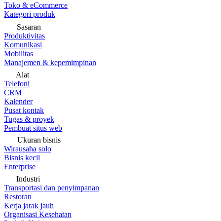
Toko & eCommerce
Kategori produk
Sasaran
Produktivitas
Komunikasi
Mobilitas
Manajemen & kepemimpinan
Alat
Telefoni
CRM
Kalender
Pusat kontak
Tugas & proyek
Pembuat situs web
Ukuran bisnis
Wirausaha solo
Bisnis kecil
Enterprise
Industri
Transportasi dan penyimpanan
Restoran
Kerja jarak jauh
Organisasi Kesehatan