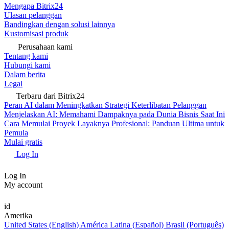
Mengapa Bitrix24
Ulasan pelanggan
Bandingkan dengan solusi lainnya
Kustomisasi produk
Perusahaan kami
Tentang kami
Hubungi kami
Dalam berita
Legal
Terbaru dari Bitrix24
Peran AI dalam Meningkatkan Strategi Keterlibatan Pelanggan
Menjelaskan AI: Memahami Dampaknya pada Dunia Bisnis Saat Ini
Cara Memulai Proyek Layaknya Profesional: Panduan Ultima untuk
Pemula
Mulai gratis
Log In
Log In
My account
id
Amerika
United States (English)
América Latina (Español)
Brasil (Português)