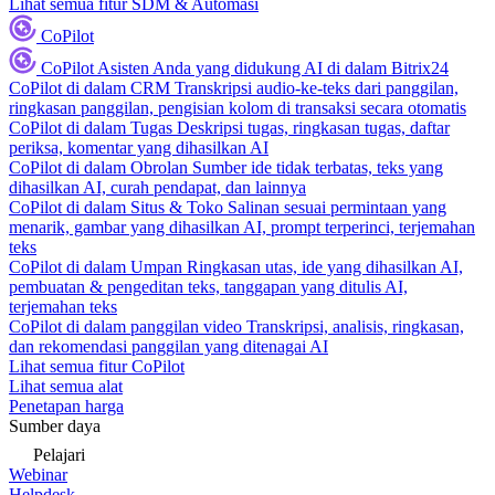
Lihat semua fitur SDM & Automasi
CoPilot
CoPilot
Asisten Anda yang didukung AI di dalam Bitrix24
CoPilot di dalam CRM
Transkripsi audio-ke-teks dari panggilan,
ringkasan panggilan, pengisian kolom di transaksi secara otomatis
CoPilot di dalam Tugas
Deskripsi tugas, ringkasan tugas, daftar
periksa, komentar yang dihasilkan AI
CoPilot di dalam Obrolan
Sumber ide tidak terbatas, teks yang
dihasilkan AI, curah pendapat, dan lainnya
CoPilot di dalam Situs & Toko
Salinan sesuai permintaan yang
menarik, gambar yang dihasilkan AI, prompt terperinci, terjemahan
teks
CoPilot di dalam Umpan
Ringkasan utas, ide yang dihasilkan AI,
pembuatan & pengeditan teks, tanggapan yang ditulis AI,
terjemahan teks
CoPilot di dalam panggilan video
Transkripsi, analisis, ringkasan,
dan rekomendasi panggilan yang ditenagai AI
Lihat semua fitur CoPilot
Lihat semua alat
Penetapan harga
Sumber daya
Pelajari
Webinar
Helpdesk