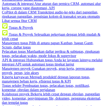
Automasi & integrasi
Atur aturan dan pemicu CRM, automasi alur
kerja, corong yang diautomasi, API
CoPilot di dalam CRM
Transkripsi audio-ke-teks dari panggilan,
ringkasan panggilan, pengisian kolom di transaksi secara otomatis
Lihat semua fitur CRM
Tugas & Proyek
Tugas & Proyek
Selesaikan pekerjaan dengan lebih mudah &
lebih cepat
Manajemen tugas
Pilih di antara papan Kanban, bagan Gantt,
Scrum, daftar tugas
Pelacakan tugas
Manfaatkan daftar periksa & subtugas, ringkasan
tugas, pelacakan waktu, mode fokus & supervisor
API & integrasi
Hubungkan tugas Anda ke layanan lainnya melalui
integrasi API untuk automasi tugas tingkat lanjut
Manajemen proyek
Gunakan proyek, grup kerja, perencanaan
proyek, peran, izin akses
Kinerja karyawan
Menjadi produktif dengan laporan tugas,
manajemen beban kerja, efisiensi tugas & KPI
Tugas seluler
Pembuatan tugas, pelacakan tugas, notifikasi,
komentar, obrolan dalam perjalanan
Kolaborasi proyek
Bekerja lebih cepat dengan obrolan, panggilan
video, komentar, penyimpanan file, dokumen, pengguna eksternal,
dan templat tugas