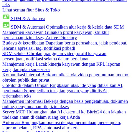
teks
Lihat semua fitur Situs & Toko
SDM & Automasi
SDM & Automasi
Optimalkan alur kerja & kelola data SDM
Manajemen karyawan
Gunakan profil karyawan, struktur
perusahaan, izin akses, Active Directory
Budaya & keterlibatan
Dapatkan berita perusahaan, jajak pendapat,
lencana apresiasi, tag, notifikasi pribadi
SDM seluler
Obrolan, panggilan video, profil karyawan,
persetujuan, notifikasi selama dalam perjalanan
Manajemen kerja
Lacak kinerja karyawan dengan KPI, laporan
kerja, tampilan supervisor
Komunikasi internal
Berkomunikasi via video pengumuman, memo,
obrolan publik dan privat
CoPilot di dalam Umpan
Ringkasan utas, ide yang dihasilkan AI,
pembuatan & pengeditan teks, tanggapan yang ditulis AI,
terjemahan teks
Manajemen informasi
Bekerja dengan basis pengetahuan, dokumen
online, penyimpanan file, izin akses
Server MCP
Hubungkan alat AI eksternal ke Bitrix24 dan lakukan
tindakan aman di dalam ruang kerja Anda
Automasi
Rampingkan operasi dengan permintaan, persetujuan,
laporan belanja, RPA, automasi alur kerja