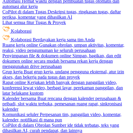
Automasi
Hemat waktu dengan pembuatan tugas otomatis dan
automasi alur kerja
CoPilot di dalam Tugas
Deskripsi tugas, ringkasan tugas, daftar
periksa, komentar yang dihasilkan AI
Lihat semua fitur Tugas & Proyek
Kolaborasi
Kolaborasi
Berdayakan kerja sama tim Anda
Ruang kerja online
Gunakan obrolan, umpan aktivitas, komentar,
reaksi, video pengumuman ke seluruh perusahaan
Penyimpanan file & dokumen online
Simpan, bagikan, dan edit
dokumen online secara mudah bersama rekan kerja dengan
menggunakan drive perusahaan
Grup kerja
Buat grup kerja, undang pengguna eksternal, atur izin
akses, dan bekerja pada tugas dan proyek
Rapat online
Kerjakan lebih banyak dengan panggilan video,
konferensi lewat video, berbagi layar, perekaman panggilan, dan
latar belakang kustom
Kalender bersama
Buat rencana dengan kalender perusahaan &
pribadi, slot waktu terbuka, pemesanan ruang rapat, sinkronisasi
kalender
Komunikasi seluler
Perpesanan tim, panggilan video, komentar,
kalender, notifikasi di mana pun
CoPilot di dalam Obrolan
Sumber ide tidak terbatas, teks yang
dihasilkan AI, curah pendapat, dan lainnya