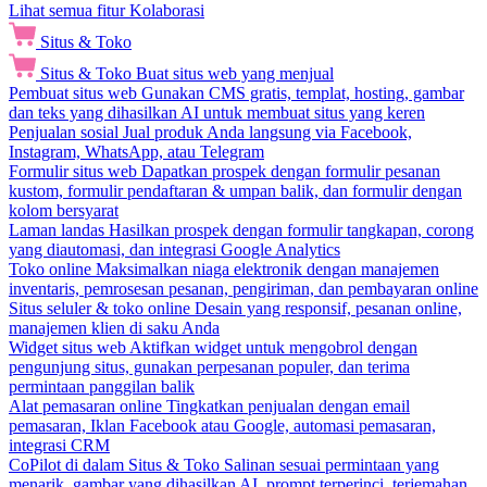
Lihat semua fitur Kolaborasi
Situs & Toko
Situs & Toko
Buat situs web yang menjual
Pembuat situs web
Gunakan CMS gratis, templat, hosting, gambar
dan teks yang dihasilkan AI untuk membuat situs yang keren
Penjualan sosial
Jual produk Anda langsung via Facebook,
Instagram, WhatsApp, atau Telegram
Formulir situs web
Dapatkan prospek dengan formulir pesanan
kustom, formulir pendaftaran & umpan balik, dan formulir dengan
kolom bersyarat
Laman landas
Hasilkan prospek dengan formulir tangkapan, corong
yang diautomasi, dan integrasi Google Analytics
Toko online
Maksimalkan niaga elektronik dengan manajemen
inventaris, pemrosesan pesanan, pengiriman, dan pembayaran online
Situs seluler & toko online
Desain yang responsif, pesanan online,
manajemen klien di saku Anda
Widget situs web
Aktifkan widget untuk mengobrol dengan
pengunjung situs, gunakan perpesanan populer, dan terima
permintaan panggilan balik
Alat pemasaran online
Tingkatkan penjualan dengan email
pemasaran, Iklan Facebook atau Google, automasi pemasaran,
integrasi CRM
CoPilot di dalam Situs & Toko
Salinan sesuai permintaan yang
menarik, gambar yang dihasilkan AI, prompt terperinci, terjemahan