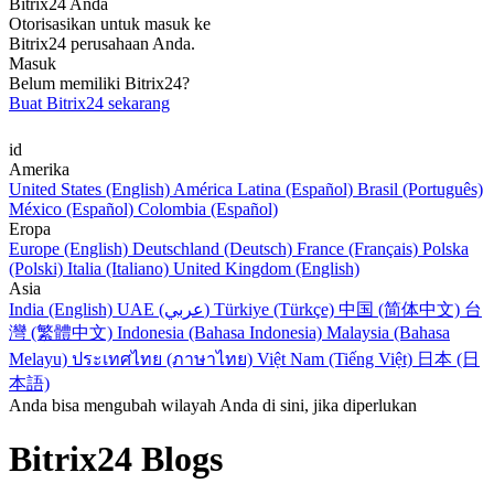
Bitrix24 Anda
Otorisasikan untuk masuk ke
Bitrix24 perusahaan Anda.
Masuk
Belum memiliki Bitrix24?
Buat Bitrix24 sekarang
id
Amerika
United States (English)
América Latina (Español)
Brasil (Português)
México (Español)
Colombia (Español)
Eropa
Europe (English)
Deutschland (Deutsch)
France (Français)
Polska
(Polski)
Italia (Italiano)
United Kingdom (English)
Asia
India (English)
UAE (عربي)
Türkiye (Türkçe)
中国 (简体中文)
台
灣 (繁體中文)
Indonesia (Bahasa Indonesia)
Malaysia (Bahasa
Melayu)
ประเทศไทย (ภาษาไทย)
Việt Nam (Tiếng Việt)
日本 (日
本語)
Anda bisa mengubah wilayah Anda di sini, jika diperlukan
Bitrix24 Blogs