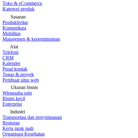
Toko & eCommerce
Kategori produk
Sasaran
Produktivitas
Komunikasi
Mobilitas
Manajemen & kepemimpinan
Alat
Telefoni
CRM
Kalender
Pusat kontak
Tugas & proyek
Pembuat situs web
Ukuran bisnis
Wirausaha solo
Bisnis kecil
Enterprise
Industri
Transportasi dan penyimpanan
Restoran
Kerja jarak jauh
Organisasi Kesehatan