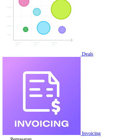
Deals
Invoicing
Pemasaran