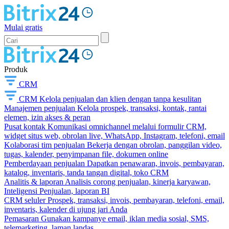
Mulai gratis
Produk
CRM
CRM
Kelola penjualan dan klien dengan tanpa kesulitan
Manajemen penjualan
Kelola prospek, transaksi, kontak, rantai
elemen, izin akses & peran
Pusat kontak
Komunikasi omnichannel melalui formulir CRM,
widget situs web, obrolan live, WhatsApp, Instagram, telefoni, email
Kolaborasi tim penjualan
Bekerja dengan obrolan, panggilan video,
tugas, kalender, penyimpanan file, dokumen online
Pemberdayaan penjualan
Dapatkan penawaran, invois, pembayaran,
katalog, inventaris, tanda tangan digital, toko CRM
Analitis & laporan
Analisis corong penjualan, kinerja karyawan,
Inteligensi Penjualan, laporan BI
CRM seluler
Prospek, transaksi, invois, pembayaran, telefoni, email,
inventaris, kalender di ujung jari Anda
Pemasaran
Gunakan kampanye email, iklan media sosial, SMS,
telemarketing, laman landas