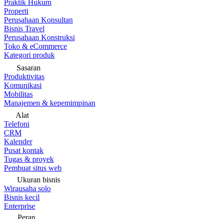
Praktik Hukum
Properti
Perusahaan Konsultan
Bisnis Travel
Perusahaan Konstruksi
Toko & eCommerce
Kategori produk
Sasaran
Produktivitas
Komunikasi
Mobilitas
Manajemen & kepemimpinan
Alat
Telefoni
CRM
Kalender
Pusat kontak
Tugas & proyek
Pembuat situs web
Ukuran bisnis
Wirausaha solo
Bisnis kecil
Enterprise
Peran