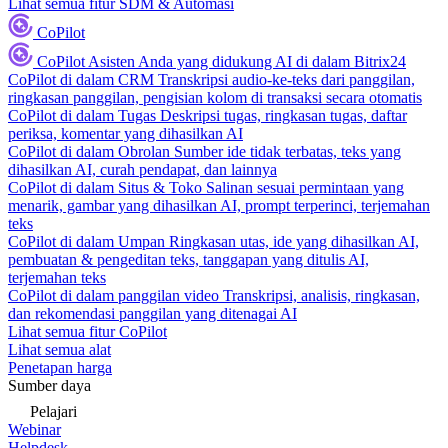
Lihat semua fitur SDM & Automasi
CoPilot
CoPilot
Asisten Anda yang didukung AI di dalam Bitrix24
CoPilot di dalam CRM
Transkripsi audio-ke-teks dari panggilan,
ringkasan panggilan, pengisian kolom di transaksi secara otomatis
CoPilot di dalam Tugas
Deskripsi tugas, ringkasan tugas, daftar
periksa, komentar yang dihasilkan AI
CoPilot di dalam Obrolan
Sumber ide tidak terbatas, teks yang
dihasilkan AI, curah pendapat, dan lainnya
CoPilot di dalam Situs & Toko
Salinan sesuai permintaan yang
menarik, gambar yang dihasilkan AI, prompt terperinci, terjemahan
teks
CoPilot di dalam Umpan
Ringkasan utas, ide yang dihasilkan AI,
pembuatan & pengeditan teks, tanggapan yang ditulis AI,
terjemahan teks
CoPilot di dalam panggilan video
Transkripsi, analisis, ringkasan,
dan rekomendasi panggilan yang ditenagai AI
Lihat semua fitur CoPilot
Lihat semua alat
Penetapan harga
Sumber daya
Pelajari
Webinar
Helpdesk