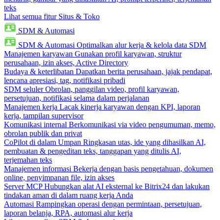
teks
Lihat semua fitur Situs & Toko
SDM & Automasi
SDM & Automasi
Optimalkan alur kerja & kelola data SDM
Manajemen karyawan
Gunakan profil karyawan, struktur
perusahaan, izin akses, Active Directory
Budaya & keterlibatan
Dapatkan berita perusahaan, jajak pendapat,
lencana apresiasi, tag, notifikasi pribadi
SDM seluler
Obrolan, panggilan video, profil karyawan,
persetujuan, notifikasi selama dalam perjalanan
Manajemen kerja
Lacak kinerja karyawan dengan KPI, laporan
kerja, tampilan supervisor
Komunikasi internal
Berkomunikasi via video pengumuman, memo,
obrolan publik dan privat
CoPilot di dalam Umpan
Ringkasan utas, ide yang dihasilkan AI,
pembuatan & pengeditan teks, tanggapan yang ditulis AI,
terjemahan teks
Manajemen informasi
Bekerja dengan basis pengetahuan, dokumen
online, penyimpanan file, izin akses
Server MCP
Hubungkan alat AI eksternal ke Bitrix24 dan lakukan
tindakan aman di dalam ruang kerja Anda
Automasi
Rampingkan operasi dengan permintaan, persetujuan,
laporan belanja, RPA, automasi alur kerja