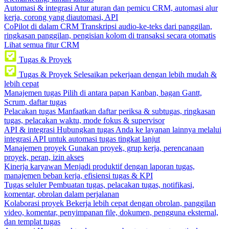
Automasi & integrasi
Atur aturan dan pemicu CRM, automasi alur
kerja, corong yang diautomasi, API
CoPilot di dalam CRM
Transkripsi audio-ke-teks dari panggilan,
ringkasan panggilan, pengisian kolom di transaksi secara otomatis
Lihat semua fitur CRM
Tugas & Proyek
Tugas & Proyek
Selesaikan pekerjaan dengan lebih mudah &
lebih cepat
Manajemen tugas
Pilih di antara papan Kanban, bagan Gantt,
Scrum, daftar tugas
Pelacakan tugas
Manfaatkan daftar periksa & subtugas, ringkasan
tugas, pelacakan waktu, mode fokus & supervisor
API & integrasi
Hubungkan tugas Anda ke layanan lainnya melalui
integrasi API untuk automasi tugas tingkat lanjut
Manajemen proyek
Gunakan proyek, grup kerja, perencanaan
proyek, peran, izin akses
Kinerja karyawan
Menjadi produktif dengan laporan tugas,
manajemen beban kerja, efisiensi tugas & KPI
Tugas seluler
Pembuatan tugas, pelacakan tugas, notifikasi,
komentar, obrolan dalam perjalanan
Kolaborasi proyek
Bekerja lebih cepat dengan obrolan, panggilan
video, komentar, penyimpanan file, dokumen, pengguna eksternal,
dan templat tugas