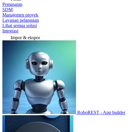
Pemasaran
SDM
Manajemen proyek
Layanan pelanggan
Lihat semua solusi
Integrasi
Impor & ekspor
RoboREST - App builder