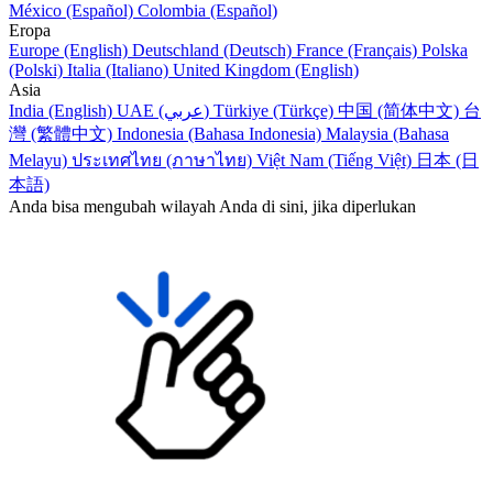
México (Español)
Colombia (Español)
Eropa
Europe (English)
Deutschland (Deutsch)
France (Français)
Polska
(Polski)
Italia (Italiano)
United Kingdom (English)
Asia
India (English)
UAE (عربي)
Türkiye (Türkçe)
中国 (简体中文)
台
灣 (繁體中文)
Indonesia (Bahasa Indonesia)
Malaysia (Bahasa
Melayu)
ประเทศไทย (ภาษาไทย)
Việt Nam (Tiếng Việt)
日本 (日
本語)
Anda bisa mengubah wilayah Anda di sini, jika diperlukan