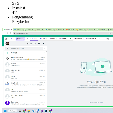
5
/
5
Instalasi
411
Pengembang
Eazybe Inc