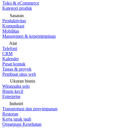
Toko & eCommerce
Kategori produk
Sasaran
Produktivitas
Komunikasi
Mobilitas
Manajemen & kepemimpinan
Alat
Telefoni
CRM
Kalender
Pusat kontak
Tugas & proyek
Pembuat situs web
Ukuran bisnis
Wirausaha solo
Bisnis kecil
Enterprise
Industri
Transportasi dan penyimpanan
Restoran
Kerja jarak jauh
Organisasi Kesehatan