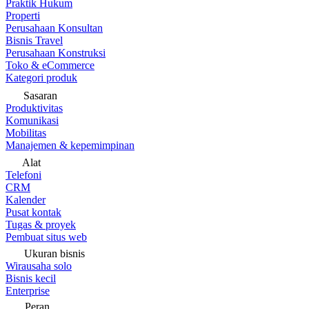
Praktik Hukum
Properti
Perusahaan Konsultan
Bisnis Travel
Perusahaan Konstruksi
Toko & eCommerce
Kategori produk
Sasaran
Produktivitas
Komunikasi
Mobilitas
Manajemen & kepemimpinan
Alat
Telefoni
CRM
Kalender
Pusat kontak
Tugas & proyek
Pembuat situs web
Ukuran bisnis
Wirausaha solo
Bisnis kecil
Enterprise
Peran