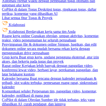
Automasi
Hemat waktu dengan pembuatan tugas otomatis dan
automasi alur kerja
CoPilot di dalam Tugas
Deskripsi tugas, ringkasan tugas, daftar
periksa, komentar yang dihasilkan AI
Lihat semua fitur Tugas & Proyek
Kolaborasi
Kolaborasi
Berdayakan kerja sama tim Anda
Ruang kerja online
Gunakan obrolan, umpan aktivitas, komentar,
reaksi, video pengumuman ke seluruh perusahaan
Penyimpanan file & dokumen online
Simpan, bagikan, dan edit
dokumen online secara mudah bersama rekan kerja dengan
menggunakan drive perusahaan
Grup kerja
Buat grup kerja, undang pengguna eksternal, atur izin
akses, dan bekerja pada tugas dan proyek
Rapat online
Kerjakan lebih banyak dengan panggilan video,
konferensi lewat video, berbagi layar, perekaman panggilan, dan
latar belakang kustom
Kalender bersama
Buat rencana dengan kalender perusahaan &
pribadi, slot waktu terbuka, pemesanan ruang rapat, sinkronisasi
kalender
Komunikasi seluler
Perpesanan tim, panggilan video, komentar,
kalender, notifikasi di mana pun
CoPilot di dalam Obrolan
Sumber ide tidak terbatas, teks yang
dihasilkan AI, curah pendapat, dan lainnya