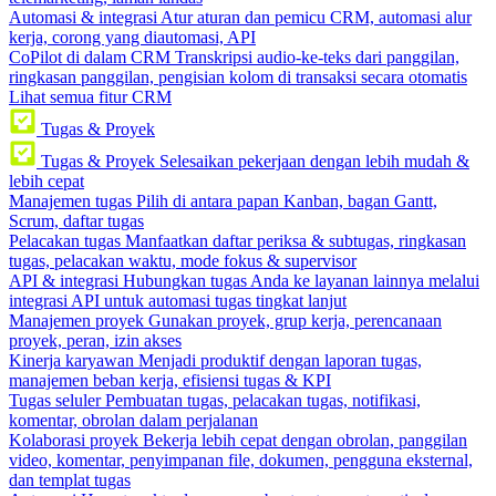
Automasi & integrasi
Atur aturan dan pemicu CRM, automasi alur
kerja, corong yang diautomasi, API
CoPilot di dalam CRM
Transkripsi audio-ke-teks dari panggilan,
ringkasan panggilan, pengisian kolom di transaksi secara otomatis
Lihat semua fitur CRM
Tugas & Proyek
Tugas & Proyek
Selesaikan pekerjaan dengan lebih mudah &
lebih cepat
Manajemen tugas
Pilih di antara papan Kanban, bagan Gantt,
Scrum, daftar tugas
Pelacakan tugas
Manfaatkan daftar periksa & subtugas, ringkasan
tugas, pelacakan waktu, mode fokus & supervisor
API & integrasi
Hubungkan tugas Anda ke layanan lainnya melalui
integrasi API untuk automasi tugas tingkat lanjut
Manajemen proyek
Gunakan proyek, grup kerja, perencanaan
proyek, peran, izin akses
Kinerja karyawan
Menjadi produktif dengan laporan tugas,
manajemen beban kerja, efisiensi tugas & KPI
Tugas seluler
Pembuatan tugas, pelacakan tugas, notifikasi,
komentar, obrolan dalam perjalanan
Kolaborasi proyek
Bekerja lebih cepat dengan obrolan, panggilan
video, komentar, penyimpanan file, dokumen, pengguna eksternal,
dan templat tugas