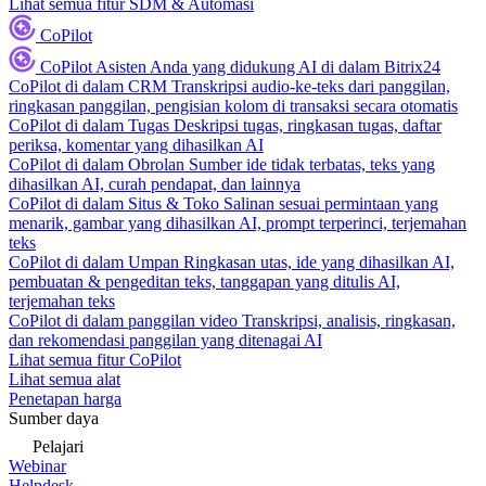
Lihat semua fitur SDM & Automasi
CoPilot
CoPilot
Asisten Anda yang didukung AI di dalam Bitrix24
CoPilot di dalam CRM
Transkripsi audio-ke-teks dari panggilan,
ringkasan panggilan, pengisian kolom di transaksi secara otomatis
CoPilot di dalam Tugas
Deskripsi tugas, ringkasan tugas, daftar
periksa, komentar yang dihasilkan AI
CoPilot di dalam Obrolan
Sumber ide tidak terbatas, teks yang
dihasilkan AI, curah pendapat, dan lainnya
CoPilot di dalam Situs & Toko
Salinan sesuai permintaan yang
menarik, gambar yang dihasilkan AI, prompt terperinci, terjemahan
teks
CoPilot di dalam Umpan
Ringkasan utas, ide yang dihasilkan AI,
pembuatan & pengeditan teks, tanggapan yang ditulis AI,
terjemahan teks
CoPilot di dalam panggilan video
Transkripsi, analisis, ringkasan,
dan rekomendasi panggilan yang ditenagai AI
Lihat semua fitur CoPilot
Lihat semua alat
Penetapan harga
Sumber daya
Pelajari
Webinar
Helpdesk