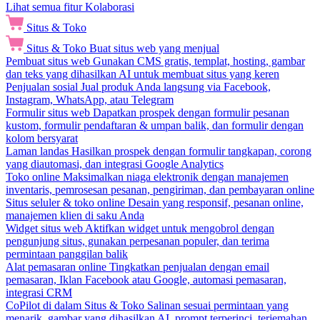
Lihat semua fitur Kolaborasi
Situs & Toko
Situs & Toko
Buat situs web yang menjual
Pembuat situs web
Gunakan CMS gratis, templat, hosting, gambar
dan teks yang dihasilkan AI untuk membuat situs yang keren
Penjualan sosial
Jual produk Anda langsung via Facebook,
Instagram, WhatsApp, atau Telegram
Formulir situs web
Dapatkan prospek dengan formulir pesanan
kustom, formulir pendaftaran & umpan balik, dan formulir dengan
kolom bersyarat
Laman landas
Hasilkan prospek dengan formulir tangkapan, corong
yang diautomasi, dan integrasi Google Analytics
Toko online
Maksimalkan niaga elektronik dengan manajemen
inventaris, pemrosesan pesanan, pengiriman, dan pembayaran online
Situs seluler & toko online
Desain yang responsif, pesanan online,
manajemen klien di saku Anda
Widget situs web
Aktifkan widget untuk mengobrol dengan
pengunjung situs, gunakan perpesanan populer, dan terima
permintaan panggilan balik
Alat pemasaran online
Tingkatkan penjualan dengan email
pemasaran, Iklan Facebook atau Google, automasi pemasaran,
integrasi CRM
CoPilot di dalam Situs & Toko
Salinan sesuai permintaan yang
menarik, gambar yang dihasilkan AI, prompt terperinci, terjemahan