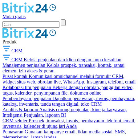
Mulai gratis
Produk
CRM
CRM
Kelola penjualan dan klien dengan tanpa kesulitan
Manajemen penjualan
Kelola prospek, transaksi, kontak, rantai
elemen, izin akses & peran
Pusat kontak
Komunikasi omnichannel melalui formulir CRM,
widget situs web, obrolan live, WhatsApp, Instagram, telefoni, email
Kolaborasi tim penjualan
Bekerja dengan obrolan, panggilan video,
tugas, kalender, penyimpanan file, dokumen online
Pemberdayaan penjualan
Dapatkan penawaran, invois, pembayaran,
katalog, inventaris, tanda tangan digital, toko CRM
Analitis & laporan
Analisis corong penjualan, kinerja karyawan,
Inteligensi Penjualan, laporan BI
CRM seluler
Prospek, transaksi, invois, pembayaran, telefoni, email,
inventaris, kalender di ujung jari Anda
Pemasaran
Gunakan kampanye email, iklan media sosial, SMS,
telemarketing, laman landas