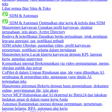
teks
Lihat semua fitur Situs & Toko
SDM & Automasi
SDM & Automasi
Optimalkan alur kerja & kelola data SDM
Manajemen karyawan
Gunakan profil karyawan, struktur
perusahaan, izin akses, Active Directory
Budaya & keterlibatan
Dapatkan berita perusahaan, jajak pendapat,
lencana apresiasi, tag, notifikasi pribadi
SDM seluler
Obrolan, panggilan video, profil karyawan,
persetujuan, notifikasi selama dalam perjalanan
Manajemen kerja
Lacak kinerja karyawan dengan KPI, laporan
kerja, tampilan supervisor
Komunikasi internal
Berkomunikasi via video pengumuman, memo,
obrolan publik dan privat
CoPilot di dalam Umpan
Ringkasan utas, ide yang dihasilkan AI,
pembuatan & pengeditan teks, tanggapan yang ditulis AI,
terjemahan teks
Manajemen informasi
Bekerja dengan basis pengetahuan, dokumen
online, penyimpanan file, izin akses
Server MCP
Hubungkan alat AI eksternal ke Bitrix24 dan lakukan
tindakan aman di dalam ruang kerja Anda
Automasi
Rampingkan operasi dengan permintaan, persetujuan,
laporan belanja, RPA, automasi alur kerja