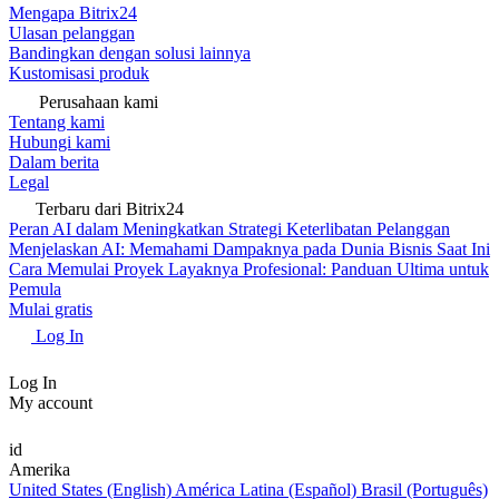
Mengapa Bitrix24
Ulasan pelanggan
Bandingkan dengan solusi lainnya
Kustomisasi produk
Perusahaan kami
Tentang kami
Hubungi kami
Dalam berita
Legal
Terbaru dari Bitrix24
Peran AI dalam Meningkatkan Strategi Keterlibatan Pelanggan
Menjelaskan AI: Memahami Dampaknya pada Dunia Bisnis Saat Ini
Cara Memulai Proyek Layaknya Profesional: Panduan Ultima untuk
Pemula
Mulai gratis
Log In
Log In
My account
id
Amerika
United States (English)
América Latina (Español)
Brasil (Português)