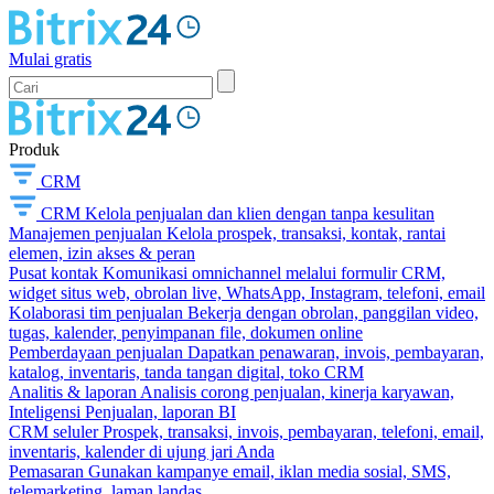
Mulai gratis
Produk
CRM
CRM
Kelola penjualan dan klien dengan tanpa kesulitan
Manajemen penjualan
Kelola prospek, transaksi, kontak, rantai
elemen, izin akses & peran
Pusat kontak
Komunikasi omnichannel melalui formulir CRM,
widget situs web, obrolan live, WhatsApp, Instagram, telefoni, email
Kolaborasi tim penjualan
Bekerja dengan obrolan, panggilan video,
tugas, kalender, penyimpanan file, dokumen online
Pemberdayaan penjualan
Dapatkan penawaran, invois, pembayaran,
katalog, inventaris, tanda tangan digital, toko CRM
Analitis & laporan
Analisis corong penjualan, kinerja karyawan,
Inteligensi Penjualan, laporan BI
CRM seluler
Prospek, transaksi, invois, pembayaran, telefoni, email,
inventaris, kalender di ujung jari Anda
Pemasaran
Gunakan kampanye email, iklan media sosial, SMS,
telemarketing, laman landas