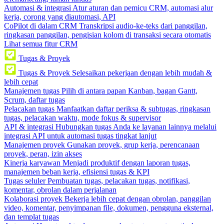
Automasi & integrasi
Atur aturan dan pemicu CRM, automasi alur
kerja, corong yang diautomasi, API
CoPilot di dalam CRM
Transkripsi audio-ke-teks dari panggilan,
ringkasan panggilan, pengisian kolom di transaksi secara otomatis
Lihat semua fitur CRM
Tugas & Proyek
Tugas & Proyek
Selesaikan pekerjaan dengan lebih mudah &
lebih cepat
Manajemen tugas
Pilih di antara papan Kanban, bagan Gantt,
Scrum, daftar tugas
Pelacakan tugas
Manfaatkan daftar periksa & subtugas, ringkasan
tugas, pelacakan waktu, mode fokus & supervisor
API & integrasi
Hubungkan tugas Anda ke layanan lainnya melalui
integrasi API untuk automasi tugas tingkat lanjut
Manajemen proyek
Gunakan proyek, grup kerja, perencanaan
proyek, peran, izin akses
Kinerja karyawan
Menjadi produktif dengan laporan tugas,
manajemen beban kerja, efisiensi tugas & KPI
Tugas seluler
Pembuatan tugas, pelacakan tugas, notifikasi,
komentar, obrolan dalam perjalanan
Kolaborasi proyek
Bekerja lebih cepat dengan obrolan, panggilan
video, komentar, penyimpanan file, dokumen, pengguna eksternal,
dan templat tugas