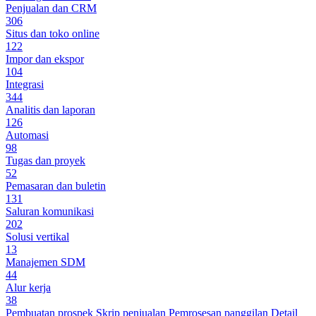
Penjualan dan CRM
306
Situs dan toko online
122
Impor dan ekspor
104
Integrasi
344
Analitis dan laporan
126
Automasi
98
Tugas dan proyek
52
Pemasaran dan buletin
131
Saluran komunikasi
202
Solusi vertikal
13
Manajemen SDM
44
Alur kerja
38
Pembuatan prospek
Skrip penjualan
Pemrosesan panggilan
Detail