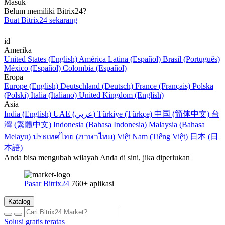
Masuk
Belum memiliki Bitrix24?
Buat Bitrix24 sekarang
id
Amerika
United States (English)
América Latina (Español)
Brasil (Português)
México (Español)
Colombia (Español)
Eropa
Europe (English)
Deutschland (Deutsch)
France (Français)
Polska
(Polski)
Italia (Italiano)
United Kingdom (English)
Asia
India (English)
UAE (عربي)
Türkiye (Türkçe)
中国 (简体中文)
台
灣 (繁體中文)
Indonesia (Bahasa Indonesia)
Malaysia (Bahasa
Melayu)
ประเทศไทย (ภาษาไทย)
Việt Nam (Tiếng Việt)
日本 (日
本語)
Anda bisa mengubah wilayah Anda di sini, jika diperlukan
Pasar Bitrix24
760+ aplikasi
Katalog
Solusi gratis teratas