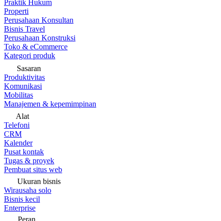
Praktik Hukum
Properti
Perusahaan Konsultan
Bisnis Travel
Perusahaan Konstruksi
Toko & eCommerce
Kategori produk
Sasaran
Produktivitas
Komunikasi
Mobilitas
Manajemen & kepemimpinan
Alat
Telefoni
CRM
Kalender
Pusat kontak
Tugas & proyek
Pembuat situs web
Ukuran bisnis
Wirausaha solo
Bisnis kecil
Enterprise
Peran