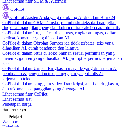
Lihat semua fitur SDM & Automasi
CoPilot
CoPilot
Asisten Anda yang didukung AI di dalam Bitrix24
CoPilot di dalam CRM
Transkripsi audio-ke-teks dari panggilan,
ringkasan panggilan, pengisian kolom di transaksi secara otomatis
CoPilot di dalam Tugas
Deskripsi tugas, ringkasan tugas, daftar
periksa, komentar yang dihasilkan AI
CoPilot di dalam Obrolan
Sumber ide tidak terbatas, teks yang
dihasilkan AI, curah pendapat, dan lainnya
CoPilot di dalam Situs & Toko
Salinan sesuai permintaan yang
menarik, gambar yang dihasilkan AI, prompt terperinci, terjemahan
teks
CoPilot di dalam Umpan
Ringkasan utas, ide yang dihasilkan AI,
pembuatan & pengeditan teks, tanggapan yang ditulis AI,
terjemahan teks
CoPilot di dalam panggilan video
Transkripsi, analisis, ringkasan,
dan rekomendasi panggilan yang ditenagai AI
Lihat semua fitur CoPilot
Lihat semua alat
Penetapan harga
Sumber daya
Pelajari
Webinar
Helpdesk