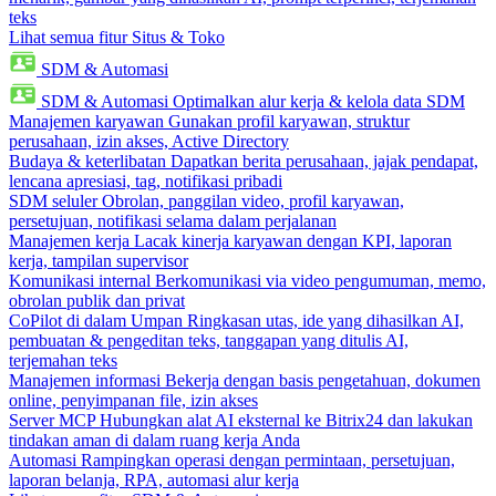
teks
Lihat semua fitur Situs & Toko
SDM & Automasi
SDM & Automasi
Optimalkan alur kerja & kelola data SDM
Manajemen karyawan
Gunakan profil karyawan, struktur
perusahaan, izin akses, Active Directory
Budaya & keterlibatan
Dapatkan berita perusahaan, jajak pendapat,
lencana apresiasi, tag, notifikasi pribadi
SDM seluler
Obrolan, panggilan video, profil karyawan,
persetujuan, notifikasi selama dalam perjalanan
Manajemen kerja
Lacak kinerja karyawan dengan KPI, laporan
kerja, tampilan supervisor
Komunikasi internal
Berkomunikasi via video pengumuman, memo,
obrolan publik dan privat
CoPilot di dalam Umpan
Ringkasan utas, ide yang dihasilkan AI,
pembuatan & pengeditan teks, tanggapan yang ditulis AI,
terjemahan teks
Manajemen informasi
Bekerja dengan basis pengetahuan, dokumen
online, penyimpanan file, izin akses
Server MCP
Hubungkan alat AI eksternal ke Bitrix24 dan lakukan
tindakan aman di dalam ruang kerja Anda
Automasi
Rampingkan operasi dengan permintaan, persetujuan,
laporan belanja, RPA, automasi alur kerja