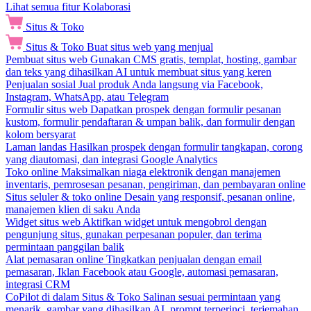
Lihat semua fitur Kolaborasi
Situs & Toko
Situs & Toko
Buat situs web yang menjual
Pembuat situs web
Gunakan CMS gratis, templat, hosting, gambar
dan teks yang dihasilkan AI untuk membuat situs yang keren
Penjualan sosial
Jual produk Anda langsung via Facebook,
Instagram, WhatsApp, atau Telegram
Formulir situs web
Dapatkan prospek dengan formulir pesanan
kustom, formulir pendaftaran & umpan balik, dan formulir dengan
kolom bersyarat
Laman landas
Hasilkan prospek dengan formulir tangkapan, corong
yang diautomasi, dan integrasi Google Analytics
Toko online
Maksimalkan niaga elektronik dengan manajemen
inventaris, pemrosesan pesanan, pengiriman, dan pembayaran online
Situs seluler & toko online
Desain yang responsif, pesanan online,
manajemen klien di saku Anda
Widget situs web
Aktifkan widget untuk mengobrol dengan
pengunjung situs, gunakan perpesanan populer, dan terima
permintaan panggilan balik
Alat pemasaran online
Tingkatkan penjualan dengan email
pemasaran, Iklan Facebook atau Google, automasi pemasaran,
integrasi CRM
CoPilot di dalam Situs & Toko
Salinan sesuai permintaan yang
menarik, gambar yang dihasilkan AI, prompt terperinci, terjemahan