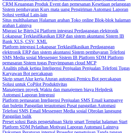
CRM
Keuangan
Produk
Event dan pemesanan
Kesetiaan pelanggan
Sistem pembayaran
Kurs mata uang
Pengiriman
Automasi
Laporan
Solusi vertikal
Lain-lain
Situs multihalaman
Halaman arahan
Toko online
Blok-blok halaman
arahan
Lainnya
Migrasi ke Bitrix24
Platform integrasi
Perdagangan elektronik
Lokapasar
Terklasifikasikan
ERP dan sistem akuntansi
Sistem IB
Bank
XLS, CSV, XML
Platform integrasi
Lokapasar
Terklasifikasikan
Perdagangan
elektronik
ERP dan sistem akuntansi
Sistem pembayaran
Telefoni
SMS
Media sosial
Messenger
Sistem IB
Platform SDM
Platform
pemasaran
Sistem tugas
Penyimpanan cloud
MCP
Analitis pihak ketiga
Inteligensi Penjualan
Penjualan
Telefoni
Tugas
Karyawan
Bot percakapan
Skrip smart
Alur kerja
Aturan automasi
Pemicu
Bot percakapan
Solusi untuk CoPilot
Produktivitas
Manajemen proyek
Waktu dan manajemen biaya
Helpdesk
Automasi
Laporan
Integrasi
Platform pemasaran
Inteligensi Penjualan
SMS
Email kampanye
dan buletin
Panggilan terautomasi
Pusat panggilan
Automasi
Telefoni
SMS
Email
Messenger
Media sosial
Obrolan langsung
Panggilan balik
Preset solusi
Basis pengetahuan
Skrip smart
Templat halaman Start
Platform SDM
Pelatihan
Motivasi
Laporan
Automasi
Lainnya
Dokumen
Peraturan internal
Prosedur persetujuan
Tanda tangan