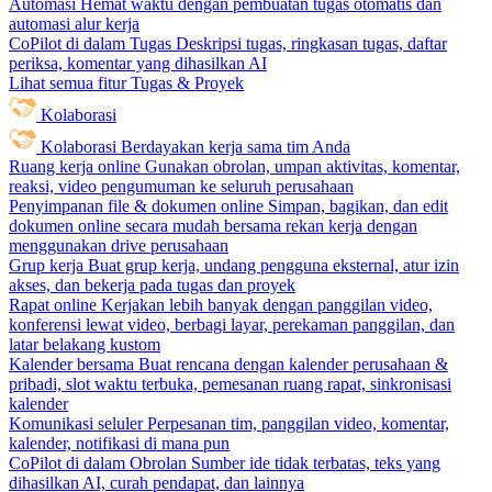
Automasi
Hemat waktu dengan pembuatan tugas otomatis dan
automasi alur kerja
CoPilot di dalam Tugas
Deskripsi tugas, ringkasan tugas, daftar
periksa, komentar yang dihasilkan AI
Lihat semua fitur Tugas & Proyek
Kolaborasi
Kolaborasi
Berdayakan kerja sama tim Anda
Ruang kerja online
Gunakan obrolan, umpan aktivitas, komentar,
reaksi, video pengumuman ke seluruh perusahaan
Penyimpanan file & dokumen online
Simpan, bagikan, dan edit
dokumen online secara mudah bersama rekan kerja dengan
menggunakan drive perusahaan
Grup kerja
Buat grup kerja, undang pengguna eksternal, atur izin
akses, dan bekerja pada tugas dan proyek
Rapat online
Kerjakan lebih banyak dengan panggilan video,
konferensi lewat video, berbagi layar, perekaman panggilan, dan
latar belakang kustom
Kalender bersama
Buat rencana dengan kalender perusahaan &
pribadi, slot waktu terbuka, pemesanan ruang rapat, sinkronisasi
kalender
Komunikasi seluler
Perpesanan tim, panggilan video, komentar,
kalender, notifikasi di mana pun
CoPilot di dalam Obrolan
Sumber ide tidak terbatas, teks yang
dihasilkan AI, curah pendapat, dan lainnya