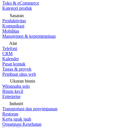
Toko & eCommerce
Kategori produk
Sasaran
Produktivitas
Komunikasi
Mobilitas
Manajemen & kepemimpinan
Alat
Telefoni
CRM
Kalender
Pusat kontak
Tugas & proyek
Pembuat situs web
Ukuran bisnis
Wirausaha solo
Bisnis kecil
Enterprise
Industri
Transportasi dan penyimpanan
Restoran
Kerja jarak jauh
Organisasi Kesehatan