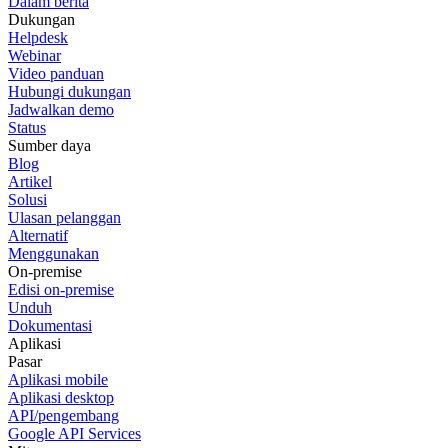
Dalam berita
Dukungan
Helpdesk
Webinar
Video panduan
Hubungi dukungan
Jadwalkan demo
Status
Sumber daya
Blog
Artikel
Solusi
Ulasan pelanggan
Alternatif
Menggunakan
On-premise
Edisi on-premise
Unduh
Dokumentasi
Aplikasi
Pasar
Aplikasi mobile
Aplikasi desktop
API/pengembang
Google API Services