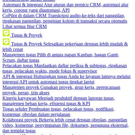
Automasi & integrasi
Atur aturan dan pemicu CRM, automasi alur
kerja, corong yang diautomasi, API
CoPilot di dalam CRM
Transkripsi audio-ke-teks dari panggilan,
ringkasan panggilan, pengisian kolom di transaksi secara otomatis
Lihat semua fitur CRM
Tugas & Proyek
Tugas & Proyek
Selesaikan pekerjaan dengan lebih mudah &
lebih cepat
Manajemen tugas
Pilih di antara papan Kanban, bagan Gantt,
Scrum, daftar tugas
Pelacakan tugas
Manfaatkan daftar periksa & subtugas, ringkasan
tugas, pelacakan waktu, mode fokus & supervisor
API & integrasi
Hubungkan tugas Anda ke layanan lainnya melalui
integrasi API untuk automasi tugas tingkat lanjut
Manajemen proyek
Gunakan proyek, grup kerja, perencanaan
proyek, peran, izin akses
Kinerja karyawan
Menjadi produktif dengan laporan tugas,
manajemen beban kerja, efisiensi tugas & KPI
Tugas seluler
Pembuatan tugas, pelacakan tugas, notifikasi,
komentar, obrolan dalam perjalanan
Kolaborasi proyek
Bekerja lebih cepat dengan obrolan, panggilan
video, komentar, penyimpanan file, dokumen, pengguna eksternal,
dan templat tugas