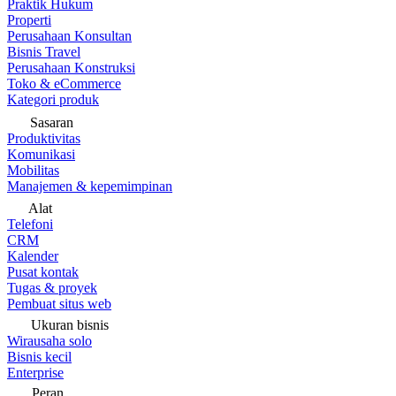
Praktik Hukum
Properti
Perusahaan Konsultan
Bisnis Travel
Perusahaan Konstruksi
Toko & eCommerce
Kategori produk
Sasaran
Produktivitas
Komunikasi
Mobilitas
Manajemen & kepemimpinan
Alat
Telefoni
CRM
Kalender
Pusat kontak
Tugas & proyek
Pembuat situs web
Ukuran bisnis
Wirausaha solo
Bisnis kecil
Enterprise
Peran