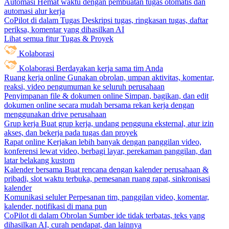
Automasi
Hemat waktu dengan pembuatan tugas otomatis dan
automasi alur kerja
CoPilot di dalam Tugas
Deskripsi tugas, ringkasan tugas, daftar
periksa, komentar yang dihasilkan AI
Lihat semua fitur Tugas & Proyek
Kolaborasi
Kolaborasi
Berdayakan kerja sama tim Anda
Ruang kerja online
Gunakan obrolan, umpan aktivitas, komentar,
reaksi, video pengumuman ke seluruh perusahaan
Penyimpanan file & dokumen online
Simpan, bagikan, dan edit
dokumen online secara mudah bersama rekan kerja dengan
menggunakan drive perusahaan
Grup kerja
Buat grup kerja, undang pengguna eksternal, atur izin
akses, dan bekerja pada tugas dan proyek
Rapat online
Kerjakan lebih banyak dengan panggilan video,
konferensi lewat video, berbagi layar, perekaman panggilan, dan
latar belakang kustom
Kalender bersama
Buat rencana dengan kalender perusahaan &
pribadi, slot waktu terbuka, pemesanan ruang rapat, sinkronisasi
kalender
Komunikasi seluler
Perpesanan tim, panggilan video, komentar,
kalender, notifikasi di mana pun
CoPilot di dalam Obrolan
Sumber ide tidak terbatas, teks yang
dihasilkan AI, curah pendapat, dan lainnya