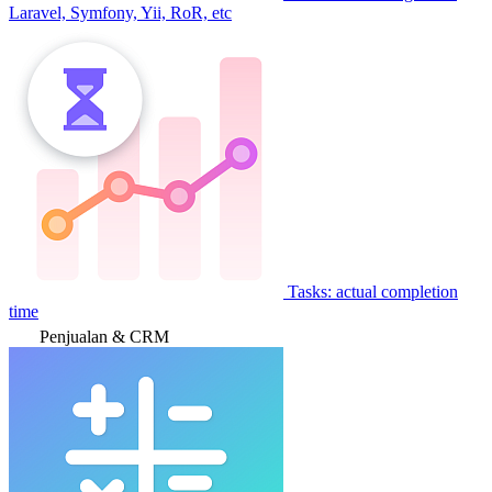
Laravel, Symfony, Yii, RoR, etc
Tasks: actual completion
time
Penjualan & CRM