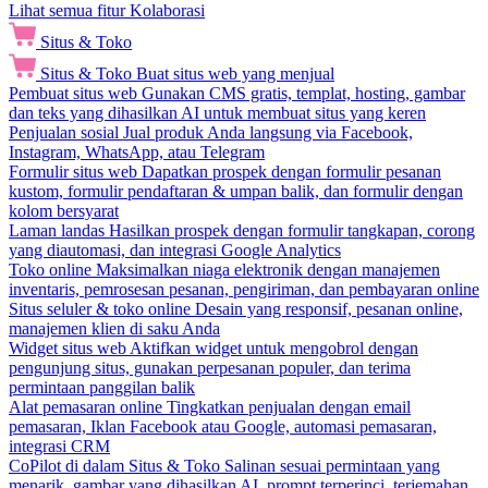
Lihat semua fitur Kolaborasi
Situs & Toko
Situs & Toko
Buat situs web yang menjual
Pembuat situs web
Gunakan CMS gratis, templat, hosting, gambar
dan teks yang dihasilkan AI untuk membuat situs yang keren
Penjualan sosial
Jual produk Anda langsung via Facebook,
Instagram, WhatsApp, atau Telegram
Formulir situs web
Dapatkan prospek dengan formulir pesanan
kustom, formulir pendaftaran & umpan balik, dan formulir dengan
kolom bersyarat
Laman landas
Hasilkan prospek dengan formulir tangkapan, corong
yang diautomasi, dan integrasi Google Analytics
Toko online
Maksimalkan niaga elektronik dengan manajemen
inventaris, pemrosesan pesanan, pengiriman, dan pembayaran online
Situs seluler & toko online
Desain yang responsif, pesanan online,
manajemen klien di saku Anda
Widget situs web
Aktifkan widget untuk mengobrol dengan
pengunjung situs, gunakan perpesanan populer, dan terima
permintaan panggilan balik
Alat pemasaran online
Tingkatkan penjualan dengan email
pemasaran, Iklan Facebook atau Google, automasi pemasaran,
integrasi CRM
CoPilot di dalam Situs & Toko
Salinan sesuai permintaan yang
menarik, gambar yang dihasilkan AI, prompt terperinci, terjemahan