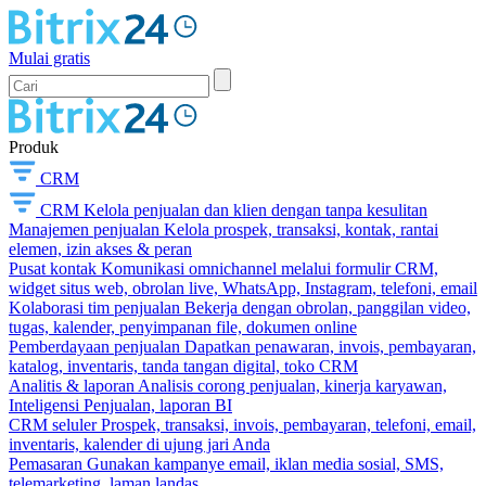
Mulai gratis
Produk
CRM
CRM
Kelola penjualan dan klien dengan tanpa kesulitan
Manajemen penjualan
Kelola prospek, transaksi, kontak, rantai
elemen, izin akses & peran
Pusat kontak
Komunikasi omnichannel melalui formulir CRM,
widget situs web, obrolan live, WhatsApp, Instagram, telefoni, email
Kolaborasi tim penjualan
Bekerja dengan obrolan, panggilan video,
tugas, kalender, penyimpanan file, dokumen online
Pemberdayaan penjualan
Dapatkan penawaran, invois, pembayaran,
katalog, inventaris, tanda tangan digital, toko CRM
Analitis & laporan
Analisis corong penjualan, kinerja karyawan,
Inteligensi Penjualan, laporan BI
CRM seluler
Prospek, transaksi, invois, pembayaran, telefoni, email,
inventaris, kalender di ujung jari Anda
Pemasaran
Gunakan kampanye email, iklan media sosial, SMS,
telemarketing, laman landas