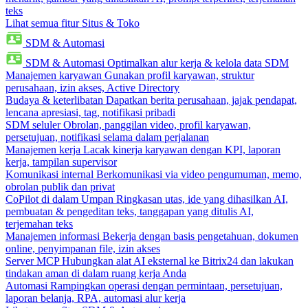
teks
Lihat semua fitur Situs & Toko
SDM & Automasi
SDM & Automasi
Optimalkan alur kerja & kelola data SDM
Manajemen karyawan
Gunakan profil karyawan, struktur
perusahaan, izin akses, Active Directory
Budaya & keterlibatan
Dapatkan berita perusahaan, jajak pendapat,
lencana apresiasi, tag, notifikasi pribadi
SDM seluler
Obrolan, panggilan video, profil karyawan,
persetujuan, notifikasi selama dalam perjalanan
Manajemen kerja
Lacak kinerja karyawan dengan KPI, laporan
kerja, tampilan supervisor
Komunikasi internal
Berkomunikasi via video pengumuman, memo,
obrolan publik dan privat
CoPilot di dalam Umpan
Ringkasan utas, ide yang dihasilkan AI,
pembuatan & pengeditan teks, tanggapan yang ditulis AI,
terjemahan teks
Manajemen informasi
Bekerja dengan basis pengetahuan, dokumen
online, penyimpanan file, izin akses
Server MCP
Hubungkan alat AI eksternal ke Bitrix24 dan lakukan
tindakan aman di dalam ruang kerja Anda
Automasi
Rampingkan operasi dengan permintaan, persetujuan,
laporan belanja, RPA, automasi alur kerja