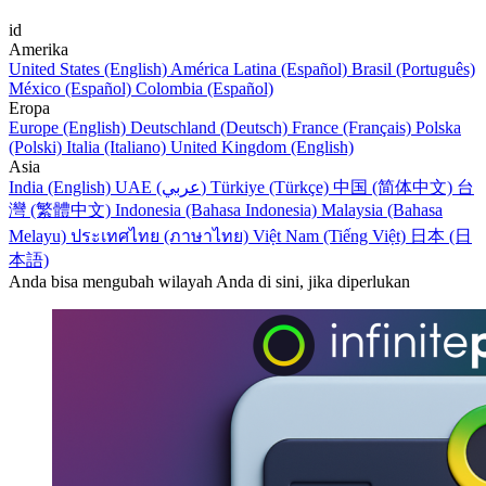
id
Amerika
United States (English)
América Latina (Español)
Brasil (Português)
México (Español)
Colombia (Español)
Eropa
Europe (English)
Deutschland (Deutsch)
France (Français)
Polska
(Polski)
Italia (Italiano)
United Kingdom (English)
Asia
India (English)
UAE (عربي)
Türkiye (Türkçe)
中国 (简体中文)
台
灣 (繁體中文)
Indonesia (Bahasa Indonesia)
Malaysia (Bahasa
Melayu)
ประเทศไทย (ภาษาไทย)
Việt Nam (Tiếng Việt)
日本 (日
本語)
Anda bisa mengubah wilayah Anda di sini, jika diperlukan