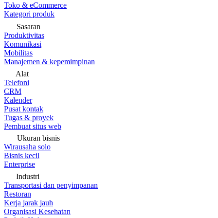
Toko & eCommerce
Kategori produk
Sasaran
Produktivitas
Komunikasi
Mobilitas
Manajemen & kepemimpinan
Alat
Telefoni
CRM
Kalender
Pusat kontak
Tugas & proyek
Pembuat situs web
Ukuran bisnis
Wirausaha solo
Bisnis kecil
Enterprise
Industri
Transportasi dan penyimpanan
Restoran
Kerja jarak jauh
Organisasi Kesehatan