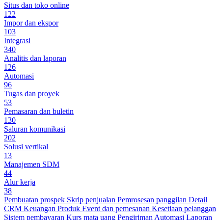
Situs dan toko online
122
Impor dan ekspor
103
Integrasi
340
Analitis dan laporan
126
Automasi
96
Tugas dan proyek
53
Pemasaran dan buletin
130
Saluran komunikasi
202
Solusi vertikal
13
Manajemen SDM
44
Alur kerja
38
Pembuatan prospek
Skrip penjualan
Pemrosesan panggilan
Detail
CRM
Keuangan
Produk
Event dan pemesanan
Kesetiaan pelanggan
Sistem pembayaran
Kurs mata uang
Pengiriman
Automasi
Laporan