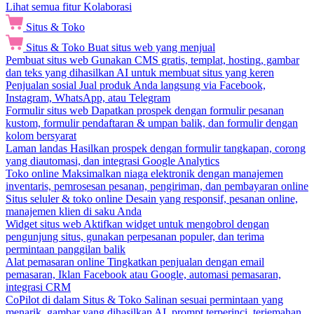
Lihat semua fitur Kolaborasi
Situs & Toko
Situs & Toko
Buat situs web yang menjual
Pembuat situs web
Gunakan CMS gratis, templat, hosting, gambar
dan teks yang dihasilkan AI untuk membuat situs yang keren
Penjualan sosial
Jual produk Anda langsung via Facebook,
Instagram, WhatsApp, atau Telegram
Formulir situs web
Dapatkan prospek dengan formulir pesanan
kustom, formulir pendaftaran & umpan balik, dan formulir dengan
kolom bersyarat
Laman landas
Hasilkan prospek dengan formulir tangkapan, corong
yang diautomasi, dan integrasi Google Analytics
Toko online
Maksimalkan niaga elektronik dengan manajemen
inventaris, pemrosesan pesanan, pengiriman, dan pembayaran online
Situs seluler & toko online
Desain yang responsif, pesanan online,
manajemen klien di saku Anda
Widget situs web
Aktifkan widget untuk mengobrol dengan
pengunjung situs, gunakan perpesanan populer, dan terima
permintaan panggilan balik
Alat pemasaran online
Tingkatkan penjualan dengan email
pemasaran, Iklan Facebook atau Google, automasi pemasaran,
integrasi CRM
CoPilot di dalam Situs & Toko
Salinan sesuai permintaan yang
menarik, gambar yang dihasilkan AI, prompt terperinci, terjemahan