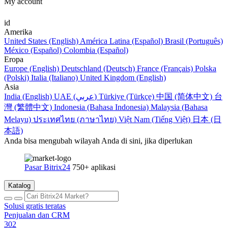
My account
id
Amerika
United States (English)
América Latina (Español)
Brasil (Português)
México (Español)
Colombia (Español)
Eropa
Europe (English)
Deutschland (Deutsch)
France (Français)
Polska
(Polski)
Italia (Italiano)
United Kingdom (English)
Asia
India (English)
UAE (عربي)
Türkiye (Türkçe)
中国 (简体中文)
台
灣 (繁體中文)
Indonesia (Bahasa Indonesia)
Malaysia (Bahasa
Melayu)
ประเทศไทย (ภาษาไทย)
Việt Nam (Tiếng Việt)
日本 (日
本語)
Anda bisa mengubah wilayah Anda di sini, jika diperlukan
Pasar Bitrix24
750+ aplikasi
Katalog
Solusi gratis teratas
Penjualan dan CRM
302