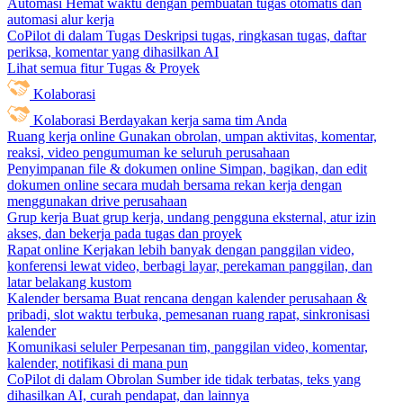
Automasi
Hemat waktu dengan pembuatan tugas otomatis dan
automasi alur kerja
CoPilot di dalam Tugas
Deskripsi tugas, ringkasan tugas, daftar
periksa, komentar yang dihasilkan AI
Lihat semua fitur Tugas & Proyek
Kolaborasi
Kolaborasi
Berdayakan kerja sama tim Anda
Ruang kerja online
Gunakan obrolan, umpan aktivitas, komentar,
reaksi, video pengumuman ke seluruh perusahaan
Penyimpanan file & dokumen online
Simpan, bagikan, dan edit
dokumen online secara mudah bersama rekan kerja dengan
menggunakan drive perusahaan
Grup kerja
Buat grup kerja, undang pengguna eksternal, atur izin
akses, dan bekerja pada tugas dan proyek
Rapat online
Kerjakan lebih banyak dengan panggilan video,
konferensi lewat video, berbagi layar, perekaman panggilan, dan
latar belakang kustom
Kalender bersama
Buat rencana dengan kalender perusahaan &
pribadi, slot waktu terbuka, pemesanan ruang rapat, sinkronisasi
kalender
Komunikasi seluler
Perpesanan tim, panggilan video, komentar,
kalender, notifikasi di mana pun
CoPilot di dalam Obrolan
Sumber ide tidak terbatas, teks yang
dihasilkan AI, curah pendapat, dan lainnya