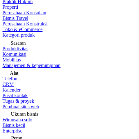
Praktik Hukum
Properti
Perusahaan Konsultan
Bisnis Travel
Perusahaan Konstruksi
Toko & eCommerce
Kategori produk
Sasaran
Produktivitas
Komunikasi
Mobilitas
Manajemen & kepemimpinan
Alat
Telefoni
CRM
Kalender
Pusat kontak
Tugas & proyek
Pembuat situs web
Ukuran bisnis
Wirausaha solo
Bisnis kecil
Enterprise
Peran