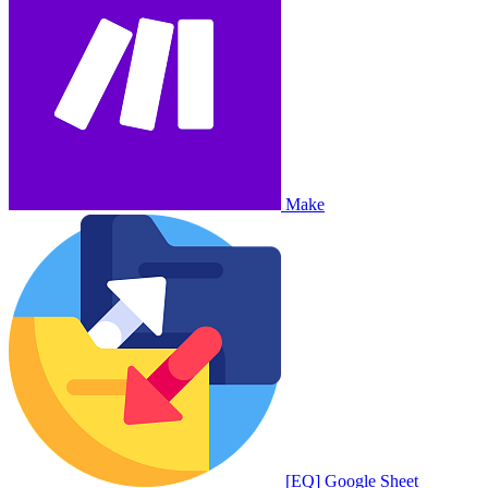
Make
[EQ] Google Sheet