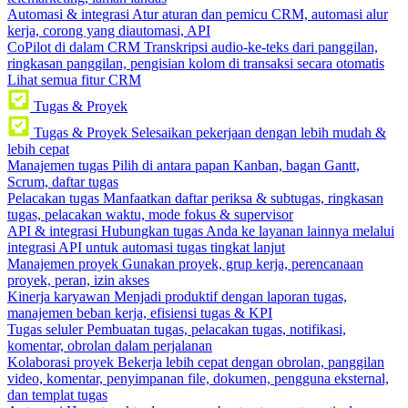
Automasi & integrasi
Atur aturan dan pemicu CRM, automasi alur
kerja, corong yang diautomasi, API
CoPilot di dalam CRM
Transkripsi audio-ke-teks dari panggilan,
ringkasan panggilan, pengisian kolom di transaksi secara otomatis
Lihat semua fitur CRM
Tugas & Proyek
Tugas & Proyek
Selesaikan pekerjaan dengan lebih mudah &
lebih cepat
Manajemen tugas
Pilih di antara papan Kanban, bagan Gantt,
Scrum, daftar tugas
Pelacakan tugas
Manfaatkan daftar periksa & subtugas, ringkasan
tugas, pelacakan waktu, mode fokus & supervisor
API & integrasi
Hubungkan tugas Anda ke layanan lainnya melalui
integrasi API untuk automasi tugas tingkat lanjut
Manajemen proyek
Gunakan proyek, grup kerja, perencanaan
proyek, peran, izin akses
Kinerja karyawan
Menjadi produktif dengan laporan tugas,
manajemen beban kerja, efisiensi tugas & KPI
Tugas seluler
Pembuatan tugas, pelacakan tugas, notifikasi,
komentar, obrolan dalam perjalanan
Kolaborasi proyek
Bekerja lebih cepat dengan obrolan, panggilan
video, komentar, penyimpanan file, dokumen, pengguna eksternal,
dan templat tugas