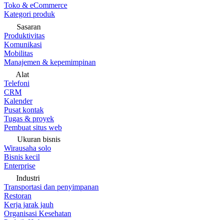
Toko & eCommerce
Kategori produk
Sasaran
Produktivitas
Komunikasi
Mobilitas
Manajemen & kepemimpinan
Alat
Telefoni
CRM
Kalender
Pusat kontak
Tugas & proyek
Pembuat situs web
Ukuran bisnis
Wirausaha solo
Bisnis kecil
Enterprise
Industri
Transportasi dan penyimpanan
Restoran
Kerja jarak jauh
Organisasi Kesehatan