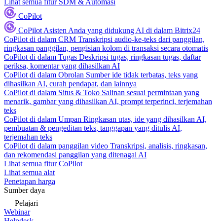
Lihat semua fitur SDM & Automasi
CoPilot
CoPilot
Asisten Anda yang didukung AI di dalam Bitrix24
CoPilot di dalam CRM
Transkripsi audio-ke-teks dari panggilan,
ringkasan panggilan, pengisian kolom di transaksi secara otomatis
CoPilot di dalam Tugas
Deskripsi tugas, ringkasan tugas, daftar
periksa, komentar yang dihasilkan AI
CoPilot di dalam Obrolan
Sumber ide tidak terbatas, teks yang
dihasilkan AI, curah pendapat, dan lainnya
CoPilot di dalam Situs & Toko
Salinan sesuai permintaan yang
menarik, gambar yang dihasilkan AI, prompt terperinci, terjemahan
teks
CoPilot di dalam Umpan
Ringkasan utas, ide yang dihasilkan AI,
pembuatan & pengeditan teks, tanggapan yang ditulis AI,
terjemahan teks
CoPilot di dalam panggilan video
Transkripsi, analisis, ringkasan,
dan rekomendasi panggilan yang ditenagai AI
Lihat semua fitur CoPilot
Lihat semua alat
Penetapan harga
Sumber daya
Pelajari
Webinar
Helpdesk