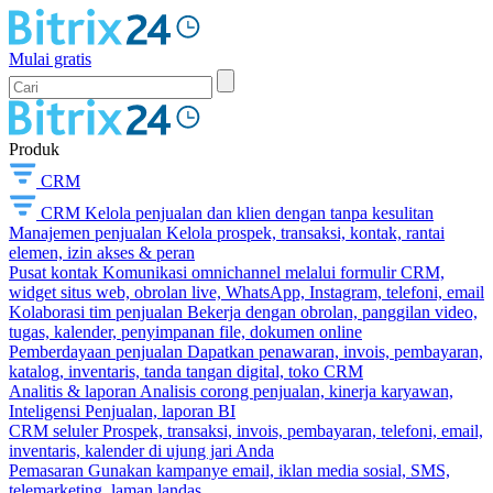
Mulai gratis
Produk
CRM
CRM
Kelola penjualan dan klien dengan tanpa kesulitan
Manajemen penjualan
Kelola prospek, transaksi, kontak, rantai
elemen, izin akses & peran
Pusat kontak
Komunikasi omnichannel melalui formulir CRM,
widget situs web, obrolan live, WhatsApp, Instagram, telefoni, email
Kolaborasi tim penjualan
Bekerja dengan obrolan, panggilan video,
tugas, kalender, penyimpanan file, dokumen online
Pemberdayaan penjualan
Dapatkan penawaran, invois, pembayaran,
katalog, inventaris, tanda tangan digital, toko CRM
Analitis & laporan
Analisis corong penjualan, kinerja karyawan,
Inteligensi Penjualan, laporan BI
CRM seluler
Prospek, transaksi, invois, pembayaran, telefoni, email,
inventaris, kalender di ujung jari Anda
Pemasaran
Gunakan kampanye email, iklan media sosial, SMS,
telemarketing, laman landas