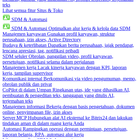
teks
Lihat semua fitur Situs & Toko
SDM & Automasi
SDM & Automasi
Optimalkan alur kerja & kelola data SDM
Manajemen karyawan
Gunakan profil karyawan, struktur
perusahaan, izin akses, Active Directory
Budaya & keterlibatan
Dapatkan berita perusahaan, jajak pendapat,
lencana apresiasi, tag, notifikasi pribadi
SDM seluler
Obrolan, panggilan video, profil karyawan,
persetujuan, notifikasi selama dalam perjalanan
Manajemen kerja
Lacak kinerja karyawan dengan KPI, laporan
kerja, tampilan supervisor
Komunikasi internal
Berkomunikasi via video pengumuman, memo,
obrolan publik dan privat
CoPilot di dalam Umpan
Ringkasan utas, ide yang dihasilkan AI,
pembuatan & pengeditan teks, tanggapan yang ditulis AI,
terjemahan teks
Manajemen informasi
Bekerja dengan basis pengetahuan, dokumen
online, penyimpanan file, izin akses
Server MCP
Hubungkan alat AI eksternal ke Bitrix24 dan lakukan
tindakan aman di dalam ruang kerja Anda
Automasi
Rampingkan operasi dengan permintaan, persetujuan,
laporan belanja, RPA, automasi alur kerja