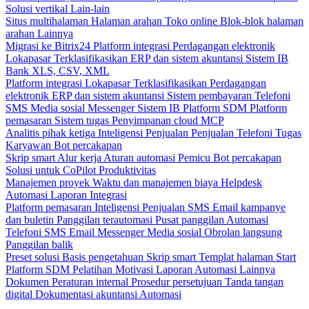
Solusi vertikal
Lain-lain
Situs multihalaman
Halaman arahan
Toko online
Blok-blok halaman
arahan
Lainnya
Migrasi ke Bitrix24
Platform integrasi
Perdagangan elektronik
Lokapasar
Terklasifikasikan
ERP dan sistem akuntansi
Sistem IB
Bank
XLS, CSV, XML
Platform integrasi
Lokapasar
Terklasifikasikan
Perdagangan
elektronik
ERP dan sistem akuntansi
Sistem pembayaran
Telefoni
SMS
Media sosial
Messenger
Sistem IB
Platform SDM
Platform
pemasaran
Sistem tugas
Penyimpanan cloud
MCP
Analitis pihak ketiga
Inteligensi Penjualan
Penjualan
Telefoni
Tugas
Karyawan
Bot percakapan
Skrip smart
Alur kerja
Aturan automasi
Pemicu
Bot percakapan
Solusi untuk CoPilot
Produktivitas
Manajemen proyek
Waktu dan manajemen biaya
Helpdesk
Automasi
Laporan
Integrasi
Platform pemasaran
Inteligensi Penjualan
SMS
Email kampanye
dan buletin
Panggilan terautomasi
Pusat panggilan
Automasi
Telefoni
SMS
Email
Messenger
Media sosial
Obrolan langsung
Panggilan balik
Preset solusi
Basis pengetahuan
Skrip smart
Templat halaman Start
Platform SDM
Pelatihan
Motivasi
Laporan
Automasi
Lainnya
Dokumen
Peraturan internal
Prosedur persetujuan
Tanda tangan
digital
Dokumentasi akuntansi
Automasi