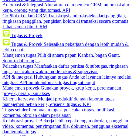
Automasi & integrasi
Atur aturan dan pemicu CRM, automasi alur
kerja, corong yang diautomasi, API
CoPilot di dalam CRM
Transkripsi audio-ke-teks dari panggilan,
ringkasan panggilan, pengisian kolom di transaksi secara otomatis
Lihat semua fitur CRM
Tugas & Proyek
Tugas & Proyek
Selesaikan pekerjaan dengan lebih mudah &
lebih cepat
Manajemen tugas
Pilih di antara papan Kanban, bagan Gantt,
Scrum, daftar tugas
Pelacakan tugas
Manfaatkan daftar periksa & subtugas, ringkasan
tugas, pelacakan waktu, mode fokus & supervisor
API & integrasi
Hubungkan tugas Anda ke layanan lainnya melalui
integrasi API untuk automasi tugas tingkat lanjut
Manajemen proyek
Gunakan proyek, grup kerja, perencanaan
proyek, peran, izin akses
Kinerja karyawan
Menjadi produktif dengan laporan tugas,
manajemen beban kerja, efisiensi tugas & KPI
Tugas seluler
Pembuatan tugas, pelacakan tugas, notifikasi,
komentar, obrolan dalam perjalanan
Kolaborasi proyek
Bekerja lebih cepat dengan obrolan, panggilan
video, komentar, penyimpanan file, dokumen, pengguna eksternal,
dan templat tugas