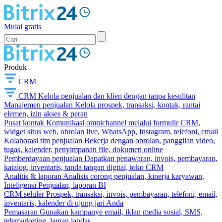
Mulai gratis
Produk
CRM
CRM
Kelola penjualan dan klien dengan tanpa kesulitan
Manajemen penjualan
Kelola prospek, transaksi, kontak, rantai
elemen, izin akses & peran
Pusat kontak
Komunikasi omnichannel melalui formulir CRM,
widget situs web, obrolan live, WhatsApp, Instagram, telefoni, email
Kolaborasi tim penjualan
Bekerja dengan obrolan, panggilan video,
tugas, kalender, penyimpanan file, dokumen online
Pemberdayaan penjualan
Dapatkan penawaran, invois, pembayaran,
katalog, inventaris, tanda tangan digital, toko CRM
Analitis & laporan
Analisis corong penjualan, kinerja karyawan,
Inteligensi Penjualan, laporan BI
CRM seluler
Prospek, transaksi, invois, pembayaran, telefoni, email,
inventaris, kalender di ujung jari Anda
Pemasaran
Gunakan kampanye email, iklan media sosial, SMS,
telemarketing, laman landas