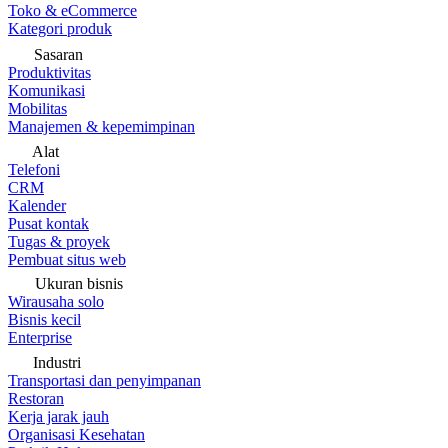
Toko & eCommerce
Kategori produk
Sasaran
Produktivitas
Komunikasi
Mobilitas
Manajemen & kepemimpinan
Alat
Telefoni
CRM
Kalender
Pusat kontak
Tugas & proyek
Pembuat situs web
Ukuran bisnis
Wirausaha solo
Bisnis kecil
Enterprise
Industri
Transportasi dan penyimpanan
Restoran
Kerja jarak jauh
Organisasi Kesehatan