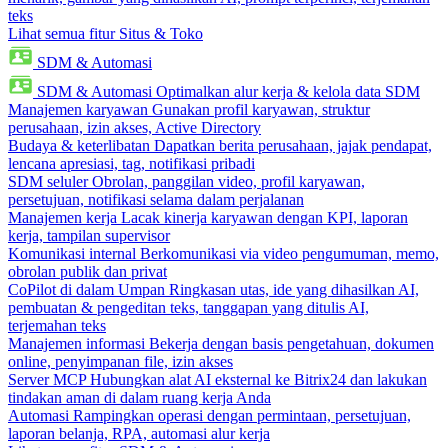
teks
Lihat semua fitur Situs & Toko
SDM & Automasi
SDM & Automasi
Optimalkan alur kerja & kelola data SDM
Manajemen karyawan
Gunakan profil karyawan, struktur
perusahaan, izin akses, Active Directory
Budaya & keterlibatan
Dapatkan berita perusahaan, jajak pendapat,
lencana apresiasi, tag, notifikasi pribadi
SDM seluler
Obrolan, panggilan video, profil karyawan,
persetujuan, notifikasi selama dalam perjalanan
Manajemen kerja
Lacak kinerja karyawan dengan KPI, laporan
kerja, tampilan supervisor
Komunikasi internal
Berkomunikasi via video pengumuman, memo,
obrolan publik dan privat
CoPilot di dalam Umpan
Ringkasan utas, ide yang dihasilkan AI,
pembuatan & pengeditan teks, tanggapan yang ditulis AI,
terjemahan teks
Manajemen informasi
Bekerja dengan basis pengetahuan, dokumen
online, penyimpanan file, izin akses
Server MCP
Hubungkan alat AI eksternal ke Bitrix24 dan lakukan
tindakan aman di dalam ruang kerja Anda
Automasi
Rampingkan operasi dengan permintaan, persetujuan,
laporan belanja, RPA, automasi alur kerja