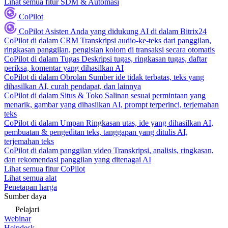
Lihat semua fitur SDM & Automasi
CoPilot
CoPilot
Asisten Anda yang didukung AI di dalam Bitrix24
CoPilot di dalam CRM
Transkripsi audio-ke-teks dari panggilan,
ringkasan panggilan, pengisian kolom di transaksi secara otomatis
CoPilot di dalam Tugas
Deskripsi tugas, ringkasan tugas, daftar
periksa, komentar yang dihasilkan AI
CoPilot di dalam Obrolan
Sumber ide tidak terbatas, teks yang
dihasilkan AI, curah pendapat, dan lainnya
CoPilot di dalam Situs & Toko
Salinan sesuai permintaan yang
menarik, gambar yang dihasilkan AI, prompt terperinci, terjemahan
teks
CoPilot di dalam Umpan
Ringkasan utas, ide yang dihasilkan AI,
pembuatan & pengeditan teks, tanggapan yang ditulis AI,
terjemahan teks
CoPilot di dalam panggilan video
Transkripsi, analisis, ringkasan,
dan rekomendasi panggilan yang ditenagai AI
Lihat semua fitur CoPilot
Lihat semua alat
Penetapan harga
Sumber daya
Pelajari
Webinar
Helpdesk