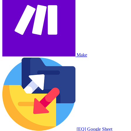
Make
[EQ] Google Sheet