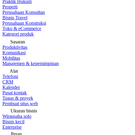
Praktik Hukum
Properti
Perusahaan Konsultan
Bisnis Travel
Perusahaan Konstruksi
Toko & eCommerce
Kategori produk
Sasaran
Produktivitas
Komunikasi
Mobilitas
Manajemen & kepemimpinan
Alat
Telefoni
CRM
Kalender
Pusat kontak
Tugas & proyek
Pembuat situs web
Ukuran bisnis
Wirausaha solo
Bisnis kecil
Enterprise
Peran