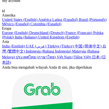
My account
id
Amerika
United States (English)
América Latina (Español)
Brasil (Português)
México (Español)
Colombia (Español)
Eropa
Europe (English)
Deutschland (Deutsch)
France (Français)
Polska
(Polski)
Italia (Italiano)
United Kingdom (English)
Asia
India (English)
UAE (عربي)
Türkiye (Türkçe)
中国 (简体中文)
台
灣 (繁體中文)
Indonesia (Bahasa Indonesia)
Malaysia (Bahasa
Melayu)
ประเทศไทย (ภาษาไทย)
Việt Nam (Tiếng Việt)
日本 (日
本語)
Anda bisa mengubah wilayah Anda di sini, jika diperlukan