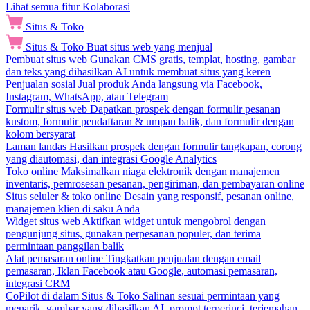
Lihat semua fitur Kolaborasi
Situs & Toko
Situs & Toko
Buat situs web yang menjual
Pembuat situs web
Gunakan CMS gratis, templat, hosting, gambar
dan teks yang dihasilkan AI untuk membuat situs yang keren
Penjualan sosial
Jual produk Anda langsung via Facebook,
Instagram, WhatsApp, atau Telegram
Formulir situs web
Dapatkan prospek dengan formulir pesanan
kustom, formulir pendaftaran & umpan balik, dan formulir dengan
kolom bersyarat
Laman landas
Hasilkan prospek dengan formulir tangkapan, corong
yang diautomasi, dan integrasi Google Analytics
Toko online
Maksimalkan niaga elektronik dengan manajemen
inventaris, pemrosesan pesanan, pengiriman, dan pembayaran online
Situs seluler & toko online
Desain yang responsif, pesanan online,
manajemen klien di saku Anda
Widget situs web
Aktifkan widget untuk mengobrol dengan
pengunjung situs, gunakan perpesanan populer, dan terima
permintaan panggilan balik
Alat pemasaran online
Tingkatkan penjualan dengan email
pemasaran, Iklan Facebook atau Google, automasi pemasaran,
integrasi CRM
CoPilot di dalam Situs & Toko
Salinan sesuai permintaan yang
menarik, gambar yang dihasilkan AI, prompt terperinci, terjemahan