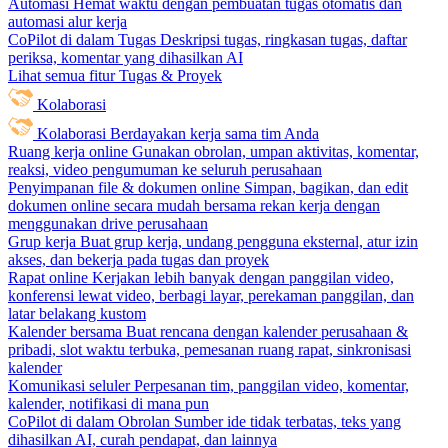
Automasi
Hemat waktu dengan pembuatan tugas otomatis dan
automasi alur kerja
CoPilot di dalam Tugas
Deskripsi tugas, ringkasan tugas, daftar
periksa, komentar yang dihasilkan AI
Lihat semua fitur Tugas & Proyek
Kolaborasi
Kolaborasi
Berdayakan kerja sama tim Anda
Ruang kerja online
Gunakan obrolan, umpan aktivitas, komentar,
reaksi, video pengumuman ke seluruh perusahaan
Penyimpanan file & dokumen online
Simpan, bagikan, dan edit
dokumen online secara mudah bersama rekan kerja dengan
menggunakan drive perusahaan
Grup kerja
Buat grup kerja, undang pengguna eksternal, atur izin
akses, dan bekerja pada tugas dan proyek
Rapat online
Kerjakan lebih banyak dengan panggilan video,
konferensi lewat video, berbagi layar, perekaman panggilan, dan
latar belakang kustom
Kalender bersama
Buat rencana dengan kalender perusahaan &
pribadi, slot waktu terbuka, pemesanan ruang rapat, sinkronisasi
kalender
Komunikasi seluler
Perpesanan tim, panggilan video, komentar,
kalender, notifikasi di mana pun
CoPilot di dalam Obrolan
Sumber ide tidak terbatas, teks yang
dihasilkan AI, curah pendapat, dan lainnya