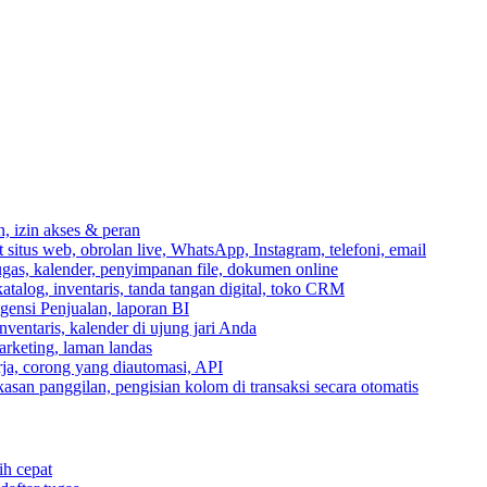
n, izin akses & peran
itus web, obrolan live, WhatsApp, Instagram, telefoni, email
ugas, kalender, penyimpanan file, dokumen online
talog, inventaris, tanda tangan digital, toko CRM
igensi Penjualan, laporan BI
inventaris, kalender di ujung jari Anda
rketing, laman landas
ja, corong yang diautomasi, API
gkasan panggilan, pengisian kolom di transaksi secara otomatis
ih cepat