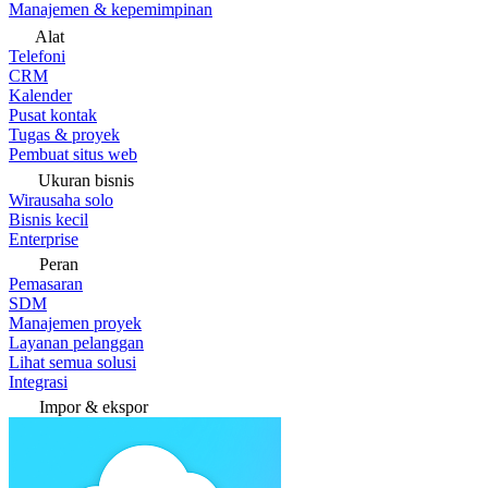
Manajemen & kepemimpinan
Alat
Telefoni
CRM
Kalender
Pusat kontak
Tugas & proyek
Pembuat situs web
Ukuran bisnis
Wirausaha solo
Bisnis kecil
Enterprise
Peran
Pemasaran
SDM
Manajemen proyek
Layanan pelanggan
Lihat semua solusi
Integrasi
Impor & ekspor