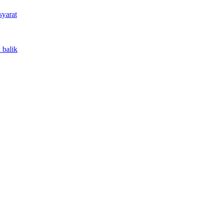
syarat
 balik