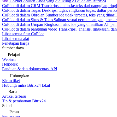
CoPilot
Asisten Anda yang didukung AI di dalam Bitrix24
CoPilot di dalam CRM
Transkripsi audio-ke-teks dari panggilan, rin
CoPilot di dalam Tugas
Deskripsi tugas, ringkasan tugas, daftar peri
CoPilot di dalam Obrolan
Sumber ide tidak terbatas, teks yang dihasi
CoPilot di dalam Situs & Toko
Salinan sesuai permintaan yang menari
CoPilot di dalam Umpan
Ringkasan utas, ide yang dihasilkan AI, pem
CoPilot di dalam panggilan video
Transkripsi, analisis, ringkasan, d
Lihat semua fitur CoPilot
Lihat semua alat
Penetapan harga
Sumber daya
Pelajari
Webinar
Helpdesk
Panduan & dan dokumentasi API
Hubungkan
Kirim tiket
Hubungi mitra Bitrix24 lokal
Baca
Artikel terbaru
Tip & pembaruan Bitrix24
Solusi
Peran
Pemasaran