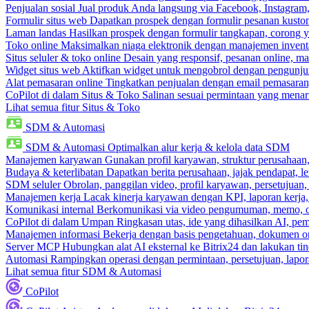
Penjualan sosial
Jual produk Anda langsung via Facebook, Instagram
Formulir situs web
Dapatkan prospek dengan formulir pesanan kustom
Laman landas
Hasilkan prospek dengan formulir tangkapan, corong y
Toko online
Maksimalkan niaga elektronik dengan manajemen inventa
Situs seluler & toko online
Desain yang responsif, pesanan online, m
Widget situs web
Aktifkan widget untuk mengobrol dengan pengunjung
Alat pemasaran online
Tingkatkan penjualan dengan email pemasaran
CoPilot di dalam Situs & Toko
Salinan sesuai permintaan yang menari
Lihat semua fitur Situs & Toko
SDM & Automasi
SDM & Automasi
Optimalkan alur kerja & kelola data SDM
Manajemen karyawan
Gunakan profil karyawan, struktur perusahaan, 
Budaya & keterlibatan
Dapatkan berita perusahaan, jajak pendapat, len
SDM seluler
Obrolan, panggilan video, profil karyawan, persetujuan,
Manajemen kerja
Lacak kinerja karyawan dengan KPI, laporan kerja,
Komunikasi internal
Berkomunikasi via video pengumuman, memo, ob
CoPilot di dalam Umpan
Ringkasan utas, ide yang dihasilkan AI, pem
Manajemen informasi
Bekerja dengan basis pengetahuan, dokumen onl
Server MCP
Hubungkan alat AI eksternal ke Bitrix24 dan lakukan t
Automasi
Rampingkan operasi dengan permintaan, persetujuan, lapora
Lihat semua fitur SDM & Automasi
CoPilot