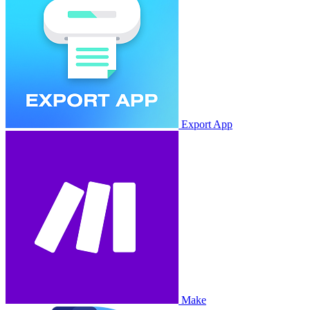
Export App
Make