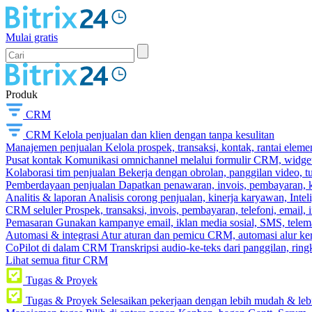
Mulai gratis
Produk
CRM
CRM
Kelola penjualan dan klien dengan tanpa kesulitan
Manajemen penjualan
Kelola prospek, transaksi, kontak, rantai eleme
Pusat kontak
Komunikasi omnichannel melalui formulir CRM, widget s
Kolaborasi tim penjualan
Bekerja dengan obrolan, panggilan video, t
Pemberdayaan penjualan
Dapatkan penawaran, invois, pembayaran, ka
Analitis & laporan
Analisis corong penjualan, kinerja karyawan, Intel
CRM seluler
Prospek, transaksi, invois, pembayaran, telefoni, email, 
Pemasaran
Gunakan kampanye email, iklan media sosial, SMS, telema
Automasi & integrasi
Atur aturan dan pemicu CRM, automasi alur ker
CoPilot di dalam CRM
Transkripsi audio-ke-teks dari panggilan, rin
Lihat semua fitur CRM
Tugas & Proyek
Tugas & Proyek
Selesaikan pekerjaan dengan lebih mudah & leb