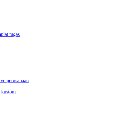
plat tugas
ive perusahaan
g kustom