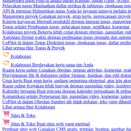
Manajemen tugas
Pilih di antara papan Kanban, bagan Gantt, Scrum, 
Pelacakan tugas
Manfaatkan daftar periksa & subtugas, ringkasan tu
API & integrasi
Hubungkan tugas Anda ke layanan lainnya melalui int
Manajemen proyek
Gunakan proyek, grup kerja, perencanaan proyek, 
Kinerja karyawan
Menjadi produktif dengan laporan tugas, manajemen
Tugas seluler
Pembuatan tugas, pelacakan tugas, notifikasi, komentar
Kolaborasi proyek
Bekerja lebih cepat dengan obrolan, panggilan vi
Automasi
Hemat waktu dengan pembuatan tugas otomatis dan automas
CoPilot di dalam Tugas
Deskripsi tugas, ringkasan tugas, daftar peri
Lihat semua fitur Tugas & Proyek
Kolaborasi
Kolaborasi
Berdayakan kerja sama tim Anda
Ruang kerja online
Gunakan obrolan, umpan aktivitas, komentar, rea
Penyimpanan file & dokumen online
Simpan, bagikan, dan edit dok
Grup kerja
Buat grup kerja, undang pengguna eksternal, atur izin aks
Rapat online
Kerjakan lebih banyak dengan panggilan video, konferen
Kalender bersama
Buat rencana dengan kalender perusahaan & pribadi
Komunikasi seluler
Perpesanan tim, panggilan video, komentar, kalend
CoPilot di dalam Obrolan
Sumber ide tidak terbatas, teks yang dihasi
Lihat semua fitur Kolaborasi
Situs & Toko
Situs & Toko
Buat situs web yang menjual
Pembuat situs web
Gunakan CMS gratis, templat, hosting, gambar da