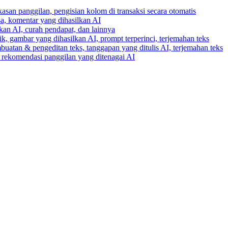
gkasan panggilan, pengisian kolom di transaksi secara otomatis
ksa, komentar yang dihasilkan AI
lkan AI, curah pendapat, dan lainnya
k, gambar yang dihasilkan AI, prompt terperinci, terjemahan teks
buatan & pengeditan teks, tanggapan yang ditulis AI, terjemahan teks
an rekomendasi panggilan yang ditenagai AI