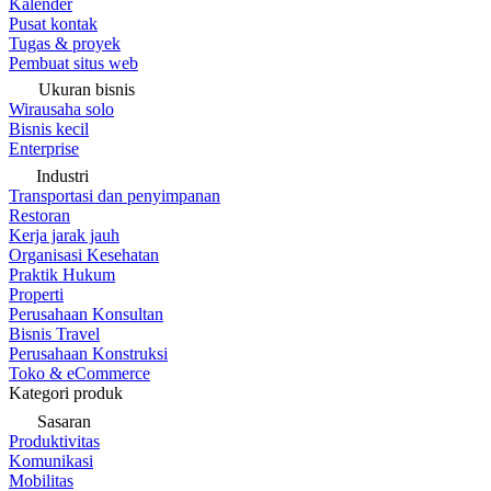
Kalender
Pusat kontak
Tugas & proyek
Pembuat situs web
Ukuran bisnis
Wirausaha solo
Bisnis kecil
Enterprise
Industri
Transportasi dan penyimpanan
Restoran
Kerja jarak jauh
Organisasi Kesehatan
Praktik Hukum
Properti
Perusahaan Konsultan
Bisnis Travel
Perusahaan Konstruksi
Toko & eCommerce
Kategori produk
Sasaran
Produktivitas
Komunikasi
Mobilitas