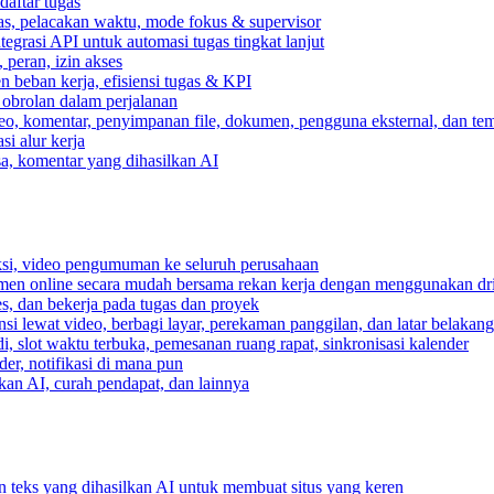
daftar tugas
gas, pelacakan waktu, mode fokus & supervisor
egrasi API untuk automasi tugas tingkat lanjut
peran, izin akses
 beban kerja, efisiensi tugas & KPI
, obrolan dalam perjalanan
deo, komentar, penyimpanan file, dokumen, pengguna eksternal, dan tem
i alur kerja
ksa, komentar yang dihasilkan AI
ksi, video pengumuman ke seluruh perusahaan
umen online secara mudah bersama rekan kerja dengan menggunakan dr
es, dan bekerja pada tugas dan proyek
si lewat video, berbagi layar, perekaman panggilan, dan latar belakan
, slot waktu terbuka, pemesanan ruang rapat, sinkronisasi kalender
er, notifikasi di mana pun
lkan AI, curah pendapat, dan lainnya
n teks yang dihasilkan AI untuk membuat situs yang keren