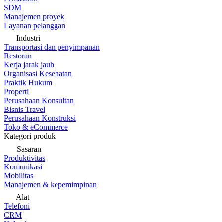
SDM
Manajemen proyek
Layanan pelanggan
Industri
Transportasi dan penyimpanan
Restoran
Kerja jarak jauh
Organisasi Kesehatan
Praktik Hukum
Properti
Perusahaan Konsultan
Bisnis Travel
Perusahaan Konstruksi
Toko & eCommerce
Kategori produk
Sasaran
Produktivitas
Komunikasi
Mobilitas
Manajemen & kepemimpinan
Alat
Telefoni
CRM