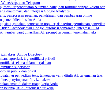
, WhatsApp, atau Telegram
, formulir pendaftaran & umpan balik, dan formulir dengan kolom ber
ang diautomasi, dan integrasi Google Analytics
ris, pemrosesan pesanan, pengiriman, dan pembayaran online
anajemen klien di saku Anda
 situs, gunakan perpesanan populer, dan terima permintaan panggilan
, Iklan Facebook atau Google, automasi pemasaran, integrasi CRM
k, gambar yang dihasilkan AI, prompt terperinci, terjemahan teks
izin akses, Active Directory
cana apresiasi, tag, notifikasi pribadi
 notifikasi selama dalam perjalanan
 tampilan supervisor
rolan publik dan privat
buatan & pengeditan teks, tanggapan yang ditulis AI, terjemahan teks
ine, penyimpanan file, izin akses
indakan aman di dalam ruang kerja Anda
n belanja, RPA, automasi alur kerja