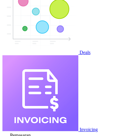
Deals
Invoicing
Pemasaran