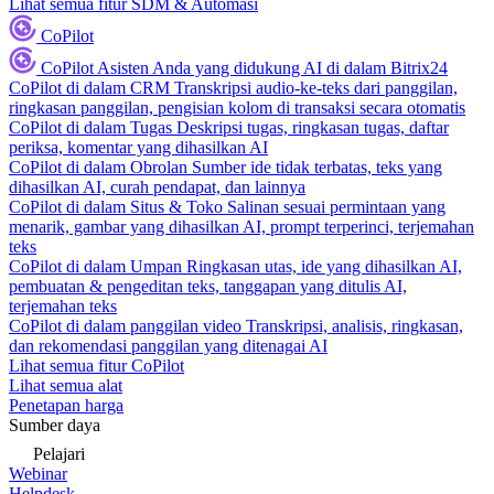
Lihat semua fitur SDM & Automasi
CoPilot
CoPilot
Asisten Anda yang didukung AI di dalam Bitrix24
CoPilot di dalam CRM
Transkripsi audio-ke-teks dari panggilan,
ringkasan panggilan, pengisian kolom di transaksi secara otomatis
CoPilot di dalam Tugas
Deskripsi tugas, ringkasan tugas, daftar
periksa, komentar yang dihasilkan AI
CoPilot di dalam Obrolan
Sumber ide tidak terbatas, teks yang
dihasilkan AI, curah pendapat, dan lainnya
CoPilot di dalam Situs & Toko
Salinan sesuai permintaan yang
menarik, gambar yang dihasilkan AI, prompt terperinci, terjemahan
teks
CoPilot di dalam Umpan
Ringkasan utas, ide yang dihasilkan AI,
pembuatan & pengeditan teks, tanggapan yang ditulis AI,
terjemahan teks
CoPilot di dalam panggilan video
Transkripsi, analisis, ringkasan,
dan rekomendasi panggilan yang ditenagai AI
Lihat semua fitur CoPilot
Lihat semua alat
Penetapan harga
Sumber daya
Pelajari
Webinar
Helpdesk