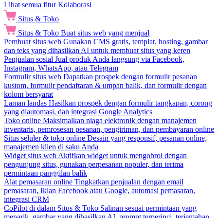
Lihat semua fitur Kolaborasi
Situs & Toko
Situs & Toko
Buat situs web yang menjual
Pembuat situs web
Gunakan CMS gratis, templat, hosting, gambar
dan teks yang dihasilkan AI untuk membuat situs yang keren
Penjualan sosial
Jual produk Anda langsung via Facebook,
Instagram, WhatsApp, atau Telegram
Formulir situs web
Dapatkan prospek dengan formulir pesanan
kustom, formulir pendaftaran & umpan balik, dan formulir dengan
kolom bersyarat
Laman landas
Hasilkan prospek dengan formulir tangkapan, corong
yang diautomasi, dan integrasi Google Analytics
Toko online
Maksimalkan niaga elektronik dengan manajemen
inventaris, pemrosesan pesanan, pengiriman, dan pembayaran online
Situs seluler & toko online
Desain yang responsif, pesanan online,
manajemen klien di saku Anda
Widget situs web
Aktifkan widget untuk mengobrol dengan
pengunjung situs, gunakan perpesanan populer, dan terima
permintaan panggilan balik
Alat pemasaran online
Tingkatkan penjualan dengan email
pemasaran, Iklan Facebook atau Google, automasi pemasaran,
integrasi CRM
CoPilot di dalam Situs & Toko
Salinan sesuai permintaan yang
menarik, gambar yang dihasilkan AI, prompt terperinci, terjemahan