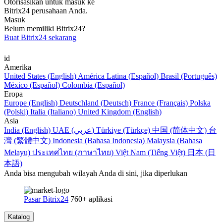
Otorisasikan untuk masuk ke
Bitrix24 perusahaan Anda.
Masuk
Belum memiliki Bitrix24?
Buat Bitrix24 sekarang
id
Amerika
United States (English)
América Latina (Español)
Brasil (Português)
México (Español)
Colombia (Español)
Eropa
Europe (English)
Deutschland (Deutsch)
France (Français)
Polska
(Polski)
Italia (Italiano)
United Kingdom (English)
Asia
India (English)
UAE (عربي)
Türkiye (Türkçe)
中国 (简体中文)
台
灣 (繁體中文)
Indonesia (Bahasa Indonesia)
Malaysia (Bahasa
Melayu)
ประเทศไทย (ภาษาไทย)
Việt Nam (Tiếng Việt)
日本 (日
本語)
Anda bisa mengubah wilayah Anda di sini, jika diperlukan
Pasar Bitrix24
760+ aplikasi
Katalog