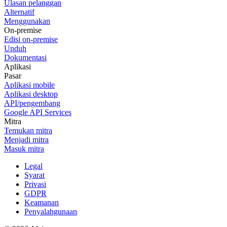
Ulasan pelanggan
Alternatif
Menggunakan
On-premise
Edisi on-premise
Unduh
Dokumentasi
Aplikasi
Pasar
Aplikasi mobile
Aplikasi desktop
API/pengembang
Google API Services
Mitra
Temukan mitra
Menjadi mitra
Masuk mitra
Legal
Syarat
Privasi
GDPR
Keamanan
Penyalahgunaan