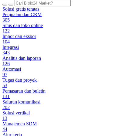
Solusi gratis teratas
Penjualan dan CRM
305
Situs dan toko online
122
Impor dan ekspor
104
Integrasi
343
Analitis dan laporan
126
Automasi
97
Tugas dan proyek
53
Pemasaran dan buletin
131
Saluran komunikasi
202
Solusi vertikal
13
Manajemen SDM
44
Alur kerja