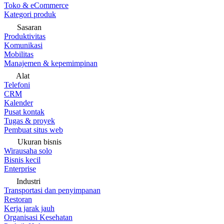
Toko & eCommerce
Kategori produk
Sasaran
Produktivitas
Komunikasi
Mobilitas
Manajemen & kepemimpinan
Alat
Telefoni
CRM
Kalender
Pusat kontak
Tugas & proyek
Pembuat situs web
Ukuran bisnis
Wirausaha solo
Bisnis kecil
Enterprise
Industri
Transportasi dan penyimpanan
Restoran
Kerja jarak jauh
Organisasi Kesehatan