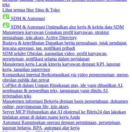
teks
Lihat semua fitur Situs & Toko
SDM & Automasi
SDM & Automasi
Optimalkan alur kerja & kelola data SDM
Manajemen karyawan
Gunakan profil karyawan, struktur
perusahaan, izin akses, Active Directory
Budaya & keterlibatan
Dapatkan berita perusahaan, jajak pendapat,
lencana apresiasi, tag, notifikasi pribadi
SDM seluler
Obrolan, panggilan video, profil karyawan,
persetujuan, notifikasi selama dalam perjalanan
Manajemen kerja
Lacak kinerja karyawan dengan KPI, laporan
kerja, tampilan supervisor
Komunikasi internal
Berkomunikasi via video pengumuman, memo,
obrolan publik dan privat
CoPilot di dalam Umpan
Ringkasan utas, ide yang dihasilkan AI,
pembuatan & pengeditan teks, tanggapan yang ditulis AI,
terjemahan teks
Manajemen informasi
Bekerja dengan basis pengetahuan, dokumen
online, penyimpanan file, izin akses
Server MCP
Hubungkan alat AI eksternal ke Bitrix24 dan lakukan
tindakan aman di dalam ruang kerja Anda
Automasi
Rampingkan operasi dengan permintaan, persetujuan,
laporan belanja, RPA, automasi alur kerja