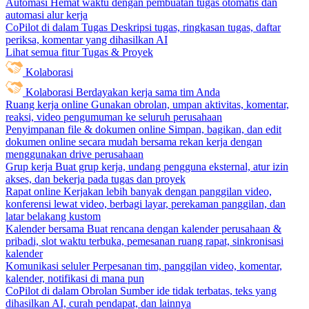
Automasi
Hemat waktu dengan pembuatan tugas otomatis dan
automasi alur kerja
CoPilot di dalam Tugas
Deskripsi tugas, ringkasan tugas, daftar
periksa, komentar yang dihasilkan AI
Lihat semua fitur Tugas & Proyek
Kolaborasi
Kolaborasi
Berdayakan kerja sama tim Anda
Ruang kerja online
Gunakan obrolan, umpan aktivitas, komentar,
reaksi, video pengumuman ke seluruh perusahaan
Penyimpanan file & dokumen online
Simpan, bagikan, dan edit
dokumen online secara mudah bersama rekan kerja dengan
menggunakan drive perusahaan
Grup kerja
Buat grup kerja, undang pengguna eksternal, atur izin
akses, dan bekerja pada tugas dan proyek
Rapat online
Kerjakan lebih banyak dengan panggilan video,
konferensi lewat video, berbagi layar, perekaman panggilan, dan
latar belakang kustom
Kalender bersama
Buat rencana dengan kalender perusahaan &
pribadi, slot waktu terbuka, pemesanan ruang rapat, sinkronisasi
kalender
Komunikasi seluler
Perpesanan tim, panggilan video, komentar,
kalender, notifikasi di mana pun
CoPilot di dalam Obrolan
Sumber ide tidak terbatas, teks yang
dihasilkan AI, curah pendapat, dan lainnya