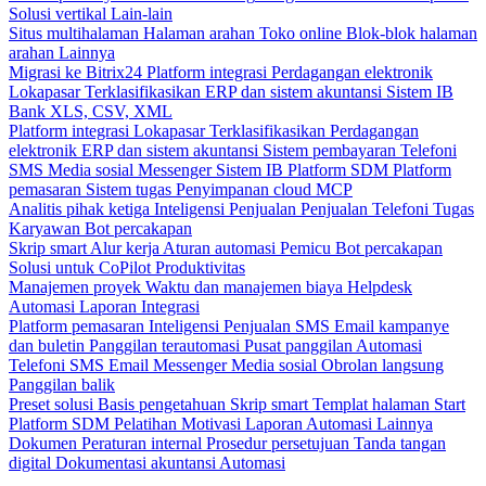
Solusi vertikal
Lain-lain
Situs multihalaman
Halaman arahan
Toko online
Blok-blok halaman
arahan
Lainnya
Migrasi ke Bitrix24
Platform integrasi
Perdagangan elektronik
Lokapasar
Terklasifikasikan
ERP dan sistem akuntansi
Sistem IB
Bank
XLS, CSV, XML
Platform integrasi
Lokapasar
Terklasifikasikan
Perdagangan
elektronik
ERP dan sistem akuntansi
Sistem pembayaran
Telefoni
SMS
Media sosial
Messenger
Sistem IB
Platform SDM
Platform
pemasaran
Sistem tugas
Penyimpanan cloud
MCP
Analitis pihak ketiga
Inteligensi Penjualan
Penjualan
Telefoni
Tugas
Karyawan
Bot percakapan
Skrip smart
Alur kerja
Aturan automasi
Pemicu
Bot percakapan
Solusi untuk CoPilot
Produktivitas
Manajemen proyek
Waktu dan manajemen biaya
Helpdesk
Automasi
Laporan
Integrasi
Platform pemasaran
Inteligensi Penjualan
SMS
Email kampanye
dan buletin
Panggilan terautomasi
Pusat panggilan
Automasi
Telefoni
SMS
Email
Messenger
Media sosial
Obrolan langsung
Panggilan balik
Preset solusi
Basis pengetahuan
Skrip smart
Templat halaman Start
Platform SDM
Pelatihan
Motivasi
Laporan
Automasi
Lainnya
Dokumen
Peraturan internal
Prosedur persetujuan
Tanda tangan
digital
Dokumentasi akuntansi
Automasi