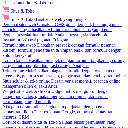
Lihat semua fitur Kolaborasi
Situs & Toko
Situs & Toko
Buat situs web yang menjual
Pembuat situs web
Gunakan CMS gratis, templat, hosting, gambar
dan teks yang dihasilkan AI untuk membuat situs yang keren
Penjualan sosial
Jual produk Anda langsung via Facebook,
Instagram, WhatsApp, atau Telegram
Formulir situs web
Dapatkan prospek dengan formulir pesanan
kustom, formulir pendaftaran & umpan balik, dan formulir dengan
kolom bersyarat
Laman landas
Hasilkan prospek dengan formulir tangkapan, corong
yang diautomasi, dan integrasi Google Analytics
Toko online
Maksimalkan niaga elektronik dengan manajemen
inventaris, pemrosesan pesanan, pengiriman, dan pembayaran online
Situs seluler & toko online
Desain yang responsif, pesanan online,
manajemen klien di saku Anda
Widget situs web
Aktifkan widget untuk mengobrol dengan
pengunjung situs, gunakan perpesanan populer, dan terima
permintaan panggilan balik
Alat pemasaran online
Tingkatkan penjualan dengan email
pemasaran, Iklan Facebook atau Google, automasi pemasaran,
integrasi CRM
CoPilot di dalam Situs & Toko
Salinan sesuai permintaan yang
menarik, gambar yang dihasilkan AI, prompt terperinci, terjemahan