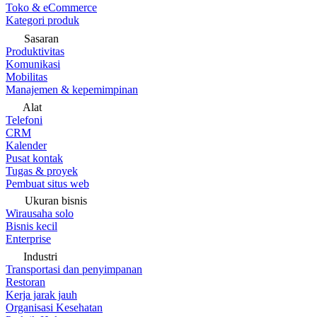
Toko & eCommerce
Kategori produk
Sasaran
Produktivitas
Komunikasi
Mobilitas
Manajemen & kepemimpinan
Alat
Telefoni
CRM
Kalender
Pusat kontak
Tugas & proyek
Pembuat situs web
Ukuran bisnis
Wirausaha solo
Bisnis kecil
Enterprise
Industri
Transportasi dan penyimpanan
Restoran
Kerja jarak jauh
Organisasi Kesehatan