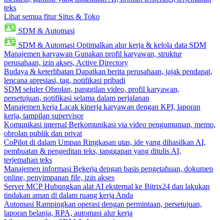
teks
Lihat semua fitur Situs & Toko
SDM & Automasi
SDM & Automasi
Optimalkan alur kerja & kelola data SDM
Manajemen karyawan
Gunakan profil karyawan, struktur
perusahaan, izin akses, Active Directory
Budaya & keterlibatan
Dapatkan berita perusahaan, jajak pendapat,
lencana apresiasi, tag, notifikasi pribadi
SDM seluler
Obrolan, panggilan video, profil karyawan,
persetujuan, notifikasi selama dalam perjalanan
Manajemen kerja
Lacak kinerja karyawan dengan KPI, laporan
kerja, tampilan supervisor
Komunikasi internal
Berkomunikasi via video pengumuman, memo,
obrolan publik dan privat
CoPilot di dalam Umpan
Ringkasan utas, ide yang dihasilkan AI,
pembuatan & pengeditan teks, tanggapan yang ditulis AI,
terjemahan teks
Manajemen informasi
Bekerja dengan basis pengetahuan, dokumen
online, penyimpanan file, izin akses
Server MCP
Hubungkan alat AI eksternal ke Bitrix24 dan lakukan
tindakan aman di dalam ruang kerja Anda
Automasi
Rampingkan operasi dengan permintaan, persetujuan,
laporan belanja, RPA, automasi alur kerja