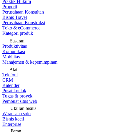
Praktik Hukum
Properti
Perusahaan Konsultan
Bisnis Travel
Perusahaan Konstruksi
Toko & eCommerce
Kategori produk
Sasaran
Produktivitas
Komunikasi
Mobilitas
Manajemen & kepemimpinan
Alat
Telefoni
CRM
Kalender
Pusat kontak
Tugas & proyek
Pembuat situs web
Ukuran bisnis
Wirausaha solo
Bisnis kecil
Enterprise
Peran