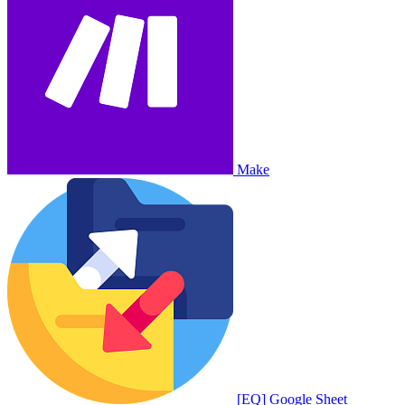
Make
[EQ] Google Sheet