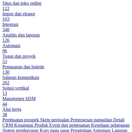
Situs dan toko online
122
Impor dan ekspor
103
Integrasi
340
Analitis dan laporan
126
Automasi
96
Tugas dan proyek
53
Pemasaran dan buletin
130
Saluran komunikasi
202
Solusi vertikal
13
Manajemen SDM
44
Alur kerja
38
Pembuatan prospek
Skrip penjualan
Pemrosesan panggilan
Detail
CRM
Keuangan
Produk
Event dan pemesanan
Kesetiaan pelanggan
Sistem pembayaran
Kurs mata uang
Pengiriman
Automasi
Laporan