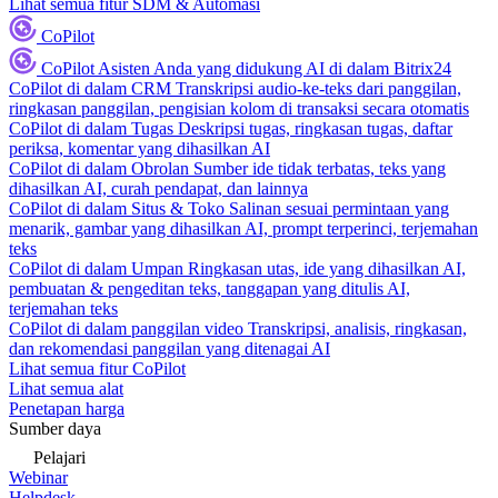
Lihat semua fitur SDM & Automasi
CoPilot
CoPilot
Asisten Anda yang didukung AI di dalam Bitrix24
CoPilot di dalam CRM
Transkripsi audio-ke-teks dari panggilan,
ringkasan panggilan, pengisian kolom di transaksi secara otomatis
CoPilot di dalam Tugas
Deskripsi tugas, ringkasan tugas, daftar
periksa, komentar yang dihasilkan AI
CoPilot di dalam Obrolan
Sumber ide tidak terbatas, teks yang
dihasilkan AI, curah pendapat, dan lainnya
CoPilot di dalam Situs & Toko
Salinan sesuai permintaan yang
menarik, gambar yang dihasilkan AI, prompt terperinci, terjemahan
teks
CoPilot di dalam Umpan
Ringkasan utas, ide yang dihasilkan AI,
pembuatan & pengeditan teks, tanggapan yang ditulis AI,
terjemahan teks
CoPilot di dalam panggilan video
Transkripsi, analisis, ringkasan,
dan rekomendasi panggilan yang ditenagai AI
Lihat semua fitur CoPilot
Lihat semua alat
Penetapan harga
Sumber daya
Pelajari
Webinar
Helpdesk