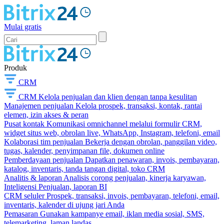
Mulai gratis
Produk
CRM
CRM
Kelola penjualan dan klien dengan tanpa kesulitan
Manajemen penjualan
Kelola prospek, transaksi, kontak, rantai
elemen, izin akses & peran
Pusat kontak
Komunikasi omnichannel melalui formulir CRM,
widget situs web, obrolan live, WhatsApp, Instagram, telefoni, email
Kolaborasi tim penjualan
Bekerja dengan obrolan, panggilan video,
tugas, kalender, penyimpanan file, dokumen online
Pemberdayaan penjualan
Dapatkan penawaran, invois, pembayaran,
katalog, inventaris, tanda tangan digital, toko CRM
Analitis & laporan
Analisis corong penjualan, kinerja karyawan,
Inteligensi Penjualan, laporan BI
CRM seluler
Prospek, transaksi, invois, pembayaran, telefoni, email,
inventaris, kalender di ujung jari Anda
Pemasaran
Gunakan kampanye email, iklan media sosial, SMS,
telemarketing, laman landas