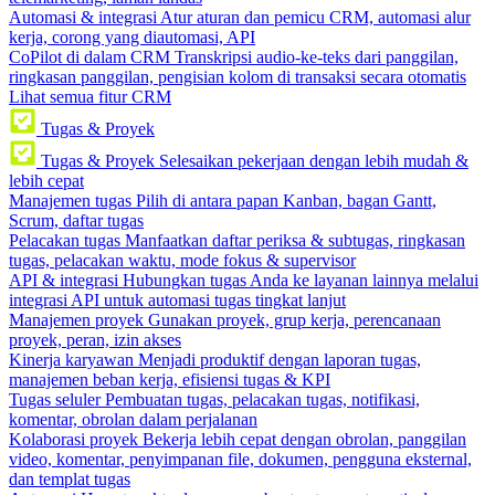
Automasi & integrasi
Atur aturan dan pemicu CRM, automasi alur
kerja, corong yang diautomasi, API
CoPilot di dalam CRM
Transkripsi audio-ke-teks dari panggilan,
ringkasan panggilan, pengisian kolom di transaksi secara otomatis
Lihat semua fitur CRM
Tugas & Proyek
Tugas & Proyek
Selesaikan pekerjaan dengan lebih mudah &
lebih cepat
Manajemen tugas
Pilih di antara papan Kanban, bagan Gantt,
Scrum, daftar tugas
Pelacakan tugas
Manfaatkan daftar periksa & subtugas, ringkasan
tugas, pelacakan waktu, mode fokus & supervisor
API & integrasi
Hubungkan tugas Anda ke layanan lainnya melalui
integrasi API untuk automasi tugas tingkat lanjut
Manajemen proyek
Gunakan proyek, grup kerja, perencanaan
proyek, peran, izin akses
Kinerja karyawan
Menjadi produktif dengan laporan tugas,
manajemen beban kerja, efisiensi tugas & KPI
Tugas seluler
Pembuatan tugas, pelacakan tugas, notifikasi,
komentar, obrolan dalam perjalanan
Kolaborasi proyek
Bekerja lebih cepat dengan obrolan, panggilan
video, komentar, penyimpanan file, dokumen, pengguna eksternal,
dan templat tugas