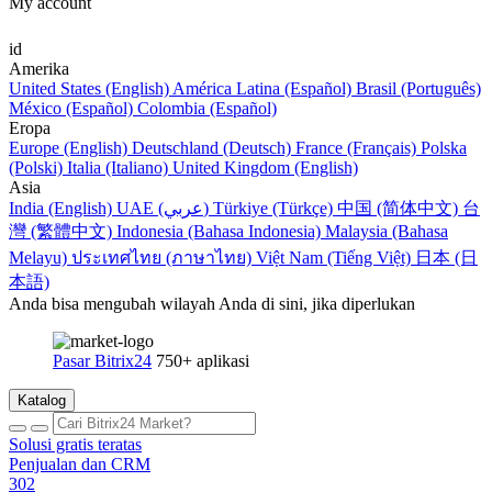
My account
id
Amerika
United States (English)
América Latina (Español)
Brasil (Português)
México (Español)
Colombia (Español)
Eropa
Europe (English)
Deutschland (Deutsch)
France (Français)
Polska
(Polski)
Italia (Italiano)
United Kingdom (English)
Asia
India (English)
UAE (عربي)
Türkiye (Türkçe)
中国 (简体中文)
台
灣 (繁體中文)
Indonesia (Bahasa Indonesia)
Malaysia (Bahasa
Melayu)
ประเทศไทย (ภาษาไทย)
Việt Nam (Tiếng Việt)
日本 (日
本語)
Anda bisa mengubah wilayah Anda di sini, jika diperlukan
Pasar Bitrix24
750+ aplikasi
Katalog
Solusi gratis teratas
Penjualan dan CRM
302