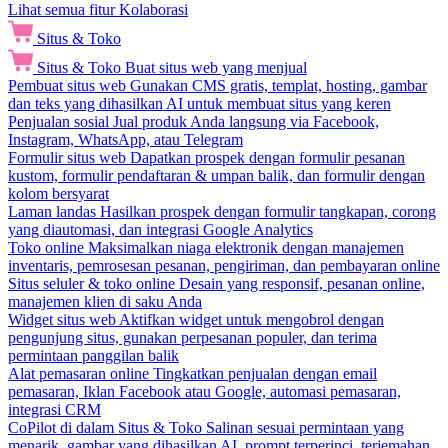
Lihat semua fitur Kolaborasi
Situs & Toko
Situs & Toko
Buat situs web yang menjual
Pembuat situs web
Gunakan CMS gratis, templat, hosting, gambar
dan teks yang dihasilkan AI untuk membuat situs yang keren
Penjualan sosial
Jual produk Anda langsung via Facebook,
Instagram, WhatsApp, atau Telegram
Formulir situs web
Dapatkan prospek dengan formulir pesanan
kustom, formulir pendaftaran & umpan balik, dan formulir dengan
kolom bersyarat
Laman landas
Hasilkan prospek dengan formulir tangkapan, corong
yang diautomasi, dan integrasi Google Analytics
Toko online
Maksimalkan niaga elektronik dengan manajemen
inventaris, pemrosesan pesanan, pengiriman, dan pembayaran online
Situs seluler & toko online
Desain yang responsif, pesanan online,
manajemen klien di saku Anda
Widget situs web
Aktifkan widget untuk mengobrol dengan
pengunjung situs, gunakan perpesanan populer, dan terima
permintaan panggilan balik
Alat pemasaran online
Tingkatkan penjualan dengan email
pemasaran, Iklan Facebook atau Google, automasi pemasaran,
integrasi CRM
CoPilot di dalam Situs & Toko
Salinan sesuai permintaan yang
menarik, gambar yang dihasilkan AI, prompt terperinci, terjemahan