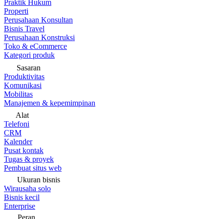
Praktik Hukum
Properti
Perusahaan Konsultan
Bisnis Travel
Perusahaan Konstruksi
Toko & eCommerce
Kategori produk
Sasaran
Produktivitas
Komunikasi
Mobilitas
Manajemen & kepemimpinan
Alat
Telefoni
CRM
Kalender
Pusat kontak
Tugas & proyek
Pembuat situs web
Ukuran bisnis
Wirausaha solo
Bisnis kecil
Enterprise
Peran