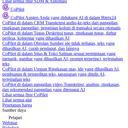
Lihat semua fitur SDM & Automasi
CoPilot
CoPilot
Asisten Anda yang didukung AI di dalam Bitrix24
CoPilot di dalam CRM
Transkripsi audio-ke-teks dari panggilan,
ringkasan panggilan, pengisian kolom di transaksi secara otomatis
CoPilot di dalam Tugas
Deskripsi tugas, ringkasan tugas, daftar
periksa, komentar yang dihasilkan AI
CoPilot di dalam Obrolan
Sumber ide tidak terbatas, teks yang
dihasilkan AI, curah pendapat, dan lainnya
CoPilot di dalam Situs & Toko
Salinan sesuai permintaan yang
menarik, gambar yang dihasilkan AI, prompt terperinci, terjemahan
teks
CoPilot di dalam Umpan
Ringkasan utas, ide yang dihasilkan AI,
pembuatan & pengeditan teks, tanggapan yang ditulis AI,
terjemahan teks
CoPilot di dalam panggilan video
Transkripsi, analisis, ringkasan,
dan rekomendasi panggilan yang ditenagai AI
Lihat semua fitur CoPilot
Lihat semua alat
Penetapan harga
Sumber daya
Pelajari
Webinar
Helpdesk