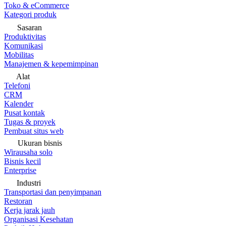
Toko & eCommerce
Kategori produk
Sasaran
Produktivitas
Komunikasi
Mobilitas
Manajemen & kepemimpinan
Alat
Telefoni
CRM
Kalender
Pusat kontak
Tugas & proyek
Pembuat situs web
Ukuran bisnis
Wirausaha solo
Bisnis kecil
Enterprise
Industri
Transportasi dan penyimpanan
Restoran
Kerja jarak jauh
Organisasi Kesehatan