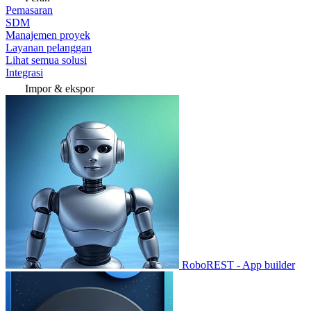
Pemasaran
SDM
Manajemen proyek
Layanan pelanggan
Lihat semua solusi
Integrasi
Impor & ekspor
RoboREST - App builder