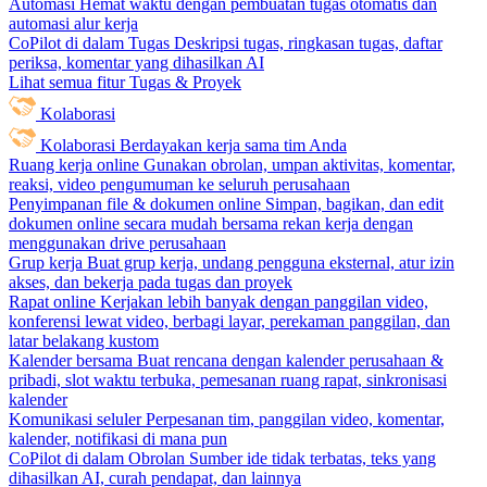
Automasi
Hemat waktu dengan pembuatan tugas otomatis dan
automasi alur kerja
CoPilot di dalam Tugas
Deskripsi tugas, ringkasan tugas, daftar
periksa, komentar yang dihasilkan AI
Lihat semua fitur Tugas & Proyek
Kolaborasi
Kolaborasi
Berdayakan kerja sama tim Anda
Ruang kerja online
Gunakan obrolan, umpan aktivitas, komentar,
reaksi, video pengumuman ke seluruh perusahaan
Penyimpanan file & dokumen online
Simpan, bagikan, dan edit
dokumen online secara mudah bersama rekan kerja dengan
menggunakan drive perusahaan
Grup kerja
Buat grup kerja, undang pengguna eksternal, atur izin
akses, dan bekerja pada tugas dan proyek
Rapat online
Kerjakan lebih banyak dengan panggilan video,
konferensi lewat video, berbagi layar, perekaman panggilan, dan
latar belakang kustom
Kalender bersama
Buat rencana dengan kalender perusahaan &
pribadi, slot waktu terbuka, pemesanan ruang rapat, sinkronisasi
kalender
Komunikasi seluler
Perpesanan tim, panggilan video, komentar,
kalender, notifikasi di mana pun
CoPilot di dalam Obrolan
Sumber ide tidak terbatas, teks yang
dihasilkan AI, curah pendapat, dan lainnya