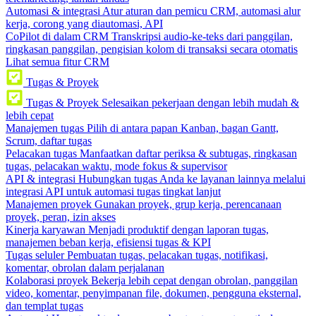
Automasi & integrasi
Atur aturan dan pemicu CRM, automasi alur
kerja, corong yang diautomasi, API
CoPilot di dalam CRM
Transkripsi audio-ke-teks dari panggilan,
ringkasan panggilan, pengisian kolom di transaksi secara otomatis
Lihat semua fitur CRM
Tugas & Proyek
Tugas & Proyek
Selesaikan pekerjaan dengan lebih mudah &
lebih cepat
Manajemen tugas
Pilih di antara papan Kanban, bagan Gantt,
Scrum, daftar tugas
Pelacakan tugas
Manfaatkan daftar periksa & subtugas, ringkasan
tugas, pelacakan waktu, mode fokus & supervisor
API & integrasi
Hubungkan tugas Anda ke layanan lainnya melalui
integrasi API untuk automasi tugas tingkat lanjut
Manajemen proyek
Gunakan proyek, grup kerja, perencanaan
proyek, peran, izin akses
Kinerja karyawan
Menjadi produktif dengan laporan tugas,
manajemen beban kerja, efisiensi tugas & KPI
Tugas seluler
Pembuatan tugas, pelacakan tugas, notifikasi,
komentar, obrolan dalam perjalanan
Kolaborasi proyek
Bekerja lebih cepat dengan obrolan, panggilan
video, komentar, penyimpanan file, dokumen, pengguna eksternal,
dan templat tugas