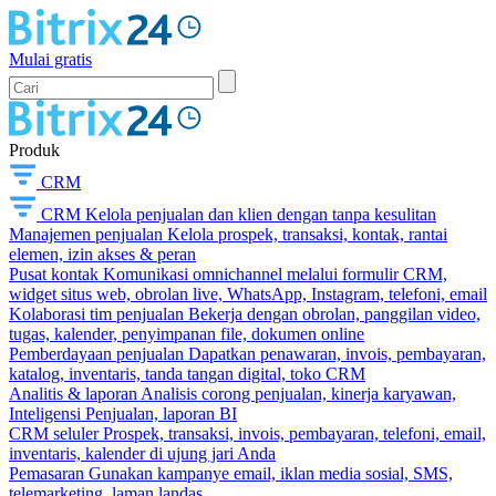
Mulai gratis
Produk
CRM
CRM
Kelola penjualan dan klien dengan tanpa kesulitan
Manajemen penjualan
Kelola prospek, transaksi, kontak, rantai
elemen, izin akses & peran
Pusat kontak
Komunikasi omnichannel melalui formulir CRM,
widget situs web, obrolan live, WhatsApp, Instagram, telefoni, email
Kolaborasi tim penjualan
Bekerja dengan obrolan, panggilan video,
tugas, kalender, penyimpanan file, dokumen online
Pemberdayaan penjualan
Dapatkan penawaran, invois, pembayaran,
katalog, inventaris, tanda tangan digital, toko CRM
Analitis & laporan
Analisis corong penjualan, kinerja karyawan,
Inteligensi Penjualan, laporan BI
CRM seluler
Prospek, transaksi, invois, pembayaran, telefoni, email,
inventaris, kalender di ujung jari Anda
Pemasaran
Gunakan kampanye email, iklan media sosial, SMS,
telemarketing, laman landas