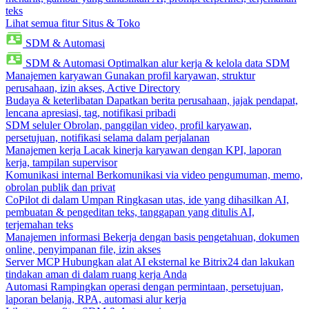
teks
Lihat semua fitur Situs & Toko
SDM & Automasi
SDM & Automasi
Optimalkan alur kerja & kelola data SDM
Manajemen karyawan
Gunakan profil karyawan, struktur
perusahaan, izin akses, Active Directory
Budaya & keterlibatan
Dapatkan berita perusahaan, jajak pendapat,
lencana apresiasi, tag, notifikasi pribadi
SDM seluler
Obrolan, panggilan video, profil karyawan,
persetujuan, notifikasi selama dalam perjalanan
Manajemen kerja
Lacak kinerja karyawan dengan KPI, laporan
kerja, tampilan supervisor
Komunikasi internal
Berkomunikasi via video pengumuman, memo,
obrolan publik dan privat
CoPilot di dalam Umpan
Ringkasan utas, ide yang dihasilkan AI,
pembuatan & pengeditan teks, tanggapan yang ditulis AI,
terjemahan teks
Manajemen informasi
Bekerja dengan basis pengetahuan, dokumen
online, penyimpanan file, izin akses
Server MCP
Hubungkan alat AI eksternal ke Bitrix24 dan lakukan
tindakan aman di dalam ruang kerja Anda
Automasi
Rampingkan operasi dengan permintaan, persetujuan,
laporan belanja, RPA, automasi alur kerja