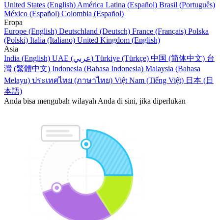
United States (English)
América Latina (Español)
Brasil (Português)
México (Español)
Colombia (Español)
Eropa
Europe (English)
Deutschland (Deutsch)
France (Français)
Polska
(Polski)
Italia (Italiano)
United Kingdom (English)
Asia
India (English)
UAE (عربي)
Türkiye (Türkçe)
中国 (简体中文)
台
灣 (繁體中文)
Indonesia (Bahasa Indonesia)
Malaysia (Bahasa
Melayu)
ประเทศไทย (ภาษาไทย)
Việt Nam (Tiếng Việt)
日本 (日
本語)
Anda bisa mengubah wilayah Anda di sini, jika diperlukan