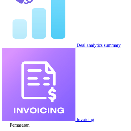
Deal analytics summary
Invoicing
Pemasaran