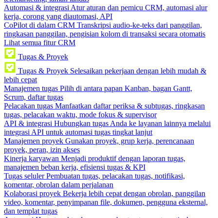
Automasi & integrasi
Atur aturan dan pemicu CRM, automasi alur
kerja, corong yang diautomasi, API
CoPilot di dalam CRM
Transkripsi audio-ke-teks dari panggilan,
ringkasan panggilan, pengisian kolom di transaksi secara otomatis
Lihat semua fitur CRM
Tugas & Proyek
Tugas & Proyek
Selesaikan pekerjaan dengan lebih mudah &
lebih cepat
Manajemen tugas
Pilih di antara papan Kanban, bagan Gantt,
Scrum, daftar tugas
Pelacakan tugas
Manfaatkan daftar periksa & subtugas, ringkasan
tugas, pelacakan waktu, mode fokus & supervisor
API & integrasi
Hubungkan tugas Anda ke layanan lainnya melalui
integrasi API untuk automasi tugas tingkat lanjut
Manajemen proyek
Gunakan proyek, grup kerja, perencanaan
proyek, peran, izin akses
Kinerja karyawan
Menjadi produktif dengan laporan tugas,
manajemen beban kerja, efisiensi tugas & KPI
Tugas seluler
Pembuatan tugas, pelacakan tugas, notifikasi,
komentar, obrolan dalam perjalanan
Kolaborasi proyek
Bekerja lebih cepat dengan obrolan, panggilan
video, komentar, penyimpanan file, dokumen, pengguna eksternal,
dan templat tugas