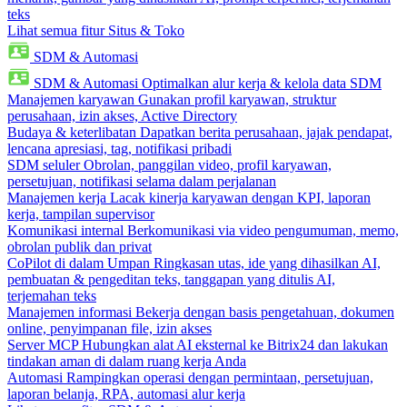
teks
Lihat semua fitur Situs & Toko
SDM & Automasi
SDM & Automasi
Optimalkan alur kerja & kelola data SDM
Manajemen karyawan
Gunakan profil karyawan, struktur
perusahaan, izin akses, Active Directory
Budaya & keterlibatan
Dapatkan berita perusahaan, jajak pendapat,
lencana apresiasi, tag, notifikasi pribadi
SDM seluler
Obrolan, panggilan video, profil karyawan,
persetujuan, notifikasi selama dalam perjalanan
Manajemen kerja
Lacak kinerja karyawan dengan KPI, laporan
kerja, tampilan supervisor
Komunikasi internal
Berkomunikasi via video pengumuman, memo,
obrolan publik dan privat
CoPilot di dalam Umpan
Ringkasan utas, ide yang dihasilkan AI,
pembuatan & pengeditan teks, tanggapan yang ditulis AI,
terjemahan teks
Manajemen informasi
Bekerja dengan basis pengetahuan, dokumen
online, penyimpanan file, izin akses
Server MCP
Hubungkan alat AI eksternal ke Bitrix24 dan lakukan
tindakan aman di dalam ruang kerja Anda
Automasi
Rampingkan operasi dengan permintaan, persetujuan,
laporan belanja, RPA, automasi alur kerja