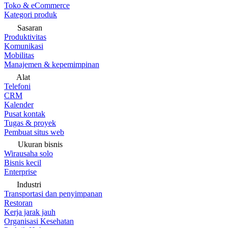
Toko & eCommerce
Kategori produk
Sasaran
Produktivitas
Komunikasi
Mobilitas
Manajemen & kepemimpinan
Alat
Telefoni
CRM
Kalender
Pusat kontak
Tugas & proyek
Pembuat situs web
Ukuran bisnis
Wirausaha solo
Bisnis kecil
Enterprise
Industri
Transportasi dan penyimpanan
Restoran
Kerja jarak jauh
Organisasi Kesehatan