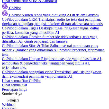
Lihat semua fitur SDM & Automasi
CoPilot
CoPilot
Asisten Anda yang didukung AI di dalam Bitrix24
CoPilot di dalam CRM
Transkripsi audio-ke-teks dari panggilan,
ringkasan panggilan, pengisian kolom di transaksi secara otomatis
CoPilot di dalam Tugas
Deskripsi tugas, ringkasan tugas, daftar
periksa, komentar yang dihasilkan AI
CoPilot di dalam Obrolan
Sumber ide tidak terbatas, teks yang
dihasilkan AI, curah pendapat, dan lainnya
CoPilot di dalam Situs & Toko
Salinan sesuai permintaan yang
menarik, gambar yang dihasilkan AI, prompt terperinci, terjemahan
teks
CoPilot di dalam Umpan
Ringkasan utas, ide yang dihasilkan AI,
pembuatan & pengeditan teks, tanggapan yang ditulis AI,
terjemahan teks
CoPilot di dalam panggilan video
Transkripsi, analisis, ringkasan,
dan rekomendasi panggilan yang ditenagai AI
Lihat semua fitur CoPilot
Lihat semua alat
Penetapan harga
Sumber daya
Pelajari
Webinar
Helpdesk