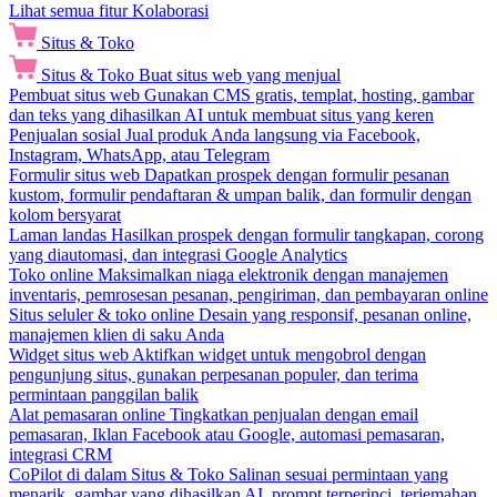
Lihat semua fitur Kolaborasi
Situs & Toko
Situs & Toko
Buat situs web yang menjual
Pembuat situs web
Gunakan CMS gratis, templat, hosting, gambar
dan teks yang dihasilkan AI untuk membuat situs yang keren
Penjualan sosial
Jual produk Anda langsung via Facebook,
Instagram, WhatsApp, atau Telegram
Formulir situs web
Dapatkan prospek dengan formulir pesanan
kustom, formulir pendaftaran & umpan balik, dan formulir dengan
kolom bersyarat
Laman landas
Hasilkan prospek dengan formulir tangkapan, corong
yang diautomasi, dan integrasi Google Analytics
Toko online
Maksimalkan niaga elektronik dengan manajemen
inventaris, pemrosesan pesanan, pengiriman, dan pembayaran online
Situs seluler & toko online
Desain yang responsif, pesanan online,
manajemen klien di saku Anda
Widget situs web
Aktifkan widget untuk mengobrol dengan
pengunjung situs, gunakan perpesanan populer, dan terima
permintaan panggilan balik
Alat pemasaran online
Tingkatkan penjualan dengan email
pemasaran, Iklan Facebook atau Google, automasi pemasaran,
integrasi CRM
CoPilot di dalam Situs & Toko
Salinan sesuai permintaan yang
menarik, gambar yang dihasilkan AI, prompt terperinci, terjemahan