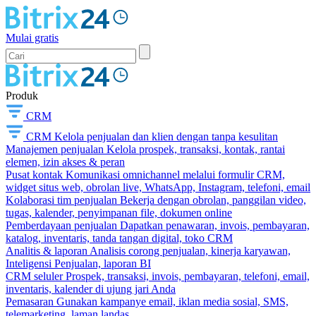
Mulai gratis
Produk
CRM
CRM
Kelola penjualan dan klien dengan tanpa kesulitan
Manajemen penjualan
Kelola prospek, transaksi, kontak, rantai
elemen, izin akses & peran
Pusat kontak
Komunikasi omnichannel melalui formulir CRM,
widget situs web, obrolan live, WhatsApp, Instagram, telefoni, email
Kolaborasi tim penjualan
Bekerja dengan obrolan, panggilan video,
tugas, kalender, penyimpanan file, dokumen online
Pemberdayaan penjualan
Dapatkan penawaran, invois, pembayaran,
katalog, inventaris, tanda tangan digital, toko CRM
Analitis & laporan
Analisis corong penjualan, kinerja karyawan,
Inteligensi Penjualan, laporan BI
CRM seluler
Prospek, transaksi, invois, pembayaran, telefoni, email,
inventaris, kalender di ujung jari Anda
Pemasaran
Gunakan kampanye email, iklan media sosial, SMS,
telemarketing, laman landas