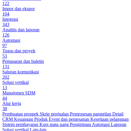
122
Impor dan ekspor
104
Integrasi
343
Analitis dan laporan
126
Automasi
97
Tugas dan proyek
53
Pemasaran dan buletin
131
Saluran komunikasi
202
Solusi vertikal
13
Manajemen SDM
44
Alur kerja
38
Pembuatan prospek
Skrip penjualan
Pemrosesan panggilan
Detail
CRM
Keuangan
Produk
Event dan pemesanan
Kesetiaan pelanggan
Sistem pembayaran
Kurs mata uang
Pengiriman
Automasi
Laporan
Solusi vertikal
Lain-lain