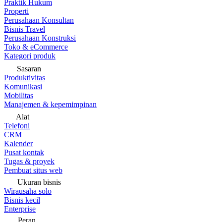
Praktik Hukum
Properti
Perusahaan Konsultan
Bisnis Travel
Perusahaan Konstruksi
Toko & eCommerce
Kategori produk
Sasaran
Produktivitas
Komunikasi
Mobilitas
Manajemen & kepemimpinan
Alat
Telefoni
CRM
Kalender
Pusat kontak
Tugas & proyek
Pembuat situs web
Ukuran bisnis
Wirausaha solo
Bisnis kecil
Enterprise
Peran