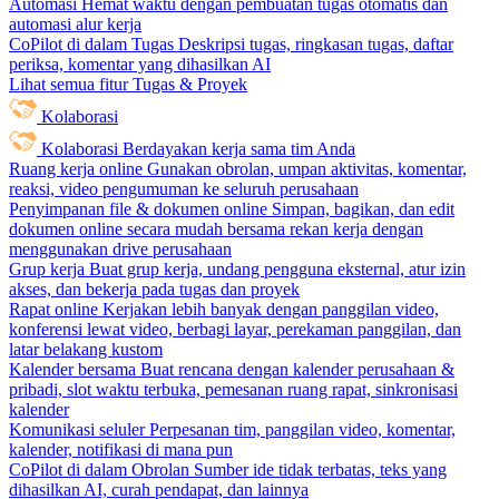
Automasi
Hemat waktu dengan pembuatan tugas otomatis dan
automasi alur kerja
CoPilot di dalam Tugas
Deskripsi tugas, ringkasan tugas, daftar
periksa, komentar yang dihasilkan AI
Lihat semua fitur Tugas & Proyek
Kolaborasi
Kolaborasi
Berdayakan kerja sama tim Anda
Ruang kerja online
Gunakan obrolan, umpan aktivitas, komentar,
reaksi, video pengumuman ke seluruh perusahaan
Penyimpanan file & dokumen online
Simpan, bagikan, dan edit
dokumen online secara mudah bersama rekan kerja dengan
menggunakan drive perusahaan
Grup kerja
Buat grup kerja, undang pengguna eksternal, atur izin
akses, dan bekerja pada tugas dan proyek
Rapat online
Kerjakan lebih banyak dengan panggilan video,
konferensi lewat video, berbagi layar, perekaman panggilan, dan
latar belakang kustom
Kalender bersama
Buat rencana dengan kalender perusahaan &
pribadi, slot waktu terbuka, pemesanan ruang rapat, sinkronisasi
kalender
Komunikasi seluler
Perpesanan tim, panggilan video, komentar,
kalender, notifikasi di mana pun
CoPilot di dalam Obrolan
Sumber ide tidak terbatas, teks yang
dihasilkan AI, curah pendapat, dan lainnya