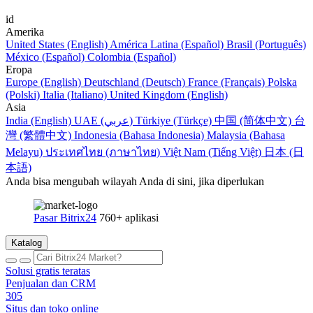
id
Amerika
United States (English)
América Latina (Español)
Brasil (Português)
México (Español)
Colombia (Español)
Eropa
Europe (English)
Deutschland (Deutsch)
France (Français)
Polska
(Polski)
Italia (Italiano)
United Kingdom (English)
Asia
India (English)
UAE (عربي)
Türkiye (Türkçe)
中国 (简体中文)
台
灣 (繁體中文)
Indonesia (Bahasa Indonesia)
Malaysia (Bahasa
Melayu)
ประเทศไทย (ภาษาไทย)
Việt Nam (Tiếng Việt)
日本 (日
本語)
Anda bisa mengubah wilayah Anda di sini, jika diperlukan
Pasar Bitrix24
760+ aplikasi
Katalog
Solusi gratis teratas
Penjualan dan CRM
305
Situs dan toko online