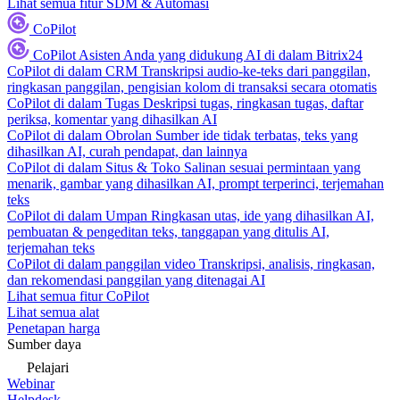
Lihat semua fitur SDM & Automasi
CoPilot
CoPilot
Asisten Anda yang didukung AI di dalam Bitrix24
CoPilot di dalam CRM
Transkripsi audio-ke-teks dari panggilan,
ringkasan panggilan, pengisian kolom di transaksi secara otomatis
CoPilot di dalam Tugas
Deskripsi tugas, ringkasan tugas, daftar
periksa, komentar yang dihasilkan AI
CoPilot di dalam Obrolan
Sumber ide tidak terbatas, teks yang
dihasilkan AI, curah pendapat, dan lainnya
CoPilot di dalam Situs & Toko
Salinan sesuai permintaan yang
menarik, gambar yang dihasilkan AI, prompt terperinci, terjemahan
teks
CoPilot di dalam Umpan
Ringkasan utas, ide yang dihasilkan AI,
pembuatan & pengeditan teks, tanggapan yang ditulis AI,
terjemahan teks
CoPilot di dalam panggilan video
Transkripsi, analisis, ringkasan,
dan rekomendasi panggilan yang ditenagai AI
Lihat semua fitur CoPilot
Lihat semua alat
Penetapan harga
Sumber daya
Pelajari
Webinar
Helpdesk