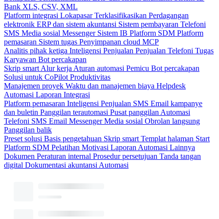
Bank
XLS, CSV, XML
Platform integrasi
Lokapasar
Terklasifikasikan
Perdagangan
elektronik
ERP dan sistem akuntansi
Sistem pembayaran
Telefoni
SMS
Media sosial
Messenger
Sistem IB
Platform SDM
Platform
pemasaran
Sistem tugas
Penyimpanan cloud
MCP
Analitis pihak ketiga
Inteligensi Penjualan
Penjualan
Telefoni
Tugas
Karyawan
Bot percakapan
Skrip smart
Alur kerja
Aturan automasi
Pemicu
Bot percakapan
Solusi untuk CoPilot
Produktivitas
Manajemen proyek
Waktu dan manajemen biaya
Helpdesk
Automasi
Laporan
Integrasi
Platform pemasaran
Inteligensi Penjualan
SMS
Email kampanye
dan buletin
Panggilan terautomasi
Pusat panggilan
Automasi
Telefoni
SMS
Email
Messenger
Media sosial
Obrolan langsung
Panggilan balik
Preset solusi
Basis pengetahuan
Skrip smart
Templat halaman Start
Platform SDM
Pelatihan
Motivasi
Laporan
Automasi
Lainnya
Dokumen
Peraturan internal
Prosedur persetujuan
Tanda tangan
digital
Dokumentasi akuntansi
Automasi