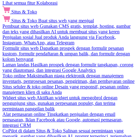
Lihat semua fitur Kolaborasi
Situs & Toko
Situs & Toko
Buat situs web yang menjual
Pembuat situs web
Gunakan CMS gratis, templat, hosting, gambar
dan teks yang dihasilkan AI untuk membuat situs yang keren
Penjualan sosial
Jual produk Anda langsung via Facebook,
Instagram, WhatsApp, atau Telegram
Formulir situs web
Dapatkan prospek dengan formulir pesanan
kustom, formulir pendaftaran & umpan balik, dan formulir dengan
kolom bersyarat
Laman landas
Hasilkan prospek dengan formulir tangkapan, corong
yang diautomasi, dan integrasi Google Analytics
Toko online
Maksimalkan niaga elektronik dengan manajemen
inventaris, pemrosesan pesanan, pengiriman, dan pembayaran online
Situs seluler & toko online
Desain yang responsif, pesanan online,
manajemen klien di saku Anda
Widget situs web
Aktifkan widget untuk mengobrol dengan
pengunjung situs, gunakan perpesanan populer, dan terima
permintaan panggilan balik
Alat pemasaran online
Tingkatkan penjualan dengan email
pemasaran, Iklan Facebook atau Google, automasi pemasaran,
integrasi CRM
CoPilot di dalam Situs & Toko
Salinan sesuai permintaan yang
menarik, gambar yang dihasilkan AI, prompt terperinci, terjemahan