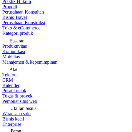
Praktik Hukum
Properti
Perusahaan Konsultan
Bisnis Travel
Perusahaan Konstruksi
Toko & eCommerce
Kategori produk
Sasaran
Produktivitas
Komunikasi
Mobilitas
Manajemen & kepemimpinan
Alat
Telefoni
CRM
Kalender
Pusat kontak
Tugas & proyek
Pembuat situs web
Ukuran bisnis
Wirausaha solo
Bisnis kecil
Enterprise
Peran