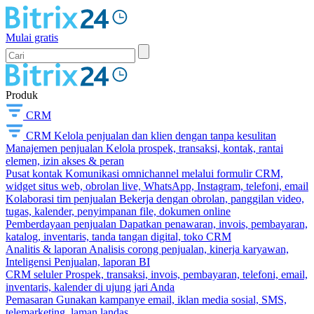
Mulai gratis
Produk
CRM
CRM
Kelola penjualan dan klien dengan tanpa kesulitan
Manajemen penjualan
Kelola prospek, transaksi, kontak, rantai
elemen, izin akses & peran
Pusat kontak
Komunikasi omnichannel melalui formulir CRM,
widget situs web, obrolan live, WhatsApp, Instagram, telefoni, email
Kolaborasi tim penjualan
Bekerja dengan obrolan, panggilan video,
tugas, kalender, penyimpanan file, dokumen online
Pemberdayaan penjualan
Dapatkan penawaran, invois, pembayaran,
katalog, inventaris, tanda tangan digital, toko CRM
Analitis & laporan
Analisis corong penjualan, kinerja karyawan,
Inteligensi Penjualan, laporan BI
CRM seluler
Prospek, transaksi, invois, pembayaran, telefoni, email,
inventaris, kalender di ujung jari Anda
Pemasaran
Gunakan kampanye email, iklan media sosial, SMS,
telemarketing, laman landas