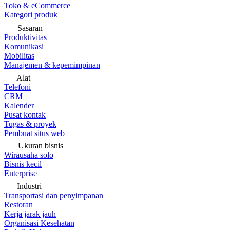
Toko & eCommerce
Kategori produk
Sasaran
Produktivitas
Komunikasi
Mobilitas
Manajemen & kepemimpinan
Alat
Telefoni
CRM
Kalender
Pusat kontak
Tugas & proyek
Pembuat situs web
Ukuran bisnis
Wirausaha solo
Bisnis kecil
Enterprise
Industri
Transportasi dan penyimpanan
Restoran
Kerja jarak jauh
Organisasi Kesehatan