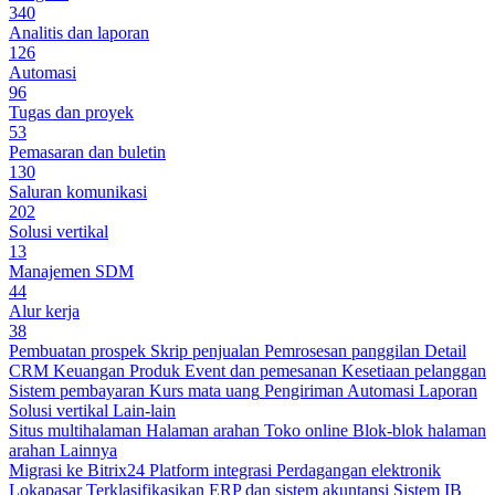
340
Analitis dan laporan
126
Automasi
96
Tugas dan proyek
53
Pemasaran dan buletin
130
Saluran komunikasi
202
Solusi vertikal
13
Manajemen SDM
44
Alur kerja
38
Pembuatan prospek
Skrip penjualan
Pemrosesan panggilan
Detail
CRM
Keuangan
Produk
Event dan pemesanan
Kesetiaan pelanggan
Sistem pembayaran
Kurs mata uang
Pengiriman
Automasi
Laporan
Solusi vertikal
Lain-lain
Situs multihalaman
Halaman arahan
Toko online
Blok-blok halaman
arahan
Lainnya
Migrasi ke Bitrix24
Platform integrasi
Perdagangan elektronik
Lokapasar
Terklasifikasikan
ERP dan sistem akuntansi
Sistem IB