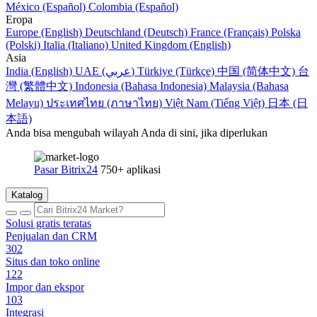
México (Español)
Colombia (Español)
Eropa
Europe (English)
Deutschland (Deutsch)
France (Français)
Polska
(Polski)
Italia (Italiano)
United Kingdom (English)
Asia
India (English)
UAE (عربي)
Türkiye (Türkçe)
中国 (简体中文)
台
灣 (繁體中文)
Indonesia (Bahasa Indonesia)
Malaysia (Bahasa
Melayu)
ประเทศไทย (ภาษาไทย)
Việt Nam (Tiếng Việt)
日本 (日
本語)
Anda bisa mengubah wilayah Anda di sini, jika diperlukan
Pasar Bitrix24
750+ aplikasi
Katalog
Solusi gratis teratas
Penjualan dan CRM
302
Situs dan toko online
122
Impor dan ekspor
103
Integrasi