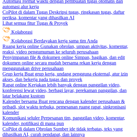
Automasi
Hemat waktu dengan pembuatan tugas otomatis dan
automasi alur kerja
CoPilot di dalam Tugas
Deskripsi tugas, ringkasan tugas, daftar
periksa, komentar yang dihasilkan AI
Lihat semua fitur Tugas & Proyek
Kolaborasi
Kolaborasi
Berdayakan kerja sama tim Anda
Ruang kerja online
Gunakan obrolan, umpan aktivitas, komentar,
reaksi, video pengumuman ke seluruh perusahaan
Penyimpanan file & dokumen online
Simpan, bagikan, dan edit
dokumen online secara mudah bersama rekan kerja dengan
menggunakan drive perusahaan
Grup kerja
Buat grup kerja, undang pengguna eksternal, atur izin
akses, dan bekerja pada tugas dan proyek
Rapat online
Kerjakan lebih banyak dengan panggilan video,
konferensi lewat video, berbagi layar, perekaman panggilan, dan
latar belakang kustom
Kalender bersama
Buat rencana dengan kalender perusahaan &
pribadi, slot waktu terbuka, pemesanan ruang rapat, sinkronisasi
kalender
Komunikasi seluler
Perpesanan tim, panggilan video, komentar,
kalender, notifikasi di mana pun
CoPilot di dalam Obrolan
Sumber ide tidak terbatas, teks yang
dihasilkan AI, curah pendapat, dan lainnya