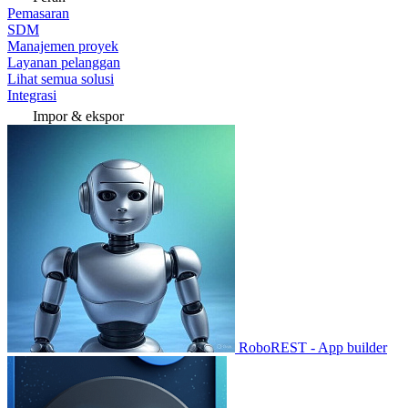
Pemasaran
SDM
Manajemen proyek
Layanan pelanggan
Lihat semua solusi
Integrasi
Impor & ekspor
RoboREST - App builder