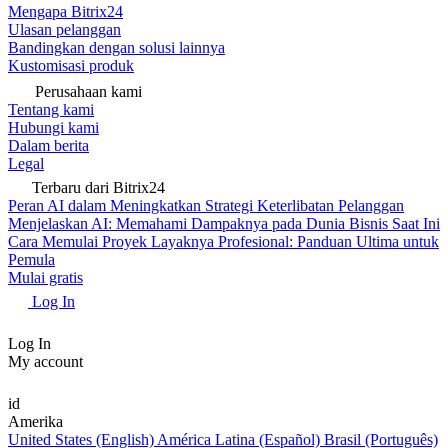
Mengapa Bitrix24
Ulasan pelanggan
Bandingkan dengan solusi lainnya
Kustomisasi produk
Perusahaan kami
Tentang kami
Hubungi kami
Dalam berita
Legal
Terbaru dari Bitrix24
Peran AI dalam Meningkatkan Strategi Keterlibatan Pelanggan
Menjelaskan AI: Memahami Dampaknya pada Dunia Bisnis Saat Ini
Cara Memulai Proyek Layaknya Profesional: Panduan Ultima untuk
Pemula
Mulai gratis
Log In
Log In
My account
id
Amerika
United States (English)
América Latina (Español)
Brasil (Português)