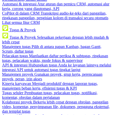
Automasi & integrasi
Atur aturan dan pemicu CRM, automasi alur
kerja, corong yang diautomasi, API
CoPilot di dalam CRM
Transkripsi audio-ke-teks dari panggilan,
ringkasan panggilan, pengisian kolom di transaksi secara otomatis
Lihat semua fitur CRM
Tugas & Proyek
Tugas & Proyek
Selesaikan pekerjaan dengan lebih mudah &
lebih cepat
Manajemen tugas
Pilih di antara papan Kanban, bagan Gantt,
Scrum, daftar tugas
Pelacakan tugas
Manfaatkan daftar periksa & subtugas, ringkasan
tugas, pelacakan waktu, mode fokus & supervisor
API & integrasi
Hubungkan tugas Anda ke layanan lainnya melalui
integrasi API untuk automasi tugas tingkat lanjut
Manajemen proyek
Gunakan proyek, grup kerja, perencanaan
proyek, peran, izin akses
Kinerja karyawan
Menjadi produktif dengan laporan tugas,
manajemen beban kerja, efisiensi tugas & KPI
Tugas seluler
Pembuatan tugas, pelacakan tugas, notifikasi,
komentar, obrolan dalam perjalanan
Kolaborasi proyek
Bekerja lebih cepat dengan obrolan, panggilan
video, komentar, penyimpanan file, dokumen, pengguna eksternal,
dan templat tugas