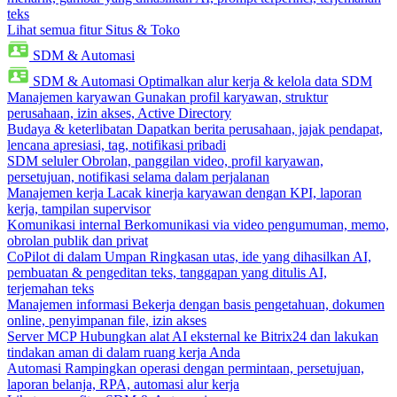
teks
Lihat semua fitur Situs & Toko
SDM & Automasi
SDM & Automasi
Optimalkan alur kerja & kelola data SDM
Manajemen karyawan
Gunakan profil karyawan, struktur
perusahaan, izin akses, Active Directory
Budaya & keterlibatan
Dapatkan berita perusahaan, jajak pendapat,
lencana apresiasi, tag, notifikasi pribadi
SDM seluler
Obrolan, panggilan video, profil karyawan,
persetujuan, notifikasi selama dalam perjalanan
Manajemen kerja
Lacak kinerja karyawan dengan KPI, laporan
kerja, tampilan supervisor
Komunikasi internal
Berkomunikasi via video pengumuman, memo,
obrolan publik dan privat
CoPilot di dalam Umpan
Ringkasan utas, ide yang dihasilkan AI,
pembuatan & pengeditan teks, tanggapan yang ditulis AI,
terjemahan teks
Manajemen informasi
Bekerja dengan basis pengetahuan, dokumen
online, penyimpanan file, izin akses
Server MCP
Hubungkan alat AI eksternal ke Bitrix24 dan lakukan
tindakan aman di dalam ruang kerja Anda
Automasi
Rampingkan operasi dengan permintaan, persetujuan,
laporan belanja, RPA, automasi alur kerja