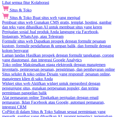
Lihat semua fitur Kolaborasi
Situs & Toko
Situs & Toko
Buat situs web yang menjual
Pembuat situs web
Gunakan CMS gratis, templat, hosting, gambar
dan teks yang dihasilkan AI untuk membuat situs yang keren
Penjualan sosial
Jual produk Anda langsung via Facebook,
Instagram, WhatsApp, atau Telegram
Formulir situs web
Dapatkan prospek dengan formulir pesanan
kustom, formulir pendaftaran & umpan balik, dan formulir dengan
kolom bersyarat
Laman landas
Hasilkan prospek dengan formulir tangkapan, corong
yang diautomasi, dan integrasi Google Analytics
Toko online
Maksimalkan niaga elektronik dengan manajemen
inventaris, pemrosesan pesanan, pengiriman, dan pembayaran online
Situs seluler & toko online
Desain yang responsif, pesanan online,
manajemen klien di saku Anda
Widget situs web
Aktifkan widget untuk mengobrol dengan
pengunjung situs, gunakan perpesanan populer, dan terima
permintaan panggilan balik
Alat pemasaran online
Tingkatkan penjualan dengan email
pemasaran, Iklan Facebook atau Google, automasi pemasaran,
integrasi CRM
CoPilot di dalam Situs & Toko
Salinan sesuai permintaan yang
menarik, gambar yang dihasilkan AI, prompt terperinci, terjemahan