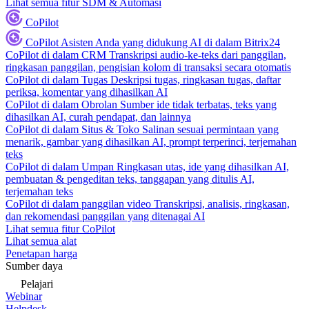
Lihat semua fitur SDM & Automasi
CoPilot
CoPilot
Asisten Anda yang didukung AI di dalam Bitrix24
CoPilot di dalam CRM
Transkripsi audio-ke-teks dari panggilan,
ringkasan panggilan, pengisian kolom di transaksi secara otomatis
CoPilot di dalam Tugas
Deskripsi tugas, ringkasan tugas, daftar
periksa, komentar yang dihasilkan AI
CoPilot di dalam Obrolan
Sumber ide tidak terbatas, teks yang
dihasilkan AI, curah pendapat, dan lainnya
CoPilot di dalam Situs & Toko
Salinan sesuai permintaan yang
menarik, gambar yang dihasilkan AI, prompt terperinci, terjemahan
teks
CoPilot di dalam Umpan
Ringkasan utas, ide yang dihasilkan AI,
pembuatan & pengeditan teks, tanggapan yang ditulis AI,
terjemahan teks
CoPilot di dalam panggilan video
Transkripsi, analisis, ringkasan,
dan rekomendasi panggilan yang ditenagai AI
Lihat semua fitur CoPilot
Lihat semua alat
Penetapan harga
Sumber daya
Pelajari
Webinar
Helpdesk