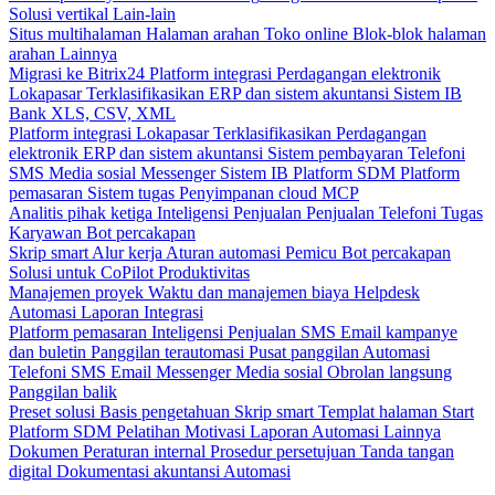
Solusi vertikal
Lain-lain
Situs multihalaman
Halaman arahan
Toko online
Blok-blok halaman
arahan
Lainnya
Migrasi ke Bitrix24
Platform integrasi
Perdagangan elektronik
Lokapasar
Terklasifikasikan
ERP dan sistem akuntansi
Sistem IB
Bank
XLS, CSV, XML
Platform integrasi
Lokapasar
Terklasifikasikan
Perdagangan
elektronik
ERP dan sistem akuntansi
Sistem pembayaran
Telefoni
SMS
Media sosial
Messenger
Sistem IB
Platform SDM
Platform
pemasaran
Sistem tugas
Penyimpanan cloud
MCP
Analitis pihak ketiga
Inteligensi Penjualan
Penjualan
Telefoni
Tugas
Karyawan
Bot percakapan
Skrip smart
Alur kerja
Aturan automasi
Pemicu
Bot percakapan
Solusi untuk CoPilot
Produktivitas
Manajemen proyek
Waktu dan manajemen biaya
Helpdesk
Automasi
Laporan
Integrasi
Platform pemasaran
Inteligensi Penjualan
SMS
Email kampanye
dan buletin
Panggilan terautomasi
Pusat panggilan
Automasi
Telefoni
SMS
Email
Messenger
Media sosial
Obrolan langsung
Panggilan balik
Preset solusi
Basis pengetahuan
Skrip smart
Templat halaman Start
Platform SDM
Pelatihan
Motivasi
Laporan
Automasi
Lainnya
Dokumen
Peraturan internal
Prosedur persetujuan
Tanda tangan
digital
Dokumentasi akuntansi
Automasi