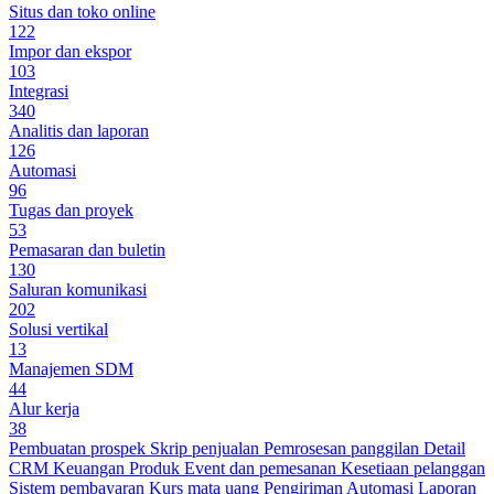
Situs dan toko online
122
Impor dan ekspor
103
Integrasi
340
Analitis dan laporan
126
Automasi
96
Tugas dan proyek
53
Pemasaran dan buletin
130
Saluran komunikasi
202
Solusi vertikal
13
Manajemen SDM
44
Alur kerja
38
Pembuatan prospek
Skrip penjualan
Pemrosesan panggilan
Detail
CRM
Keuangan
Produk
Event dan pemesanan
Kesetiaan pelanggan
Sistem pembayaran
Kurs mata uang
Pengiriman
Automasi
Laporan