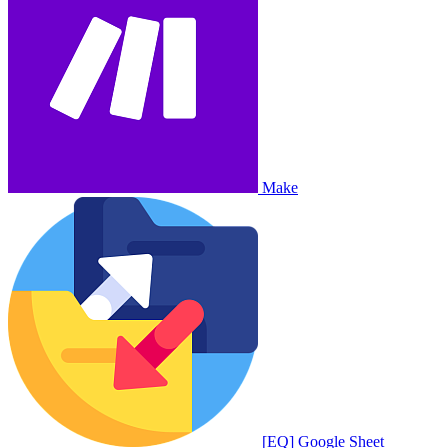
Make
[EQ] Google Sheet