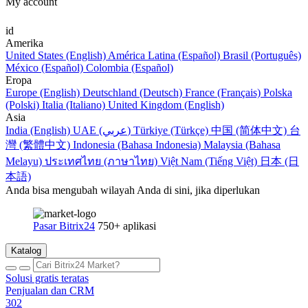
My account
id
Amerika
United States (English)
América Latina (Español)
Brasil (Português)
México (Español)
Colombia (Español)
Eropa
Europe (English)
Deutschland (Deutsch)
France (Français)
Polska
(Polski)
Italia (Italiano)
United Kingdom (English)
Asia
India (English)
UAE (عربي)
Türkiye (Türkçe)
中国 (简体中文)
台
灣 (繁體中文)
Indonesia (Bahasa Indonesia)
Malaysia (Bahasa
Melayu)
ประเทศไทย (ภาษาไทย)
Việt Nam (Tiếng Việt)
日本 (日
本語)
Anda bisa mengubah wilayah Anda di sini, jika diperlukan
Pasar Bitrix24
750+ aplikasi
Katalog
Solusi gratis teratas
Penjualan dan CRM
302