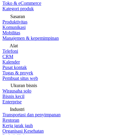
Toko & eCommerce
Kategori produk
Sasaran
Produktivitas
Komunikasi
Mobilitas
Manajemen & kepemimpinan
Alat
Telefoni
CRM
Kalender
Pusat kontak
Tugas & proyek
Pembuat situs web
Ukuran bisnis
Wirausaha solo
Bisnis kecil
Enterprise
Industri
Transportasi dan penyimpanan
Restoran
Kerja jarak jauh
Organisasi Kesehatan