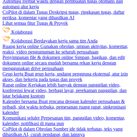
Automasi
Hemat waktu dengan pembuatan tugas otomatis dan
automasi alur kerja
CoPilot di dalam Tugas
Deskripsi tugas, ringkasan tugas, daftar
periksa, komentar yang dihasilkan AI
Lihat semua fitur Tugas & Proyek
Kolaborasi
Kolaborasi
Berdayakan kerja sama tim Anda
Ruang kerja online
Gunakan obrolan, umpan aktivitas, komentar,
reaksi, video pengumuman ke seluruh perusahaan
Penyimpanan file & dokumen online
Simpan, bagikan, dan edit
dokumen online secara mudah bersama rekan kerja dengan
menggunakan drive perusahaan
Grup kerja
Buat grup kerja, undang pengguna eksternal, atur izin
akses, dan bekerja pada tugas dan proyek
Rapat online
Kerjakan lebih banyak dengan panggilan video,
konferensi lewat video, berbagi layar, perekaman panggilan, dan
latar belakang kustom
Kalender bersama
Buat rencana dengan kalender perusahaan &
pribadi, slot waktu terbuka, pemesanan ruang rapat, sinkronisasi
kalender
Komunikasi seluler
Perpesanan tim, panggilan video, komentar,
kalender, notifikasi di mana pun
CoPilot di dalam Obrolan
Sumber ide tidak terbatas, teks yang
dihasilkan AI, curah pendapat, dan lainnya