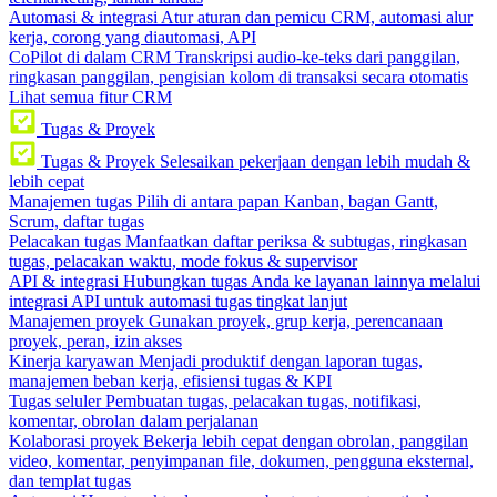
Automasi & integrasi
Atur aturan dan pemicu CRM, automasi alur
kerja, corong yang diautomasi, API
CoPilot di dalam CRM
Transkripsi audio-ke-teks dari panggilan,
ringkasan panggilan, pengisian kolom di transaksi secara otomatis
Lihat semua fitur CRM
Tugas & Proyek
Tugas & Proyek
Selesaikan pekerjaan dengan lebih mudah &
lebih cepat
Manajemen tugas
Pilih di antara papan Kanban, bagan Gantt,
Scrum, daftar tugas
Pelacakan tugas
Manfaatkan daftar periksa & subtugas, ringkasan
tugas, pelacakan waktu, mode fokus & supervisor
API & integrasi
Hubungkan tugas Anda ke layanan lainnya melalui
integrasi API untuk automasi tugas tingkat lanjut
Manajemen proyek
Gunakan proyek, grup kerja, perencanaan
proyek, peran, izin akses
Kinerja karyawan
Menjadi produktif dengan laporan tugas,
manajemen beban kerja, efisiensi tugas & KPI
Tugas seluler
Pembuatan tugas, pelacakan tugas, notifikasi,
komentar, obrolan dalam perjalanan
Kolaborasi proyek
Bekerja lebih cepat dengan obrolan, panggilan
video, komentar, penyimpanan file, dokumen, pengguna eksternal,
dan templat tugas