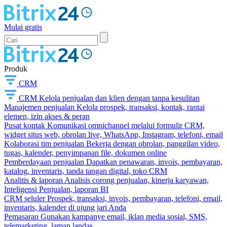
Mulai gratis
Produk
CRM
CRM
Kelola penjualan dan klien dengan tanpa kesulitan
Manajemen penjualan
Kelola prospek, transaksi, kontak, rantai
elemen, izin akses & peran
Pusat kontak
Komunikasi omnichannel melalui formulir CRM,
widget situs web, obrolan live, WhatsApp, Instagram, telefoni, email
Kolaborasi tim penjualan
Bekerja dengan obrolan, panggilan video,
tugas, kalender, penyimpanan file, dokumen online
Pemberdayaan penjualan
Dapatkan penawaran, invois, pembayaran,
katalog, inventaris, tanda tangan digital, toko CRM
Analitis & laporan
Analisis corong penjualan, kinerja karyawan,
Inteligensi Penjualan, laporan BI
CRM seluler
Prospek, transaksi, invois, pembayaran, telefoni, email,
inventaris, kalender di ujung jari Anda
Pemasaran
Gunakan kampanye email, iklan media sosial, SMS,
telemarketing, laman landas