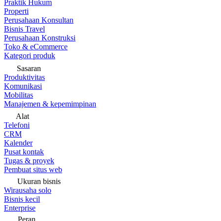
Praktik Hukum
Properti
Perusahaan Konsultan
Bisnis Travel
Perusahaan Konstruksi
Toko & eCommerce
Kategori produk
Sasaran
Produktivitas
Komunikasi
Mobilitas
Manajemen & kepemimpinan
Alat
Telefoni
CRM
Kalender
Pusat kontak
Tugas & proyek
Pembuat situs web
Ukuran bisnis
Wirausaha solo
Bisnis kecil
Enterprise
Peran