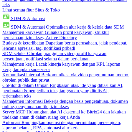
teks
Lihat semua fitur Situs & Toko
SDM & Automasi
SDM & Automasi
Optimalkan alur kerja & kelola data SDM
Manajemen karyawan
Gunakan profil karyawan, struktur
perusahaan, izin akses, Active Directory
Budaya & keterlibatan
Dapatkan berita perusahaan, jajak pendapat,
lencana apresiasi, tag, notifikasi pribadi
SDM seluler
Obrolan, panggilan video, profil karyawan,
persetujuan, notifikasi selama dalam perjalanan
Manajemen kerja
Lacak kinerja karyawan dengan KPI, laporan
kerja, tampilan supervisor
Komunikasi internal
Berkomunikasi via video pengumuman, memo,
obrolan publik dan privat
CoPilot di dalam Umpan
Ringkasan utas, ide yang dihasilkan AI,
pembuatan & pengeditan teks, tanggapan yang ditulis AI,
terjemahan teks
Manajemen informasi
Bekerja dengan basis pengetahuan, dokumen
online, penyimpanan file, izin akses
Server MCP
Hubungkan alat AI eksternal ke Bitrix24 dan lakukan
tindakan aman di dalam ruang kerja Anda
Automasi
Rampingkan operasi dengan permintaan, persetujuan,
laporan belanja, RPA, automasi alur kerja