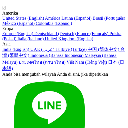
id
Amerika
United States (English)
América Latina (Español)
Brasil (Português)
México (Español)
Colombia (Español)
Eropa
Europe (English)
Deutschland (Deutsch)
France (Français)
Polska
(Polski)
Italia (Italiano)
United Kingdom (English)
Asia
India (English)
UAE (عربي)
Türkiye (Türkçe)
中国 (简体中文)
台
灣 (繁體中文)
Indonesia (Bahasa Indonesia)
Malaysia (Bahasa
Melayu)
ประเทศไทย (ภาษาไทย)
Việt Nam (Tiếng Việt)
日本 (日
本語)
Anda bisa mengubah wilayah Anda di sini, jika diperlukan