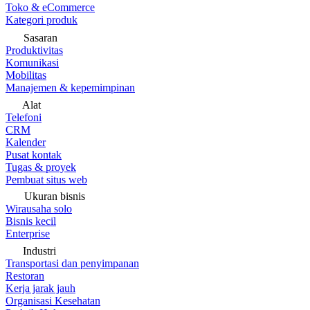
Toko & eCommerce
Kategori produk
Sasaran
Produktivitas
Komunikasi
Mobilitas
Manajemen & kepemimpinan
Alat
Telefoni
CRM
Kalender
Pusat kontak
Tugas & proyek
Pembuat situs web
Ukuran bisnis
Wirausaha solo
Bisnis kecil
Enterprise
Industri
Transportasi dan penyimpanan
Restoran
Kerja jarak jauh
Organisasi Kesehatan