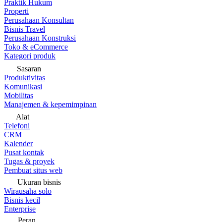
Praktik Hukum
Properti
Perusahaan Konsultan
Bisnis Travel
Perusahaan Konstruksi
Toko & eCommerce
Kategori produk
Sasaran
Produktivitas
Komunikasi
Mobilitas
Manajemen & kepemimpinan
Alat
Telefoni
CRM
Kalender
Pusat kontak
Tugas & proyek
Pembuat situs web
Ukuran bisnis
Wirausaha solo
Bisnis kecil
Enterprise
Peran