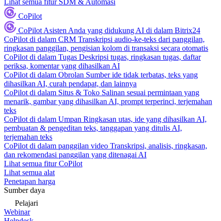
Lihat semua fitur SDM & Automasi
CoPilot
CoPilot
Asisten Anda yang didukung AI di dalam Bitrix24
CoPilot di dalam CRM
Transkripsi audio-ke-teks dari panggilan,
ringkasan panggilan, pengisian kolom di transaksi secara otomatis
CoPilot di dalam Tugas
Deskripsi tugas, ringkasan tugas, daftar
periksa, komentar yang dihasilkan AI
CoPilot di dalam Obrolan
Sumber ide tidak terbatas, teks yang
dihasilkan AI, curah pendapat, dan lainnya
CoPilot di dalam Situs & Toko
Salinan sesuai permintaan yang
menarik, gambar yang dihasilkan AI, prompt terperinci, terjemahan
teks
CoPilot di dalam Umpan
Ringkasan utas, ide yang dihasilkan AI,
pembuatan & pengeditan teks, tanggapan yang ditulis AI,
terjemahan teks
CoPilot di dalam panggilan video
Transkripsi, analisis, ringkasan,
dan rekomendasi panggilan yang ditenagai AI
Lihat semua fitur CoPilot
Lihat semua alat
Penetapan harga
Sumber daya
Pelajari
Webinar
Helpdesk