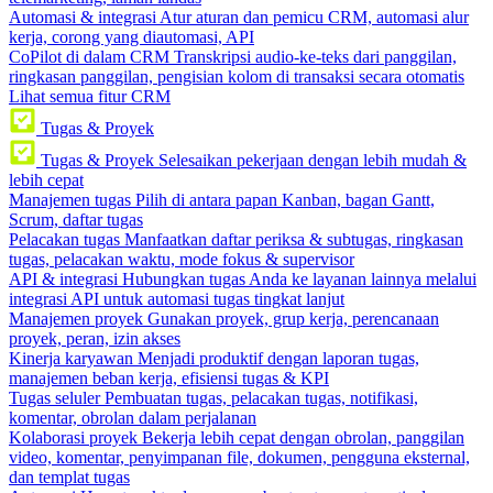
Automasi & integrasi
Atur aturan dan pemicu CRM, automasi alur
kerja, corong yang diautomasi, API
CoPilot di dalam CRM
Transkripsi audio-ke-teks dari panggilan,
ringkasan panggilan, pengisian kolom di transaksi secara otomatis
Lihat semua fitur CRM
Tugas & Proyek
Tugas & Proyek
Selesaikan pekerjaan dengan lebih mudah &
lebih cepat
Manajemen tugas
Pilih di antara papan Kanban, bagan Gantt,
Scrum, daftar tugas
Pelacakan tugas
Manfaatkan daftar periksa & subtugas, ringkasan
tugas, pelacakan waktu, mode fokus & supervisor
API & integrasi
Hubungkan tugas Anda ke layanan lainnya melalui
integrasi API untuk automasi tugas tingkat lanjut
Manajemen proyek
Gunakan proyek, grup kerja, perencanaan
proyek, peran, izin akses
Kinerja karyawan
Menjadi produktif dengan laporan tugas,
manajemen beban kerja, efisiensi tugas & KPI
Tugas seluler
Pembuatan tugas, pelacakan tugas, notifikasi,
komentar, obrolan dalam perjalanan
Kolaborasi proyek
Bekerja lebih cepat dengan obrolan, panggilan
video, komentar, penyimpanan file, dokumen, pengguna eksternal,
dan templat tugas