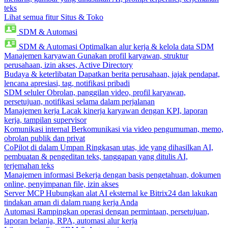
teks
Lihat semua fitur Situs & Toko
SDM & Automasi
SDM & Automasi
Optimalkan alur kerja & kelola data SDM
Manajemen karyawan
Gunakan profil karyawan, struktur
perusahaan, izin akses, Active Directory
Budaya & keterlibatan
Dapatkan berita perusahaan, jajak pendapat,
lencana apresiasi, tag, notifikasi pribadi
SDM seluler
Obrolan, panggilan video, profil karyawan,
persetujuan, notifikasi selama dalam perjalanan
Manajemen kerja
Lacak kinerja karyawan dengan KPI, laporan
kerja, tampilan supervisor
Komunikasi internal
Berkomunikasi via video pengumuman, memo,
obrolan publik dan privat
CoPilot di dalam Umpan
Ringkasan utas, ide yang dihasilkan AI,
pembuatan & pengeditan teks, tanggapan yang ditulis AI,
terjemahan teks
Manajemen informasi
Bekerja dengan basis pengetahuan, dokumen
online, penyimpanan file, izin akses
Server MCP
Hubungkan alat AI eksternal ke Bitrix24 dan lakukan
tindakan aman di dalam ruang kerja Anda
Automasi
Rampingkan operasi dengan permintaan, persetujuan,
laporan belanja, RPA, automasi alur kerja