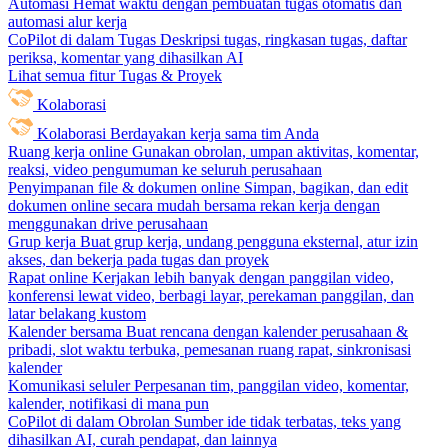
Automasi
Hemat waktu dengan pembuatan tugas otomatis dan
automasi alur kerja
CoPilot di dalam Tugas
Deskripsi tugas, ringkasan tugas, daftar
periksa, komentar yang dihasilkan AI
Lihat semua fitur Tugas & Proyek
Kolaborasi
Kolaborasi
Berdayakan kerja sama tim Anda
Ruang kerja online
Gunakan obrolan, umpan aktivitas, komentar,
reaksi, video pengumuman ke seluruh perusahaan
Penyimpanan file & dokumen online
Simpan, bagikan, dan edit
dokumen online secara mudah bersama rekan kerja dengan
menggunakan drive perusahaan
Grup kerja
Buat grup kerja, undang pengguna eksternal, atur izin
akses, dan bekerja pada tugas dan proyek
Rapat online
Kerjakan lebih banyak dengan panggilan video,
konferensi lewat video, berbagi layar, perekaman panggilan, dan
latar belakang kustom
Kalender bersama
Buat rencana dengan kalender perusahaan &
pribadi, slot waktu terbuka, pemesanan ruang rapat, sinkronisasi
kalender
Komunikasi seluler
Perpesanan tim, panggilan video, komentar,
kalender, notifikasi di mana pun
CoPilot di dalam Obrolan
Sumber ide tidak terbatas, teks yang
dihasilkan AI, curah pendapat, dan lainnya