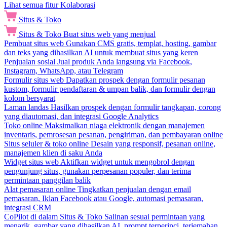
Lihat semua fitur Kolaborasi
Situs & Toko
Situs & Toko
Buat situs web yang menjual
Pembuat situs web
Gunakan CMS gratis, templat, hosting, gambar
dan teks yang dihasilkan AI untuk membuat situs yang keren
Penjualan sosial
Jual produk Anda langsung via Facebook,
Instagram, WhatsApp, atau Telegram
Formulir situs web
Dapatkan prospek dengan formulir pesanan
kustom, formulir pendaftaran & umpan balik, dan formulir dengan
kolom bersyarat
Laman landas
Hasilkan prospek dengan formulir tangkapan, corong
yang diautomasi, dan integrasi Google Analytics
Toko online
Maksimalkan niaga elektronik dengan manajemen
inventaris, pemrosesan pesanan, pengiriman, dan pembayaran online
Situs seluler & toko online
Desain yang responsif, pesanan online,
manajemen klien di saku Anda
Widget situs web
Aktifkan widget untuk mengobrol dengan
pengunjung situs, gunakan perpesanan populer, dan terima
permintaan panggilan balik
Alat pemasaran online
Tingkatkan penjualan dengan email
pemasaran, Iklan Facebook atau Google, automasi pemasaran,
integrasi CRM
CoPilot di dalam Situs & Toko
Salinan sesuai permintaan yang
menarik, gambar yang dihasilkan AI, prompt terperinci, terjemahan