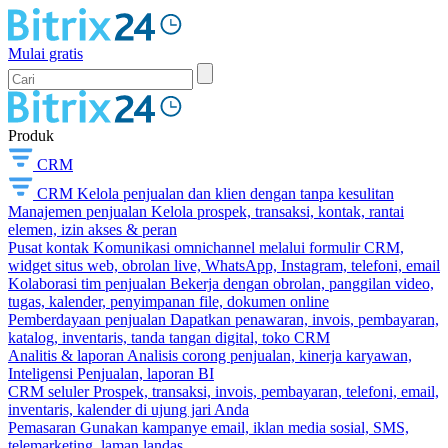
Mulai gratis
Produk
CRM
CRM
Kelola penjualan dan klien dengan tanpa kesulitan
Manajemen penjualan
Kelola prospek, transaksi, kontak, rantai
elemen, izin akses & peran
Pusat kontak
Komunikasi omnichannel melalui formulir CRM,
widget situs web, obrolan live, WhatsApp, Instagram, telefoni, email
Kolaborasi tim penjualan
Bekerja dengan obrolan, panggilan video,
tugas, kalender, penyimpanan file, dokumen online
Pemberdayaan penjualan
Dapatkan penawaran, invois, pembayaran,
katalog, inventaris, tanda tangan digital, toko CRM
Analitis & laporan
Analisis corong penjualan, kinerja karyawan,
Inteligensi Penjualan, laporan BI
CRM seluler
Prospek, transaksi, invois, pembayaran, telefoni, email,
inventaris, kalender di ujung jari Anda
Pemasaran
Gunakan kampanye email, iklan media sosial, SMS,
telemarketing, laman landas