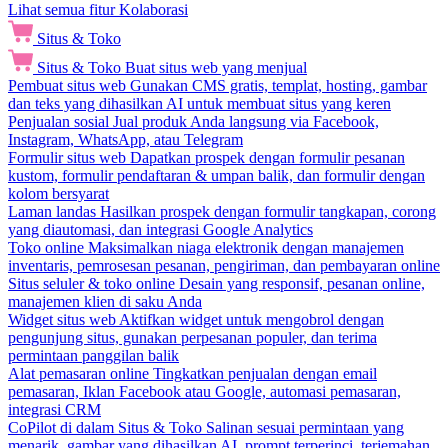
Lihat semua fitur Kolaborasi
Situs & Toko
Situs & Toko
Buat situs web yang menjual
Pembuat situs web
Gunakan CMS gratis, templat, hosting, gambar
dan teks yang dihasilkan AI untuk membuat situs yang keren
Penjualan sosial
Jual produk Anda langsung via Facebook,
Instagram, WhatsApp, atau Telegram
Formulir situs web
Dapatkan prospek dengan formulir pesanan
kustom, formulir pendaftaran & umpan balik, dan formulir dengan
kolom bersyarat
Laman landas
Hasilkan prospek dengan formulir tangkapan, corong
yang diautomasi, dan integrasi Google Analytics
Toko online
Maksimalkan niaga elektronik dengan manajemen
inventaris, pemrosesan pesanan, pengiriman, dan pembayaran online
Situs seluler & toko online
Desain yang responsif, pesanan online,
manajemen klien di saku Anda
Widget situs web
Aktifkan widget untuk mengobrol dengan
pengunjung situs, gunakan perpesanan populer, dan terima
permintaan panggilan balik
Alat pemasaran online
Tingkatkan penjualan dengan email
pemasaran, Iklan Facebook atau Google, automasi pemasaran,
integrasi CRM
CoPilot di dalam Situs & Toko
Salinan sesuai permintaan yang
menarik, gambar yang dihasilkan AI, prompt terperinci, terjemahan