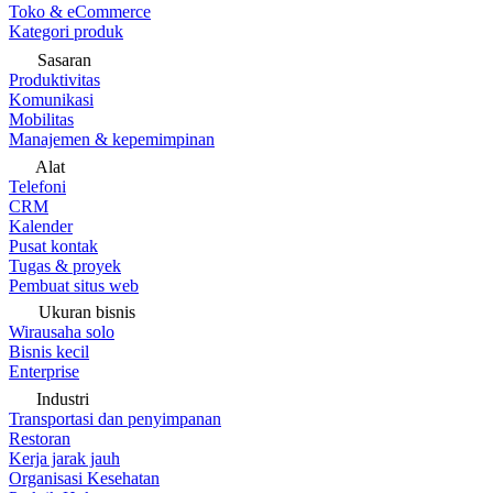
Toko & eCommerce
Kategori produk
Sasaran
Produktivitas
Komunikasi
Mobilitas
Manajemen & kepemimpinan
Alat
Telefoni
CRM
Kalender
Pusat kontak
Tugas & proyek
Pembuat situs web
Ukuran bisnis
Wirausaha solo
Bisnis kecil
Enterprise
Industri
Transportasi dan penyimpanan
Restoran
Kerja jarak jauh
Organisasi Kesehatan