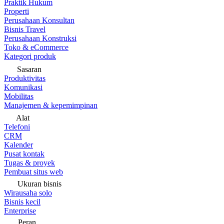
Praktik Hukum
Properti
Perusahaan Konsultan
Bisnis Travel
Perusahaan Konstruksi
Toko & eCommerce
Kategori produk
Sasaran
Produktivitas
Komunikasi
Mobilitas
Manajemen & kepemimpinan
Alat
Telefoni
CRM
Kalender
Pusat kontak
Tugas & proyek
Pembuat situs web
Ukuran bisnis
Wirausaha solo
Bisnis kecil
Enterprise
Peran