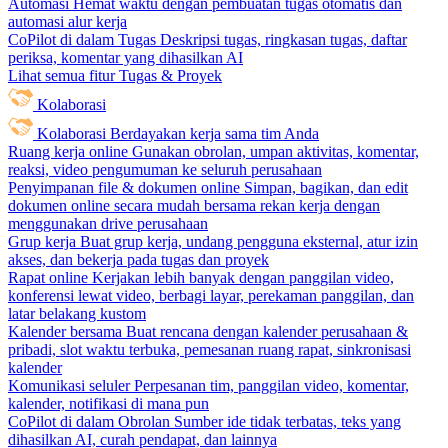
Automasi
Hemat waktu dengan pembuatan tugas otomatis dan
automasi alur kerja
CoPilot di dalam Tugas
Deskripsi tugas, ringkasan tugas, daftar
periksa, komentar yang dihasilkan AI
Lihat semua fitur Tugas & Proyek
Kolaborasi
Kolaborasi
Berdayakan kerja sama tim Anda
Ruang kerja online
Gunakan obrolan, umpan aktivitas, komentar,
reaksi, video pengumuman ke seluruh perusahaan
Penyimpanan file & dokumen online
Simpan, bagikan, dan edit
dokumen online secara mudah bersama rekan kerja dengan
menggunakan drive perusahaan
Grup kerja
Buat grup kerja, undang pengguna eksternal, atur izin
akses, dan bekerja pada tugas dan proyek
Rapat online
Kerjakan lebih banyak dengan panggilan video,
konferensi lewat video, berbagi layar, perekaman panggilan, dan
latar belakang kustom
Kalender bersama
Buat rencana dengan kalender perusahaan &
pribadi, slot waktu terbuka, pemesanan ruang rapat, sinkronisasi
kalender
Komunikasi seluler
Perpesanan tim, panggilan video, komentar,
kalender, notifikasi di mana pun
CoPilot di dalam Obrolan
Sumber ide tidak terbatas, teks yang
dihasilkan AI, curah pendapat, dan lainnya