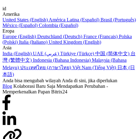
id
Amerika
United States (English)
América Latina (Español)
Brasil (Português)
México (Español)
Colombia (Español)
Eropa
Europe (English)
Deutschland (Deutsch)
France (Français)
Polska
(Polski)
Italia (Italiano)
United Kingdom (English)
Asia
India (English)
UAE (عربي)
Türkiye (Türkçe)
中国 (简体中文)
台
灣 (繁體中文)
Indonesia (Bahasa Indonesia)
Malaysia (Bahasa
Melayu)
ประเทศไทย (ภาษาไทย)
Việt Nam (Tiếng Việt)
日本 (日
本語)
Anda bisa mengubah wilayah Anda di sini, jika diperlukan
Blog
Kolaborasi Baru Saja Mendapatkan Perubahan -
Memperkenalkan Papan Bitrix24