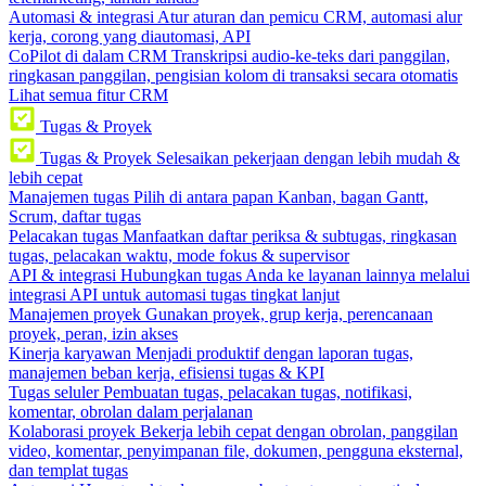
Automasi & integrasi
Atur aturan dan pemicu CRM, automasi alur
kerja, corong yang diautomasi, API
CoPilot di dalam CRM
Transkripsi audio-ke-teks dari panggilan,
ringkasan panggilan, pengisian kolom di transaksi secara otomatis
Lihat semua fitur CRM
Tugas & Proyek
Tugas & Proyek
Selesaikan pekerjaan dengan lebih mudah &
lebih cepat
Manajemen tugas
Pilih di antara papan Kanban, bagan Gantt,
Scrum, daftar tugas
Pelacakan tugas
Manfaatkan daftar periksa & subtugas, ringkasan
tugas, pelacakan waktu, mode fokus & supervisor
API & integrasi
Hubungkan tugas Anda ke layanan lainnya melalui
integrasi API untuk automasi tugas tingkat lanjut
Manajemen proyek
Gunakan proyek, grup kerja, perencanaan
proyek, peran, izin akses
Kinerja karyawan
Menjadi produktif dengan laporan tugas,
manajemen beban kerja, efisiensi tugas & KPI
Tugas seluler
Pembuatan tugas, pelacakan tugas, notifikasi,
komentar, obrolan dalam perjalanan
Kolaborasi proyek
Bekerja lebih cepat dengan obrolan, panggilan
video, komentar, penyimpanan file, dokumen, pengguna eksternal,
dan templat tugas