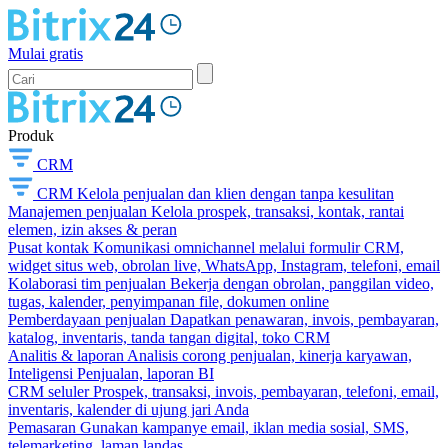
Mulai gratis
Produk
CRM
CRM
Kelola penjualan dan klien dengan tanpa kesulitan
Manajemen penjualan
Kelola prospek, transaksi, kontak, rantai
elemen, izin akses & peran
Pusat kontak
Komunikasi omnichannel melalui formulir CRM,
widget situs web, obrolan live, WhatsApp, Instagram, telefoni, email
Kolaborasi tim penjualan
Bekerja dengan obrolan, panggilan video,
tugas, kalender, penyimpanan file, dokumen online
Pemberdayaan penjualan
Dapatkan penawaran, invois, pembayaran,
katalog, inventaris, tanda tangan digital, toko CRM
Analitis & laporan
Analisis corong penjualan, kinerja karyawan,
Inteligensi Penjualan, laporan BI
CRM seluler
Prospek, transaksi, invois, pembayaran, telefoni, email,
inventaris, kalender di ujung jari Anda
Pemasaran
Gunakan kampanye email, iklan media sosial, SMS,
telemarketing, laman landas