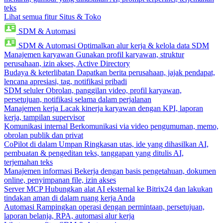
teks
Lihat semua fitur Situs & Toko
SDM & Automasi
SDM & Automasi
Optimalkan alur kerja & kelola data SDM
Manajemen karyawan
Gunakan profil karyawan, struktur
perusahaan, izin akses, Active Directory
Budaya & keterlibatan
Dapatkan berita perusahaan, jajak pendapat,
lencana apresiasi, tag, notifikasi pribadi
SDM seluler
Obrolan, panggilan video, profil karyawan,
persetujuan, notifikasi selama dalam perjalanan
Manajemen kerja
Lacak kinerja karyawan dengan KPI, laporan
kerja, tampilan supervisor
Komunikasi internal
Berkomunikasi via video pengumuman, memo,
obrolan publik dan privat
CoPilot di dalam Umpan
Ringkasan utas, ide yang dihasilkan AI,
pembuatan & pengeditan teks, tanggapan yang ditulis AI,
terjemahan teks
Manajemen informasi
Bekerja dengan basis pengetahuan, dokumen
online, penyimpanan file, izin akses
Server MCP
Hubungkan alat AI eksternal ke Bitrix24 dan lakukan
tindakan aman di dalam ruang kerja Anda
Automasi
Rampingkan operasi dengan permintaan, persetujuan,
laporan belanja, RPA, automasi alur kerja