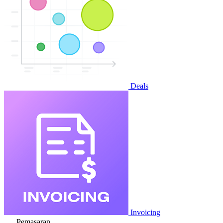
Deals
Invoicing
Pemasaran