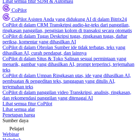
Lihat semua fitur SDM & Automasi
CoPilot
CoPilot
Asisten Anda yang didukung AI di dalam Bitrix24
CoPilot di dalam CRM
Transkripsi audio-ke-teks dari panggilan,
ringkasan panggilan, pengisian kolom di transaksi secara otomatis
CoPilot di dalam Tugas
Deskripsi tugas, ringkasan tugas, daftar
periksa, komentar yang dihasilkan AI
CoPilot di dalam Obrolan
Sumber ide tidak terbatas, teks yang
dihasilkan AI, curah pendapat, dan lainnya
CoPilot di dalam Situs & Toko
Salinan sesuai permintaan yang
menarik, gambar yang dihasilkan AI, prompt terperinci, terjemahan
teks
CoPilot di dalam Umpan
Ringkasan utas, ide yang dihasilkan AI,
pembuatan & pengeditan teks, tanggapan yang ditulis AI,
terjemahan teks
CoPilot di dalam panggilan video
Transkripsi, analisis, ringkasan,
dan rekomendasi panggilan yang ditenagai AI
Lihat semua fitur CoPilot
Lihat semua alat
Penetapan harga
Sumber daya
Pelajari
Webinar
Helpdesk