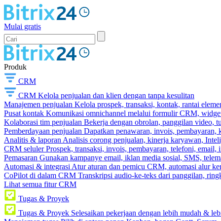
Mulai gratis
Produk
CRM
CRM
Kelola penjualan dan klien dengan tanpa kesulitan
Manajemen penjualan
Kelola prospek, transaksi, kontak, rantai eleme
Pusat kontak
Komunikasi omnichannel melalui formulir CRM, widget s
Kolaborasi tim penjualan
Bekerja dengan obrolan, panggilan video, t
Pemberdayaan penjualan
Dapatkan penawaran, invois, pembayaran, ka
Analitis & laporan
Analisis corong penjualan, kinerja karyawan, Intel
CRM seluler
Prospek, transaksi, invois, pembayaran, telefoni, email, 
Pemasaran
Gunakan kampanye email, iklan media sosial, SMS, telema
Automasi & integrasi
Atur aturan dan pemicu CRM, automasi alur ker
CoPilot di dalam CRM
Transkripsi audio-ke-teks dari panggilan, rin
Lihat semua fitur CRM
Tugas & Proyek
Tugas & Proyek
Selesaikan pekerjaan dengan lebih mudah & leb