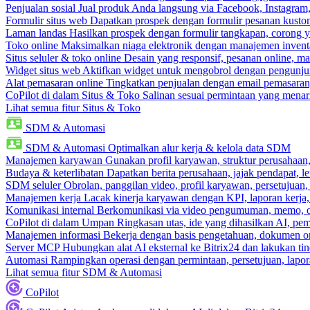
Penjualan sosial
Jual produk Anda langsung via Facebook, Instagram
Formulir situs web
Dapatkan prospek dengan formulir pesanan kustom
Laman landas
Hasilkan prospek dengan formulir tangkapan, corong y
Toko online
Maksimalkan niaga elektronik dengan manajemen inventa
Situs seluler & toko online
Desain yang responsif, pesanan online, m
Widget situs web
Aktifkan widget untuk mengobrol dengan pengunjung
Alat pemasaran online
Tingkatkan penjualan dengan email pemasaran
CoPilot di dalam Situs & Toko
Salinan sesuai permintaan yang menari
Lihat semua fitur Situs & Toko
SDM & Automasi
SDM & Automasi
Optimalkan alur kerja & kelola data SDM
Manajemen karyawan
Gunakan profil karyawan, struktur perusahaan, 
Budaya & keterlibatan
Dapatkan berita perusahaan, jajak pendapat, len
SDM seluler
Obrolan, panggilan video, profil karyawan, persetujuan,
Manajemen kerja
Lacak kinerja karyawan dengan KPI, laporan kerja,
Komunikasi internal
Berkomunikasi via video pengumuman, memo, ob
CoPilot di dalam Umpan
Ringkasan utas, ide yang dihasilkan AI, pem
Manajemen informasi
Bekerja dengan basis pengetahuan, dokumen onl
Server MCP
Hubungkan alat AI eksternal ke Bitrix24 dan lakukan t
Automasi
Rampingkan operasi dengan permintaan, persetujuan, lapora
Lihat semua fitur SDM & Automasi
CoPilot