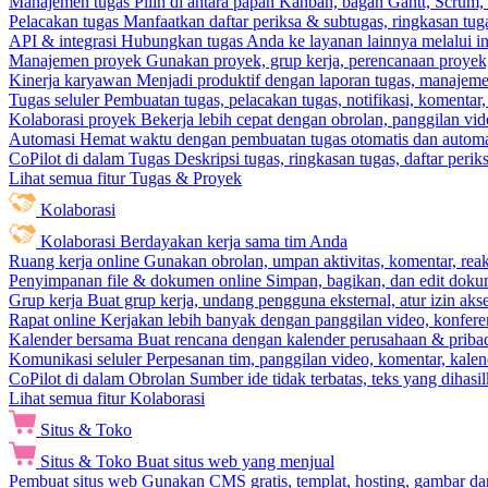
Manajemen tugas
Pilih di antara papan Kanban, bagan Gantt, Scrum, 
Pelacakan tugas
Manfaatkan daftar periksa & subtugas, ringkasan tu
API & integrasi
Hubungkan tugas Anda ke layanan lainnya melalui int
Manajemen proyek
Gunakan proyek, grup kerja, perencanaan proyek, 
Kinerja karyawan
Menjadi produktif dengan laporan tugas, manajemen
Tugas seluler
Pembuatan tugas, pelacakan tugas, notifikasi, komentar
Kolaborasi proyek
Bekerja lebih cepat dengan obrolan, panggilan vi
Automasi
Hemat waktu dengan pembuatan tugas otomatis dan automas
CoPilot di dalam Tugas
Deskripsi tugas, ringkasan tugas, daftar peri
Lihat semua fitur Tugas & Proyek
Kolaborasi
Kolaborasi
Berdayakan kerja sama tim Anda
Ruang kerja online
Gunakan obrolan, umpan aktivitas, komentar, rea
Penyimpanan file & dokumen online
Simpan, bagikan, dan edit dok
Grup kerja
Buat grup kerja, undang pengguna eksternal, atur izin aks
Rapat online
Kerjakan lebih banyak dengan panggilan video, konferen
Kalender bersama
Buat rencana dengan kalender perusahaan & pribadi
Komunikasi seluler
Perpesanan tim, panggilan video, komentar, kalend
CoPilot di dalam Obrolan
Sumber ide tidak terbatas, teks yang dihasi
Lihat semua fitur Kolaborasi
Situs & Toko
Situs & Toko
Buat situs web yang menjual
Pembuat situs web
Gunakan CMS gratis, templat, hosting, gambar da