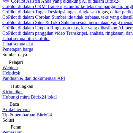
CoPilot
Asisten Anda yang didukung AI di dalam Bitrix24
CoPilot di dalam CRM
Transkripsi audio-ke-teks dari panggilan, rin
CoPilot di dalam Tugas
Deskripsi tugas, ringkasan tugas, daftar peri
CoPilot di dalam Obrolan
Sumber ide tidak terbatas, teks yang dihasi
CoPilot di dalam Situs & Toko
Salinan sesuai permintaan yang menari
CoPilot di dalam Umpan
Ringkasan utas, ide yang dihasilkan AI, pem
CoPilot di dalam panggilan video
Transkripsi, analisis, ringkasan, d
Lihat semua fitur CoPilot
Lihat semua alat
Penetapan harga
Sumber daya
Pelajari
Webinar
Helpdesk
Panduan & dan dokumentasi API
Hubungkan
Kirim tiket
Hubungi mitra Bitrix24 lokal
Baca
Artikel terbaru
Tip & pembaruan Bitrix24
Solusi
Peran
Pemasaran