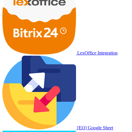
LexOffice Integration
[EQ] Google Sheet