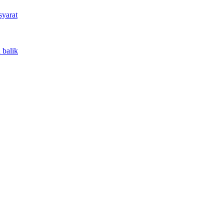
syarat
 balik