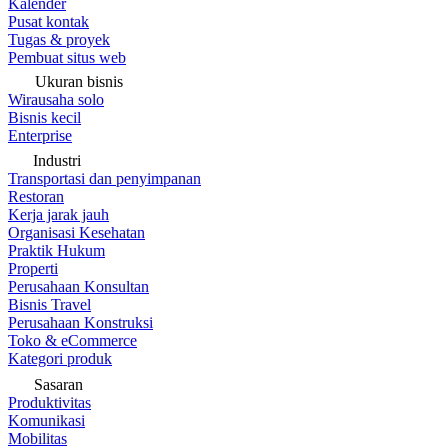
Kalender
Pusat kontak
Tugas & proyek
Pembuat situs web
Ukuran bisnis
Wirausaha solo
Bisnis kecil
Enterprise
Industri
Transportasi dan penyimpanan
Restoran
Kerja jarak jauh
Organisasi Kesehatan
Praktik Hukum
Properti
Perusahaan Konsultan
Bisnis Travel
Perusahaan Konstruksi
Toko & eCommerce
Kategori produk
Sasaran
Produktivitas
Komunikasi
Mobilitas