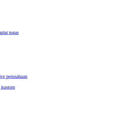
plat tugas
ive perusahaan
g kustom