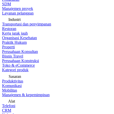
SDM
Manajemen proyek
Layanan pelanggan
Industri
Transportasi dan penyimpanan
Restoran
Kerja jarak jauh
Organisasi Kesehatan
Praktik Hukum
Properti
Perusahaan Konsultan
Bisnis Travel
Perusahaan Konstruksi
Toko & eCommerce
Kategori produk
Sasaran
Produktivitas
Komunikasi
Mobilitas
Manajemen & kepemimpinan
Alat
Telefoni
CRM