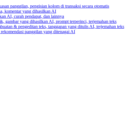
gkasan panggilan, pengisian kolom di transaksi secara otomatis
ksa, komentar yang dihasilkan AI
lkan AI, curah pendapat, dan lainnya
k, gambar yang dihasilkan AI, prompt terperinci, terjemahan teks
buatan & pengeditan teks, tanggapan yang ditulis AI, terjemahan teks
an rekomendasi panggilan yang ditenagai AI