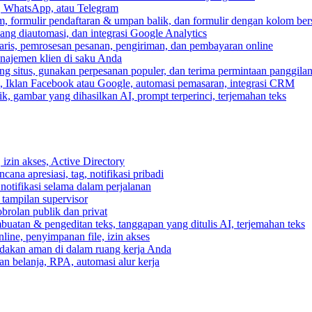
, WhatsApp, atau Telegram
, formulir pendaftaran & umpan balik, dan formulir dengan kolom ber
ang diautomasi, dan integrasi Google Analytics
ris, pemrosesan pesanan, pengiriman, dan pembayaran online
anajemen klien di saku Anda
 situs, gunakan perpesanan populer, dan terima permintaan panggilan
, Iklan Facebook atau Google, automasi pemasaran, integrasi CRM
k, gambar yang dihasilkan AI, prompt terperinci, terjemahan teks
izin akses, Active Directory
cana apresiasi, tag, notifikasi pribadi
 notifikasi selama dalam perjalanan
 tampilan supervisor
rolan publik dan privat
buatan & pengeditan teks, tanggapan yang ditulis AI, terjemahan teks
ine, penyimpanan file, izin akses
indakan aman di dalam ruang kerja Anda
n belanja, RPA, automasi alur kerja