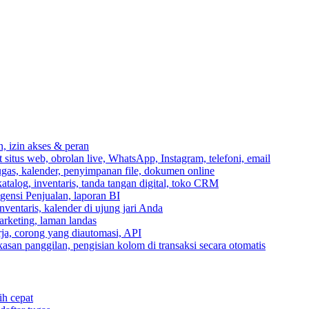
n, izin akses & peran
itus web, obrolan live, WhatsApp, Instagram, telefoni, email
ugas, kalender, penyimpanan file, dokumen online
talog, inventaris, tanda tangan digital, toko CRM
igensi Penjualan, laporan BI
inventaris, kalender di ujung jari Anda
rketing, laman landas
ja, corong yang diautomasi, API
gkasan panggilan, pengisian kolom di transaksi secara otomatis
ih cepat