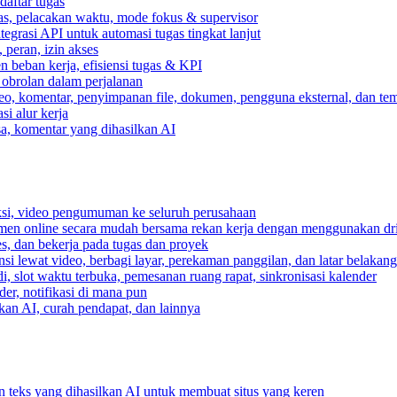
daftar tugas
gas, pelacakan waktu, mode fokus & supervisor
egrasi API untuk automasi tugas tingkat lanjut
peran, izin akses
 beban kerja, efisiensi tugas & KPI
, obrolan dalam perjalanan
deo, komentar, penyimpanan file, dokumen, pengguna eksternal, dan tem
i alur kerja
ksa, komentar yang dihasilkan AI
ksi, video pengumuman ke seluruh perusahaan
umen online secara mudah bersama rekan kerja dengan menggunakan dr
es, dan bekerja pada tugas dan proyek
si lewat video, berbagi layar, perekaman panggilan, dan latar belakan
, slot waktu terbuka, pemesanan ruang rapat, sinkronisasi kalender
er, notifikasi di mana pun
lkan AI, curah pendapat, dan lainnya
n teks yang dihasilkan AI untuk membuat situs yang keren