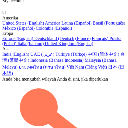
My account
id
Amerika
United States (English)
América Latina (Español)
Brasil (Português)
México (Español)
Colombia (Español)
Eropa
Europe (English)
Deutschland (Deutsch)
France (Français)
Polska
(Polski)
Italia (Italiano)
United Kingdom (English)
Asia
India (English)
UAE (عربي)
Türkiye (Türkçe)
中国 (简体中文)
台
灣 (繁體中文)
Indonesia (Bahasa Indonesia)
Malaysia (Bahasa
Melayu)
ประเทศไทย (ภาษาไทย)
Việt Nam (Tiếng Việt)
日本 (日
本語)
Anda bisa mengubah wilayah Anda di sini, jika diperlukan