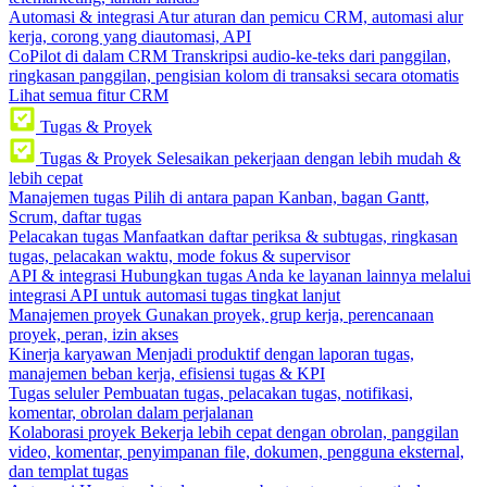
Automasi & integrasi
Atur aturan dan pemicu CRM, automasi alur
kerja, corong yang diautomasi, API
CoPilot di dalam CRM
Transkripsi audio-ke-teks dari panggilan,
ringkasan panggilan, pengisian kolom di transaksi secara otomatis
Lihat semua fitur CRM
Tugas & Proyek
Tugas & Proyek
Selesaikan pekerjaan dengan lebih mudah &
lebih cepat
Manajemen tugas
Pilih di antara papan Kanban, bagan Gantt,
Scrum, daftar tugas
Pelacakan tugas
Manfaatkan daftar periksa & subtugas, ringkasan
tugas, pelacakan waktu, mode fokus & supervisor
API & integrasi
Hubungkan tugas Anda ke layanan lainnya melalui
integrasi API untuk automasi tugas tingkat lanjut
Manajemen proyek
Gunakan proyek, grup kerja, perencanaan
proyek, peran, izin akses
Kinerja karyawan
Menjadi produktif dengan laporan tugas,
manajemen beban kerja, efisiensi tugas & KPI
Tugas seluler
Pembuatan tugas, pelacakan tugas, notifikasi,
komentar, obrolan dalam perjalanan
Kolaborasi proyek
Bekerja lebih cepat dengan obrolan, panggilan
video, komentar, penyimpanan file, dokumen, pengguna eksternal,
dan templat tugas