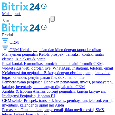
Mulai gratis
Produk
CRM
CRM
Kelola penjualan dan klien dengan tanpa kesulitan
Manajemen penjualan
Kelola prospek, transaksi, kontak, rantai
elemen, izin akses & peran
Pusat kontak
Komunikasi omnichannel melalui formulir CRM,
widget situs web, obrolan live, WhatsApp, Instagram, telefoni, email
Kolaborasi tim penjualan
Bekerja dengan obrolan, panggilan video,
tugas, kalender, penyimpanan file, dokumen online
Pemberdayaan penjualan
Dapatkan penawaran, invois, pembayaran,
katalog, inventaris, tanda tangan digital, toko CRM
Analitis & laporan
Analisis corong penjualan, kinerja karyawan,
Inteligensi Penjualan, laporan BI
CRM seluler
Prospek, transaksi, invois, pembayaran, telefoni, email,
inventaris, kalender di ujung jari Anda
Pemasaran
Gunakan kampanye email, iklan media sosial, SMS,
telemarketing, laman landas