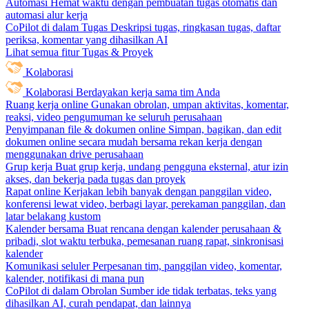
Automasi
Hemat waktu dengan pembuatan tugas otomatis dan
automasi alur kerja
CoPilot di dalam Tugas
Deskripsi tugas, ringkasan tugas, daftar
periksa, komentar yang dihasilkan AI
Lihat semua fitur Tugas & Proyek
Kolaborasi
Kolaborasi
Berdayakan kerja sama tim Anda
Ruang kerja online
Gunakan obrolan, umpan aktivitas, komentar,
reaksi, video pengumuman ke seluruh perusahaan
Penyimpanan file & dokumen online
Simpan, bagikan, dan edit
dokumen online secara mudah bersama rekan kerja dengan
menggunakan drive perusahaan
Grup kerja
Buat grup kerja, undang pengguna eksternal, atur izin
akses, dan bekerja pada tugas dan proyek
Rapat online
Kerjakan lebih banyak dengan panggilan video,
konferensi lewat video, berbagi layar, perekaman panggilan, dan
latar belakang kustom
Kalender bersama
Buat rencana dengan kalender perusahaan &
pribadi, slot waktu terbuka, pemesanan ruang rapat, sinkronisasi
kalender
Komunikasi seluler
Perpesanan tim, panggilan video, komentar,
kalender, notifikasi di mana pun
CoPilot di dalam Obrolan
Sumber ide tidak terbatas, teks yang
dihasilkan AI, curah pendapat, dan lainnya