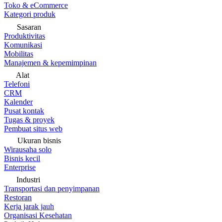
Toko & eCommerce
Kategori produk
Sasaran
Produktivitas
Komunikasi
Mobilitas
Manajemen & kepemimpinan
Alat
Telefoni
CRM
Kalender
Pusat kontak
Tugas & proyek
Pembuat situs web
Ukuran bisnis
Wirausaha solo
Bisnis kecil
Enterprise
Industri
Transportasi dan penyimpanan
Restoran
Kerja jarak jauh
Organisasi Kesehatan