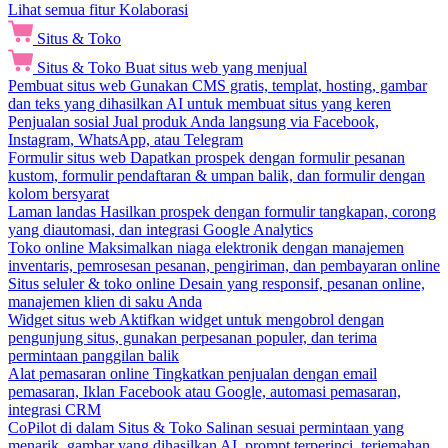
Lihat semua fitur Kolaborasi
Situs & Toko
Situs & Toko
Buat situs web yang menjual
Pembuat situs web
Gunakan CMS gratis, templat, hosting, gambar
dan teks yang dihasilkan AI untuk membuat situs yang keren
Penjualan sosial
Jual produk Anda langsung via Facebook,
Instagram, WhatsApp, atau Telegram
Formulir situs web
Dapatkan prospek dengan formulir pesanan
kustom, formulir pendaftaran & umpan balik, dan formulir dengan
kolom bersyarat
Laman landas
Hasilkan prospek dengan formulir tangkapan, corong
yang diautomasi, dan integrasi Google Analytics
Toko online
Maksimalkan niaga elektronik dengan manajemen
inventaris, pemrosesan pesanan, pengiriman, dan pembayaran online
Situs seluler & toko online
Desain yang responsif, pesanan online,
manajemen klien di saku Anda
Widget situs web
Aktifkan widget untuk mengobrol dengan
pengunjung situs, gunakan perpesanan populer, dan terima
permintaan panggilan balik
Alat pemasaran online
Tingkatkan penjualan dengan email
pemasaran, Iklan Facebook atau Google, automasi pemasaran,
integrasi CRM
CoPilot di dalam Situs & Toko
Salinan sesuai permintaan yang
menarik, gambar yang dihasilkan AI, prompt terperinci, terjemahan