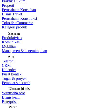
Praktik Hukum
Properti
Perusahaan Konsultan
Bisnis Travel
Perusahaan Konstruksi
Toko & eCommerce
Kategori produk
Sasaran
Produktivitas
Komunikasi
Mobilitas
Manajemen & kepemimpinan
Alat
Telefoni
CRM
Kalender
Pusat kontak
Tugas & proyek
Pembuat situs web
Ukuran bisnis
Wirausaha solo
Bisnis kecil
Enterprise
Peran