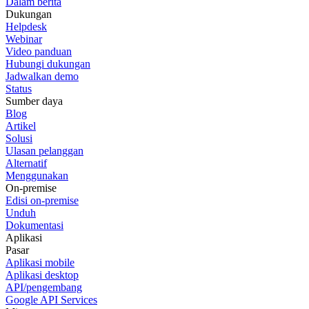
Dalam berita
Dukungan
Helpdesk
Webinar
Video panduan
Hubungi dukungan
Jadwalkan demo
Status
Sumber daya
Blog
Artikel
Solusi
Ulasan pelanggan
Alternatif
Menggunakan
On-premise
Edisi on-premise
Unduh
Dokumentasi
Aplikasi
Pasar
Aplikasi mobile
Aplikasi desktop
API/pengembang
Google API Services