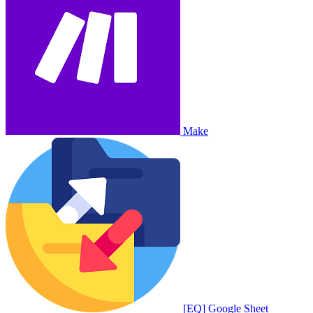
Make
[EQ] Google Sheet