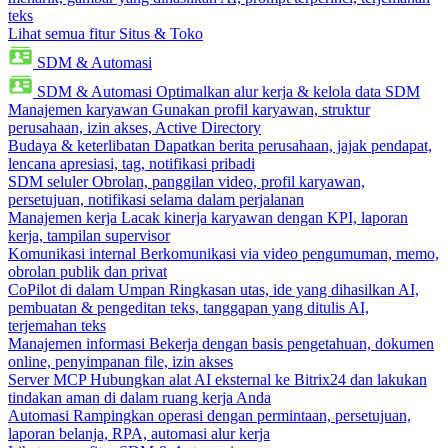
teks
Lihat semua fitur Situs & Toko
SDM & Automasi
SDM & Automasi
Optimalkan alur kerja & kelola data SDM
Manajemen karyawan
Gunakan profil karyawan, struktur
perusahaan, izin akses, Active Directory
Budaya & keterlibatan
Dapatkan berita perusahaan, jajak pendapat,
lencana apresiasi, tag, notifikasi pribadi
SDM seluler
Obrolan, panggilan video, profil karyawan,
persetujuan, notifikasi selama dalam perjalanan
Manajemen kerja
Lacak kinerja karyawan dengan KPI, laporan
kerja, tampilan supervisor
Komunikasi internal
Berkomunikasi via video pengumuman, memo,
obrolan publik dan privat
CoPilot di dalam Umpan
Ringkasan utas, ide yang dihasilkan AI,
pembuatan & pengeditan teks, tanggapan yang ditulis AI,
terjemahan teks
Manajemen informasi
Bekerja dengan basis pengetahuan, dokumen
online, penyimpanan file, izin akses
Server MCP
Hubungkan alat AI eksternal ke Bitrix24 dan lakukan
tindakan aman di dalam ruang kerja Anda
Automasi
Rampingkan operasi dengan permintaan, persetujuan,
laporan belanja, RPA, automasi alur kerja