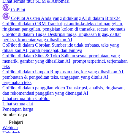
Lihat semua fitur SDM & Automasi
CoPilot
CoPilot
Asisten Anda yang didukung AI di dalam Bitrix24
CoPilot di dalam CRM
Transkripsi audio-ke-teks dari panggilan,
ringkasan panggilan, pengisian kolom di transaksi secara otomatis
CoPilot di dalam Tugas
Deskripsi tugas, ringkasan tugas, daftar
periksa, komentar yang dihasilkan AI
CoPilot di dalam Obrolan
Sumber ide tidak terbatas, teks yang
dihasilkan AI, curah pendapat, dan lainnya
CoPilot di dalam Situs & Toko
Salinan sesuai permintaan yang
menarik, gambar yang dihasilkan AI, prompt terperinci, terjemahan
teks
CoPilot di dalam Umpan
Ringkasan utas, ide yang dihasilkan AI,
pembuatan & pengeditan teks, tanggapan yang ditulis AI,
terjemahan teks
CoPilot di dalam panggilan video
Transkripsi, analisis, ringkasan,
dan rekomendasi panggilan yang ditenagai AI
Lihat semua fitur CoPilot
Lihat semua alat
Penetapan harga
Sumber daya
Pelajari
Webinar
Helpdesk