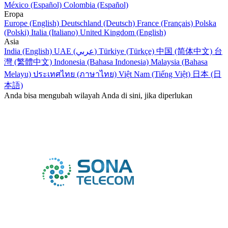
México (Español)
Colombia (Español)
Eropa
Europe (English)
Deutschland (Deutsch)
France (Français)
Polska
(Polski)
Italia (Italiano)
United Kingdom (English)
Asia
India (English)
UAE (عربي)
Türkiye (Türkçe)
中国 (简体中文)
台
灣 (繁體中文)
Indonesia (Bahasa Indonesia)
Malaysia (Bahasa
Melayu)
ประเทศไทย (ภาษาไทย)
Việt Nam (Tiếng Việt)
日本 (日
本語)
Anda bisa mengubah wilayah Anda di sini, jika diperlukan