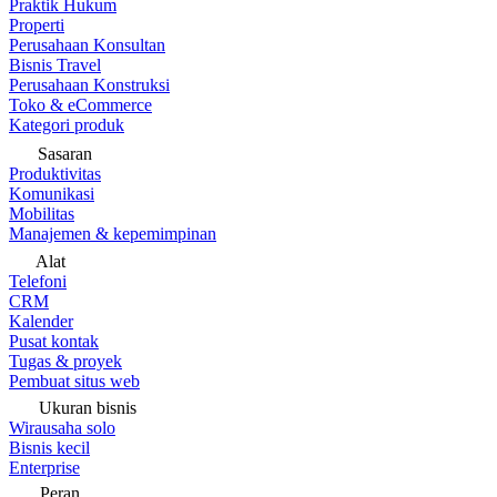
Praktik Hukum
Properti
Perusahaan Konsultan
Bisnis Travel
Perusahaan Konstruksi
Toko & eCommerce
Kategori produk
Sasaran
Produktivitas
Komunikasi
Mobilitas
Manajemen & kepemimpinan
Alat
Telefoni
CRM
Kalender
Pusat kontak
Tugas & proyek
Pembuat situs web
Ukuran bisnis
Wirausaha solo
Bisnis kecil
Enterprise
Peran