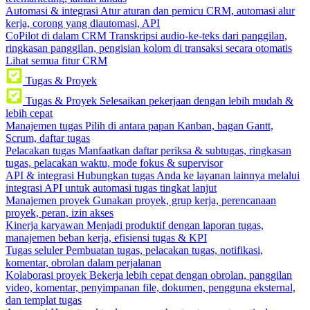
Automasi & integrasi
Atur aturan dan pemicu CRM, automasi alur
kerja, corong yang diautomasi, API
CoPilot di dalam CRM
Transkripsi audio-ke-teks dari panggilan,
ringkasan panggilan, pengisian kolom di transaksi secara otomatis
Lihat semua fitur CRM
Tugas & Proyek
Tugas & Proyek
Selesaikan pekerjaan dengan lebih mudah &
lebih cepat
Manajemen tugas
Pilih di antara papan Kanban, bagan Gantt,
Scrum, daftar tugas
Pelacakan tugas
Manfaatkan daftar periksa & subtugas, ringkasan
tugas, pelacakan waktu, mode fokus & supervisor
API & integrasi
Hubungkan tugas Anda ke layanan lainnya melalui
integrasi API untuk automasi tugas tingkat lanjut
Manajemen proyek
Gunakan proyek, grup kerja, perencanaan
proyek, peran, izin akses
Kinerja karyawan
Menjadi produktif dengan laporan tugas,
manajemen beban kerja, efisiensi tugas & KPI
Tugas seluler
Pembuatan tugas, pelacakan tugas, notifikasi,
komentar, obrolan dalam perjalanan
Kolaborasi proyek
Bekerja lebih cepat dengan obrolan, panggilan
video, komentar, penyimpanan file, dokumen, pengguna eksternal,
dan templat tugas