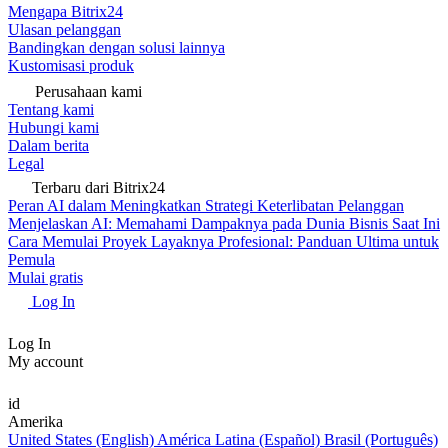
Mengapa Bitrix24
Ulasan pelanggan
Bandingkan dengan solusi lainnya
Kustomisasi produk
Perusahaan kami
Tentang kami
Hubungi kami
Dalam berita
Legal
Terbaru dari Bitrix24
Peran AI dalam Meningkatkan Strategi Keterlibatan Pelanggan
Menjelaskan AI: Memahami Dampaknya pada Dunia Bisnis Saat Ini
Cara Memulai Proyek Layaknya Profesional: Panduan Ultima untuk
Pemula
Mulai gratis
Log In
Log In
My account
id
Amerika
United States (English)
América Latina (Español)
Brasil (Português)