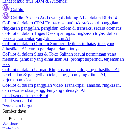
Lihat semua fitur SDM & Automasi
CoPilot
CoPilot
Asisten Anda yang didukung AI di dalam Bitrix24
CoPilot di dalam CRM
Transkripsi audio-ke-teks dari panggilan,
ringkasan panggilan, pengisian kolom di transaksi secara otomatis
CoPilot di dalam Tugas
Deskripsi tugas, ringkasan tugas, daftar
periksa, komentar yang dihasilkan AI
CoPilot di dalam Obrolan
Sumber ide tidak terbatas, teks yang
dihasilkan AI, curah pendapat, dan lainnya
CoPilot di dalam Situs & Toko
Salinan sesuai permintaan yang
menarik, gambar yang dihasilkan AI, prompt terperinci, terjemahan
teks
CoPilot di dalam Umpan
Ringkasan utas, ide yang dihasilkan AI,
pembuatan & pengeditan teks, tanggapan yang ditulis AI,
terjemahan teks
CoPilot di dalam panggilan video
Transkripsi, analisis, ringkasan,
dan rekomendasi panggilan yang ditenagai AI
Lihat semua fitur CoPilot
Lihat semua alat
Penetapan harga
Sumber daya
Pelajari
Webinar
Helpdesk