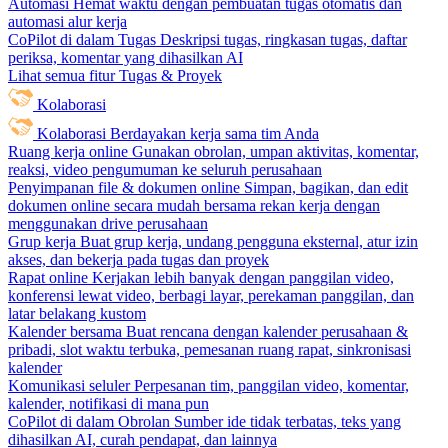
Automasi
Hemat waktu dengan pembuatan tugas otomatis dan
automasi alur kerja
CoPilot di dalam Tugas
Deskripsi tugas, ringkasan tugas, daftar
periksa, komentar yang dihasilkan AI
Lihat semua fitur Tugas & Proyek
Kolaborasi
Kolaborasi
Berdayakan kerja sama tim Anda
Ruang kerja online
Gunakan obrolan, umpan aktivitas, komentar,
reaksi, video pengumuman ke seluruh perusahaan
Penyimpanan file & dokumen online
Simpan, bagikan, dan edit
dokumen online secara mudah bersama rekan kerja dengan
menggunakan drive perusahaan
Grup kerja
Buat grup kerja, undang pengguna eksternal, atur izin
akses, dan bekerja pada tugas dan proyek
Rapat online
Kerjakan lebih banyak dengan panggilan video,
konferensi lewat video, berbagi layar, perekaman panggilan, dan
latar belakang kustom
Kalender bersama
Buat rencana dengan kalender perusahaan &
pribadi, slot waktu terbuka, pemesanan ruang rapat, sinkronisasi
kalender
Komunikasi seluler
Perpesanan tim, panggilan video, komentar,
kalender, notifikasi di mana pun
CoPilot di dalam Obrolan
Sumber ide tidak terbatas, teks yang
dihasilkan AI, curah pendapat, dan lainnya