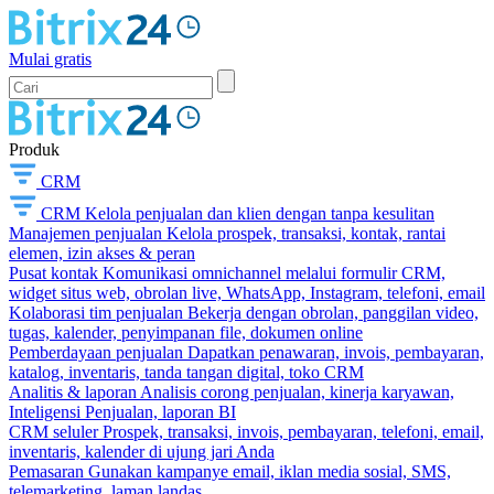
Mulai gratis
Produk
CRM
CRM
Kelola penjualan dan klien dengan tanpa kesulitan
Manajemen penjualan
Kelola prospek, transaksi, kontak, rantai
elemen, izin akses & peran
Pusat kontak
Komunikasi omnichannel melalui formulir CRM,
widget situs web, obrolan live, WhatsApp, Instagram, telefoni, email
Kolaborasi tim penjualan
Bekerja dengan obrolan, panggilan video,
tugas, kalender, penyimpanan file, dokumen online
Pemberdayaan penjualan
Dapatkan penawaran, invois, pembayaran,
katalog, inventaris, tanda tangan digital, toko CRM
Analitis & laporan
Analisis corong penjualan, kinerja karyawan,
Inteligensi Penjualan, laporan BI
CRM seluler
Prospek, transaksi, invois, pembayaran, telefoni, email,
inventaris, kalender di ujung jari Anda
Pemasaran
Gunakan kampanye email, iklan media sosial, SMS,
telemarketing, laman landas