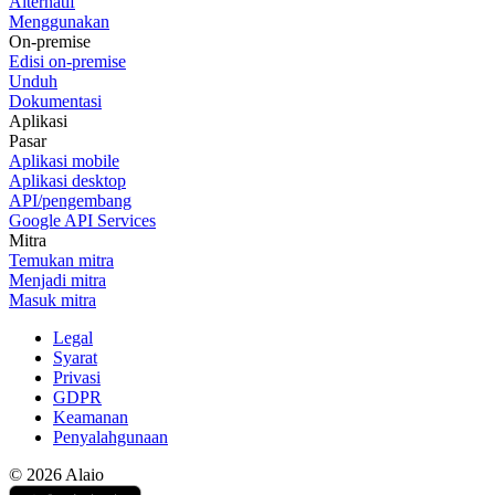
Alternatif
Menggunakan
On-premise
Edisi on-premise
Unduh
Dokumentasi
Aplikasi
Pasar
Aplikasi mobile
Aplikasi desktop
API/pengembang
Google API Services
Mitra
Temukan mitra
Menjadi mitra
Masuk mitra
Legal
Syarat
Privasi
GDPR
Keamanan
Penyalahgunaan
© 2026 Alaio