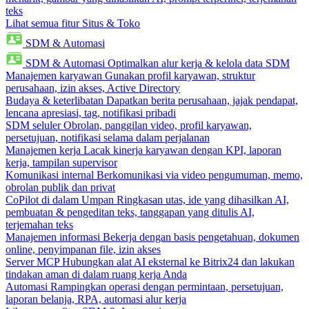
teks
Lihat semua fitur Situs & Toko
SDM & Automasi
SDM & Automasi
Optimalkan alur kerja & kelola data SDM
Manajemen karyawan
Gunakan profil karyawan, struktur
perusahaan, izin akses, Active Directory
Budaya & keterlibatan
Dapatkan berita perusahaan, jajak pendapat,
lencana apresiasi, tag, notifikasi pribadi
SDM seluler
Obrolan, panggilan video, profil karyawan,
persetujuan, notifikasi selama dalam perjalanan
Manajemen kerja
Lacak kinerja karyawan dengan KPI, laporan
kerja, tampilan supervisor
Komunikasi internal
Berkomunikasi via video pengumuman, memo,
obrolan publik dan privat
CoPilot di dalam Umpan
Ringkasan utas, ide yang dihasilkan AI,
pembuatan & pengeditan teks, tanggapan yang ditulis AI,
terjemahan teks
Manajemen informasi
Bekerja dengan basis pengetahuan, dokumen
online, penyimpanan file, izin akses
Server MCP
Hubungkan alat AI eksternal ke Bitrix24 dan lakukan
tindakan aman di dalam ruang kerja Anda
Automasi
Rampingkan operasi dengan permintaan, persetujuan,
laporan belanja, RPA, automasi alur kerja