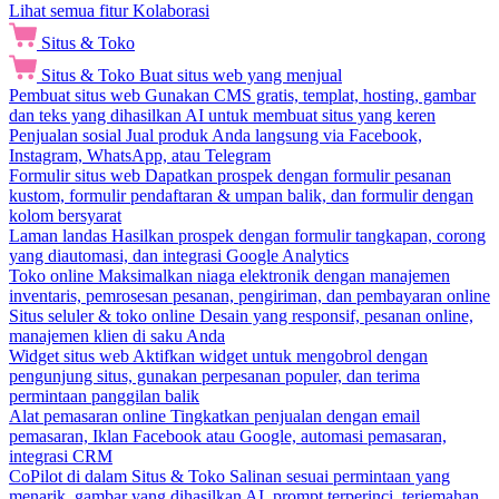
Lihat semua fitur Kolaborasi
Situs & Toko
Situs & Toko
Buat situs web yang menjual
Pembuat situs web
Gunakan CMS gratis, templat, hosting, gambar
dan teks yang dihasilkan AI untuk membuat situs yang keren
Penjualan sosial
Jual produk Anda langsung via Facebook,
Instagram, WhatsApp, atau Telegram
Formulir situs web
Dapatkan prospek dengan formulir pesanan
kustom, formulir pendaftaran & umpan balik, dan formulir dengan
kolom bersyarat
Laman landas
Hasilkan prospek dengan formulir tangkapan, corong
yang diautomasi, dan integrasi Google Analytics
Toko online
Maksimalkan niaga elektronik dengan manajemen
inventaris, pemrosesan pesanan, pengiriman, dan pembayaran online
Situs seluler & toko online
Desain yang responsif, pesanan online,
manajemen klien di saku Anda
Widget situs web
Aktifkan widget untuk mengobrol dengan
pengunjung situs, gunakan perpesanan populer, dan terima
permintaan panggilan balik
Alat pemasaran online
Tingkatkan penjualan dengan email
pemasaran, Iklan Facebook atau Google, automasi pemasaran,
integrasi CRM
CoPilot di dalam Situs & Toko
Salinan sesuai permintaan yang
menarik, gambar yang dihasilkan AI, prompt terperinci, terjemahan