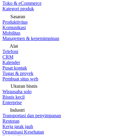
Toko & eCommerce
Kategori produk
Sasaran
Produktivitas
Komunikasi
Mobilitas
Manajemen & kepemimpinan
Alat
Telefoni
CRM
Kalender
Pusat kontak
Tugas & proyek
Pembuat situs web
Ukuran bisnis
Wirausaha solo
Bisnis kecil
Enterprise
Industri
Transportasi dan penyimpanan
Restoran
Kerja jarak jauh
Organisasi Kesehatan