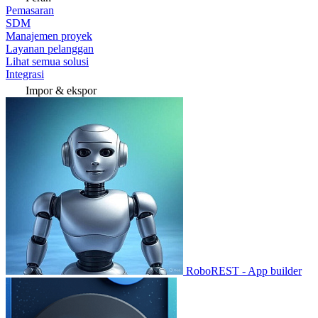
Pemasaran
SDM
Manajemen proyek
Layanan pelanggan
Lihat semua solusi
Integrasi
Impor & ekspor
RoboREST - App builder