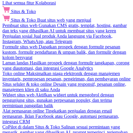
Lihat semua fitur Kolaborasi
Situs & Toko
Situs & Toko
Buat situs web yang menjual
Pembuat situs web
Gunakan CMS gratis, templat, hosting, gambar
dan teks yang dihasilkan AI untuk membuat situs yang keren
Penjualan sosial
Jual produk Anda langsung via Facebook,
Instagram, WhatsApp, atau Telegram
Formulir situs web
Dapatkan prospek dengan formulir pesanan
kustom, formulir pendaftaran & umpan balik, dan formulir dengan
kolom bersyarat
Laman landas
Hasilkan prospek dengan formulir tangkapan, corong
yang diautomasi, dan integrasi Google Analytics
Toko online
Maksimalkan niaga elektronik dengan manajemen
inventaris, pemrosesan pesanan, pengiriman, dan pembayaran online
Situs seluler & toko online
Desain yang responsif, pesanan online,
manajemen klien di saku Anda
Widget situs web
Aktifkan widget untuk mengobrol dengan
pengunjung situs, gunakan perpesanan populer, dan terima
permintaan panggilan balik
Alat pemasaran online
Tingkatkan penjualan dengan email
pemasaran, Iklan Facebook atau Google, automasi pemasaran,
integrasi CRM
CoPilot di dalam Situs & Toko
Salinan sesuai permintaan yang
menarik, gambar yang dihasilkan AI, prompt terperinci, terjemahan