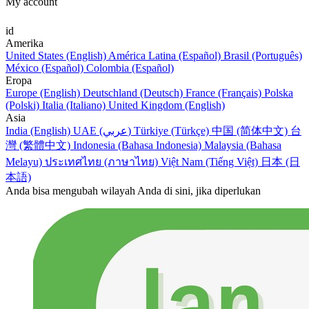
My account
id
Amerika
United States (English)
América Latina (Español)
Brasil (Português)
México (Español)
Colombia (Español)
Eropa
Europe (English)
Deutschland (Deutsch)
France (Français)
Polska
(Polski)
Italia (Italiano)
United Kingdom (English)
Asia
India (English)
UAE (عربي)
Türkiye (Türkçe)
中国 (简体中文)
台
灣 (繁體中文)
Indonesia (Bahasa Indonesia)
Malaysia (Bahasa
Melayu)
ประเทศไทย (ภาษาไทย)
Việt Nam (Tiếng Việt)
日本 (日
本語)
Anda bisa mengubah wilayah Anda di sini, jika diperlukan