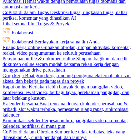
Automasi
Hemat waktu dengan pembuatan tugas otomatis dan
automasi alur kerja
CoPilot di dalam Tugas
Deskripsi tugas, ringkasan tugas, daftar
periksa, komentar yang dihasilkan AI
Lihat semua fitur Tugas & Proyek
Kolaborasi
Kolaborasi
Berdayakan kerja sama tim Anda
Ruang kerja online
Gunakan obrolan, umpan aktivitas, komentar,
reaksi, video pengumuman ke seluruh perusahaan
Penyimpanan file & dokumen online
Simpan, bagikan, dan edit
dokumen online secara mudah bersama rekan kerja dengan
menggunakan drive perusahaan
Grup kerja
Buat grup kerja, undang pengguna eksternal, atur izin
akses, dan bekerja pada tugas dan proyek
Rapat online
Kerjakan lebih banyak dengan panggilan video,
konferensi lewat video, berbagi layar, perekaman panggilan, dan
latar belakang kustom
Kalender bersama
Buat rencana dengan kalender perusahaan &
pribadi, slot waktu terbuka, pemesanan ruang rapat, sinkronisasi
kalender
Komunikasi seluler
Perpesanan tim, panggilan video, komentar,
kalender, notifikasi di mana pun
CoPilot di dalam Obrolan
Sumber ide tidak terbatas, teks yang
dihasilkan AI, curah pendapat, dan lainnya