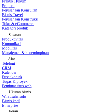
Praktik Hukum
Properti
Perusahaan Konsultan
Bisnis Travel
Perusahaan Konstruksi
Toko & eCommerce
Kategori produk
Sasaran
Produktivitas
Komunikasi
Mobilitas
Manajemen & kepemimpinan
Alat
Telefoni
CRM
Kalender
Pusat kontak
Tugas & proyek
Pembuat situs web
Ukuran bisnis
Wirausaha solo
Bisnis kecil
Enterprise
Peran