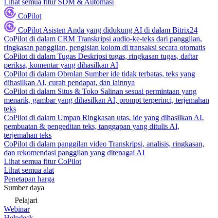
Lihat semua fitur SDM & Automasi
CoPilot
CoPilot
Asisten Anda yang didukung AI di dalam Bitrix24
CoPilot di dalam CRM
Transkripsi audio-ke-teks dari panggilan,
ringkasan panggilan, pengisian kolom di transaksi secara otomatis
CoPilot di dalam Tugas
Deskripsi tugas, ringkasan tugas, daftar
periksa, komentar yang dihasilkan AI
CoPilot di dalam Obrolan
Sumber ide tidak terbatas, teks yang
dihasilkan AI, curah pendapat, dan lainnya
CoPilot di dalam Situs & Toko
Salinan sesuai permintaan yang
menarik, gambar yang dihasilkan AI, prompt terperinci, terjemahan
teks
CoPilot di dalam Umpan
Ringkasan utas, ide yang dihasilkan AI,
pembuatan & pengeditan teks, tanggapan yang ditulis AI,
terjemahan teks
CoPilot di dalam panggilan video
Transkripsi, analisis, ringkasan,
dan rekomendasi panggilan yang ditenagai AI
Lihat semua fitur CoPilot
Lihat semua alat
Penetapan harga
Sumber daya
Pelajari
Webinar
Helpdesk