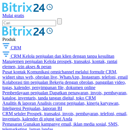
Mulai gratis
Produk
CRM
CRM
Kelola penjualan dan klien dengan tanpa kesulitan
Manajemen penjualan
Kelola prospek, transaksi, kontak, rantai
elemen, izin akses & peran
Pusat kontak
Komunikasi omnichannel melalui formulir CRM,
widget situs web, obrolan live, WhatsApp, Instagram, telefoni, email
Kolaborasi tim penjualan
Bekerja dengan obrolan, panggilan video,
tugas, kalender, penyimpanan file, dokumen online
Pemberdayaan penjualan
Dapatkan penawaran, invois, pembayaran,
katalog, inventaris, tanda tangan digital, toko CRM
Analitis & laporan
Analisis corong penjualan, kinerja karyawan,
Inteligensi Penjualan, laporan BI
CRM seluler
Prospek, transaksi, invois, pembayaran, telefoni, email,
inventaris, kalender di ujung jari Anda
Pemasaran
Gunakan kampanye email, iklan media sosial, SMS,
telemarketing, laman landas