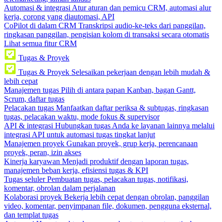
Automasi & integrasi
Atur aturan dan pemicu CRM, automasi alur
kerja, corong yang diautomasi, API
CoPilot di dalam CRM
Transkripsi audio-ke-teks dari panggilan,
ringkasan panggilan, pengisian kolom di transaksi secara otomatis
Lihat semua fitur CRM
Tugas & Proyek
Tugas & Proyek
Selesaikan pekerjaan dengan lebih mudah &
lebih cepat
Manajemen tugas
Pilih di antara papan Kanban, bagan Gantt,
Scrum, daftar tugas
Pelacakan tugas
Manfaatkan daftar periksa & subtugas, ringkasan
tugas, pelacakan waktu, mode fokus & supervisor
API & integrasi
Hubungkan tugas Anda ke layanan lainnya melalui
integrasi API untuk automasi tugas tingkat lanjut
Manajemen proyek
Gunakan proyek, grup kerja, perencanaan
proyek, peran, izin akses
Kinerja karyawan
Menjadi produktif dengan laporan tugas,
manajemen beban kerja, efisiensi tugas & KPI
Tugas seluler
Pembuatan tugas, pelacakan tugas, notifikasi,
komentar, obrolan dalam perjalanan
Kolaborasi proyek
Bekerja lebih cepat dengan obrolan, panggilan
video, komentar, penyimpanan file, dokumen, pengguna eksternal,
dan templat tugas