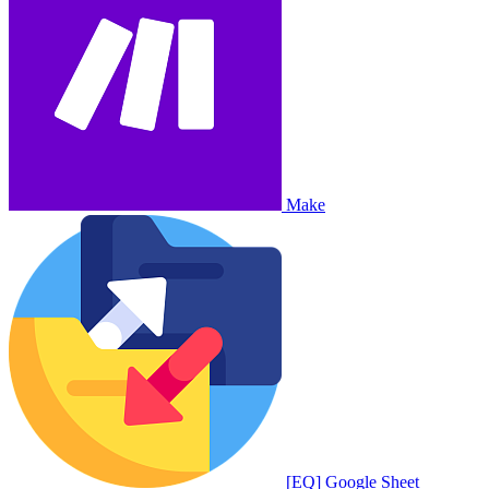
Make
[EQ] Google Sheet