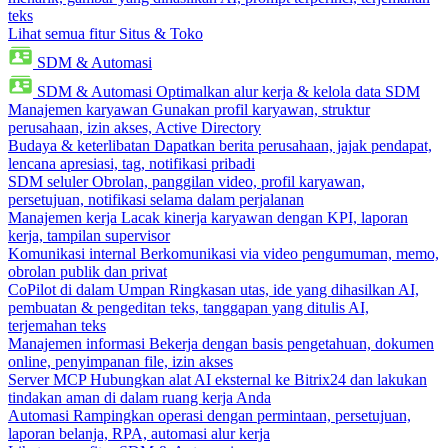
teks
Lihat semua fitur Situs & Toko
SDM & Automasi
SDM & Automasi
Optimalkan alur kerja & kelola data SDM
Manajemen karyawan
Gunakan profil karyawan, struktur
perusahaan, izin akses, Active Directory
Budaya & keterlibatan
Dapatkan berita perusahaan, jajak pendapat,
lencana apresiasi, tag, notifikasi pribadi
SDM seluler
Obrolan, panggilan video, profil karyawan,
persetujuan, notifikasi selama dalam perjalanan
Manajemen kerja
Lacak kinerja karyawan dengan KPI, laporan
kerja, tampilan supervisor
Komunikasi internal
Berkomunikasi via video pengumuman, memo,
obrolan publik dan privat
CoPilot di dalam Umpan
Ringkasan utas, ide yang dihasilkan AI,
pembuatan & pengeditan teks, tanggapan yang ditulis AI,
terjemahan teks
Manajemen informasi
Bekerja dengan basis pengetahuan, dokumen
online, penyimpanan file, izin akses
Server MCP
Hubungkan alat AI eksternal ke Bitrix24 dan lakukan
tindakan aman di dalam ruang kerja Anda
Automasi
Rampingkan operasi dengan permintaan, persetujuan,
laporan belanja, RPA, automasi alur kerja