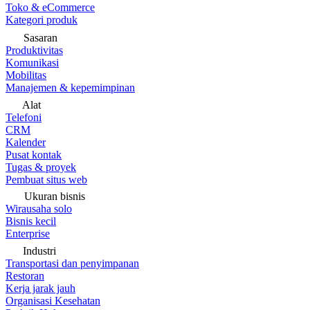
Toko & eCommerce
Kategori produk
Sasaran
Produktivitas
Komunikasi
Mobilitas
Manajemen & kepemimpinan
Alat
Telefoni
CRM
Kalender
Pusat kontak
Tugas & proyek
Pembuat situs web
Ukuran bisnis
Wirausaha solo
Bisnis kecil
Enterprise
Industri
Transportasi dan penyimpanan
Restoran
Kerja jarak jauh
Organisasi Kesehatan