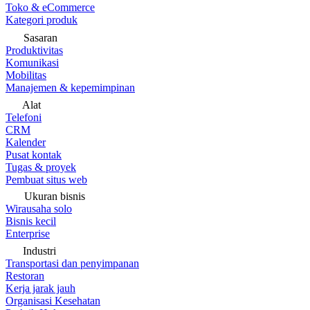
Toko & eCommerce
Kategori produk
Sasaran
Produktivitas
Komunikasi
Mobilitas
Manajemen & kepemimpinan
Alat
Telefoni
CRM
Kalender
Pusat kontak
Tugas & proyek
Pembuat situs web
Ukuran bisnis
Wirausaha solo
Bisnis kecil
Enterprise
Industri
Transportasi dan penyimpanan
Restoran
Kerja jarak jauh
Organisasi Kesehatan