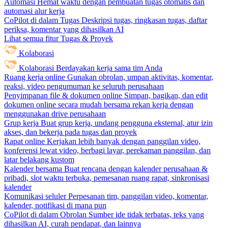
Automasi
Hemat waktu dengan pembuatan tugas otomatis dan
automasi alur kerja
CoPilot di dalam Tugas
Deskripsi tugas, ringkasan tugas, daftar
periksa, komentar yang dihasilkan AI
Lihat semua fitur Tugas & Proyek
Kolaborasi
Kolaborasi
Berdayakan kerja sama tim Anda
Ruang kerja online
Gunakan obrolan, umpan aktivitas, komentar,
reaksi, video pengumuman ke seluruh perusahaan
Penyimpanan file & dokumen online
Simpan, bagikan, dan edit
dokumen online secara mudah bersama rekan kerja dengan
menggunakan drive perusahaan
Grup kerja
Buat grup kerja, undang pengguna eksternal, atur izin
akses, dan bekerja pada tugas dan proyek
Rapat online
Kerjakan lebih banyak dengan panggilan video,
konferensi lewat video, berbagi layar, perekaman panggilan, dan
latar belakang kustom
Kalender bersama
Buat rencana dengan kalender perusahaan &
pribadi, slot waktu terbuka, pemesanan ruang rapat, sinkronisasi
kalender
Komunikasi seluler
Perpesanan tim, panggilan video, komentar,
kalender, notifikasi di mana pun
CoPilot di dalam Obrolan
Sumber ide tidak terbatas, teks yang
dihasilkan AI, curah pendapat, dan lainnya