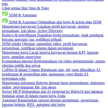
teks
Lihat semua fitur Situs & Toko
SDM & Automasi
SDM & Automasi
Optimalkan alur kerja & kelola data SDM
Manajemen karyawan
Gunakan profil karyawan, struktur
perusahaan, izin akses, Active Directory
Budaya & keterlibatan
Dapatkan berita perusahaan, jajak pendapat,
lencana apresiasi, tag, notifikasi pribadi
SDM seluler
Obrolan, panggilan video, profil karyawan,
persetujuan, notifikasi selama dalam perjalanan
Manajemen kerja
Lacak kinerja karyawan dengan KPI, laporan
kerja, tampilan supervisor
Komunikasi internal
Berkomunikasi via video pengumuman, memo,
obrolan publik dan privat
CoPilot di dalam Umpan
Ringkasan utas, ide yang dihasilkan AI,
pembuatan & pengeditan teks, tanggapan yang ditulis AI,
terjemahan teks
Manajemen informasi
Bekerja dengan basis pengetahuan, dokumen
online, penyimpanan file, izin akses
Server MCP
Hubungkan alat AI eksternal ke Bitrix24 dan lakukan
tindakan aman di dalam ruang kerja Anda
Automasi
Rampingkan operasi dengan permintaan, persetujuan,
laporan belanja, RPA, automasi alur kerja