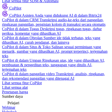
Lihat semua fitur SDM & Automasi
CoPilot
CoPilot
Asisten Anda yang didukung AI di dalam Bitrix24
CoPilot di dalam CRM
Transkripsi audio-ke-teks dari panggilan,
ringkasan panggilan, pengisian kolom di transaksi secara otomatis
CoPilot di dalam Tugas
Deskripsi tugas, ringkasan tugas, daftar
periksa, komentar yang dihasilkan AI
CoPilot di dalam Obrolan
Sumber ide tidak terbatas, teks yang
dihasilkan AI, curah pendapat, dan lainnya
CoPilot di dalam Situs & Toko
Salinan sesuai permintaan yang
menarik, gambar yang dihasilkan AI, prompt terperinci, terjemahan
teks
CoPilot di dalam Umpan
Ringkasan utas, ide yang dihasilkan AI,
pembuatan & pengeditan teks, tanggapan yang ditulis AI,
terjemahan teks
CoPilot di dalam panggilan video
Transkripsi, analisis, ringkasan,
dan rekomendasi panggilan yang ditenagai AI
Lihat semua fitur CoPilot
Lihat semua alat
Penetapan harga
Sumber daya
Pelajari
Webinar
Helpdesk