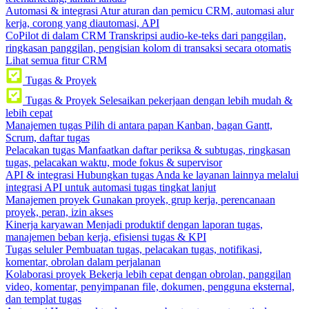
Automasi & integrasi
Atur aturan dan pemicu CRM, automasi alur
kerja, corong yang diautomasi, API
CoPilot di dalam CRM
Transkripsi audio-ke-teks dari panggilan,
ringkasan panggilan, pengisian kolom di transaksi secara otomatis
Lihat semua fitur CRM
Tugas & Proyek
Tugas & Proyek
Selesaikan pekerjaan dengan lebih mudah &
lebih cepat
Manajemen tugas
Pilih di antara papan Kanban, bagan Gantt,
Scrum, daftar tugas
Pelacakan tugas
Manfaatkan daftar periksa & subtugas, ringkasan
tugas, pelacakan waktu, mode fokus & supervisor
API & integrasi
Hubungkan tugas Anda ke layanan lainnya melalui
integrasi API untuk automasi tugas tingkat lanjut
Manajemen proyek
Gunakan proyek, grup kerja, perencanaan
proyek, peran, izin akses
Kinerja karyawan
Menjadi produktif dengan laporan tugas,
manajemen beban kerja, efisiensi tugas & KPI
Tugas seluler
Pembuatan tugas, pelacakan tugas, notifikasi,
komentar, obrolan dalam perjalanan
Kolaborasi proyek
Bekerja lebih cepat dengan obrolan, panggilan
video, komentar, penyimpanan file, dokumen, pengguna eksternal,
dan templat tugas