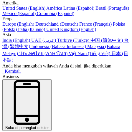
Amerika
United States (English)
América Latina (Español)
Brasil (Português)
México (Español)
Colombia (Español)
Eropa
Europe (English)
Deutschland (Deutsch)
France (Français)
Polska
(Polski)
Italia (Italiano)
United Kingdom (English)
Asia
India (English)
UAE (عربي)
Türkiye (Türkçe)
中国 (简体中文)
台
灣 (繁體中文)
Indonesia (Bahasa Indonesia)
Malaysia (Bahasa
Melayu)
ประเทศไทย (ภาษาไทย)
Việt Nam (Tiếng Việt)
日本 (日
本語)
Anda bisa mengubah wilayah Anda di sini, jika diperlukan
Kembali
Business
Buka di perangkat seluler