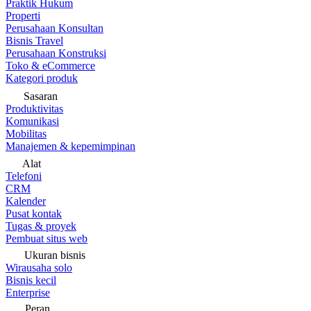
Praktik Hukum
Properti
Perusahaan Konsultan
Bisnis Travel
Perusahaan Konstruksi
Toko & eCommerce
Kategori produk
Sasaran
Produktivitas
Komunikasi
Mobilitas
Manajemen & kepemimpinan
Alat
Telefoni
CRM
Kalender
Pusat kontak
Tugas & proyek
Pembuat situs web
Ukuran bisnis
Wirausaha solo
Bisnis kecil
Enterprise
Peran