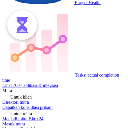
Project Health
Tasks: actual completion
time
Lihat 760+ aplikasi & integrasi
Mitra
Untuk klien
Direktori mitra
Dapatkan konsultasi pribadi
Untuk mitra
Menjadi mitra Bitrix24
Masuk mitra