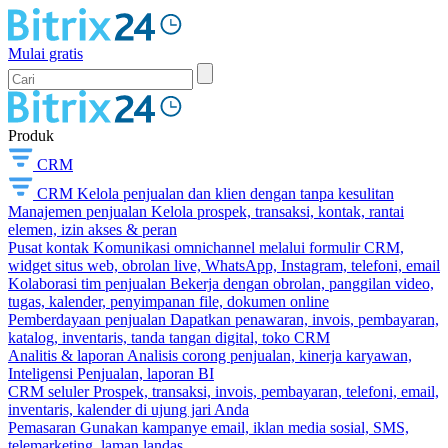
Mulai gratis
Produk
CRM
CRM
Kelola penjualan dan klien dengan tanpa kesulitan
Manajemen penjualan
Kelola prospek, transaksi, kontak, rantai
elemen, izin akses & peran
Pusat kontak
Komunikasi omnichannel melalui formulir CRM,
widget situs web, obrolan live, WhatsApp, Instagram, telefoni, email
Kolaborasi tim penjualan
Bekerja dengan obrolan, panggilan video,
tugas, kalender, penyimpanan file, dokumen online
Pemberdayaan penjualan
Dapatkan penawaran, invois, pembayaran,
katalog, inventaris, tanda tangan digital, toko CRM
Analitis & laporan
Analisis corong penjualan, kinerja karyawan,
Inteligensi Penjualan, laporan BI
CRM seluler
Prospek, transaksi, invois, pembayaran, telefoni, email,
inventaris, kalender di ujung jari Anda
Pemasaran
Gunakan kampanye email, iklan media sosial, SMS,
telemarketing, laman landas