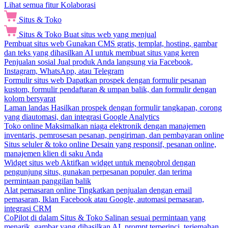
Lihat semua fitur Kolaborasi
Situs & Toko
Situs & Toko
Buat situs web yang menjual
Pembuat situs web
Gunakan CMS gratis, templat, hosting, gambar
dan teks yang dihasilkan AI untuk membuat situs yang keren
Penjualan sosial
Jual produk Anda langsung via Facebook,
Instagram, WhatsApp, atau Telegram
Formulir situs web
Dapatkan prospek dengan formulir pesanan
kustom, formulir pendaftaran & umpan balik, dan formulir dengan
kolom bersyarat
Laman landas
Hasilkan prospek dengan formulir tangkapan, corong
yang diautomasi, dan integrasi Google Analytics
Toko online
Maksimalkan niaga elektronik dengan manajemen
inventaris, pemrosesan pesanan, pengiriman, dan pembayaran online
Situs seluler & toko online
Desain yang responsif, pesanan online,
manajemen klien di saku Anda
Widget situs web
Aktifkan widget untuk mengobrol dengan
pengunjung situs, gunakan perpesanan populer, dan terima
permintaan panggilan balik
Alat pemasaran online
Tingkatkan penjualan dengan email
pemasaran, Iklan Facebook atau Google, automasi pemasaran,
integrasi CRM
CoPilot di dalam Situs & Toko
Salinan sesuai permintaan yang
menarik, gambar yang dihasilkan AI, prompt terperinci, terjemahan