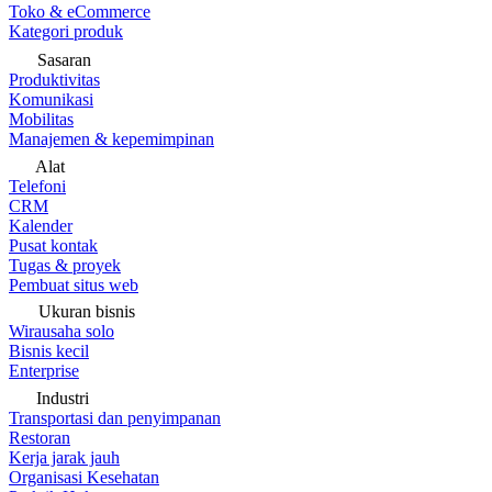
Toko & eCommerce
Kategori produk
Sasaran
Produktivitas
Komunikasi
Mobilitas
Manajemen & kepemimpinan
Alat
Telefoni
CRM
Kalender
Pusat kontak
Tugas & proyek
Pembuat situs web
Ukuran bisnis
Wirausaha solo
Bisnis kecil
Enterprise
Industri
Transportasi dan penyimpanan
Restoran
Kerja jarak jauh
Organisasi Kesehatan