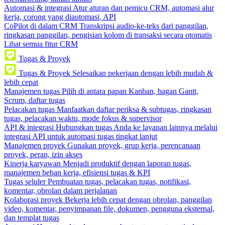
Automasi & integrasi
Atur aturan dan pemicu CRM, automasi alur
kerja, corong yang diautomasi, API
CoPilot di dalam CRM
Transkripsi audio-ke-teks dari panggilan,
ringkasan panggilan, pengisian kolom di transaksi secara otomatis
Lihat semua fitur CRM
Tugas & Proyek
Tugas & Proyek
Selesaikan pekerjaan dengan lebih mudah &
lebih cepat
Manajemen tugas
Pilih di antara papan Kanban, bagan Gantt,
Scrum, daftar tugas
Pelacakan tugas
Manfaatkan daftar periksa & subtugas, ringkasan
tugas, pelacakan waktu, mode fokus & supervisor
API & integrasi
Hubungkan tugas Anda ke layanan lainnya melalui
integrasi API untuk automasi tugas tingkat lanjut
Manajemen proyek
Gunakan proyek, grup kerja, perencanaan
proyek, peran, izin akses
Kinerja karyawan
Menjadi produktif dengan laporan tugas,
manajemen beban kerja, efisiensi tugas & KPI
Tugas seluler
Pembuatan tugas, pelacakan tugas, notifikasi,
komentar, obrolan dalam perjalanan
Kolaborasi proyek
Bekerja lebih cepat dengan obrolan, panggilan
video, komentar, penyimpanan file, dokumen, pengguna eksternal,
dan templat tugas