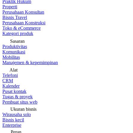
Praktik Hukum
Properti
Perusahaan Konsultan
Bisnis Travel
Perusahaan Konstruksi
Toko & eCommerce
Kategori produk
Sasaran
Produktivitas
Komunikasi
Mobilitas
Manajemen & kepemimpinan
Alat
Telefoni
CRM
Kalender
Pusat kontak
Tugas & proyek
Pembuat situs web
Ukuran bisnis
Wirausaha solo
Bisnis kecil
Enterprise
Peran