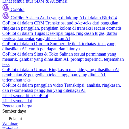
Lihat semua fitur SDM & Automasi
CoPilot
CoPilot
Asisten Anda yang didukung AI di dalam Bitrix24
CoPilot di dalam CRM
Transkripsi audio-ke-teks dari panggilan,
ringkasan panggilan, pengisian kolom di transaksi secara otomatis
CoPilot di dalam Tugas
Deskripsi tugas, ringkasan tugas, daftar
periksa, komentar yang dihasilkan AI
CoPilot di dalam Obrolan
Sumber ide tidak terbatas, teks yang
dihasilkan AI, curah pendapat, dan lainnya
CoPilot di dalam Situs & Toko
Salinan sesuai permintaan yang
menarik, gambar yang dihasilkan AI, prompt terperinci, terjemahan
teks
CoPilot di dalam Umpan
Ringkasan utas, ide yang dihasilkan AI,
pembuatan & pengeditan teks, tanggapan yang ditulis AI,
terjemahan teks
CoPilot di dalam panggilan video
Transkripsi, analisis, ringkasan,
dan rekomendasi panggilan yang ditenagai AI
Lihat semua fitur CoPilot
Lihat semua alat
Penetapan harga
Sumber daya
Pelajari
Webinar
Helpdesk