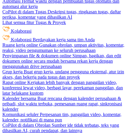
Automasi
Hemat waktu dengan pembuatan tugas otomatis dan
automasi alur kerja
CoPilot di dalam Tugas
Deskripsi tugas, ringkasan tugas, daftar
periksa, komentar yang dihasilkan AI
Lihat semua fitur Tugas & Proyek
Kolaborasi
Kolaborasi
Berdayakan kerja sama tim Anda
Ruang kerja online
Gunakan obrolan, umpan aktivitas, komentar,
reaksi, video pengumuman ke seluruh perusahaan
Penyimpanan file & dokumen online
Simpan, bagikan, dan edit
dokumen online secara mudah bersama rekan kerja dengan
menggunakan drive perusahaan
Grup kerja
Buat grup kerja, undang pengguna eksternal, atur izin
akses, dan bekerja pada tugas dan proyek
Rapat online
Kerjakan lebih banyak dengan panggilan video,
konferensi lewat video, berbagi layar, perekaman panggilan, dan
latar belakang kustom
Kalender bersama
Buat rencana dengan kalender perusahaan &
pribadi, slot waktu terbuka, pemesanan ruang rapat, sinkronisasi
kalender
Komunikasi seluler
Perpesanan tim, panggilan video, komentar,
kalender, notifikasi di mana pun
CoPilot di dalam Obrolan
Sumber ide tidak terbatas, teks yang
dihasilkan AI, curah pendapat, dan lainnya