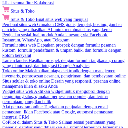
Lihat semua fitur Kolaborasi
Situs & Toko
Situs & Toko
Buat situs web yang menjual
Pembuat situs web
Gunakan CMS gratis, templat, hosting, gambar
dan teks yang dihasilkan AI untuk membuat situs yang keren
Penjualan sosial
Jual produk Anda langsung via Facebook,
Instagram, WhatsApp, atau Telegram
Formulir situs web
Dapatkan prospek dengan formulir pesanan
kustom, formulir pendaftaran & umpan balik, dan formulir dengan
kolom bersyarat
Laman landas
Hasilkan prospek dengan formulir tangkapan, corong
yang diautomasi, dan integrasi Google Analytics
Toko online
Maksimalkan niaga elektronik dengan manajemen
inventaris, pemrosesan pesanan, pengiriman, dan pembayaran online
Situs seluler & toko online
Desain yang responsif, pesanan online,
manajemen klien di saku Anda
Widget situs web
Aktifkan widget untuk mengobrol dengan
pengunjung situs, gunakan perpesanan populer, dan terima
permintaan panggilan balik
Alat pemasaran online
Tingkatkan penjualan dengan email
pemasaran, Iklan Facebook atau Google, automasi pemasaran,
integrasi CRM
CoPilot di dalam Situs & Toko
Salinan sesuai permintaan yang
menarik, gambar yang dihasilkan AI, prompt terperinci, terjemahan