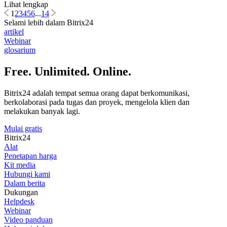
Lihat lengkap
1
2
3
4
5
6
...
14
Selami lebih dalam Bitrix24
artikel
Webinar
glosarium
Free. Unlimited. Online.
Bitrix24 adalah tempat semua orang dapat berkomunikasi,
berkolaborasi pada tugas dan proyek, mengelola klien dan
melakukan banyak lagi.
Mulai gratis
Bitrix24
Alat
Penetapan harga
Kit media
Hubungi kami
Dalam berita
Dukungan
Helpdesk
Webinar
Video panduan