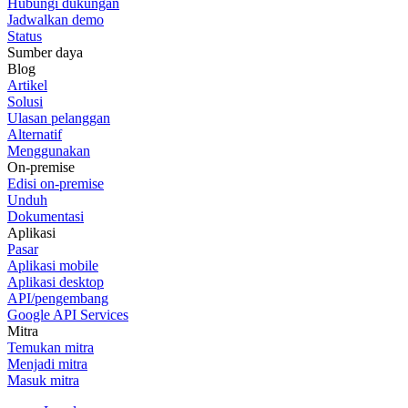
Hubungi dukungan
Jadwalkan demo
Status
Sumber daya
Blog
Artikel
Solusi
Ulasan pelanggan
Alternatif
Menggunakan
On-premise
Edisi on-premise
Unduh
Dokumentasi
Aplikasi
Pasar
Aplikasi mobile
Aplikasi desktop
API/pengembang
Google API Services
Mitra
Temukan mitra
Menjadi mitra
Masuk mitra