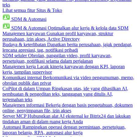
teks
Lihat semua fitur Situs & Toko
SDM & Automasi
SDM & Automasi
Optimalkan alur kerja & kelola data SDM
Manajemen karyawan
Gunakan profil karyawan, struktur
perusahaan, izin akses, Active Directory
Budaya & keterlibatan
Dapatkan berita perusahaan, jajak pendapat,
lencana apresiasi, tag, notifikasi pribadi
SDM seluler
Obrolan, panggilan video, profil karyawan,
persetujuan, notifikasi selama dalam perjalanan
Manajemen kerja
Lacak kinerja karyawan dengan KPI, laporan
kerja, tampilan supervisor
Komunikasi internal
Berkomunikasi via video pengumuman, memo,
obrolan publik dan privat
CoPilot di dalam Umpan
Ringkasan utas, ide yang dihasilkan AI,
pembuatan & pengeditan teks, tanggapan yang ditulis AI,
terjemahan teks
Manajemen informasi
Bekerja dengan basis pengetahuan, dokumen
online, penyimpanan file, izin akses
Server MCP
Hubungkan alat AI eksternal ke Bitrix24 dan lakukan
tindakan aman di dalam ruang kerja Anda
Automasi
Rampingkan operasi dengan permintaan, persetujuan,
laporan belanja, RPA, automasi alur kerja