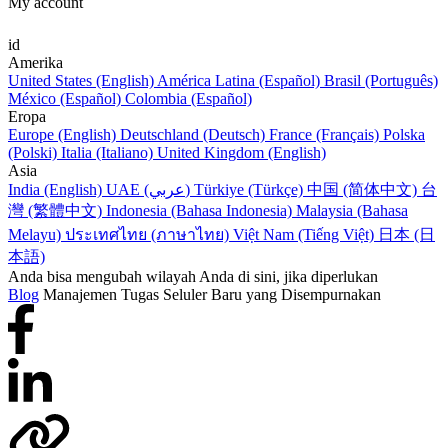
My account
id
Amerika
United States (English)
América Latina (Español)
Brasil (Português)
México (Español)
Colombia (Español)
Eropa
Europe (English)
Deutschland (Deutsch)
France (Français)
Polska
(Polski)
Italia (Italiano)
United Kingdom (English)
Asia
India (English)
UAE (عربي)
Türkiye (Türkçe)
中国 (简体中文)
台
灣 (繁體中文)
Indonesia (Bahasa Indonesia)
Malaysia (Bahasa
Melayu)
ประเทศไทย (ภาษาไทย)
Việt Nam (Tiếng Việt)
日本 (日
本語)
Anda bisa mengubah wilayah Anda di sini, jika diperlukan
Blog
Manajemen Tugas Seluler Baru yang Disempurnakan