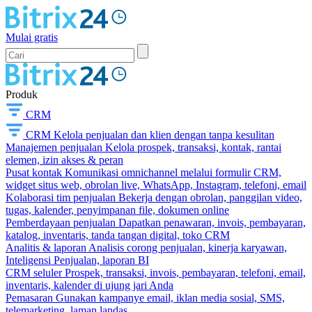
Mulai gratis
Produk
CRM
CRM
Kelola penjualan dan klien dengan tanpa kesulitan
Manajemen penjualan
Kelola prospek, transaksi, kontak, rantai
elemen, izin akses & peran
Pusat kontak
Komunikasi omnichannel melalui formulir CRM,
widget situs web, obrolan live, WhatsApp, Instagram, telefoni, email
Kolaborasi tim penjualan
Bekerja dengan obrolan, panggilan video,
tugas, kalender, penyimpanan file, dokumen online
Pemberdayaan penjualan
Dapatkan penawaran, invois, pembayaran,
katalog, inventaris, tanda tangan digital, toko CRM
Analitis & laporan
Analisis corong penjualan, kinerja karyawan,
Inteligensi Penjualan, laporan BI
CRM seluler
Prospek, transaksi, invois, pembayaran, telefoni, email,
inventaris, kalender di ujung jari Anda
Pemasaran
Gunakan kampanye email, iklan media sosial, SMS,
telemarketing, laman landas