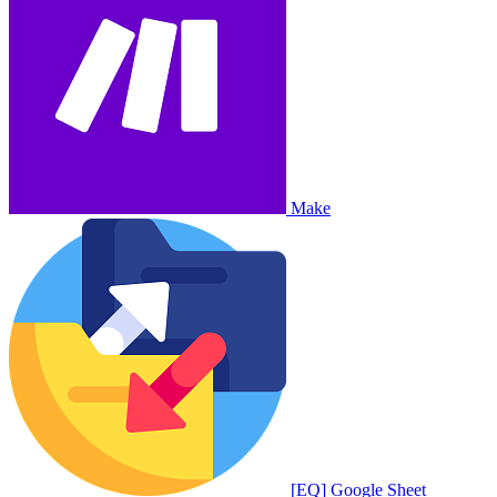
Make
[EQ] Google Sheet