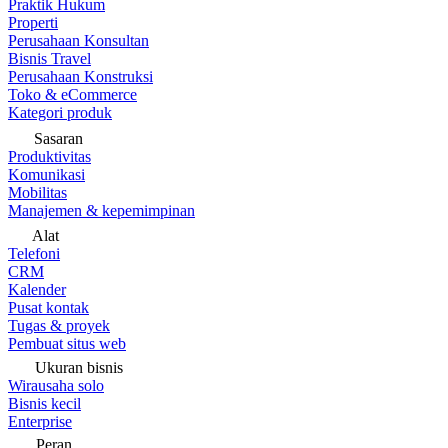
Praktik Hukum
Properti
Perusahaan Konsultan
Bisnis Travel
Perusahaan Konstruksi
Toko & eCommerce
Kategori produk
Sasaran
Produktivitas
Komunikasi
Mobilitas
Manajemen & kepemimpinan
Alat
Telefoni
CRM
Kalender
Pusat kontak
Tugas & proyek
Pembuat situs web
Ukuran bisnis
Wirausaha solo
Bisnis kecil
Enterprise
Peran