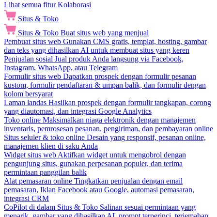
Lihat semua fitur Kolaborasi
Situs & Toko
Situs & Toko
Buat situs web yang menjual
Pembuat situs web
Gunakan CMS gratis, templat, hosting, gambar
dan teks yang dihasilkan AI untuk membuat situs yang keren
Penjualan sosial
Jual produk Anda langsung via Facebook,
Instagram, WhatsApp, atau Telegram
Formulir situs web
Dapatkan prospek dengan formulir pesanan
kustom, formulir pendaftaran & umpan balik, dan formulir dengan
kolom bersyarat
Laman landas
Hasilkan prospek dengan formulir tangkapan, corong
yang diautomasi, dan integrasi Google Analytics
Toko online
Maksimalkan niaga elektronik dengan manajemen
inventaris, pemrosesan pesanan, pengiriman, dan pembayaran online
Situs seluler & toko online
Desain yang responsif, pesanan online,
manajemen klien di saku Anda
Widget situs web
Aktifkan widget untuk mengobrol dengan
pengunjung situs, gunakan perpesanan populer, dan terima
permintaan panggilan balik
Alat pemasaran online
Tingkatkan penjualan dengan email
pemasaran, Iklan Facebook atau Google, automasi pemasaran,
integrasi CRM
CoPilot di dalam Situs & Toko
Salinan sesuai permintaan yang
menarik, gambar yang dihasilkan AI, prompt terperinci, terjemahan