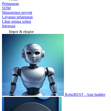
Pemasaran
SDM
Manajemen proyek
Layanan pelanggan
Lihat semua solusi
Integrasi
Impor & ekspor
RoboREST - App builder