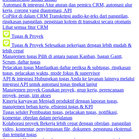
Automasi & integrasi
Atur aturan dan pemicu CRM, automasi alur
kerja, corong yang diautomasi, API
CoPilot di dalam CRM
Transkripsi audio-ke-teks dari panggilan,
ringkasan panggilan, pengisian kolom di transaksi secara otomatis
Lihat semua fitur CRM
Tugas & Proyek
Tugas & Proyek
Selesaikan pekerjaan dengan lebih mudah &
lebih cepat
Manajemen tugas
Pilih di antara papan Kanban, bagan Gantt,
Scrum, daftar tugas
Pelacakan tugas
Manfaatkan daftar periksa & subtugas, ringkasan
tugas, pelacakan waktu, mode fokus & supervisor
API & integrasi
Hubungkan tugas Anda ke layanan lainnya melalui
integrasi API untuk automasi tugas tingkat lanjut
Manajemen proyek
Gunakan proyek, grup kerja, perencanaan
proyek, peran, izin akses
Kinerja karyawan
Menjadi produktif dengan laporan tugas,
manajemen beban kerja, efisiensi tugas & KPI
Tugas seluler
Pembuatan tugas, pelacakan tugas, notifikasi,
komentar, obrolan dalam perjalanan
Kolaborasi proyek
Bekerja lebih cepat dengan obrolan, panggilan
video, komentar, penyimpanan file, dokumen, pengguna eksternal,
dan templat tugas