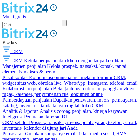
Mulai gratis
Produk
CRM
CRM
Kelola penjualan dan klien dengan tanpa kesulitan
Manajemen penjualan
Kelola prospek, transaksi, kontak, rantai
elemen, izin akses & peran
Pusat kontak
Komunikasi omnichannel melalui formulir CRM,
widget situs web, obrolan live, WhatsApp, Instagram, telefoni, email
Kolaborasi tim penjualan
Bekerja dengan obrolan, panggilan video,
tugas, kalender, penyimpanan file, dokumen online
Pemberdayaan penjualan
Dapatkan penawaran, invois, pembayaran,
katalog, inventaris, tanda tangan digital, toko CRM
Analitis & laporan
Analisis corong penjualan, kinerja karyawan,
Inteligensi Penjualan, laporan BI
CRM seluler
Prospek, transaksi, invois, pembayaran, telefoni, email,
inventaris, kalender di ujung jari Anda
Pemasaran
Gunakan kampanye email, iklan media sosial, SMS,
telemarketing, laman landas