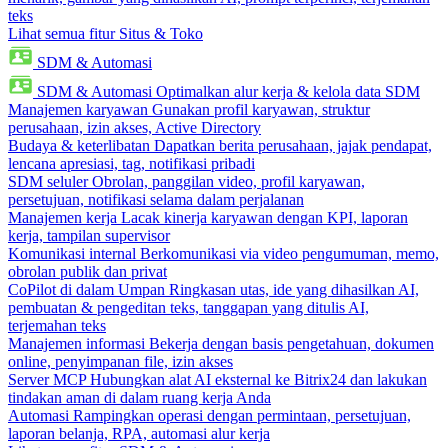
teks
Lihat semua fitur Situs & Toko
SDM & Automasi
SDM & Automasi
Optimalkan alur kerja & kelola data SDM
Manajemen karyawan
Gunakan profil karyawan, struktur
perusahaan, izin akses, Active Directory
Budaya & keterlibatan
Dapatkan berita perusahaan, jajak pendapat,
lencana apresiasi, tag, notifikasi pribadi
SDM seluler
Obrolan, panggilan video, profil karyawan,
persetujuan, notifikasi selama dalam perjalanan
Manajemen kerja
Lacak kinerja karyawan dengan KPI, laporan
kerja, tampilan supervisor
Komunikasi internal
Berkomunikasi via video pengumuman, memo,
obrolan publik dan privat
CoPilot di dalam Umpan
Ringkasan utas, ide yang dihasilkan AI,
pembuatan & pengeditan teks, tanggapan yang ditulis AI,
terjemahan teks
Manajemen informasi
Bekerja dengan basis pengetahuan, dokumen
online, penyimpanan file, izin akses
Server MCP
Hubungkan alat AI eksternal ke Bitrix24 dan lakukan
tindakan aman di dalam ruang kerja Anda
Automasi
Rampingkan operasi dengan permintaan, persetujuan,
laporan belanja, RPA, automasi alur kerja