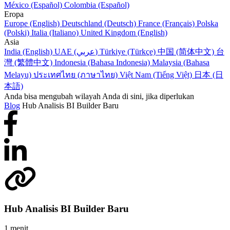
México (Español)
Colombia (Español)
Eropa
Europe (English)
Deutschland (Deutsch)
France (Français)
Polska
(Polski)
Italia (Italiano)
United Kingdom (English)
Asia
India (English)
UAE (عربي)
Türkiye (Türkçe)
中国 (简体中文)
台
灣 (繁體中文)
Indonesia (Bahasa Indonesia)
Malaysia (Bahasa
Melayu)
ประเทศไทย (ภาษาไทย)
Việt Nam (Tiếng Việt)
日本 (日
本語)
Anda bisa mengubah wilayah Anda di sini, jika diperlukan
Blog
Hub Analisis BI Builder Baru
Hub Analisis BI Builder Baru
1 menit