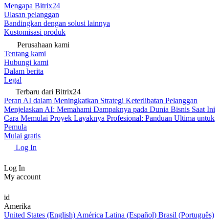
Mengapa Bitrix24
Ulasan pelanggan
Bandingkan dengan solusi lainnya
Kustomisasi produk
Perusahaan kami
Tentang kami
Hubungi kami
Dalam berita
Legal
Terbaru dari Bitrix24
Peran AI dalam Meningkatkan Strategi Keterlibatan Pelanggan
Menjelaskan AI: Memahami Dampaknya pada Dunia Bisnis Saat Ini
Cara Memulai Proyek Layaknya Profesional: Panduan Ultima untuk
Pemula
Mulai gratis
Log In
Log In
My account
id
Amerika
United States (English)
América Latina (Español)
Brasil (Português)