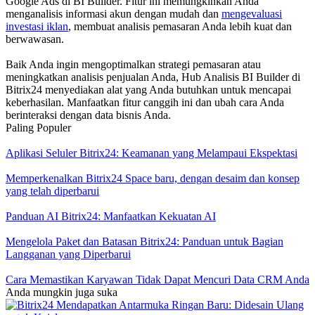
Google Ads di BI Builder. Fitur ini memungkinkan Anda
menganalisis informasi akun dengan mudah dan
mengevaluasi
investasi iklan
, membuat analisis pemasaran Anda lebih kuat dan
berwawasan.
Baik Anda ingin mengoptimalkan strategi pemasaran atau
meningkatkan analisis penjualan Anda, Hub Analisis BI Builder di
Bitrix24 menyediakan alat yang Anda butuhkan untuk mencapai
keberhasilan. Manfaatkan fitur canggih ini dan ubah cara Anda
berinteraksi dengan data bisnis Anda.
Paling Populer
Aplikasi Seluler Bitrix24: Keamanan yang Melampaui Ekspektasi
Memperkenalkan Bitrix24 Space baru, dengan desaim dan konsep
yang telah diperbarui
Panduan AI Bitrix24: Manfaatkan Kekuatan AI
Mengelola Paket dan Batasan Bitrix24: Panduan untuk Bagian
Langganan yang Diperbarui
Cara Memastikan Karyawan Tidak Dapat Mencuri Data CRM Anda
Anda mungkin juga suka