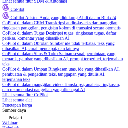
Lihat semua fitur SDM & Automasi
CoPilot
CoPilot
Asisten Anda yang didukung AI di dalam Bitrix24
CoPilot di dalam CRM
Transkripsi audio-ke-teks dari panggilan,
ringkasan panggilan, pengisian kolom di transaksi secara otomatis
CoPilot di dalam Tugas
Deskripsi tugas, ringkasan tugas, daftar
periksa, komentar yang dihasilkan AI
CoPilot di dalam Obrolan
Sumber ide tidak terbatas, teks yang
dihasilkan AI, curah pendapat, dan lainnya
CoPilot di dalam Situs & Toko
Salinan sesuai permintaan yang
menarik, gambar yang dihasilkan AI, prompt terperinci, terjemahan
teks
CoPilot di dalam Umpan
Ringkasan utas, ide yang dihasilkan AI,
pembuatan & pengeditan teks, tanggapan yang ditulis AI,
terjemahan teks
CoPilot di dalam panggilan video
Transkripsi, analisis, ringkasan,
dan rekomendasi panggilan yang ditenagai AI
Lihat semua fitur CoPilot
Lihat semua alat
Penetapan harga
Sumber daya
Pelajari
Webinar
Helpdesk