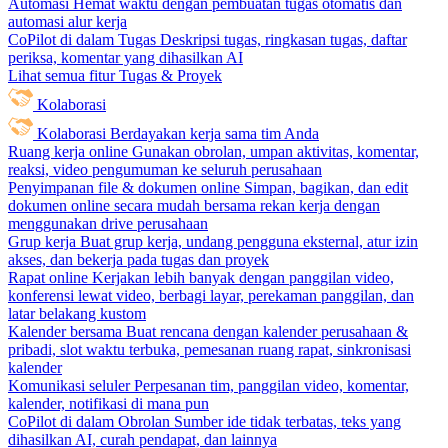
Automasi
Hemat waktu dengan pembuatan tugas otomatis dan
automasi alur kerja
CoPilot di dalam Tugas
Deskripsi tugas, ringkasan tugas, daftar
periksa, komentar yang dihasilkan AI
Lihat semua fitur Tugas & Proyek
Kolaborasi
Kolaborasi
Berdayakan kerja sama tim Anda
Ruang kerja online
Gunakan obrolan, umpan aktivitas, komentar,
reaksi, video pengumuman ke seluruh perusahaan
Penyimpanan file & dokumen online
Simpan, bagikan, dan edit
dokumen online secara mudah bersama rekan kerja dengan
menggunakan drive perusahaan
Grup kerja
Buat grup kerja, undang pengguna eksternal, atur izin
akses, dan bekerja pada tugas dan proyek
Rapat online
Kerjakan lebih banyak dengan panggilan video,
konferensi lewat video, berbagi layar, perekaman panggilan, dan
latar belakang kustom
Kalender bersama
Buat rencana dengan kalender perusahaan &
pribadi, slot waktu terbuka, pemesanan ruang rapat, sinkronisasi
kalender
Komunikasi seluler
Perpesanan tim, panggilan video, komentar,
kalender, notifikasi di mana pun
CoPilot di dalam Obrolan
Sumber ide tidak terbatas, teks yang
dihasilkan AI, curah pendapat, dan lainnya