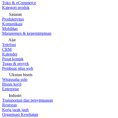
Toko & eCommerce
Kategori produk
Sasaran
Produktivitas
Komunikasi
Mobilitas
Manajemen & kepemimpinan
Alat
Telefoni
CRM
Kalender
Pusat kontak
Tugas & proyek
Pembuat situs web
Ukuran bisnis
Wirausaha solo
Bisnis kecil
Enterprise
Industri
Transportasi dan penyimpanan
Restoran
Kerja jarak jauh
Organisasi Kesehatan