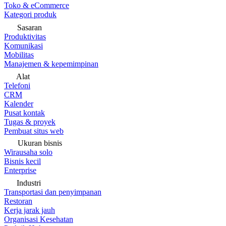
Toko & eCommerce
Kategori produk
Sasaran
Produktivitas
Komunikasi
Mobilitas
Manajemen & kepemimpinan
Alat
Telefoni
CRM
Kalender
Pusat kontak
Tugas & proyek
Pembuat situs web
Ukuran bisnis
Wirausaha solo
Bisnis kecil
Enterprise
Industri
Transportasi dan penyimpanan
Restoran
Kerja jarak jauh
Organisasi Kesehatan