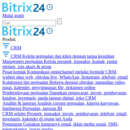
Mulai gratis
Produk
CRM
CRM
Kelola penjualan dan klien dengan tanpa kesulitan
Manajemen penjualan
Kelola prospek, transaksi, kontak, rantai
elemen, izin akses & peran
Pusat kontak
Komunikasi omnichannel melalui formulir CRM,
widget situs web, obrolan live, WhatsApp, Instagram, telefoni, email
Kolaborasi tim penjualan
Bekerja dengan obrolan, panggilan video,
tugas, kalender, penyimpanan file, dokumen online
Pemberdayaan penjualan
Dapatkan penawaran, invois, pembayaran,
katalog, inventaris, tanda tangan digital, toko CRM
Analitis & laporan
Analisis corong penjualan, kinerja karyawan,
Inteligensi Penjualan, laporan BI
CRM seluler
Prospek, transaksi, invois, pembayaran, telefoni, email,
inventaris, kalender di ujung jari Anda
Pemasaran
Gunakan kampanye email, iklan media sosial, SMS,
telemarketing, laman landas