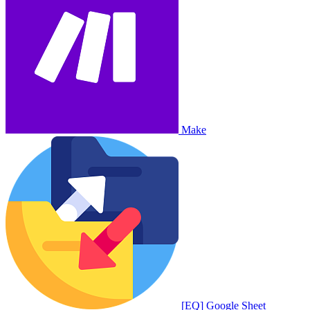
Make
[EQ] Google Sheet