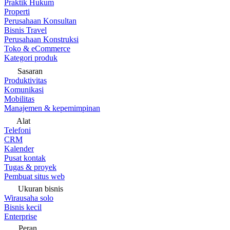
Praktik Hukum
Properti
Perusahaan Konsultan
Bisnis Travel
Perusahaan Konstruksi
Toko & eCommerce
Kategori produk
Sasaran
Produktivitas
Komunikasi
Mobilitas
Manajemen & kepemimpinan
Alat
Telefoni
CRM
Kalender
Pusat kontak
Tugas & proyek
Pembuat situs web
Ukuran bisnis
Wirausaha solo
Bisnis kecil
Enterprise
Peran