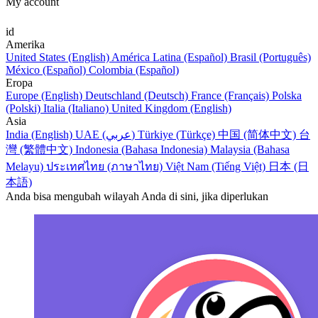
My account
id
Amerika
United States (English)
América Latina (Español)
Brasil (Português)
México (Español)
Colombia (Español)
Eropa
Europe (English)
Deutschland (Deutsch)
France (Français)
Polska
(Polski)
Italia (Italiano)
United Kingdom (English)
Asia
India (English)
UAE (عربي)
Türkiye (Türkçe)
中国 (简体中文)
台
灣 (繁體中文)
Indonesia (Bahasa Indonesia)
Malaysia (Bahasa
Melayu)
ประเทศไทย (ภาษาไทย)
Việt Nam (Tiếng Việt)
日本 (日
本語)
Anda bisa mengubah wilayah Anda di sini, jika diperlukan