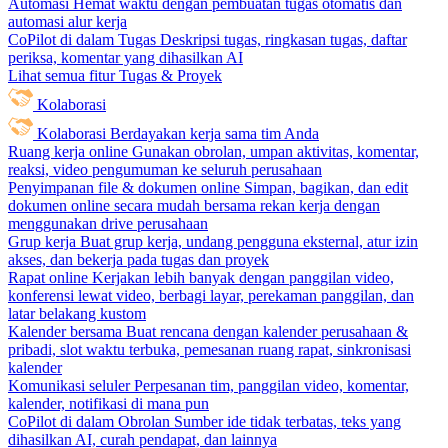
Automasi
Hemat waktu dengan pembuatan tugas otomatis dan
automasi alur kerja
CoPilot di dalam Tugas
Deskripsi tugas, ringkasan tugas, daftar
periksa, komentar yang dihasilkan AI
Lihat semua fitur Tugas & Proyek
Kolaborasi
Kolaborasi
Berdayakan kerja sama tim Anda
Ruang kerja online
Gunakan obrolan, umpan aktivitas, komentar,
reaksi, video pengumuman ke seluruh perusahaan
Penyimpanan file & dokumen online
Simpan, bagikan, dan edit
dokumen online secara mudah bersama rekan kerja dengan
menggunakan drive perusahaan
Grup kerja
Buat grup kerja, undang pengguna eksternal, atur izin
akses, dan bekerja pada tugas dan proyek
Rapat online
Kerjakan lebih banyak dengan panggilan video,
konferensi lewat video, berbagi layar, perekaman panggilan, dan
latar belakang kustom
Kalender bersama
Buat rencana dengan kalender perusahaan &
pribadi, slot waktu terbuka, pemesanan ruang rapat, sinkronisasi
kalender
Komunikasi seluler
Perpesanan tim, panggilan video, komentar,
kalender, notifikasi di mana pun
CoPilot di dalam Obrolan
Sumber ide tidak terbatas, teks yang
dihasilkan AI, curah pendapat, dan lainnya