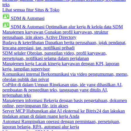
teks
Lihat semua fitur Situs & Toko
SDM & Automasi
SDM & Automasi
Optimalkan alur kerja & kelola data SDM
Manajemen karyawan
Gunakan profil karyawan, struktur
perusahaan, izin akses, Active Directory
Budaya & keterlibatan
Dapatkan berita perusahaan, jajak pendapat,
lencana apresiasi, tag, notifikasi pribadi
SDM seluler
Obrolan, panggilan video, profil karyawan,
persetujuan, notifikasi selama dalam perjalanan
Manajemen kerja
Lacak kinerja karyawan dengan KPI, laporan
kerja, tampilan supervisor
Komunikasi internal
Berkomunikasi via video pengumuman, memo,
obrolan publik dan privat
CoPilot di dalam Umpan
Ringkasan utas, ide yang dihasilkan AI,
pembuatan & pengeditan teks, tanggapan yang ditulis AI,
terjemahan teks
Manajemen informasi
Bekerja dengan basis pengetahuan, dokumen
online, penyimpanan file, izin akses
Server MCP
Hubungkan alat AI eksternal ke Bitrix24 dan lakukan
tindakan aman di dalam ruang kerja Anda
Automasi
Rampingkan operasi dengan permintaan, persetujuan,
laporan belanja, RPA, automasi alur kerja