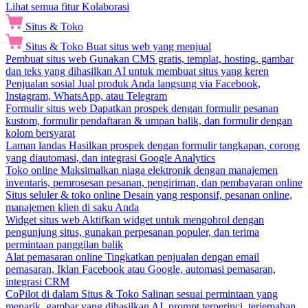
Lihat semua fitur Kolaborasi
Situs & Toko
Situs & Toko
Buat situs web yang menjual
Pembuat situs web
Gunakan CMS gratis, templat, hosting, gambar
dan teks yang dihasilkan AI untuk membuat situs yang keren
Penjualan sosial
Jual produk Anda langsung via Facebook,
Instagram, WhatsApp, atau Telegram
Formulir situs web
Dapatkan prospek dengan formulir pesanan
kustom, formulir pendaftaran & umpan balik, dan formulir dengan
kolom bersyarat
Laman landas
Hasilkan prospek dengan formulir tangkapan, corong
yang diautomasi, dan integrasi Google Analytics
Toko online
Maksimalkan niaga elektronik dengan manajemen
inventaris, pemrosesan pesanan, pengiriman, dan pembayaran online
Situs seluler & toko online
Desain yang responsif, pesanan online,
manajemen klien di saku Anda
Widget situs web
Aktifkan widget untuk mengobrol dengan
pengunjung situs, gunakan perpesanan populer, dan terima
permintaan panggilan balik
Alat pemasaran online
Tingkatkan penjualan dengan email
pemasaran, Iklan Facebook atau Google, automasi pemasaran,
integrasi CRM
CoPilot di dalam Situs & Toko
Salinan sesuai permintaan yang
menarik, gambar yang dihasilkan AI, prompt terperinci, terjemahan