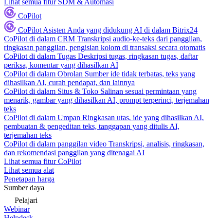
Lihat semua fitur SDM & Automasi
CoPilot
CoPilot
Asisten Anda yang didukung AI di dalam Bitrix24
CoPilot di dalam CRM
Transkripsi audio-ke-teks dari panggilan,
ringkasan panggilan, pengisian kolom di transaksi secara otomatis
CoPilot di dalam Tugas
Deskripsi tugas, ringkasan tugas, daftar
periksa, komentar yang dihasilkan AI
CoPilot di dalam Obrolan
Sumber ide tidak terbatas, teks yang
dihasilkan AI, curah pendapat, dan lainnya
CoPilot di dalam Situs & Toko
Salinan sesuai permintaan yang
menarik, gambar yang dihasilkan AI, prompt terperinci, terjemahan
teks
CoPilot di dalam Umpan
Ringkasan utas, ide yang dihasilkan AI,
pembuatan & pengeditan teks, tanggapan yang ditulis AI,
terjemahan teks
CoPilot di dalam panggilan video
Transkripsi, analisis, ringkasan,
dan rekomendasi panggilan yang ditenagai AI
Lihat semua fitur CoPilot
Lihat semua alat
Penetapan harga
Sumber daya
Pelajari
Webinar
Helpdesk