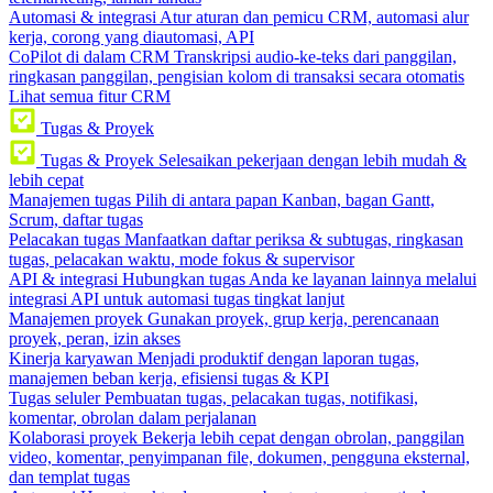
Automasi & integrasi
Atur aturan dan pemicu CRM, automasi alur
kerja, corong yang diautomasi, API
CoPilot di dalam CRM
Transkripsi audio-ke-teks dari panggilan,
ringkasan panggilan, pengisian kolom di transaksi secara otomatis
Lihat semua fitur CRM
Tugas & Proyek
Tugas & Proyek
Selesaikan pekerjaan dengan lebih mudah &
lebih cepat
Manajemen tugas
Pilih di antara papan Kanban, bagan Gantt,
Scrum, daftar tugas
Pelacakan tugas
Manfaatkan daftar periksa & subtugas, ringkasan
tugas, pelacakan waktu, mode fokus & supervisor
API & integrasi
Hubungkan tugas Anda ke layanan lainnya melalui
integrasi API untuk automasi tugas tingkat lanjut
Manajemen proyek
Gunakan proyek, grup kerja, perencanaan
proyek, peran, izin akses
Kinerja karyawan
Menjadi produktif dengan laporan tugas,
manajemen beban kerja, efisiensi tugas & KPI
Tugas seluler
Pembuatan tugas, pelacakan tugas, notifikasi,
komentar, obrolan dalam perjalanan
Kolaborasi proyek
Bekerja lebih cepat dengan obrolan, panggilan
video, komentar, penyimpanan file, dokumen, pengguna eksternal,
dan templat tugas