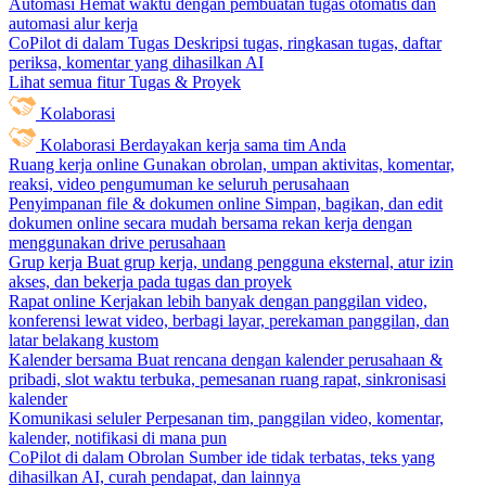
Automasi
Hemat waktu dengan pembuatan tugas otomatis dan
automasi alur kerja
CoPilot di dalam Tugas
Deskripsi tugas, ringkasan tugas, daftar
periksa, komentar yang dihasilkan AI
Lihat semua fitur Tugas & Proyek
Kolaborasi
Kolaborasi
Berdayakan kerja sama tim Anda
Ruang kerja online
Gunakan obrolan, umpan aktivitas, komentar,
reaksi, video pengumuman ke seluruh perusahaan
Penyimpanan file & dokumen online
Simpan, bagikan, dan edit
dokumen online secara mudah bersama rekan kerja dengan
menggunakan drive perusahaan
Grup kerja
Buat grup kerja, undang pengguna eksternal, atur izin
akses, dan bekerja pada tugas dan proyek
Rapat online
Kerjakan lebih banyak dengan panggilan video,
konferensi lewat video, berbagi layar, perekaman panggilan, dan
latar belakang kustom
Kalender bersama
Buat rencana dengan kalender perusahaan &
pribadi, slot waktu terbuka, pemesanan ruang rapat, sinkronisasi
kalender
Komunikasi seluler
Perpesanan tim, panggilan video, komentar,
kalender, notifikasi di mana pun
CoPilot di dalam Obrolan
Sumber ide tidak terbatas, teks yang
dihasilkan AI, curah pendapat, dan lainnya