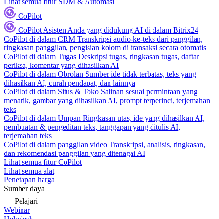
Lihat semua fitur SDM & Automasi
CoPilot
CoPilot
Asisten Anda yang didukung AI di dalam Bitrix24
CoPilot di dalam CRM
Transkripsi audio-ke-teks dari panggilan,
ringkasan panggilan, pengisian kolom di transaksi secara otomatis
CoPilot di dalam Tugas
Deskripsi tugas, ringkasan tugas, daftar
periksa, komentar yang dihasilkan AI
CoPilot di dalam Obrolan
Sumber ide tidak terbatas, teks yang
dihasilkan AI, curah pendapat, dan lainnya
CoPilot di dalam Situs & Toko
Salinan sesuai permintaan yang
menarik, gambar yang dihasilkan AI, prompt terperinci, terjemahan
teks
CoPilot di dalam Umpan
Ringkasan utas, ide yang dihasilkan AI,
pembuatan & pengeditan teks, tanggapan yang ditulis AI,
terjemahan teks
CoPilot di dalam panggilan video
Transkripsi, analisis, ringkasan,
dan rekomendasi panggilan yang ditenagai AI
Lihat semua fitur CoPilot
Lihat semua alat
Penetapan harga
Sumber daya
Pelajari
Webinar
Helpdesk