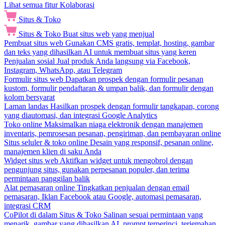
Lihat semua fitur Kolaborasi
Situs & Toko
Situs & Toko
Buat situs web yang menjual
Pembuat situs web
Gunakan CMS gratis, templat, hosting, gambar
dan teks yang dihasilkan AI untuk membuat situs yang keren
Penjualan sosial
Jual produk Anda langsung via Facebook,
Instagram, WhatsApp, atau Telegram
Formulir situs web
Dapatkan prospek dengan formulir pesanan
kustom, formulir pendaftaran & umpan balik, dan formulir dengan
kolom bersyarat
Laman landas
Hasilkan prospek dengan formulir tangkapan, corong
yang diautomasi, dan integrasi Google Analytics
Toko online
Maksimalkan niaga elektronik dengan manajemen
inventaris, pemrosesan pesanan, pengiriman, dan pembayaran online
Situs seluler & toko online
Desain yang responsif, pesanan online,
manajemen klien di saku Anda
Widget situs web
Aktifkan widget untuk mengobrol dengan
pengunjung situs, gunakan perpesanan populer, dan terima
permintaan panggilan balik
Alat pemasaran online
Tingkatkan penjualan dengan email
pemasaran, Iklan Facebook atau Google, automasi pemasaran,
integrasi CRM
CoPilot di dalam Situs & Toko
Salinan sesuai permintaan yang
menarik, gambar yang dihasilkan AI, prompt terperinci, terjemahan