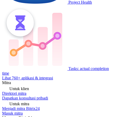
Project Health
Tasks: actual completion
time
Lihat 760+ aplikasi & integrasi
Mitra
Untuk klien
Direktori mitra
Dapatkan konsultasi pribadi
Untuk mitra
Menjadi mitra Bitrix24
Masuk mitra