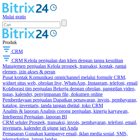
Mulai gratis
Produk
CRM
CRM
Kelola penjualan dan klien dengan tanpa kesulitan
Manajemen penjualan
Kelola prospek, transaksi, kontak, rantai
elemen, izin akses & peran
Pusat kontak
Komunikasi omnichannel melalui formulir CRM,
widget situs web, obrolan live, WhatsApp, Instagram, telefoni, email
Kolaborasi tim penjualan
Bekerja dengan obrolan, panggilan video,
tugas, kalender, penyimpanan file, dokumen online
Pemberdayaan penjualan
Dapatkan penawaran, invois, pembayaran,
katalog, inventaris, tanda tangan digital, toko CRM
Analitis & laporan
Analisis corong penjualan, kinerja karyawan,
Inteligensi Penjualan, laporan BI
CRM seluler
Prospek, transaksi, invois, pembayaran, telefoni, email,
inventaris, kalender di ujung jari Anda
Pemasaran
Gunakan kampanye email, iklan media sosial, SMS,
telemarketing, laman landas