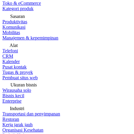
Toko & eCommerce
Kategori produk
Sasaran
Produktivitas
Komunikasi
Mobilitas
Manajemen & kepemimpinan
Alat
Telefoni
CRM
Kalender
Pusat kontak
Tugas & proyek
Pembuat situs web
Ukuran bisnis
Wirausaha solo
Bisnis kecil
Enterprise
Industri
Transportasi dan penyimpanan
Restoran
Kerja jarak jauh
Organisasi Kesehatan