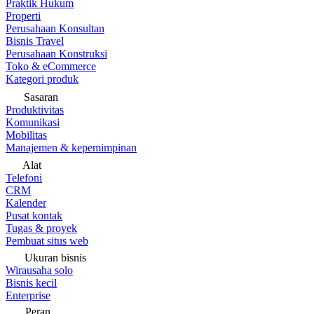
Praktik Hukum
Properti
Perusahaan Konsultan
Bisnis Travel
Perusahaan Konstruksi
Toko & eCommerce
Kategori produk
Sasaran
Produktivitas
Komunikasi
Mobilitas
Manajemen & kepemimpinan
Alat
Telefoni
CRM
Kalender
Pusat kontak
Tugas & proyek
Pembuat situs web
Ukuran bisnis
Wirausaha solo
Bisnis kecil
Enterprise
Peran