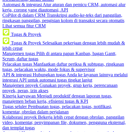
Automasi & integrasi
Atur aturan dan pemicu CRM, automasi alur
kerja, corong yang diautomasi, API
CoPilot di dalam CRM
Transkripsi audio-ke-teks dari panggilan,
ringkasan panggilan, pengisian kolom di transaksi secara otomatis
Lihat semua fitur CRM
Tugas & Proyek
Tugas & Proyek
Selesaikan pekerjaan dengan lebih mudah &
lebih cepat
Manajemen tugas
Pilih di antara papan Kanban, bagan Gantt,
Scrum, daftar tugas
Pelacakan tugas
Manfaatkan daftar periksa & subtugas, ringkasan
tugas, pelacakan waktu, mode fokus & supervisor
API & integrasi
Hubungkan tugas Anda ke layanan lainnya melalui
integrasi API untuk automasi tugas tingkat lanjut
Manajemen proyek
Gunakan proyek, grup kerja, perencanaan
proyek, peran, izin akses
Kinerja karyawan
Menjadi produktif dengan laporan tugas,
manajemen beban kerja, efisiensi tugas & KPI
Tugas seluler
Pembuatan tugas, pelacakan tugas, notifikasi,
komentar, obrolan dalam perjalanan
Kolaborasi proyek
Bekerja lebih cepat dengan obrolan, panggilan
video, komentar, penyimpanan file, dokumen, pengguna eksternal,
dan templat tugas