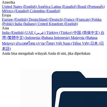
Amerika
United States (English)
América Latina (Español)
Brasil (Português)
México (Español)
Colombia (Español)
Eropa
Europe (English)
Deutschland (Deutsch)
France (Français)
Polska
(Polski)
Italia (Italiano)
United Kingdom (English)
Asia
India (English)
UAE (عربي)
Türkiye (Türkçe)
中国 (简体中文)
台
灣 (繁體中文)
Indonesia (Bahasa Indonesia)
Malaysia (Bahasa
Melayu)
ประเทศไทย (ภาษาไทย)
Việt Nam (Tiếng Việt)
日本 (日
本語)
Anda bisa mengubah wilayah Anda di sini, jika diperlukan