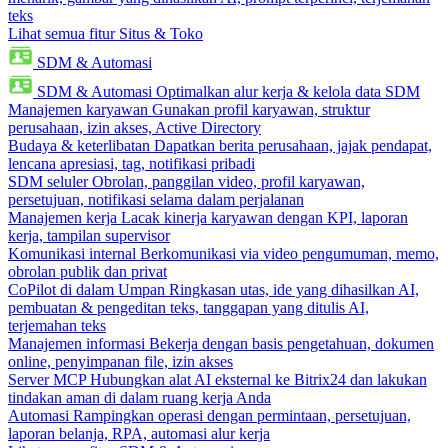
teks
Lihat semua fitur Situs & Toko
SDM & Automasi
SDM & Automasi
Optimalkan alur kerja & kelola data SDM
Manajemen karyawan
Gunakan profil karyawan, struktur
perusahaan, izin akses, Active Directory
Budaya & keterlibatan
Dapatkan berita perusahaan, jajak pendapat,
lencana apresiasi, tag, notifikasi pribadi
SDM seluler
Obrolan, panggilan video, profil karyawan,
persetujuan, notifikasi selama dalam perjalanan
Manajemen kerja
Lacak kinerja karyawan dengan KPI, laporan
kerja, tampilan supervisor
Komunikasi internal
Berkomunikasi via video pengumuman, memo,
obrolan publik dan privat
CoPilot di dalam Umpan
Ringkasan utas, ide yang dihasilkan AI,
pembuatan & pengeditan teks, tanggapan yang ditulis AI,
terjemahan teks
Manajemen informasi
Bekerja dengan basis pengetahuan, dokumen
online, penyimpanan file, izin akses
Server MCP
Hubungkan alat AI eksternal ke Bitrix24 dan lakukan
tindakan aman di dalam ruang kerja Anda
Automasi
Rampingkan operasi dengan permintaan, persetujuan,
laporan belanja, RPA, automasi alur kerja