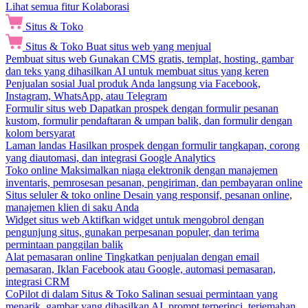
Lihat semua fitur Kolaborasi
Situs & Toko
Situs & Toko
Buat situs web yang menjual
Pembuat situs web
Gunakan CMS gratis, templat, hosting, gambar
dan teks yang dihasilkan AI untuk membuat situs yang keren
Penjualan sosial
Jual produk Anda langsung via Facebook,
Instagram, WhatsApp, atau Telegram
Formulir situs web
Dapatkan prospek dengan formulir pesanan
kustom, formulir pendaftaran & umpan balik, dan formulir dengan
kolom bersyarat
Laman landas
Hasilkan prospek dengan formulir tangkapan, corong
yang diautomasi, dan integrasi Google Analytics
Toko online
Maksimalkan niaga elektronik dengan manajemen
inventaris, pemrosesan pesanan, pengiriman, dan pembayaran online
Situs seluler & toko online
Desain yang responsif, pesanan online,
manajemen klien di saku Anda
Widget situs web
Aktifkan widget untuk mengobrol dengan
pengunjung situs, gunakan perpesanan populer, dan terima
permintaan panggilan balik
Alat pemasaran online
Tingkatkan penjualan dengan email
pemasaran, Iklan Facebook atau Google, automasi pemasaran,
integrasi CRM
CoPilot di dalam Situs & Toko
Salinan sesuai permintaan yang
menarik, gambar yang dihasilkan AI, prompt terperinci, terjemahan