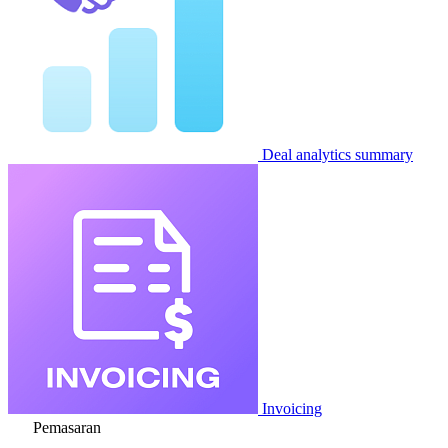
Deal analytics summary
Invoicing
Pemasaran