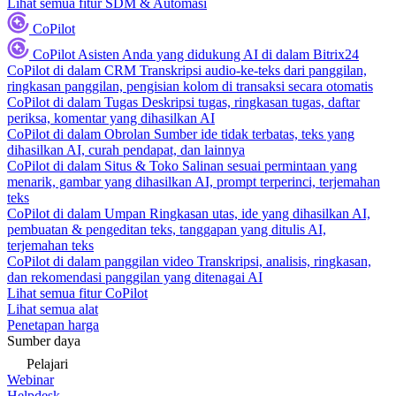
Lihat semua fitur SDM & Automasi
CoPilot
CoPilot
Asisten Anda yang didukung AI di dalam Bitrix24
CoPilot di dalam CRM
Transkripsi audio-ke-teks dari panggilan,
ringkasan panggilan, pengisian kolom di transaksi secara otomatis
CoPilot di dalam Tugas
Deskripsi tugas, ringkasan tugas, daftar
periksa, komentar yang dihasilkan AI
CoPilot di dalam Obrolan
Sumber ide tidak terbatas, teks yang
dihasilkan AI, curah pendapat, dan lainnya
CoPilot di dalam Situs & Toko
Salinan sesuai permintaan yang
menarik, gambar yang dihasilkan AI, prompt terperinci, terjemahan
teks
CoPilot di dalam Umpan
Ringkasan utas, ide yang dihasilkan AI,
pembuatan & pengeditan teks, tanggapan yang ditulis AI,
terjemahan teks
CoPilot di dalam panggilan video
Transkripsi, analisis, ringkasan,
dan rekomendasi panggilan yang ditenagai AI
Lihat semua fitur CoPilot
Lihat semua alat
Penetapan harga
Sumber daya
Pelajari
Webinar
Helpdesk