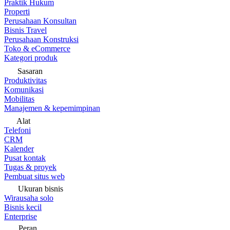
Praktik Hukum
Properti
Perusahaan Konsultan
Bisnis Travel
Perusahaan Konstruksi
Toko & eCommerce
Kategori produk
Sasaran
Produktivitas
Komunikasi
Mobilitas
Manajemen & kepemimpinan
Alat
Telefoni
CRM
Kalender
Pusat kontak
Tugas & proyek
Pembuat situs web
Ukuran bisnis
Wirausaha solo
Bisnis kecil
Enterprise
Peran