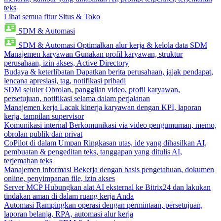
teks
Lihat semua fitur Situs & Toko
SDM & Automasi
SDM & Automasi
Optimalkan alur kerja & kelola data SDM
Manajemen karyawan
Gunakan profil karyawan, struktur
perusahaan, izin akses, Active Directory
Budaya & keterlibatan
Dapatkan berita perusahaan, jajak pendapat,
lencana apresiasi, tag, notifikasi pribadi
SDM seluler
Obrolan, panggilan video, profil karyawan,
persetujuan, notifikasi selama dalam perjalanan
Manajemen kerja
Lacak kinerja karyawan dengan KPI, laporan
kerja, tampilan supervisor
Komunikasi internal
Berkomunikasi via video pengumuman, memo,
obrolan publik dan privat
CoPilot di dalam Umpan
Ringkasan utas, ide yang dihasilkan AI,
pembuatan & pengeditan teks, tanggapan yang ditulis AI,
terjemahan teks
Manajemen informasi
Bekerja dengan basis pengetahuan, dokumen
online, penyimpanan file, izin akses
Server MCP
Hubungkan alat AI eksternal ke Bitrix24 dan lakukan
tindakan aman di dalam ruang kerja Anda
Automasi
Rampingkan operasi dengan permintaan, persetujuan,
laporan belanja, RPA, automasi alur kerja