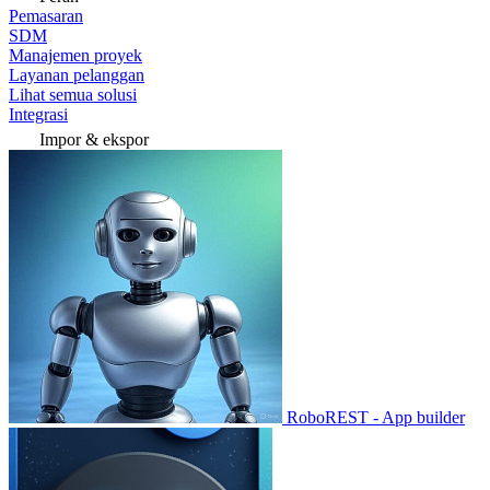
Pemasaran
SDM
Manajemen proyek
Layanan pelanggan
Lihat semua solusi
Integrasi
Impor & ekspor
RoboREST - App builder