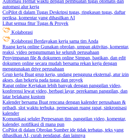
Automasi
Hemat waktu dengan pembuatan tugas otomatis dan
automasi alur kerja
CoPilot di dalam Tugas
Deskripsi tugas, ringkasan tugas, daftar
periksa, komentar yang dihasilkan AI
Lihat semua fitur Tugas & Proyek
Kolaborasi
Kolaborasi
Berdayakan kerja sama tim Anda
Ruang kerja online
Gunakan obrolan, umpan aktivitas, komentar,
reaksi, video pengumuman ke seluruh perusahaan
Penyimpanan file & dokumen online
Simpan, bagikan, dan edit
dokumen online secara mudah bersama rekan kerja dengan
menggunakan drive perusahaan
Grup kerja
Buat grup kerja, undang pengguna eksternal, atur izin
akses, dan bekerja pada tugas dan proyek
Rapat online
Kerjakan lebih banyak dengan panggilan video,
konferensi lewat video, berbagi layar, perekaman panggilan, dan
latar belakang kustom
Kalender bersama
Buat rencana dengan kalender perusahaan &
pribadi, slot waktu terbuka, pemesanan ruang rapat, sinkronisasi
kalender
Komunikasi seluler
Perpesanan tim, panggilan video, komentar,
kalender, notifikasi di mana pun
CoPilot di dalam Obrolan
Sumber ide tidak terbatas, teks yang
dihasilkan AI, curah pendapat, dan lainnya