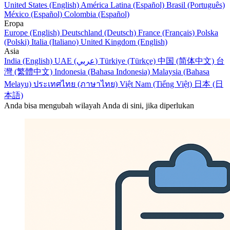
United States (English)
América Latina (Español)
Brasil (Português)
México (Español)
Colombia (Español)
Eropa
Europe (English)
Deutschland (Deutsch)
France (Français)
Polska
(Polski)
Italia (Italiano)
United Kingdom (English)
Asia
India (English)
UAE (عربي)
Türkiye (Türkçe)
中国 (简体中文)
台
灣 (繁體中文)
Indonesia (Bahasa Indonesia)
Malaysia (Bahasa
Melayu)
ประเทศไทย (ภาษาไทย)
Việt Nam (Tiếng Việt)
日本 (日
本語)
Anda bisa mengubah wilayah Anda di sini, jika diperlukan