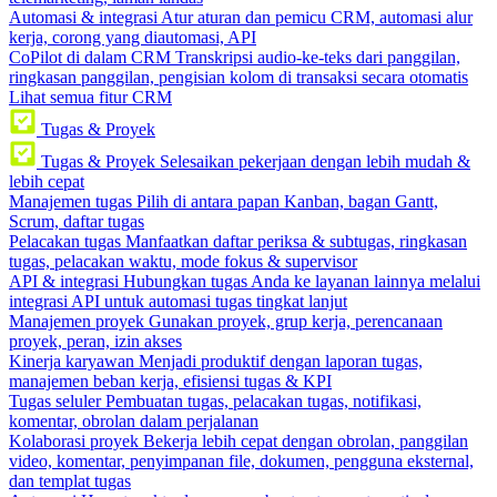
Automasi & integrasi
Atur aturan dan pemicu CRM, automasi alur
kerja, corong yang diautomasi, API
CoPilot di dalam CRM
Transkripsi audio-ke-teks dari panggilan,
ringkasan panggilan, pengisian kolom di transaksi secara otomatis
Lihat semua fitur CRM
Tugas & Proyek
Tugas & Proyek
Selesaikan pekerjaan dengan lebih mudah &
lebih cepat
Manajemen tugas
Pilih di antara papan Kanban, bagan Gantt,
Scrum, daftar tugas
Pelacakan tugas
Manfaatkan daftar periksa & subtugas, ringkasan
tugas, pelacakan waktu, mode fokus & supervisor
API & integrasi
Hubungkan tugas Anda ke layanan lainnya melalui
integrasi API untuk automasi tugas tingkat lanjut
Manajemen proyek
Gunakan proyek, grup kerja, perencanaan
proyek, peran, izin akses
Kinerja karyawan
Menjadi produktif dengan laporan tugas,
manajemen beban kerja, efisiensi tugas & KPI
Tugas seluler
Pembuatan tugas, pelacakan tugas, notifikasi,
komentar, obrolan dalam perjalanan
Kolaborasi proyek
Bekerja lebih cepat dengan obrolan, panggilan
video, komentar, penyimpanan file, dokumen, pengguna eksternal,
dan templat tugas