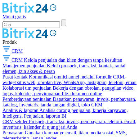
Mulai gratis
Produk
CRM
CRM
Kelola penjualan dan klien dengan tanpa kesulitan
Manajemen penjualan
Kelola prospek, transaksi, kontak, rantai
elemen, izin akses & peran
Pusat kontak
Komunikasi omnichannel melalui formulir CRM,
widget situs web, obrolan live, WhatsApp, Instagram, telefoni, email
Kolaborasi tim penjualan
Bekerja dengan obrolan, panggilan video,
tugas, kalender, penyimpanan file, dokumen online
Pemberdayaan penjualan
Dapatkan penawaran, invois, pembayaran,
katalog, inventaris, tanda tangan digital, toko CRM
Analitis & laporan
Analisis corong penjualan, kinerja karyawan,
Inteligensi Penjualan, laporan BI
CRM seluler
Prospek, transaksi, invois, pembayaran, telefoni, email,
inventaris, kalender di ujung jari Anda
Pemasaran
Gunakan kampanye email, iklan media sosial, SMS,
telemarketing, laman landas