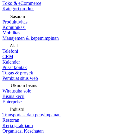
Toko & eCommerce
Kategori produk
Sasaran
Produktivitas
Komunikasi
Mobilitas
Manajemen & kepemimpinan
Alat
Telefoni
CRM
Kalender
Pusat kontak
Tugas & proyek
Pembuat situs web
Ukuran bisnis
Wirausaha solo
Bisnis kecil
Enterprise
Industri
Transportasi dan penyimpanan
Restoran
Kerja jarak jauh
Organisasi Kesehatan