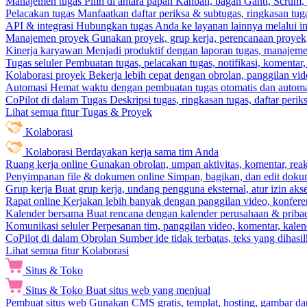
Manajemen tugas
Pilih di antara papan Kanban, bagan Gantt, Scrum, 
Pelacakan tugas
Manfaatkan daftar periksa & subtugas, ringkasan tu
API & integrasi
Hubungkan tugas Anda ke layanan lainnya melalui int
Manajemen proyek
Gunakan proyek, grup kerja, perencanaan proyek, 
Kinerja karyawan
Menjadi produktif dengan laporan tugas, manajemen
Tugas seluler
Pembuatan tugas, pelacakan tugas, notifikasi, komentar
Kolaborasi proyek
Bekerja lebih cepat dengan obrolan, panggilan vi
Automasi
Hemat waktu dengan pembuatan tugas otomatis dan automas
CoPilot di dalam Tugas
Deskripsi tugas, ringkasan tugas, daftar peri
Lihat semua fitur Tugas & Proyek
Kolaborasi
Kolaborasi
Berdayakan kerja sama tim Anda
Ruang kerja online
Gunakan obrolan, umpan aktivitas, komentar, rea
Penyimpanan file & dokumen online
Simpan, bagikan, dan edit dok
Grup kerja
Buat grup kerja, undang pengguna eksternal, atur izin aks
Rapat online
Kerjakan lebih banyak dengan panggilan video, konferen
Kalender bersama
Buat rencana dengan kalender perusahaan & pribadi
Komunikasi seluler
Perpesanan tim, panggilan video, komentar, kalend
CoPilot di dalam Obrolan
Sumber ide tidak terbatas, teks yang dihasi
Lihat semua fitur Kolaborasi
Situs & Toko
Situs & Toko
Buat situs web yang menjual
Pembuat situs web
Gunakan CMS gratis, templat, hosting, gambar da