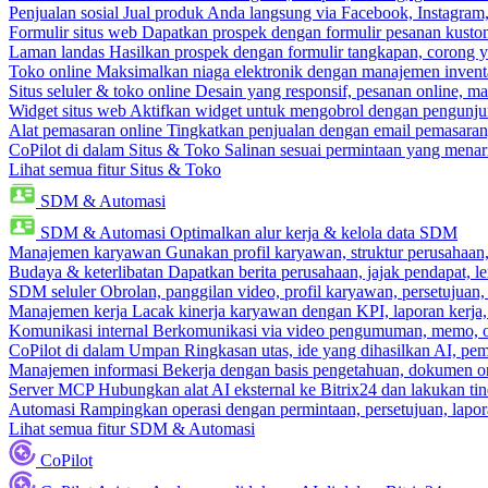
Penjualan sosial
Jual produk Anda langsung via Facebook, Instagram
Formulir situs web
Dapatkan prospek dengan formulir pesanan kustom
Laman landas
Hasilkan prospek dengan formulir tangkapan, corong y
Toko online
Maksimalkan niaga elektronik dengan manajemen inventa
Situs seluler & toko online
Desain yang responsif, pesanan online, m
Widget situs web
Aktifkan widget untuk mengobrol dengan pengunjung
Alat pemasaran online
Tingkatkan penjualan dengan email pemasaran
CoPilot di dalam Situs & Toko
Salinan sesuai permintaan yang menari
Lihat semua fitur Situs & Toko
SDM & Automasi
SDM & Automasi
Optimalkan alur kerja & kelola data SDM
Manajemen karyawan
Gunakan profil karyawan, struktur perusahaan, 
Budaya & keterlibatan
Dapatkan berita perusahaan, jajak pendapat, len
SDM seluler
Obrolan, panggilan video, profil karyawan, persetujuan,
Manajemen kerja
Lacak kinerja karyawan dengan KPI, laporan kerja,
Komunikasi internal
Berkomunikasi via video pengumuman, memo, ob
CoPilot di dalam Umpan
Ringkasan utas, ide yang dihasilkan AI, pem
Manajemen informasi
Bekerja dengan basis pengetahuan, dokumen onl
Server MCP
Hubungkan alat AI eksternal ke Bitrix24 dan lakukan t
Automasi
Rampingkan operasi dengan permintaan, persetujuan, lapora
Lihat semua fitur SDM & Automasi
CoPilot