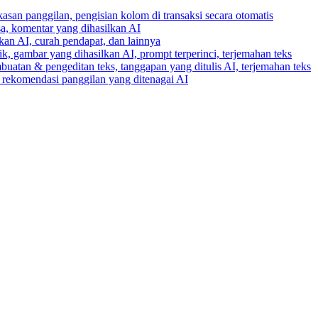
gkasan panggilan, pengisian kolom di transaksi secara otomatis
ksa, komentar yang dihasilkan AI
lkan AI, curah pendapat, dan lainnya
k, gambar yang dihasilkan AI, prompt terperinci, terjemahan teks
buatan & pengeditan teks, tanggapan yang ditulis AI, terjemahan teks
an rekomendasi panggilan yang ditenagai AI