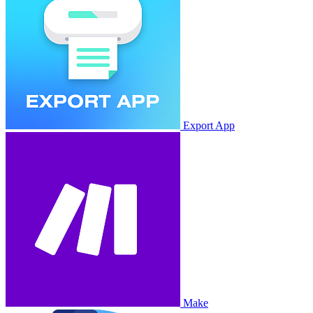
Export App
Make