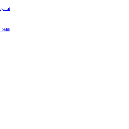
syarat
 balik