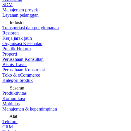
SDM
Manajemen proyek
Layanan pelanggan
Industri
Transportasi dan penyimpanan
Restoran
Kerja jarak jauh
Organisasi Kesehatan
Praktik Hukum
Properti
Perusahaan Konsultan
Bisnis Travel
Perusahaan Konstruksi
Toko & eCommerce
Kategori produk
Sasaran
Produktivitas
Komunikasi
Mobilitas
Manajemen & kepemimpinan
Alat
Telefoni
CRM