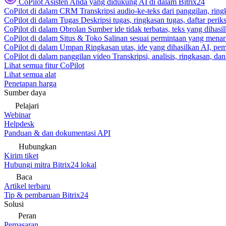
CoPilot
Asisten Anda yang didukung AI di dalam Bitrix24
CoPilot di dalam CRM
Transkripsi audio-ke-teks dari panggilan, rin
CoPilot di dalam Tugas
Deskripsi tugas, ringkasan tugas, daftar peri
CoPilot di dalam Obrolan
Sumber ide tidak terbatas, teks yang dihasi
CoPilot di dalam Situs & Toko
Salinan sesuai permintaan yang menari
CoPilot di dalam Umpan
Ringkasan utas, ide yang dihasilkan AI, pem
CoPilot di dalam panggilan video
Transkripsi, analisis, ringkasan, d
Lihat semua fitur CoPilot
Lihat semua alat
Penetapan harga
Sumber daya
Pelajari
Webinar
Helpdesk
Panduan & dan dokumentasi API
Hubungkan
Kirim tiket
Hubungi mitra Bitrix24 lokal
Baca
Artikel terbaru
Tip & pembaruan Bitrix24
Solusi
Peran
Pemasaran