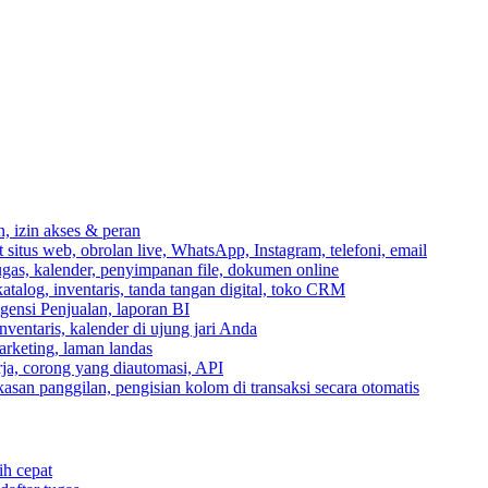
n, izin akses & peran
itus web, obrolan live, WhatsApp, Instagram, telefoni, email
ugas, kalender, penyimpanan file, dokumen online
talog, inventaris, tanda tangan digital, toko CRM
igensi Penjualan, laporan BI
inventaris, kalender di ujung jari Anda
rketing, laman landas
ja, corong yang diautomasi, API
gkasan panggilan, pengisian kolom di transaksi secara otomatis
ih cepat