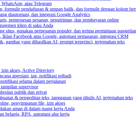
, WhatsApp, atau Telegram
, formulir pendaftaran & umpan balik, dan formulir dengan kolom ber
ang diautomasi, dan integrasi Google Analytics
ris, pemrosesan pesanan, pengiriman, dan pembayaran online
anajemen klien di saku Anda
 situs, gunakan perpesanan populer, dan terima permintaan panggilan
, Iklan Facebook atau Google, automasi pemasaran, integrasi CRM
k, gambar yang dihasilkan AI, prompt terperinci, terjemahan teks
izin akses, Active Directory
cana apresiasi, tag, notifikasi pribadi
 notifikasi selama dalam perjalanan
 tampilan supervisor
rolan publik dan privat
buatan & pengeditan teks, tanggapan yang ditulis AI, terjemahan teks
ine, penyimpanan file, izin akses
indakan aman di dalam ruang kerja Anda
n belanja, RPA, automasi alur kerja