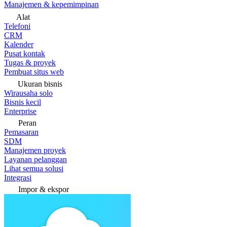
Manajemen & kepemimpinan
Alat
Telefoni
CRM
Kalender
Pusat kontak
Tugas & proyek
Pembuat situs web
Ukuran bisnis
Wirausaha solo
Bisnis kecil
Enterprise
Peran
Pemasaran
SDM
Manajemen proyek
Layanan pelanggan
Lihat semua solusi
Integrasi
Impor & ekspor