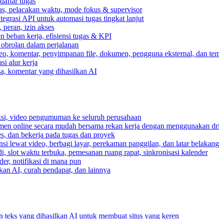
daftar tugas
gas, pelacakan waktu, mode fokus & supervisor
egrasi API untuk automasi tugas tingkat lanjut
peran, izin akses
 beban kerja, efisiensi tugas & KPI
, obrolan dalam perjalanan
deo, komentar, penyimpanan file, dokumen, pengguna eksternal, dan tem
i alur kerja
ksa, komentar yang dihasilkan AI
ksi, video pengumuman ke seluruh perusahaan
umen online secara mudah bersama rekan kerja dengan menggunakan dr
es, dan bekerja pada tugas dan proyek
si lewat video, berbagi layar, perekaman panggilan, dan latar belakan
, slot waktu terbuka, pemesanan ruang rapat, sinkronisasi kalender
er, notifikasi di mana pun
lkan AI, curah pendapat, dan lainnya
n teks yang dihasilkan AI untuk membuat situs yang keren