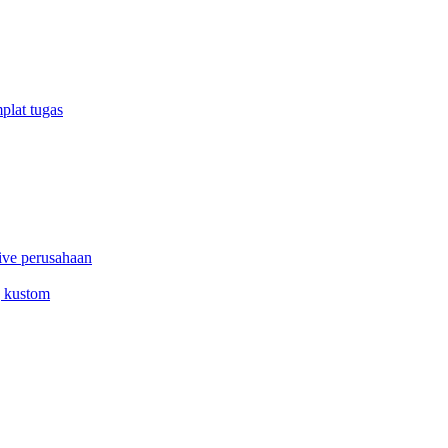
plat tugas
ive perusahaan
g kustom