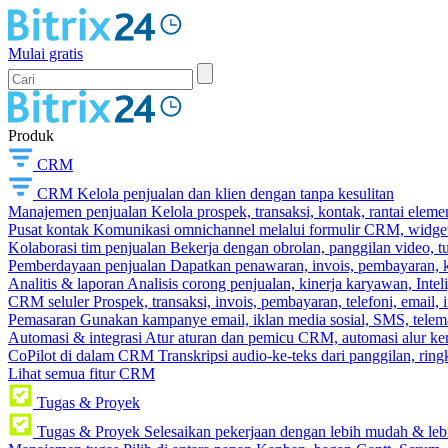
Mulai gratis
Produk
CRM
CRM
Kelola penjualan dan klien dengan tanpa kesulitan
Manajemen penjualan
Kelola prospek, transaksi, kontak, rantai eleme
Pusat kontak
Komunikasi omnichannel melalui formulir CRM, widget s
Kolaborasi tim penjualan
Bekerja dengan obrolan, panggilan video, t
Pemberdayaan penjualan
Dapatkan penawaran, invois, pembayaran, ka
Analitis & laporan
Analisis corong penjualan, kinerja karyawan, Intel
CRM seluler
Prospek, transaksi, invois, pembayaran, telefoni, email, 
Pemasaran
Gunakan kampanye email, iklan media sosial, SMS, telema
Automasi & integrasi
Atur aturan dan pemicu CRM, automasi alur ker
CoPilot di dalam CRM
Transkripsi audio-ke-teks dari panggilan, rin
Lihat semua fitur CRM
Tugas & Proyek
Tugas & Proyek
Selesaikan pekerjaan dengan lebih mudah & leb