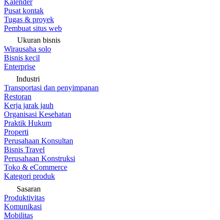
Kalender
Pusat kontak
Tugas & proyek
Pembuat situs web
Ukuran bisnis
Wirausaha solo
Bisnis kecil
Enterprise
Industri
Transportasi dan penyimpanan
Restoran
Kerja jarak jauh
Organisasi Kesehatan
Praktik Hukum
Properti
Perusahaan Konsultan
Bisnis Travel
Perusahaan Konstruksi
Toko & eCommerce
Kategori produk
Sasaran
Produktivitas
Komunikasi
Mobilitas