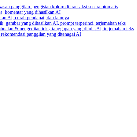
gkasan panggilan, pengisian kolom di transaksi secara otomatis
ksa, komentar yang dihasilkan AI
lkan AI, curah pendapat, dan lainnya
k, gambar yang dihasilkan AI, prompt terperinci, terjemahan teks
buatan & pengeditan teks, tanggapan yang ditulis AI, terjemahan teks
an rekomendasi panggilan yang ditenagai AI