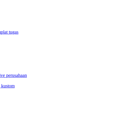
plat tugas
ive perusahaan
g kustom