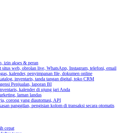
n, izin akses & peran
itus web, obrolan live, WhatsApp, Instagram, telefoni, email
ugas, kalender, penyimpanan file, dokumen online
talog, inventaris, tanda tangan digital, toko CRM
igensi Penjualan, laporan BI
inventaris, kalender di ujung jari Anda
rketing, laman landas
ja, corong yang diautomasi, API
gkasan panggilan, pengisian kolom di transaksi secara otomatis
ih cepat