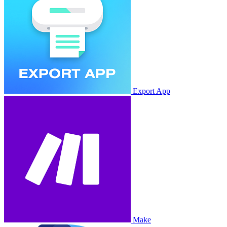
Export App
Make