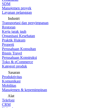
SDM
Manajemen proyek
Layanan pelanggan
Industri
Transportasi dan penyimpanan
Restoran
Kerja jarak jauh
Organisasi Kesehatan
Praktik Hukum
Properti
Perusahaan Konsultan
Bisnis Travel
Perusahaan Konstruksi
Toko & eCommerce
Kategori produk
Sasaran
Produktivitas
Komunikasi
Mobilitas
Manajemen & kepemimpinan
Alat
Telefoni
CRM