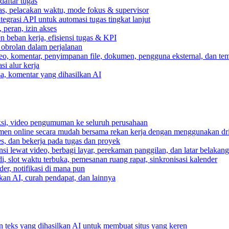
daftar tugas
gas, pelacakan waktu, mode fokus & supervisor
egrasi API untuk automasi tugas tingkat lanjut
peran, izin akses
 beban kerja, efisiensi tugas & KPI
, obrolan dalam perjalanan
deo, komentar, penyimpanan file, dokumen, pengguna eksternal, dan tem
i alur kerja
ksa, komentar yang dihasilkan AI
ksi, video pengumuman ke seluruh perusahaan
umen online secara mudah bersama rekan kerja dengan menggunakan dr
es, dan bekerja pada tugas dan proyek
si lewat video, berbagi layar, perekaman panggilan, dan latar belakan
, slot waktu terbuka, pemesanan ruang rapat, sinkronisasi kalender
er, notifikasi di mana pun
lkan AI, curah pendapat, dan lainnya
n teks yang dihasilkan AI untuk membuat situs yang keren