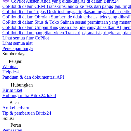
CoPilot
Asisten Anda yang didukung AI di dalam Bitrix24
CoPilot di dalam CRM
Transkripsi audio-ke-teks dari panggilan, rin
CoPilot di dalam Tugas
Deskripsi tugas, ringkasan tugas, daftar peri
CoPilot di dalam Obrolan
Sumber ide tidak terbatas, teks yang dihasi
CoPilot di dalam Situs & Toko
Salinan sesuai permintaan yang menari
CoPilot di dalam Umpan
Ringkasan utas, ide yang dihasilkan AI, pem
CoPilot di dalam panggilan video
Transkripsi, analisis, ringkasan, d
Lihat semua fitur CoPilot
Lihat semua alat
Penetapan harga
Sumber daya
Pelajari
Webinar
Helpdesk
Panduan & dan dokumentasi API
Hubungkan
Kirim tiket
Hubungi mitra Bitrix24 lokal
Baca
Artikel terbaru
Tip & pembaruan Bitrix24
Solusi
Peran
Pemasaran