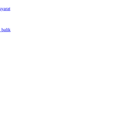
syarat
 balik