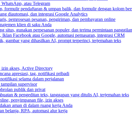
, WhatsApp, atau Telegram
, formulir pendaftaran & umpan balik, dan formulir dengan kolom ber
ang diautomasi, dan integrasi Google Analytics
ris, pemrosesan pesanan, pengiriman, dan pembayaran online
anajemen klien di saku Anda
 situs, gunakan perpesanan populer, dan terima permintaan panggilan
, Iklan Facebook atau Google, automasi pemasaran, integrasi CRM
k, gambar yang dihasilkan AI, prompt terperinci, terjemahan teks
izin akses, Active Directory
cana apresiasi, tag, notifikasi pribadi
 notifikasi selama dalam perjalanan
 tampilan supervisor
rolan publik dan privat
buatan & pengeditan teks, tanggapan yang ditulis AI, terjemahan teks
ine, penyimpanan file, izin akses
indakan aman di dalam ruang kerja Anda
n belanja, RPA, automasi alur kerja