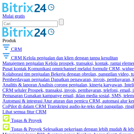
Mulai gratis
Produk
CRM
CRM
Kelola penjualan dan klien dengan tanpa kesulitan
Manajemen penjualan
Kelola prospek, transaksi, kontak, rantai eleme
Pusat kontak
Komunikasi omnichannel melalui formulir CRM, widget s
Kolaborasi tim penjualan
Bekerja dengan obrolan, panggilan video, t
Pemberdayaan penjualan
Dapatkan penawaran, invois, pembayaran, ka
Analitis & laporan
Analisis corong penjualan, kinerja karyawan, Intel
CRM seluler
Prospek, transaksi, invois, pembayaran, telefoni, email, 
Pemasaran
Gunakan kampanye email, iklan media sosial, SMS, telema
Automasi & integrasi
Atur aturan dan pemicu CRM, automasi alur ker
CoPilot di dalam CRM
Transkripsi audio-ke-teks dari panggilan, rin
Lihat semua fitur CRM
Tugas & Proyek
Tugas & Proyek
Selesaikan pekerjaan dengan lebih mudah & leb