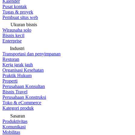
Kalender
Pusat kontak
Tugas & proyek
Pembuat situs web
Ukuran bisnis
Wirausaha solo
Bisnis kecil
Enterprise
Industri
Transportasi dan penyimpanan
Restoran
Kerja jarak jauh
Organisasi Kesehatan
Praktik Hukum
Properti
Perusahaan Konsultan
Bisnis Travel
Perusahaan Konstruksi
Toko & eCommerce
Kategori produk
Sasaran
Produktivitas
Komunikasi
Mobilitas