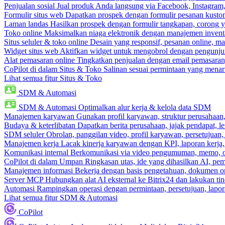
Penjualan sosial
Jual produk Anda langsung via Facebook, Instagram
Formulir situs web
Dapatkan prospek dengan formulir pesanan kustom
Laman landas
Hasilkan prospek dengan formulir tangkapan, corong y
Toko online
Maksimalkan niaga elektronik dengan manajemen inventa
Situs seluler & toko online
Desain yang responsif, pesanan online, m
Widget situs web
Aktifkan widget untuk mengobrol dengan pengunjung
Alat pemasaran online
Tingkatkan penjualan dengan email pemasaran
CoPilot di dalam Situs & Toko
Salinan sesuai permintaan yang menari
Lihat semua fitur Situs & Toko
SDM & Automasi
SDM & Automasi
Optimalkan alur kerja & kelola data SDM
Manajemen karyawan
Gunakan profil karyawan, struktur perusahaan, 
Budaya & keterlibatan
Dapatkan berita perusahaan, jajak pendapat, len
SDM seluler
Obrolan, panggilan video, profil karyawan, persetujuan,
Manajemen kerja
Lacak kinerja karyawan dengan KPI, laporan kerja,
Komunikasi internal
Berkomunikasi via video pengumuman, memo, ob
CoPilot di dalam Umpan
Ringkasan utas, ide yang dihasilkan AI, pem
Manajemen informasi
Bekerja dengan basis pengetahuan, dokumen onl
Server MCP
Hubungkan alat AI eksternal ke Bitrix24 dan lakukan t
Automasi
Rampingkan operasi dengan permintaan, persetujuan, lapora
Lihat semua fitur SDM & Automasi
CoPilot