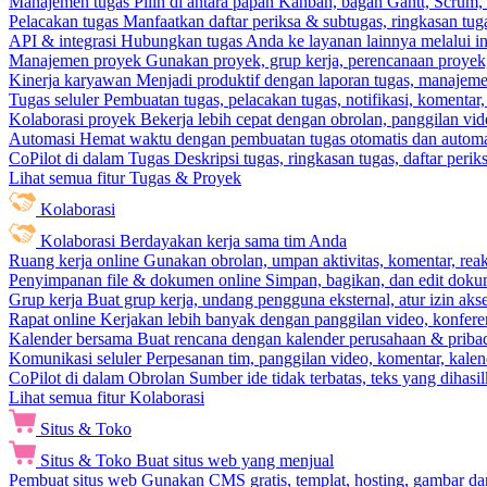
Manajemen tugas
Pilih di antara papan Kanban, bagan Gantt, Scrum, 
Pelacakan tugas
Manfaatkan daftar periksa & subtugas, ringkasan tu
API & integrasi
Hubungkan tugas Anda ke layanan lainnya melalui int
Manajemen proyek
Gunakan proyek, grup kerja, perencanaan proyek, 
Kinerja karyawan
Menjadi produktif dengan laporan tugas, manajemen
Tugas seluler
Pembuatan tugas, pelacakan tugas, notifikasi, komentar
Kolaborasi proyek
Bekerja lebih cepat dengan obrolan, panggilan vi
Automasi
Hemat waktu dengan pembuatan tugas otomatis dan automas
CoPilot di dalam Tugas
Deskripsi tugas, ringkasan tugas, daftar peri
Lihat semua fitur Tugas & Proyek
Kolaborasi
Kolaborasi
Berdayakan kerja sama tim Anda
Ruang kerja online
Gunakan obrolan, umpan aktivitas, komentar, rea
Penyimpanan file & dokumen online
Simpan, bagikan, dan edit dok
Grup kerja
Buat grup kerja, undang pengguna eksternal, atur izin aks
Rapat online
Kerjakan lebih banyak dengan panggilan video, konferen
Kalender bersama
Buat rencana dengan kalender perusahaan & pribadi
Komunikasi seluler
Perpesanan tim, panggilan video, komentar, kalend
CoPilot di dalam Obrolan
Sumber ide tidak terbatas, teks yang dihasi
Lihat semua fitur Kolaborasi
Situs & Toko
Situs & Toko
Buat situs web yang menjual
Pembuat situs web
Gunakan CMS gratis, templat, hosting, gambar da