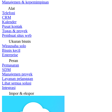
Manajemen & kepemimpinan
Alat
Telefoni
CRM
Kalender
Pusat kontak
Tugas & proyek
Pembuat situs web
Ukuran bisnis
Wirausaha solo
Bisnis kecil
Enterprise
Peran
Pemasaran
SDM
Manajemen proyek
Layanan pelanggan
Lihat semua solusi
Integrasi
Impor & ekspor