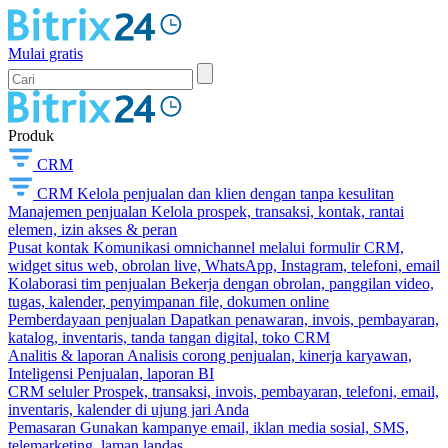
Mulai gratis
Produk
CRM
CRM
Kelola penjualan dan klien dengan tanpa kesulitan
Manajemen penjualan
Kelola prospek, transaksi, kontak, rantai
elemen, izin akses & peran
Pusat kontak
Komunikasi omnichannel melalui formulir CRM,
widget situs web, obrolan live, WhatsApp, Instagram, telefoni, email
Kolaborasi tim penjualan
Bekerja dengan obrolan, panggilan video,
tugas, kalender, penyimpanan file, dokumen online
Pemberdayaan penjualan
Dapatkan penawaran, invois, pembayaran,
katalog, inventaris, tanda tangan digital, toko CRM
Analitis & laporan
Analisis corong penjualan, kinerja karyawan,
Inteligensi Penjualan, laporan BI
CRM seluler
Prospek, transaksi, invois, pembayaran, telefoni, email,
inventaris, kalender di ujung jari Anda
Pemasaran
Gunakan kampanye email, iklan media sosial, SMS,
telemarketing, laman landas