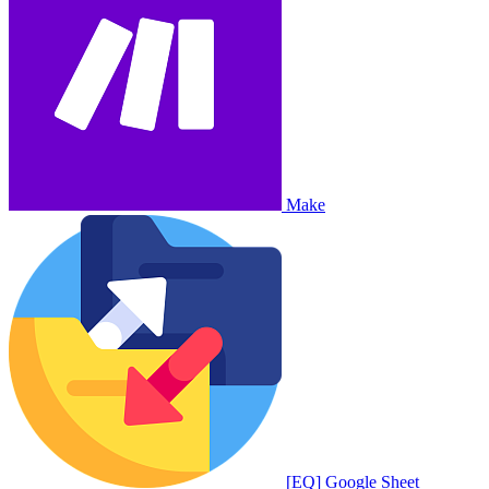
Make
[EQ] Google Sheet