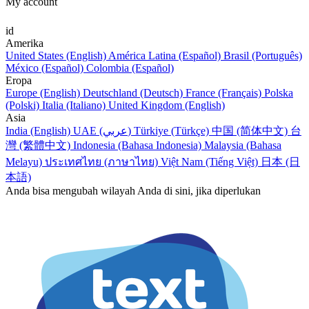
My account
id
Amerika
United States (English)
América Latina (Español)
Brasil (Português)
México (Español)
Colombia (Español)
Eropa
Europe (English)
Deutschland (Deutsch)
France (Français)
Polska
(Polski)
Italia (Italiano)
United Kingdom (English)
Asia
India (English)
UAE (عربي)
Türkiye (Türkçe)
中国 (简体中文)
台
灣 (繁體中文)
Indonesia (Bahasa Indonesia)
Malaysia (Bahasa
Melayu)
ประเทศไทย (ภาษาไทย)
Việt Nam (Tiếng Việt)
日本 (日
本語)
Anda bisa mengubah wilayah Anda di sini, jika diperlukan