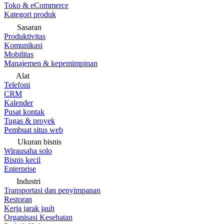
Toko & eCommerce
Kategori produk
Sasaran
Produktivitas
Komunikasi
Mobilitas
Manajemen & kepemimpinan
Alat
Telefoni
CRM
Kalender
Pusat kontak
Tugas & proyek
Pembuat situs web
Ukuran bisnis
Wirausaha solo
Bisnis kecil
Enterprise
Industri
Transportasi dan penyimpanan
Restoran
Kerja jarak jauh
Organisasi Kesehatan