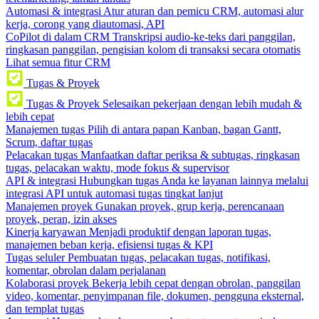
Automasi & integrasi
Atur aturan dan pemicu CRM, automasi alur
kerja, corong yang diautomasi, API
CoPilot di dalam CRM
Transkripsi audio-ke-teks dari panggilan,
ringkasan panggilan, pengisian kolom di transaksi secara otomatis
Lihat semua fitur CRM
Tugas & Proyek
Tugas & Proyek
Selesaikan pekerjaan dengan lebih mudah &
lebih cepat
Manajemen tugas
Pilih di antara papan Kanban, bagan Gantt,
Scrum, daftar tugas
Pelacakan tugas
Manfaatkan daftar periksa & subtugas, ringkasan
tugas, pelacakan waktu, mode fokus & supervisor
API & integrasi
Hubungkan tugas Anda ke layanan lainnya melalui
integrasi API untuk automasi tugas tingkat lanjut
Manajemen proyek
Gunakan proyek, grup kerja, perencanaan
proyek, peran, izin akses
Kinerja karyawan
Menjadi produktif dengan laporan tugas,
manajemen beban kerja, efisiensi tugas & KPI
Tugas seluler
Pembuatan tugas, pelacakan tugas, notifikasi,
komentar, obrolan dalam perjalanan
Kolaborasi proyek
Bekerja lebih cepat dengan obrolan, panggilan
video, komentar, penyimpanan file, dokumen, pengguna eksternal,
dan templat tugas