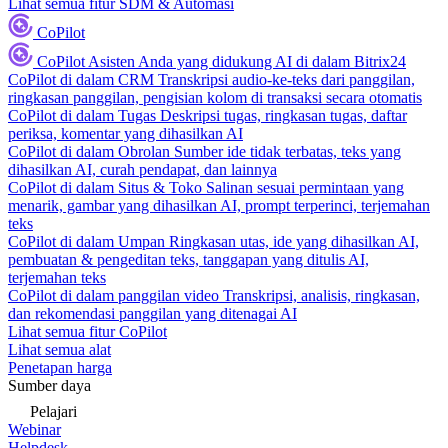
Lihat semua fitur SDM & Automasi
CoPilot
CoPilot
Asisten Anda yang didukung AI di dalam Bitrix24
CoPilot di dalam CRM
Transkripsi audio-ke-teks dari panggilan,
ringkasan panggilan, pengisian kolom di transaksi secara otomatis
CoPilot di dalam Tugas
Deskripsi tugas, ringkasan tugas, daftar
periksa, komentar yang dihasilkan AI
CoPilot di dalam Obrolan
Sumber ide tidak terbatas, teks yang
dihasilkan AI, curah pendapat, dan lainnya
CoPilot di dalam Situs & Toko
Salinan sesuai permintaan yang
menarik, gambar yang dihasilkan AI, prompt terperinci, terjemahan
teks
CoPilot di dalam Umpan
Ringkasan utas, ide yang dihasilkan AI,
pembuatan & pengeditan teks, tanggapan yang ditulis AI,
terjemahan teks
CoPilot di dalam panggilan video
Transkripsi, analisis, ringkasan,
dan rekomendasi panggilan yang ditenagai AI
Lihat semua fitur CoPilot
Lihat semua alat
Penetapan harga
Sumber daya
Pelajari
Webinar
Helpdesk