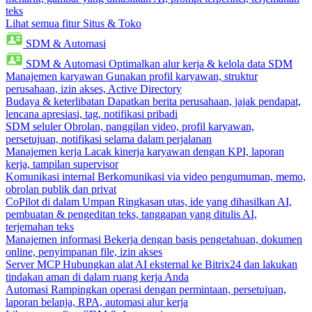
teks
Lihat semua fitur Situs & Toko
SDM & Automasi
SDM & Automasi
Optimalkan alur kerja & kelola data SDM
Manajemen karyawan
Gunakan profil karyawan, struktur
perusahaan, izin akses, Active Directory
Budaya & keterlibatan
Dapatkan berita perusahaan, jajak pendapat,
lencana apresiasi, tag, notifikasi pribadi
SDM seluler
Obrolan, panggilan video, profil karyawan,
persetujuan, notifikasi selama dalam perjalanan
Manajemen kerja
Lacak kinerja karyawan dengan KPI, laporan
kerja, tampilan supervisor
Komunikasi internal
Berkomunikasi via video pengumuman, memo,
obrolan publik dan privat
CoPilot di dalam Umpan
Ringkasan utas, ide yang dihasilkan AI,
pembuatan & pengeditan teks, tanggapan yang ditulis AI,
terjemahan teks
Manajemen informasi
Bekerja dengan basis pengetahuan, dokumen
online, penyimpanan file, izin akses
Server MCP
Hubungkan alat AI eksternal ke Bitrix24 dan lakukan
tindakan aman di dalam ruang kerja Anda
Automasi
Rampingkan operasi dengan permintaan, persetujuan,
laporan belanja, RPA, automasi alur kerja