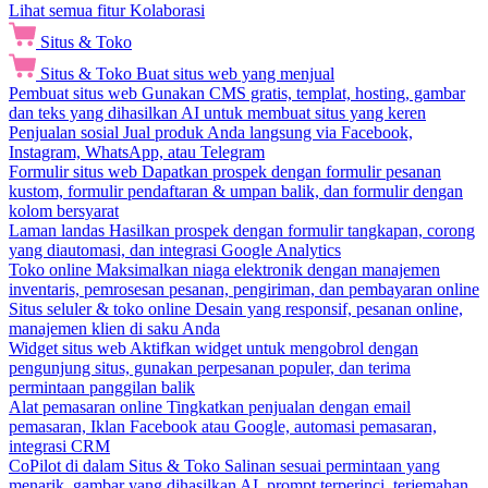
Lihat semua fitur Kolaborasi
Situs & Toko
Situs & Toko
Buat situs web yang menjual
Pembuat situs web
Gunakan CMS gratis, templat, hosting, gambar
dan teks yang dihasilkan AI untuk membuat situs yang keren
Penjualan sosial
Jual produk Anda langsung via Facebook,
Instagram, WhatsApp, atau Telegram
Formulir situs web
Dapatkan prospek dengan formulir pesanan
kustom, formulir pendaftaran & umpan balik, dan formulir dengan
kolom bersyarat
Laman landas
Hasilkan prospek dengan formulir tangkapan, corong
yang diautomasi, dan integrasi Google Analytics
Toko online
Maksimalkan niaga elektronik dengan manajemen
inventaris, pemrosesan pesanan, pengiriman, dan pembayaran online
Situs seluler & toko online
Desain yang responsif, pesanan online,
manajemen klien di saku Anda
Widget situs web
Aktifkan widget untuk mengobrol dengan
pengunjung situs, gunakan perpesanan populer, dan terima
permintaan panggilan balik
Alat pemasaran online
Tingkatkan penjualan dengan email
pemasaran, Iklan Facebook atau Google, automasi pemasaran,
integrasi CRM
CoPilot di dalam Situs & Toko
Salinan sesuai permintaan yang
menarik, gambar yang dihasilkan AI, prompt terperinci, terjemahan