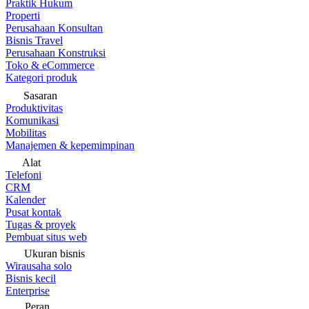
Praktik Hukum
Properti
Perusahaan Konsultan
Bisnis Travel
Perusahaan Konstruksi
Toko & eCommerce
Kategori produk
Sasaran
Produktivitas
Komunikasi
Mobilitas
Manajemen & kepemimpinan
Alat
Telefoni
CRM
Kalender
Pusat kontak
Tugas & proyek
Pembuat situs web
Ukuran bisnis
Wirausaha solo
Bisnis kecil
Enterprise
Peran