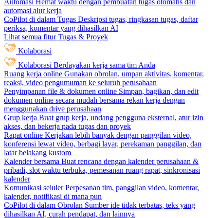
Automasi
Hemat waktu dengan pembuatan tugas otomatis dan
automasi alur kerja
CoPilot di dalam Tugas
Deskripsi tugas, ringkasan tugas, daftar
periksa, komentar yang dihasilkan AI
Lihat semua fitur Tugas & Proyek
Kolaborasi
Kolaborasi
Berdayakan kerja sama tim Anda
Ruang kerja online
Gunakan obrolan, umpan aktivitas, komentar,
reaksi, video pengumuman ke seluruh perusahaan
Penyimpanan file & dokumen online
Simpan, bagikan, dan edit
dokumen online secara mudah bersama rekan kerja dengan
menggunakan drive perusahaan
Grup kerja
Buat grup kerja, undang pengguna eksternal, atur izin
akses, dan bekerja pada tugas dan proyek
Rapat online
Kerjakan lebih banyak dengan panggilan video,
konferensi lewat video, berbagi layar, perekaman panggilan, dan
latar belakang kustom
Kalender bersama
Buat rencana dengan kalender perusahaan &
pribadi, slot waktu terbuka, pemesanan ruang rapat, sinkronisasi
kalender
Komunikasi seluler
Perpesanan tim, panggilan video, komentar,
kalender, notifikasi di mana pun
CoPilot di dalam Obrolan
Sumber ide tidak terbatas, teks yang
dihasilkan AI, curah pendapat, dan lainnya