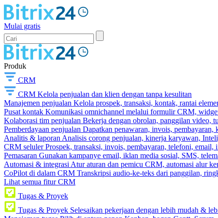
Mulai gratis
Produk
CRM
CRM
Kelola penjualan dan klien dengan tanpa kesulitan
Manajemen penjualan
Kelola prospek, transaksi, kontak, rantai eleme
Pusat kontak
Komunikasi omnichannel melalui formulir CRM, widget s
Kolaborasi tim penjualan
Bekerja dengan obrolan, panggilan video, t
Pemberdayaan penjualan
Dapatkan penawaran, invois, pembayaran, ka
Analitis & laporan
Analisis corong penjualan, kinerja karyawan, Intel
CRM seluler
Prospek, transaksi, invois, pembayaran, telefoni, email, 
Pemasaran
Gunakan kampanye email, iklan media sosial, SMS, telema
Automasi & integrasi
Atur aturan dan pemicu CRM, automasi alur ker
CoPilot di dalam CRM
Transkripsi audio-ke-teks dari panggilan, rin
Lihat semua fitur CRM
Tugas & Proyek
Tugas & Proyek
Selesaikan pekerjaan dengan lebih mudah & leb