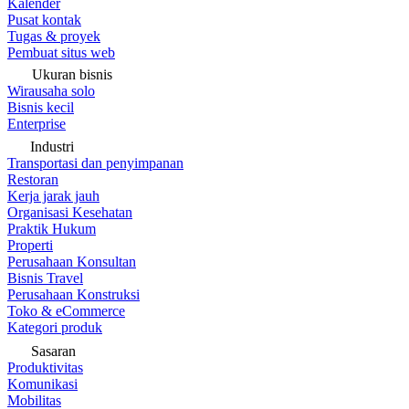
Kalender
Pusat kontak
Tugas & proyek
Pembuat situs web
Ukuran bisnis
Wirausaha solo
Bisnis kecil
Enterprise
Industri
Transportasi dan penyimpanan
Restoran
Kerja jarak jauh
Organisasi Kesehatan
Praktik Hukum
Properti
Perusahaan Konsultan
Bisnis Travel
Perusahaan Konstruksi
Toko & eCommerce
Kategori produk
Sasaran
Produktivitas
Komunikasi
Mobilitas