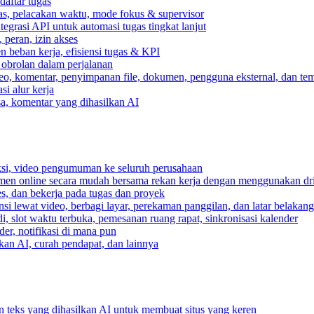
daftar tugas
gas, pelacakan waktu, mode fokus & supervisor
egrasi API untuk automasi tugas tingkat lanjut
peran, izin akses
 beban kerja, efisiensi tugas & KPI
, obrolan dalam perjalanan
deo, komentar, penyimpanan file, dokumen, pengguna eksternal, dan tem
i alur kerja
ksa, komentar yang dihasilkan AI
ksi, video pengumuman ke seluruh perusahaan
umen online secara mudah bersama rekan kerja dengan menggunakan dr
es, dan bekerja pada tugas dan proyek
si lewat video, berbagi layar, perekaman panggilan, dan latar belakan
, slot waktu terbuka, pemesanan ruang rapat, sinkronisasi kalender
er, notifikasi di mana pun
lkan AI, curah pendapat, dan lainnya
n teks yang dihasilkan AI untuk membuat situs yang keren