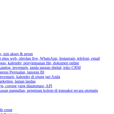
n, izin akses & peran
itus web, obrolan live, WhatsApp, Instagram, telefoni, email
ugas, kalender, penyimpanan file, dokumen online
talog, inventaris, tanda tangan digital, toko CRM
igensi Penjualan, laporan BI
inventaris, kalender di ujung jari Anda
rketing, laman landas
ja, corong yang diautomasi, API
gkasan panggilan, pengisian kolom di transaksi secara otomatis
ih cepat