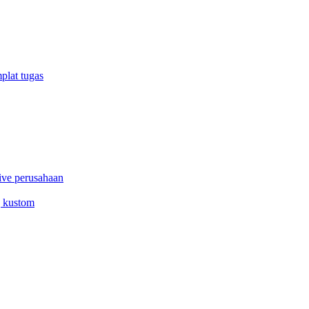
plat tugas
ive perusahaan
g kustom