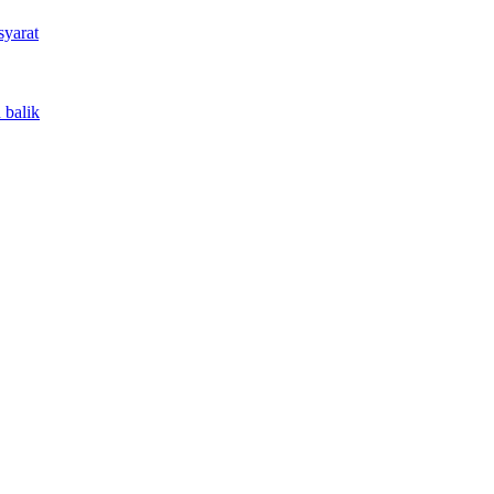
syarat
 balik