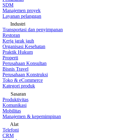
SDM
Manajemen proyek
Layanan pelanggan
Industri
Transportasi dan penyimpanan
Restoran
Kerja jarak jauh
Organisasi Kesehatan
Praktik Hukum
Properti
Perusahaan Konsultan
Bisnis Travel
Perusahaan Konstruksi
Toko & eCommerce
Kategori produk
Sasaran
Produktivitas
Komunikasi
Mobilitas
Manajemen & kepemimpinan
Alat
Telefoni
CRM