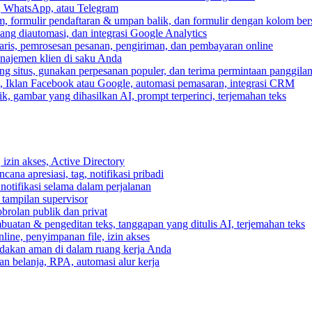
, WhatsApp, atau Telegram
, formulir pendaftaran & umpan balik, dan formulir dengan kolom ber
ang diautomasi, dan integrasi Google Analytics
ris, pemrosesan pesanan, pengiriman, dan pembayaran online
anajemen klien di saku Anda
 situs, gunakan perpesanan populer, dan terima permintaan panggilan
, Iklan Facebook atau Google, automasi pemasaran, integrasi CRM
k, gambar yang dihasilkan AI, prompt terperinci, terjemahan teks
izin akses, Active Directory
cana apresiasi, tag, notifikasi pribadi
 notifikasi selama dalam perjalanan
 tampilan supervisor
rolan publik dan privat
buatan & pengeditan teks, tanggapan yang ditulis AI, terjemahan teks
ine, penyimpanan file, izin akses
indakan aman di dalam ruang kerja Anda
n belanja, RPA, automasi alur kerja