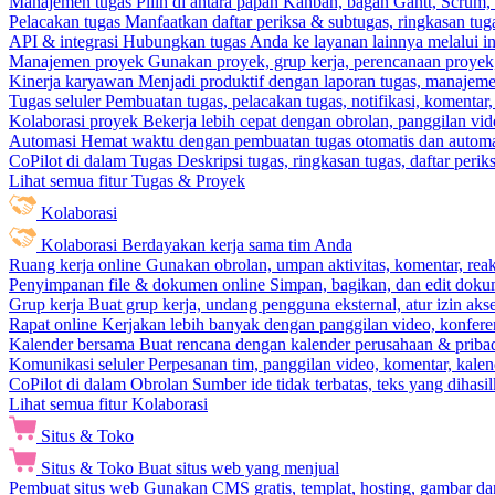
Manajemen tugas
Pilih di antara papan Kanban, bagan Gantt, Scrum, 
Pelacakan tugas
Manfaatkan daftar periksa & subtugas, ringkasan tu
API & integrasi
Hubungkan tugas Anda ke layanan lainnya melalui int
Manajemen proyek
Gunakan proyek, grup kerja, perencanaan proyek, 
Kinerja karyawan
Menjadi produktif dengan laporan tugas, manajemen
Tugas seluler
Pembuatan tugas, pelacakan tugas, notifikasi, komentar
Kolaborasi proyek
Bekerja lebih cepat dengan obrolan, panggilan vi
Automasi
Hemat waktu dengan pembuatan tugas otomatis dan automas
CoPilot di dalam Tugas
Deskripsi tugas, ringkasan tugas, daftar peri
Lihat semua fitur Tugas & Proyek
Kolaborasi
Kolaborasi
Berdayakan kerja sama tim Anda
Ruang kerja online
Gunakan obrolan, umpan aktivitas, komentar, rea
Penyimpanan file & dokumen online
Simpan, bagikan, dan edit dok
Grup kerja
Buat grup kerja, undang pengguna eksternal, atur izin aks
Rapat online
Kerjakan lebih banyak dengan panggilan video, konferen
Kalender bersama
Buat rencana dengan kalender perusahaan & pribadi
Komunikasi seluler
Perpesanan tim, panggilan video, komentar, kalend
CoPilot di dalam Obrolan
Sumber ide tidak terbatas, teks yang dihasi
Lihat semua fitur Kolaborasi
Situs & Toko
Situs & Toko
Buat situs web yang menjual
Pembuat situs web
Gunakan CMS gratis, templat, hosting, gambar da