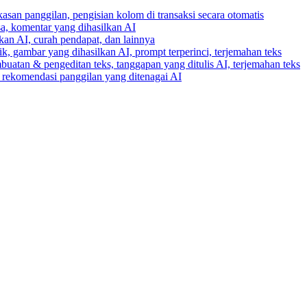
gkasan panggilan, pengisian kolom di transaksi secara otomatis
ksa, komentar yang dihasilkan AI
lkan AI, curah pendapat, dan lainnya
k, gambar yang dihasilkan AI, prompt terperinci, terjemahan teks
buatan & pengeditan teks, tanggapan yang ditulis AI, terjemahan teks
an rekomendasi panggilan yang ditenagai AI