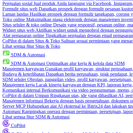
Penjualan sosial
Jual produk Anda langsung via Facebook, Instagram
Formulir situs web
Dapatkan prospek dengan formulir pesanan kustom
Laman landas
Hasilkan prospek dengan formulir tangkapan, corong y
Toko online
Maksimalkan niaga elektronik dengan manajemen inventa
Situs seluler & toko online
Desain yang responsif, pesanan online, m
Widget situs web
Aktifkan widget untuk mengobrol dengan pengunjung
Alat pemasaran online
Tingkatkan penjualan dengan email pemasaran
CoPilot di dalam Situs & Toko
Salinan sesuai permintaan yang menari
Lihat semua fitur Situs & Toko
SDM & Automasi
SDM & Automasi
Optimalkan alur kerja & kelola data SDM
Manajemen karyawan
Gunakan profil karyawan, struktur perusahaan, 
Budaya & keterlibatan
Dapatkan berita perusahaan, jajak pendapat, len
SDM seluler
Obrolan, panggilan video, profil karyawan, persetujuan,
Manajemen kerja
Lacak kinerja karyawan dengan KPI, laporan kerja,
Komunikasi internal
Berkomunikasi via video pengumuman, memo, ob
CoPilot di dalam Umpan
Ringkasan utas, ide yang dihasilkan AI, pem
Manajemen informasi
Bekerja dengan basis pengetahuan, dokumen onl
Server MCP
Hubungkan alat AI eksternal ke Bitrix24 dan lakukan t
Automasi
Rampingkan operasi dengan permintaan, persetujuan, lapora
Lihat semua fitur SDM & Automasi
CoPilot