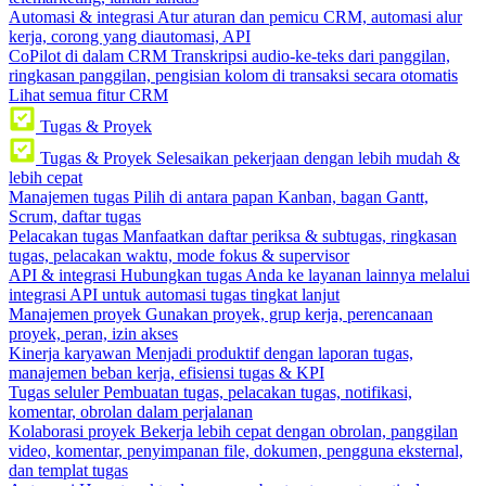
Automasi & integrasi
Atur aturan dan pemicu CRM, automasi alur
kerja, corong yang diautomasi, API
CoPilot di dalam CRM
Transkripsi audio-ke-teks dari panggilan,
ringkasan panggilan, pengisian kolom di transaksi secara otomatis
Lihat semua fitur CRM
Tugas & Proyek
Tugas & Proyek
Selesaikan pekerjaan dengan lebih mudah &
lebih cepat
Manajemen tugas
Pilih di antara papan Kanban, bagan Gantt,
Scrum, daftar tugas
Pelacakan tugas
Manfaatkan daftar periksa & subtugas, ringkasan
tugas, pelacakan waktu, mode fokus & supervisor
API & integrasi
Hubungkan tugas Anda ke layanan lainnya melalui
integrasi API untuk automasi tugas tingkat lanjut
Manajemen proyek
Gunakan proyek, grup kerja, perencanaan
proyek, peran, izin akses
Kinerja karyawan
Menjadi produktif dengan laporan tugas,
manajemen beban kerja, efisiensi tugas & KPI
Tugas seluler
Pembuatan tugas, pelacakan tugas, notifikasi,
komentar, obrolan dalam perjalanan
Kolaborasi proyek
Bekerja lebih cepat dengan obrolan, panggilan
video, komentar, penyimpanan file, dokumen, pengguna eksternal,
dan templat tugas