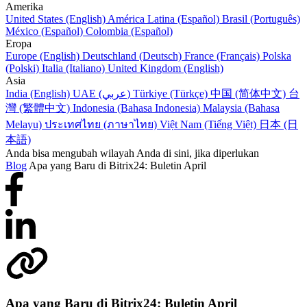
Amerika
United States (English)
América Latina (Español)
Brasil (Português)
México (Español)
Colombia (Español)
Eropa
Europe (English)
Deutschland (Deutsch)
France (Français)
Polska
(Polski)
Italia (Italiano)
United Kingdom (English)
Asia
India (English)
UAE (عربي)
Türkiye (Türkçe)
中国 (简体中文)
台
灣 (繁體中文)
Indonesia (Bahasa Indonesia)
Malaysia (Bahasa
Melayu)
ประเทศไทย (ภาษาไทย)
Việt Nam (Tiếng Việt)
日本 (日
本語)
Anda bisa mengubah wilayah Anda di sini, jika diperlukan
Blog
Apa yang Baru di Bitrix24: Buletin April
Apa yang Baru di Bitrix24: Buletin April