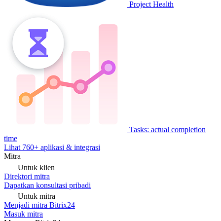
Project Health
Tasks: actual completion
time
Lihat 760+ aplikasi & integrasi
Mitra
Untuk klien
Direktori mitra
Dapatkan konsultasi pribadi
Untuk mitra
Menjadi mitra Bitrix24
Masuk mitra