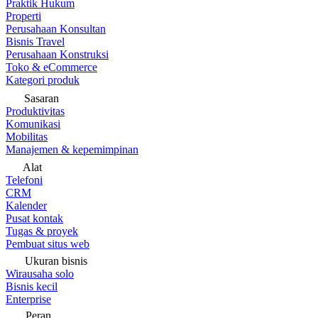
Praktik Hukum
Properti
Perusahaan Konsultan
Bisnis Travel
Perusahaan Konstruksi
Toko & eCommerce
Kategori produk
Sasaran
Produktivitas
Komunikasi
Mobilitas
Manajemen & kepemimpinan
Alat
Telefoni
CRM
Kalender
Pusat kontak
Tugas & proyek
Pembuat situs web
Ukuran bisnis
Wirausaha solo
Bisnis kecil
Enterprise
Peran