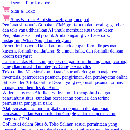
Lihat semua fitur Kolaborasi
Situs & Toko
Situs & Toko
Buat situs web yang menjual
Pembuat situs web
Gunakan CMS gratis, templat, hosting, gambar
dan teks yang dihasilkan AI untuk membuat situs yang keren
Penjualan sosial
Jual produk Anda langsung via Facebook,
Instagram, WhatsApp, atau Telegram
Formulir situs web
Dapatkan prospek dengan formulir pesanan
kustom, formulir pendaftaran & umpan balik, dan formulir dengan
kolom bersyarat
Laman landas
Hasilkan prospek dengan formulir tangkapan, corong
yang diautomasi, dan integrasi Google Analytics
Toko online
Maksimalkan niaga elektronik dengan manajemen
inventaris, pemrosesan pesanan, pengiriman, dan pembayaran online
Situs seluler & toko online
Desain yang responsif, pesanan online,
manajemen klien di saku Anda
Widget situs web
Aktifkan widget untuk mengobrol dengan
pengunjung situs, gunakan perpesanan populer, dan terima
permintaan panggilan balik
Alat pemasaran online
Tingkatkan penjualan dengan email
pemasaran, Iklan Facebook atau Google, automasi pemasaran,
integrasi CRM
CoPilot di dalam Situs & Toko
Salinan sesuai permintaan yang
menarik, gambar yang dihasilkan AI, prompt terperinci, terjemahan