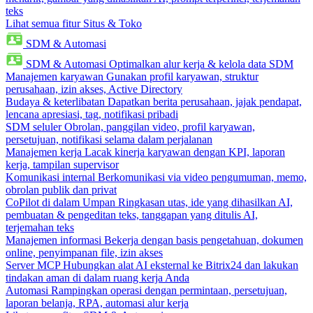
teks
Lihat semua fitur Situs & Toko
SDM & Automasi
SDM & Automasi
Optimalkan alur kerja & kelola data SDM
Manajemen karyawan
Gunakan profil karyawan, struktur
perusahaan, izin akses, Active Directory
Budaya & keterlibatan
Dapatkan berita perusahaan, jajak pendapat,
lencana apresiasi, tag, notifikasi pribadi
SDM seluler
Obrolan, panggilan video, profil karyawan,
persetujuan, notifikasi selama dalam perjalanan
Manajemen kerja
Lacak kinerja karyawan dengan KPI, laporan
kerja, tampilan supervisor
Komunikasi internal
Berkomunikasi via video pengumuman, memo,
obrolan publik dan privat
CoPilot di dalam Umpan
Ringkasan utas, ide yang dihasilkan AI,
pembuatan & pengeditan teks, tanggapan yang ditulis AI,
terjemahan teks
Manajemen informasi
Bekerja dengan basis pengetahuan, dokumen
online, penyimpanan file, izin akses
Server MCP
Hubungkan alat AI eksternal ke Bitrix24 dan lakukan
tindakan aman di dalam ruang kerja Anda
Automasi
Rampingkan operasi dengan permintaan, persetujuan,
laporan belanja, RPA, automasi alur kerja