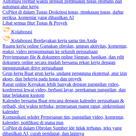
Automasi
Hemat waktu dengan pembuatan tugas otomatis dan
automasi alur kerja
CoPilot di dalam Tugas
Deskripsi tugas, ringkasan tugas, daftar
periksa, komentar yang dihasilkan AI
Lihat semua fitur Tugas & Proyek
Kolaborasi
Kolaborasi
Berdayakan kerja sama tim Anda
Ruang kerja online
Gunakan obrolan, umpan aktivitas, komentar,
reaksi, video pengumuman ke seluruh perusahaan
Penyimpanan file & dokumen online
Simpan, bagikan, dan edit
dokumen online secara mudah bersama rekan kerja dengan
menggunakan drive perusahaan
Grup kerja
Buat grup kerja, undang pengguna eksternal, atur izin
akses, dan bekerja pada tugas dan proyek
Rapat online
Kerjakan lebih banyak dengan panggilan video,
konferensi lewat video, berbagi layar, perekaman panggilan, dan
latar belakang kustom
Kalender bersama
Buat rencana dengan kalender perusahaan &
pribadi, slot waktu terbuka, pemesanan ruang rapat, sinkronisasi
kalender
Komunikasi seluler
Perpesanan tim, panggilan video, komentar,
kalender, notifikasi di mana pun
CoPilot di dalam Obrolan
Sumber ide tidak terbatas, teks yang
dihasilkan AI, curah pendapat, dan lainnya