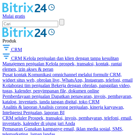
Mulai gratis
Produk
CRM
CRM
Kelola penjualan dan klien dengan tanpa kesulitan
Manajemen penjualan
Kelola prospek, transaksi, kontak, rantai
elemen, izin akses & peran
Pusat kontak
Komunikasi omnichannel melalui formulir CRM,
widget situs web, obrolan live, WhatsApp, Instagram, telefoni, email
Kolaborasi tim penjualan
Bekerja dengan obrolan, panggilan video,
tugas, kalender, penyimpanan file, dokumen online
Pemberdayaan penjualan
Dapatkan penawaran, invois, pembayaran,
katalog, inventaris, tanda tangan digital, toko CRM
Analitis & laporan
Analisis corong penjualan, kinerja karyawan,
Inteligensi Penjualan, laporan BI
CRM seluler
Prospek, transaksi, invois, pembayaran, telefoni, email,
inventaris, kalender di ujung jari Anda
Pemasaran
Gunakan kampanye email, iklan media sosial, SMS,
telemarketing, laman landas