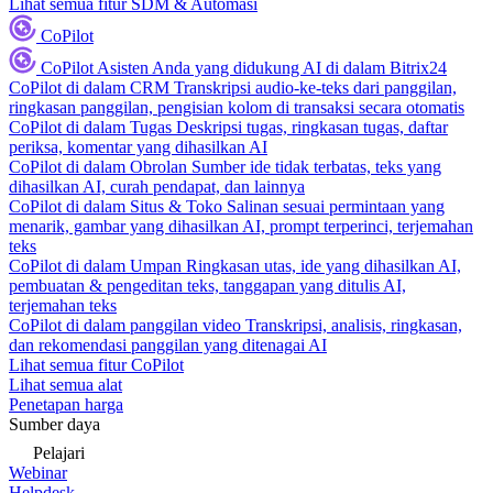
Lihat semua fitur SDM & Automasi
CoPilot
CoPilot
Asisten Anda yang didukung AI di dalam Bitrix24
CoPilot di dalam CRM
Transkripsi audio-ke-teks dari panggilan,
ringkasan panggilan, pengisian kolom di transaksi secara otomatis
CoPilot di dalam Tugas
Deskripsi tugas, ringkasan tugas, daftar
periksa, komentar yang dihasilkan AI
CoPilot di dalam Obrolan
Sumber ide tidak terbatas, teks yang
dihasilkan AI, curah pendapat, dan lainnya
CoPilot di dalam Situs & Toko
Salinan sesuai permintaan yang
menarik, gambar yang dihasilkan AI, prompt terperinci, terjemahan
teks
CoPilot di dalam Umpan
Ringkasan utas, ide yang dihasilkan AI,
pembuatan & pengeditan teks, tanggapan yang ditulis AI,
terjemahan teks
CoPilot di dalam panggilan video
Transkripsi, analisis, ringkasan,
dan rekomendasi panggilan yang ditenagai AI
Lihat semua fitur CoPilot
Lihat semua alat
Penetapan harga
Sumber daya
Pelajari
Webinar
Helpdesk