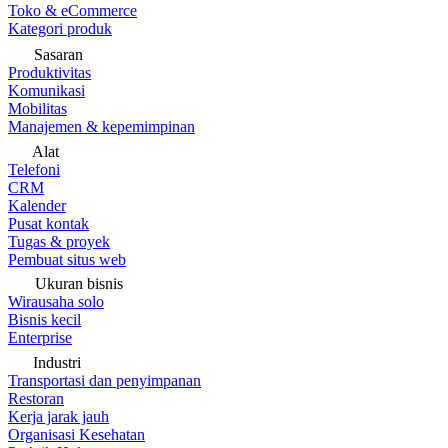
Toko & eCommerce
Kategori produk
Sasaran
Produktivitas
Komunikasi
Mobilitas
Manajemen & kepemimpinan
Alat
Telefoni
CRM
Kalender
Pusat kontak
Tugas & proyek
Pembuat situs web
Ukuran bisnis
Wirausaha solo
Bisnis kecil
Enterprise
Industri
Transportasi dan penyimpanan
Restoran
Kerja jarak jauh
Organisasi Kesehatan