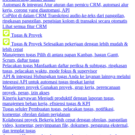
Automasi & integrasi
Atur aturan dan pemicu CRM, automasi alur
kerja, corong yang diautomasi, API
CoPilot di dalam CRM
Transkripsi audio-ke-teks dari panggilan,
ringkasan panggilan, pengisian kolom di transaksi secara otomatis
Lihat semua fitur CRM
Tugas & Proyek
Tugas & Proyek
Selesaikan pekerjaan dengan lebih mudah &
lebih cepat
Manajemen tugas
Pilih di antara papan Kanban, bagan Gantt,
Scrum, daftar tugas
Pelacakan tugas
Manfaatkan daftar periksa & subtugas, ringkasan
tugas, pelacakan waktu, mode fokus & supervisor
API & integrasi
Hubungkan tugas Anda ke layanan lainnya melalui
integrasi API untuk automasi tugas tingkat lanjut
Manajemen proyek
Gunakan proyek, grup kerja, perencanaan
proyek, peran, izin akses
Kinerja karyawan
Menjadi produktif dengan laporan tugas,
manajemen beban kerja, efisiensi tugas & KPI
Tugas seluler
Pembuatan tugas, pelacakan tugas, notifikasi,
komentar, obrolan dalam perjalanan
Kolaborasi proyek
Bekerja lebih cepat dengan obrolan, panggilan
video, komentar, penyimpanan file, dokumen, pengguna eksternal,
dan templat tugas