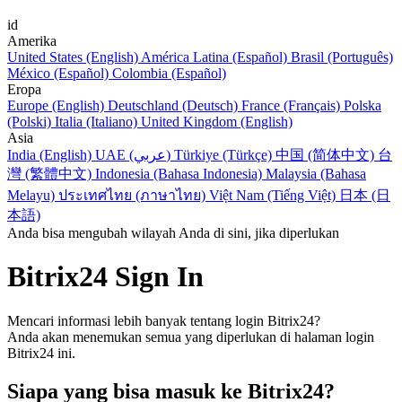
id
Amerika
United States (English)
América Latina (Español)
Brasil (Português)
México (Español)
Colombia (Español)
Eropa
Europe (English)
Deutschland (Deutsch)
France (Français)
Polska
(Polski)
Italia (Italiano)
United Kingdom (English)
Asia
India (English)
UAE (عربي)
Türkiye (Türkçe)
中国 (简体中文)
台
灣 (繁體中文)
Indonesia (Bahasa Indonesia)
Malaysia (Bahasa
Melayu)
ประเทศไทย (ภาษาไทย)
Việt Nam (Tiếng Việt)
日本 (日
本語)
Anda bisa mengubah wilayah Anda di sini, jika diperlukan
Bitrix24 Sign In
Mencari informasi lebih banyak tentang login Bitrix24?
Anda akan menemukan semua yang diperlukan di halaman login
Bitrix24 ini.
Siapa yang bisa masuk ke Bitrix24?