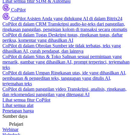
Lihat semua fitur SDM & Automasi
CoPilot
CoPilot
Asisten Anda yang didukung AI di dalam Bitrix24
CoPilot di dalam CRM
Transkripsi audio-ke-teks dari panggilan,
ringkasan panggilan, pengisian kolom di transaksi secara otomatis
CoPilot di dalam Tugas
Deskripsi tugas, ringkasan tugas, daftar
periksa, komentar yang dihasilkan AI
CoPilot di dalam Obrolan
Sumber ide tidak terbatas, teks yang
dihasilkan AI, curah pendapat, dan lainnya
CoPilot di dalam Situs & Toko
Salinan sesuai permintaan yang
menarik, gambar yang dihasilkan AI, prompt terperinci, terjemahan
teks
CoPilot di dalam Umpan
Ringkasan utas, ide yang dihasilkan AI,
pembuatan & pengeditan teks, tanggapan yang ditulis AI,
terjemahan teks
CoPilot di dalam panggilan video
Transkripsi, analisis, ringkasan,
dan rekomendasi panggilan yang ditenagai AI
Lihat semua fitur CoPilot
Lihat semua alat
Penetapan harga
Sumber daya
Pelajari
Webinar
Helpdesk