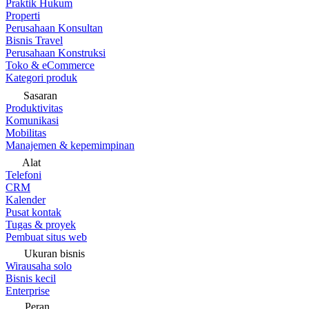
Praktik Hukum
Properti
Perusahaan Konsultan
Bisnis Travel
Perusahaan Konstruksi
Toko & eCommerce
Kategori produk
Sasaran
Produktivitas
Komunikasi
Mobilitas
Manajemen & kepemimpinan
Alat
Telefoni
CRM
Kalender
Pusat kontak
Tugas & proyek
Pembuat situs web
Ukuran bisnis
Wirausaha solo
Bisnis kecil
Enterprise
Peran