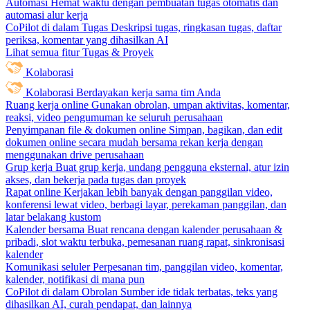
Automasi
Hemat waktu dengan pembuatan tugas otomatis dan
automasi alur kerja
CoPilot di dalam Tugas
Deskripsi tugas, ringkasan tugas, daftar
periksa, komentar yang dihasilkan AI
Lihat semua fitur Tugas & Proyek
Kolaborasi
Kolaborasi
Berdayakan kerja sama tim Anda
Ruang kerja online
Gunakan obrolan, umpan aktivitas, komentar,
reaksi, video pengumuman ke seluruh perusahaan
Penyimpanan file & dokumen online
Simpan, bagikan, dan edit
dokumen online secara mudah bersama rekan kerja dengan
menggunakan drive perusahaan
Grup kerja
Buat grup kerja, undang pengguna eksternal, atur izin
akses, dan bekerja pada tugas dan proyek
Rapat online
Kerjakan lebih banyak dengan panggilan video,
konferensi lewat video, berbagi layar, perekaman panggilan, dan
latar belakang kustom
Kalender bersama
Buat rencana dengan kalender perusahaan &
pribadi, slot waktu terbuka, pemesanan ruang rapat, sinkronisasi
kalender
Komunikasi seluler
Perpesanan tim, panggilan video, komentar,
kalender, notifikasi di mana pun
CoPilot di dalam Obrolan
Sumber ide tidak terbatas, teks yang
dihasilkan AI, curah pendapat, dan lainnya