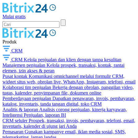
Mulai gratis
Produk
CRM
CRM
Kelola penjualan dan klien dengan tanpa kesulitan
Manajemen penjualan
Kelola prospek, transaksi, kontak, rantai
elemen, izin akses & peran
Pusat kontak
Komunikasi omnichannel melalui formulir CRM,
widget situs web, obrolan live, WhatsApp, Instagram, telefoni, email
Kolaborasi tim penjualan
Bekerja dengan obrolan, panggilan video,
tugas, kalender, penyimpanan file, dokumen online
Pemberdayaan penjualan
Dapatkan penawaran, invois, pembayaran,
katalog, inventaris, tanda tangan digital, toko CRM
Analitis & laporan
Analisis corong penjualan, kinerja karyawan,
Inteligensi Penjualan, laporan BI
CRM seluler
Prospek, transaksi, invois, pembayaran, telefoni, email,
inventaris, kalender di ujung jari Anda
Pemasaran
Gunakan kampanye email, iklan media sosial, SMS,
telemarketing, laman landas