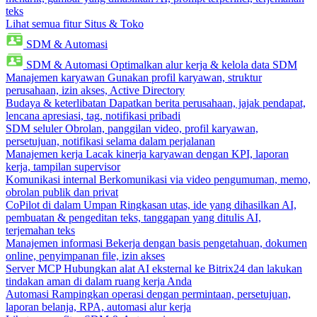
teks
Lihat semua fitur Situs & Toko
SDM & Automasi
SDM & Automasi
Optimalkan alur kerja & kelola data SDM
Manajemen karyawan
Gunakan profil karyawan, struktur
perusahaan, izin akses, Active Directory
Budaya & keterlibatan
Dapatkan berita perusahaan, jajak pendapat,
lencana apresiasi, tag, notifikasi pribadi
SDM seluler
Obrolan, panggilan video, profil karyawan,
persetujuan, notifikasi selama dalam perjalanan
Manajemen kerja
Lacak kinerja karyawan dengan KPI, laporan
kerja, tampilan supervisor
Komunikasi internal
Berkomunikasi via video pengumuman, memo,
obrolan publik dan privat
CoPilot di dalam Umpan
Ringkasan utas, ide yang dihasilkan AI,
pembuatan & pengeditan teks, tanggapan yang ditulis AI,
terjemahan teks
Manajemen informasi
Bekerja dengan basis pengetahuan, dokumen
online, penyimpanan file, izin akses
Server MCP
Hubungkan alat AI eksternal ke Bitrix24 dan lakukan
tindakan aman di dalam ruang kerja Anda
Automasi
Rampingkan operasi dengan permintaan, persetujuan,
laporan belanja, RPA, automasi alur kerja