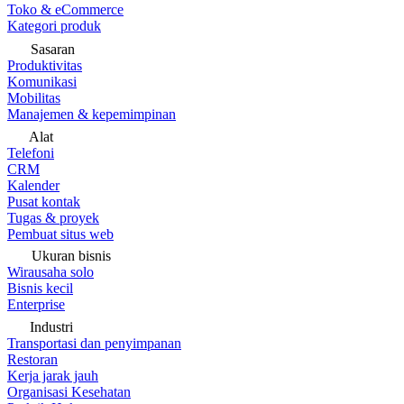
Toko & eCommerce
Kategori produk
Sasaran
Produktivitas
Komunikasi
Mobilitas
Manajemen & kepemimpinan
Alat
Telefoni
CRM
Kalender
Pusat kontak
Tugas & proyek
Pembuat situs web
Ukuran bisnis
Wirausaha solo
Bisnis kecil
Enterprise
Industri
Transportasi dan penyimpanan
Restoran
Kerja jarak jauh
Organisasi Kesehatan