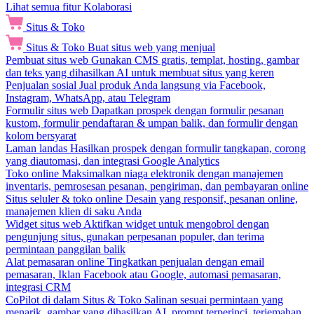
Lihat semua fitur Kolaborasi
Situs & Toko
Situs & Toko
Buat situs web yang menjual
Pembuat situs web
Gunakan CMS gratis, templat, hosting, gambar
dan teks yang dihasilkan AI untuk membuat situs yang keren
Penjualan sosial
Jual produk Anda langsung via Facebook,
Instagram, WhatsApp, atau Telegram
Formulir situs web
Dapatkan prospek dengan formulir pesanan
kustom, formulir pendaftaran & umpan balik, dan formulir dengan
kolom bersyarat
Laman landas
Hasilkan prospek dengan formulir tangkapan, corong
yang diautomasi, dan integrasi Google Analytics
Toko online
Maksimalkan niaga elektronik dengan manajemen
inventaris, pemrosesan pesanan, pengiriman, dan pembayaran online
Situs seluler & toko online
Desain yang responsif, pesanan online,
manajemen klien di saku Anda
Widget situs web
Aktifkan widget untuk mengobrol dengan
pengunjung situs, gunakan perpesanan populer, dan terima
permintaan panggilan balik
Alat pemasaran online
Tingkatkan penjualan dengan email
pemasaran, Iklan Facebook atau Google, automasi pemasaran,
integrasi CRM
CoPilot di dalam Situs & Toko
Salinan sesuai permintaan yang
menarik, gambar yang dihasilkan AI, prompt terperinci, terjemahan