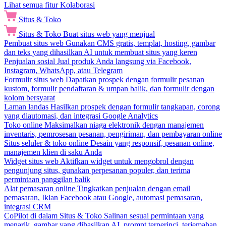
Lihat semua fitur Kolaborasi
Situs & Toko
Situs & Toko
Buat situs web yang menjual
Pembuat situs web
Gunakan CMS gratis, templat, hosting, gambar
dan teks yang dihasilkan AI untuk membuat situs yang keren
Penjualan sosial
Jual produk Anda langsung via Facebook,
Instagram, WhatsApp, atau Telegram
Formulir situs web
Dapatkan prospek dengan formulir pesanan
kustom, formulir pendaftaran & umpan balik, dan formulir dengan
kolom bersyarat
Laman landas
Hasilkan prospek dengan formulir tangkapan, corong
yang diautomasi, dan integrasi Google Analytics
Toko online
Maksimalkan niaga elektronik dengan manajemen
inventaris, pemrosesan pesanan, pengiriman, dan pembayaran online
Situs seluler & toko online
Desain yang responsif, pesanan online,
manajemen klien di saku Anda
Widget situs web
Aktifkan widget untuk mengobrol dengan
pengunjung situs, gunakan perpesanan populer, dan terima
permintaan panggilan balik
Alat pemasaran online
Tingkatkan penjualan dengan email
pemasaran, Iklan Facebook atau Google, automasi pemasaran,
integrasi CRM
CoPilot di dalam Situs & Toko
Salinan sesuai permintaan yang
menarik, gambar yang dihasilkan AI, prompt terperinci, terjemahan