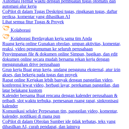
Automasi
Hemat waktu dengan pembuatan tugas otomatis dan
automasi alur kerja
CoPilot di dalam Tugas
Deskripsi tugas, ringkasan tugas, daftar
periksa, komentar yang dihasilkan AI
Lihat semua fitur Tugas & Proyek
Kolaborasi
Kolaborasi
Berdayakan kerja sama tim Anda
Ruang kerja online
Gunakan obrolan, umpan aktivitas, komentar,
reaksi, video pengumuman ke seluruh perusahaan
Penyimpanan file & dokumen online
Simpan, bagikan, dan edit
dokumen online secara mudah bersama rekan kerja dengan
menggunakan drive perusahaan
Grup kerja
Buat grup kerja, undang pengguna eksternal, atur izin
akses, dan bekerja pada tugas dan proyek
Rapat online
Kerjakan lebih banyak dengan panggilan video,
konferensi lewat video, berbagi layar, perekaman panggilan, dan
latar belakang kustom
Kalender bersama
Buat rencana dengan kalender perusahaan &
pribadi, slot waktu terbuka, pemesanan ruang rapat, sinkronisasi
kalender
Komunikasi seluler
Perpesanan tim, panggilan video, komentar,
kalender, notifikasi di mana pun
CoPilot di dalam Obrolan
Sumber ide tidak terbatas, teks yang
dihasilkan AI, curah pendapat, dan lainnya