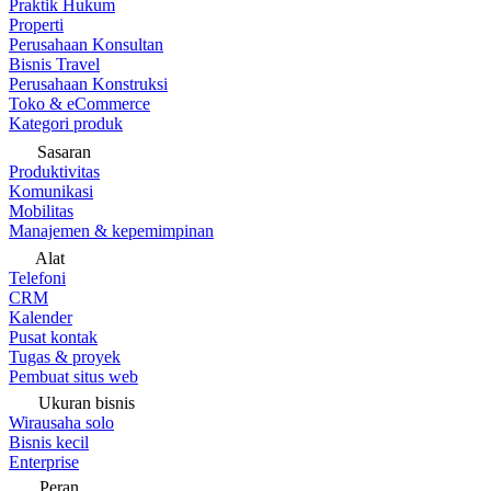
Praktik Hukum
Properti
Perusahaan Konsultan
Bisnis Travel
Perusahaan Konstruksi
Toko & eCommerce
Kategori produk
Sasaran
Produktivitas
Komunikasi
Mobilitas
Manajemen & kepemimpinan
Alat
Telefoni
CRM
Kalender
Pusat kontak
Tugas & proyek
Pembuat situs web
Ukuran bisnis
Wirausaha solo
Bisnis kecil
Enterprise
Peran