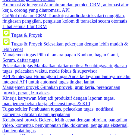
Automasi & integrasi
Atur aturan dan pemicu CRM, automasi alur
kerja, corong yang diautomasi, API
CoPilot di dalam CRM
Transkripsi audio-ke-teks dari panggilan,
ringkasan panggilan, pengisian kolom di transaksi secara otomatis
Lihat semua fitur CRM
Tugas & Proyek
Tugas & Proyek
Selesaikan pekerjaan dengan lebih mudah &
lebih cepat
Manajemen tugas
Pilih di antara papan Kanban, bagan Gantt,
Scrum, daftar tugas
Pelacakan tugas
Manfaatkan daftar periksa & subtugas, ringkasan
tugas, pelacakan waktu, mode fokus & supervisor
API & integrasi
Hubungkan tugas Anda ke layanan lainnya melalui
integrasi API untuk automasi tugas tingkat lanjut
Manajemen proyek
Gunakan proyek, grup kerja, perencanaan
proyek, peran, izin akses
Kinerja karyawan
Menjadi produktif dengan laporan tugas,
manajemen beban kerja, efisiensi tugas & KPI
Tugas seluler
Pembuatan tugas, pelacakan tugas, notifikasi,
komentar, obrolan dalam perjalanan
Kolaborasi proyek
Bekerja lebih cepat dengan obrolan, panggilan
video, komentar, penyimpanan file, dokumen, pengguna eksternal,
dan templat tugas