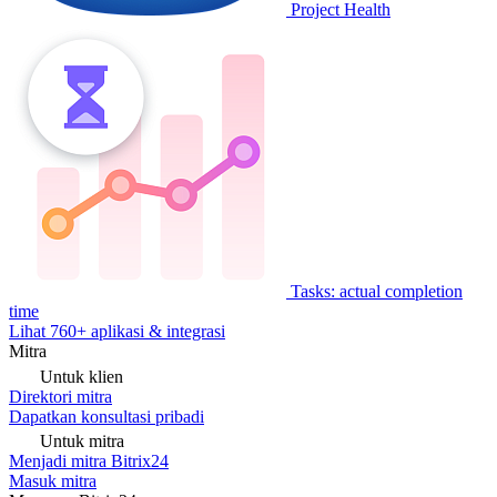
Project Health
Tasks: actual completion
time
Lihat 760+ aplikasi & integrasi
Mitra
Untuk klien
Direktori mitra
Dapatkan konsultasi pribadi
Untuk mitra
Menjadi mitra Bitrix24
Masuk mitra