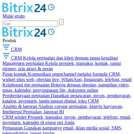
Mulai gratis
Produk
CRM
CRM
Kelola penjualan dan klien dengan tanpa kesulitan
Manajemen penjualan
Kelola prospek, transaksi, kontak, rantai
elemen, izin akses & peran
Pusat kontak
Komunikasi omnichannel melalui formulir CRM,
widget situs web, obrolan live, WhatsApp, Instagram, telefoni, email
Kolaborasi tim penjualan
Bekerja dengan obrolan, panggilan video,
tugas, kalender, penyimpanan file, dokumen online
Pemberdayaan penjualan
Dapatkan penawaran, invois, pembayaran,
katalog, inventaris, tanda tangan digital, toko CRM
Analitis & laporan
Analisis corong penjualan, kinerja karyawan,
Inteligensi Penjualan, laporan BI
CRM seluler
Prospek, transaksi, invois, pembayaran, telefoni, email,
inventaris, kalender di ujung jari Anda
Pemasaran
Gunakan kampanye email, iklan media sosial, SMS,
telemarketing, laman landas