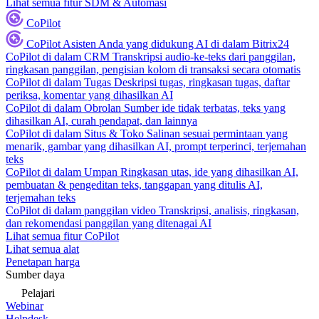
Lihat semua fitur SDM & Automasi
CoPilot
CoPilot
Asisten Anda yang didukung AI di dalam Bitrix24
CoPilot di dalam CRM
Transkripsi audio-ke-teks dari panggilan,
ringkasan panggilan, pengisian kolom di transaksi secara otomatis
CoPilot di dalam Tugas
Deskripsi tugas, ringkasan tugas, daftar
periksa, komentar yang dihasilkan AI
CoPilot di dalam Obrolan
Sumber ide tidak terbatas, teks yang
dihasilkan AI, curah pendapat, dan lainnya
CoPilot di dalam Situs & Toko
Salinan sesuai permintaan yang
menarik, gambar yang dihasilkan AI, prompt terperinci, terjemahan
teks
CoPilot di dalam Umpan
Ringkasan utas, ide yang dihasilkan AI,
pembuatan & pengeditan teks, tanggapan yang ditulis AI,
terjemahan teks
CoPilot di dalam panggilan video
Transkripsi, analisis, ringkasan,
dan rekomendasi panggilan yang ditenagai AI
Lihat semua fitur CoPilot
Lihat semua alat
Penetapan harga
Sumber daya
Pelajari
Webinar
Helpdesk