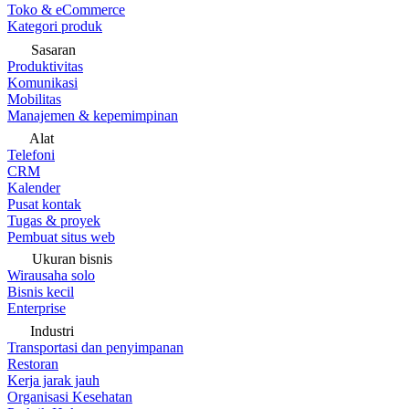
Toko & eCommerce
Kategori produk
Sasaran
Produktivitas
Komunikasi
Mobilitas
Manajemen & kepemimpinan
Alat
Telefoni
CRM
Kalender
Pusat kontak
Tugas & proyek
Pembuat situs web
Ukuran bisnis
Wirausaha solo
Bisnis kecil
Enterprise
Industri
Transportasi dan penyimpanan
Restoran
Kerja jarak jauh
Organisasi Kesehatan