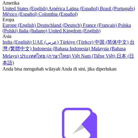
Amerika
United States (English)
América Latina (Español)
Brasil (Português)
México (Español)
Colombia (Español)
Eropa
Europe (English)
Deutschland (Deutsch)
France (Français)
Polska
(Polski)
Italia (Italiano)
United Kingdom (English)
Asia
India (English)
UAE (عربي)
Türkiye (Türkçe)
中国 (简体中文)
台
灣 (繁體中文)
Indonesia (Bahasa Indonesia)
Malaysia (Bahasa
Melayu)
ประเทศไทย (ภาษาไทย)
Việt Nam (Tiếng Việt)
日本 (日
本語)
Anda bisa mengubah wilayah Anda di sini, jika diperlukan