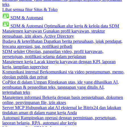
teks
Lihat semua fitur Situs & Toko
SDM & Automasi
SDM & Automasi
Optimalkan alur kerja & kelola data SDM
Manajemen karyawan
Gunakan profil karyawan, struktur
perusahaan, izin akses, Active Directory
Budaya & keterlibatan
Dapatkan berita perusahaan, jajak pendapat,
lencana apresiasi, tag, notifikasi pribadi
SDM seluler
Obrolan, panggilan video, profil karyawan,
persetujuan, notifikasi selama dalam perjalanan
Manajemen kerja
Lacak kinerja karyawan dengan KPI, laporan
kerja, tampilan supervisor
Komunikasi internal
Berkomunikasi via video pengumuman, memo,
obrolan publik dan privat
CoPilot di dalam Umpan
Ringkasan utas, ide yang dihasilkan AI,
pembuatan & pengeditan teks, tanggapan yang ditulis AI,
terjemahan teks
Manajemen informasi
Bekerja dengan basis pengetahuan, dokumen
online, penyimpanan file, izin akses
Server MCP
Hubungkan alat AI eksternal ke Bitrix24 dan lakukan
tindakan aman di dalam ruang kerja Anda
Automasi
Rampingkan operasi dengan permintaan, persetujuan,
laporan belanja, RPA, automasi alur kerja